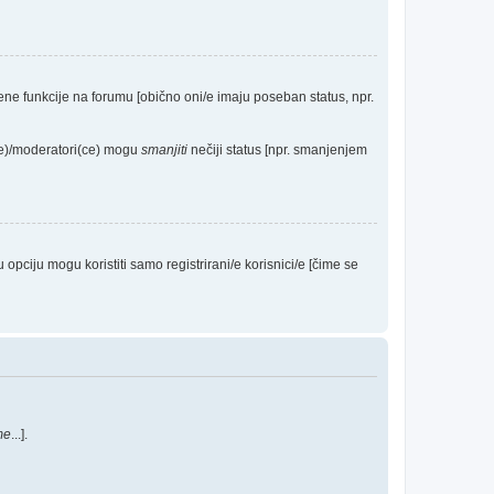
eđene funkcije na forumu [obično oni/e imaju poseban status, npr.
(ce)/moderatori(ce) mogu
smanjiti
nečiji status [npr. smanjenjem
ciju mogu koristiti samo registrirani/e korisnici/e [čime se
me
...].