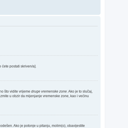
e ćete postati skriven/a].
no što vidite vrijeme
druge vremenske zone
. Ako je to slučaj,
Uzmite u obzir da mijenjanje vremenske zone, kao i većinu
 podešen. Ako je potonje u pitanju, molim(o), obavijestite