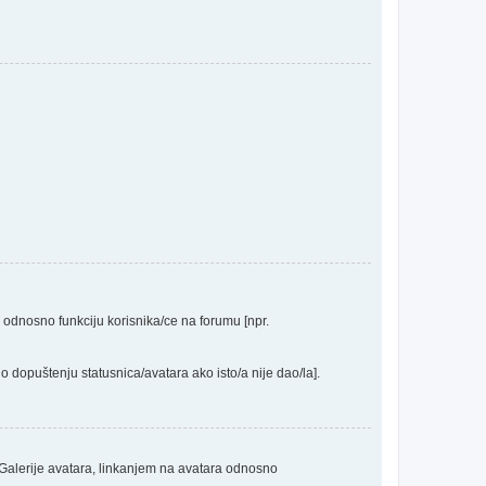
a odnosno funkciju korisnika/ce na forumu [npr.
o dopuštenju statusnica/avatara ako isto/a nije dao/la].
 Galerije avatara, linkanjem na avatara odnosno