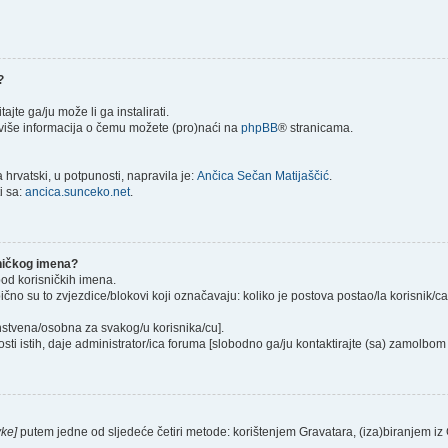
?
itajte ga/ju može li ga instalirati.
) više informacija o čemu možete (pro)naći na
phpBB
® stranicama.
hrvatski, u potpunosti, napravila je:
Ančica Sečan Matijaščić
.
i sa:
ancica.sunceko.net
.
sničkog imena?
pod korisničkih imena.
ično su to zvjezdice/blokovi koji označavaju: koliko je postova postao/la korisnik/c
instvena/osobna za svakog/u korisnika/cu].
sti istih, daje administrator/ica foruma [slobodno ga/ju kontaktirajte (sa) zamolbom 
vke]
putem jedne od sljedeće četiri metode: korištenjem Gravatara, (iza)biranjem iz