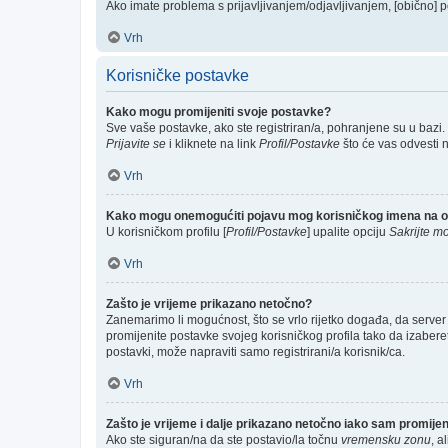
Ako imate problema s prijavljivanjem/odjavljivanjem, [obično] p
Vrh
Korisničke postavke
Kako mogu promijeniti svoje postavke?
Sve vaše postavke, ako ste registriran/a, pohranjene su u bazi.
Prijavite se
i kliknete na link
Profil/Postavke
što će vas odvesti 
Vrh
Kako mogu onemogućiti pojavu mog korisničkog imena na o
U korisničkom profilu [
Profil/Postavke
] upalite opciju
Sakrijte mo
Vrh
Zašto je vrijeme prikazano netočno?
Zanemarimo li mogućnost, što se vrlo rijetko događa, da server 
promijenite postavke svojeg korisničkog profila tako da izabe
postavki, može napraviti samo registrirani/a korisnik/ca.
Vrh
Zašto je vrijeme i dalje prikazano netočno iako sam promij
Ako ste siguran/na da ste postavio/la točnu
vremensku zonu
, a