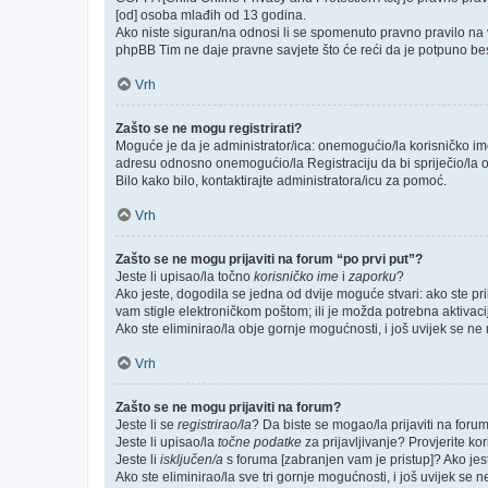
[od] osoba mlađih od 13 godina.
Ako niste siguran/na odnosi li se spomenuto pravno pravilo na v
phpBB Tim ne daje pravne savjete što će reći da je potpuno be
Vrh
Zašto se ne mogu registrirati?
Moguće je da je administrator/ica: onemogućio/la korisničko ime k
adresu odnosno onemogućio/la Registraciju da bi spriječio/la o
Bilo kako bilo, kontaktirajte administratora/icu za pomoć.
Vrh
Zašto se ne mogu prijaviti na forum “po prvi put”?
Jeste li upisao/la točno
korisničko ime
i
zaporku
?
Ako jeste, dogodila se jedna od dvije moguće stvari: ako ste p
vam stigle elektroničkom poštom; ili je možda potrebna aktivacija
Ako ste eliminirao/la obje gornje mogućnosti, i još uvijek se ne m
Vrh
Zašto se ne mogu prijaviti na forum?
Jeste li se
registrirao/la
? Da biste se mogao/la prijaviti na forum, 
Jeste li upisao/la
točne podatke
za prijavljivanje? Provjerite ko
Jeste li
isključen/a
s foruma [zabranjen vam je pristup]? Ako jeste
Ako ste eliminirao/la sve tri gornje mogućnosti, i još uvijek se n