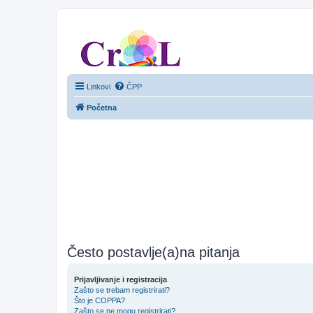
CroL Forum
Linkovi
ČPP
Početna
Često postavlje(a)na pitanja
Prijavljivanje i registracija
Zašto se trebam registrirati?
Što je COPPA?
Zašto se ne mogu registrirati?