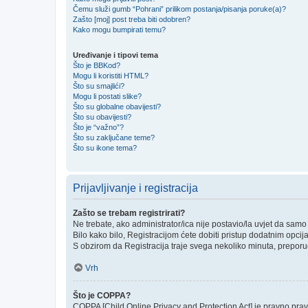
Čemu služi gumb “Pohrani” prilikom postanja/pisanja poruke(a)?
Zašto [moj] post treba biti odobren?
Kako mogu bumpirati temu?
Uređivanje i tipovi tema
Što je BBKod?
Mogu li koristiti HTML?
Što su smajlići?
Mogu li postati slike?
Što su globalne obavijesti?
Što su obavijesti?
Što je “važno”?
Što su zaključane teme?
Što su ikone tema?
Prijavljivanje i registracija
Zašto se trebam registrirati?
Ne trebate, ako administrator/ica nije postavio/la uvjet da sam
Bilo kako bilo, Registracijom ćete dobiti pristup dodatnim opcij
S obzirom da Registracija traje svega nekoliko minuta, preporučlj
Vrh
Što je COPPA?
COPPA [Child Online Privacy and Protection Act] je pravno prav