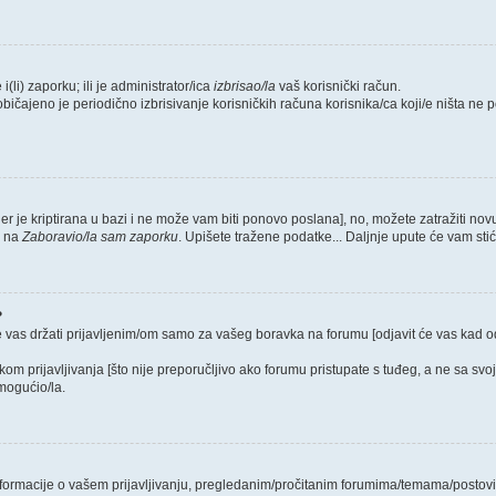
i(li) zaporku; ili je administrator/ica
izbrisao/la
vaš korisnički račun.
običajeno je periodično izbrisivanje korisničkih računa korisnika/ca koji/e ništa ne
jer je kriptirana u bazi i ne može vam biti ponovo poslana], no, možete zatražiti nov
e na
Zaboravio/la sam zaporku
. Upišete tražene podatke... Daljnje upute će vam sti
?
e vas držati prijavljenim/om samo za vašeg boravka na forumu [odjavit će vas kad 
ikom prijavljivanja [što nije preporučljivo ako forumu pristupate s tuđeg, a ne sa svo
mogućio/la.
 informacije o vašem prijavljivanju, pregledanim/pročitanim forumima/temama/postovi