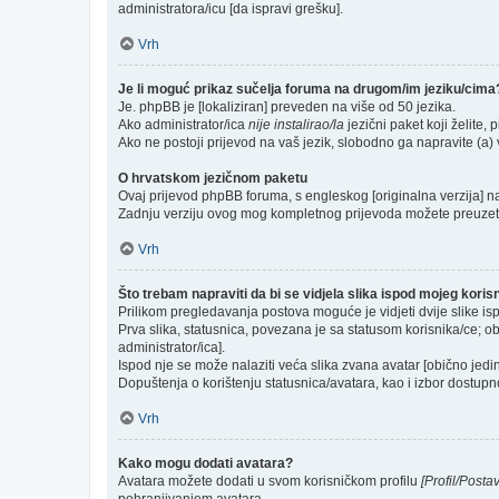
administratora/icu [da ispravi grešku].
Vrh
Je li moguć prikaz sučelja foruma na drugom/im jeziku/cima
Je. phpBB je [lokaliziran] preveden na više od 50 jezika.
Ako administrator/ica
nije instalirao/la
jezični paket koji želite, p
Ako ne postoji prijevod na vaš jezik, slobodno ga napravite (a
O hrvatskom jezičnom paketu
Ovaj prijevod phpBB foruma, s engleskog [originalna verzija] na 
Zadnju verziju ovog mog kompletnog prijevoda možete preuzet
Vrh
Što trebam napraviti da bi se vidjela slika ispod mojeg kori
Prilikom pregledavanja postova moguće je vidjeti dvije slike is
Prva slika, statusnica, povezana je sa statusom korisnika/ce; ob
administrator/ica].
Ispod nje se može nalaziti veća slika zvana avatar [obično jed
Dopuštenja o korištenju statusnica/avatara, kao i izbor dostupno
Vrh
Kako mogu dodati avatara?
Avatara možete dodati u svom korisničkom profilu
[Profil/Posta