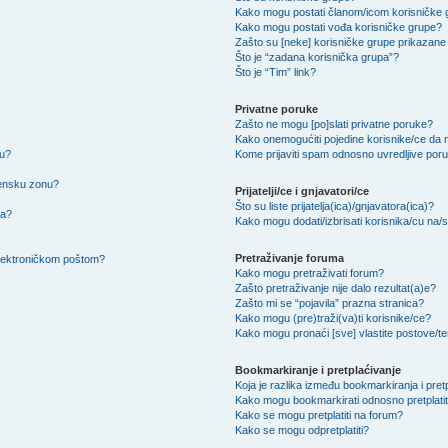
Kako mogu postati članom/icom korisničke
Kako mogu postati vođa korisničke grupe?
Zašto su [neke] korisničke grupe prikazane 
Što je “zadana korisnička grupa”?
Što je “Tim” link?
Privatne poruke
Zašto ne mogu [po]slati privatne poruke?
Kako onemogućiti pojedine korisnike/ce da m
su?
Kome prijaviti spam odnosno uvredljive por
mensku zonu?
Prijatelji/ce i gnjavatori/ce
Što su liste prijatelja(ica)/gnjavatora(ica)?
na?
Kako mogu dodati/izbrisati korisnika/cu na/s l
Pretraživanje foruma
 elektroničkom poštom?
Kako mogu pretraživati forum?
Zašto pretraživanje nije dalo rezultat(a)e?
Zašto mi se “pojavila” prazna stranica?
Kako mogu (pre)traži(va)ti korisnike/ce?
Kako mogu pronaći [sve] vlastite postove/
Bookmarkiranje i pretplaćivanje
Koja je razlika između bookmarkiranja i pret
Kako mogu bookmarkirati odnosno pretplatit
Kako se mogu pretplatiti na forum?
Kako se mogu odpretplatiti?