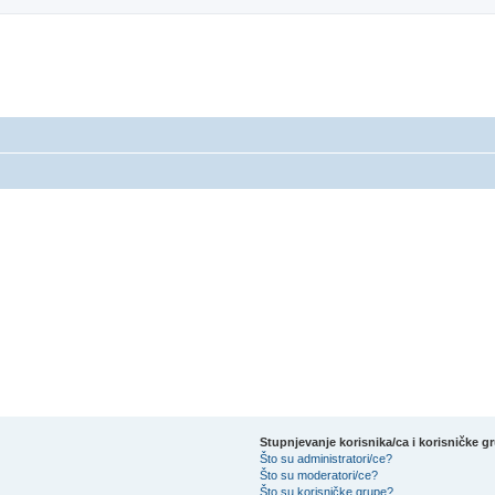
Stupnjevanje korisnika/ca i korisničke g
Što su administratori/ce?
Što su moderatori/ce?
Što su korisničke grupe?