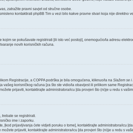
as, zatražite pravni savjet od stručne osobe.
smisleno kontaktirati phpBB Tim u vezi bilo kakve pravne stvari koja nije direktn
ojim se pokušavate registrirati [ili isto već postoji], onemogućio/la adresu elektron
tvaranje novih korisničkih računa.
rilikom Registracije, a COPPA podrška je bila omogućena, kliknuo/la na
Slažem se i
 vašeg korisničkog računa [za što ste vidio/la obavijest ili prilikom same Registraci
ožete prijaviti, kontaktirajte administratora/icu [da provjeri što (ni)je u redu s vaš
trebate se registrirati.
risničko ime i zaporku.
, [kod prijavljivanja ćete vidjeti poruku o tome], kontaktirajte administratora/icu [da
e možete prijaviti, kontaktirajte administratora/icu [da provjeri što (ni)je u redu s v