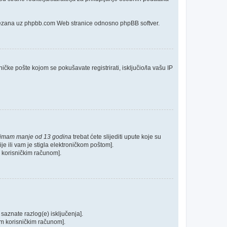
o vezana uz phpbb.com Web stranice odnosno phpBB softver.
ičke pošte kojom se pokušavate registrirati, isključio/la vašu IP
 imam manje od 13 godina
trebat ćete slijediti upute koje su
je ili vam je stigla elektroničkom poštom].
im korisničkim računom].
 saznate razlog(e) isključenja].
ašim korisničkim računom].