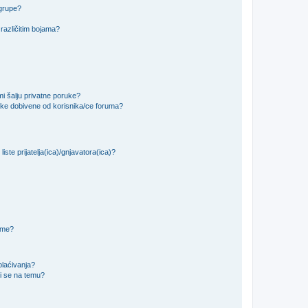
 grupe?
različitim bojama?
i šalju privatne poruke?
uke dobivene od korisnika/ce foruma?
iste prijatelja(ica)/gnjavatora(ica)?
teme?
plaćivanja?
i se na temu?