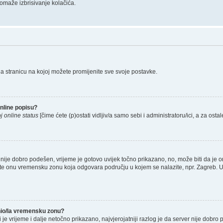
omaže izbrisivanje kolačića.
na stranicu na kojoj možete promijenite sve svoje postavke.
nline popisu?
j online status
[čime ćete (p)ostati vidljiv/a samo sebi i administratoru/ici, a za ostal
nije dobro podešen, vrijeme je gotovo uvijek točno prikazano, no, može biti da je o
rete onu vremensku zonu koja odgovara području u kojem se nalazite, npr. Zagreb. 
enio/la vremensku zonu?
li je vrijeme i dalje netočno prikazano, najvjerojatniji razlog je da server nije dobro