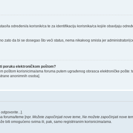
stao/la određeni/a korisnik/ca te za identifikaciju korisnika/ca koji/e obavljaju odr
o zato da bi se dosegao što veći status, nema nikakvog smisla jer administratori
lati poruku elektroničkom poštom?
om poštom korisnicima/ama foruma putem ugrađenog obrasca elektroničke pošte: tu op
strane anonimnih osoba].
,
odgovorite
...].
na foruma/teme [npr.
Možete započinjati nove teme
,
Ne možete započinjati nove te
ože biti omogućeno svima ili, pak, samo registriranim korisnicima/ama.