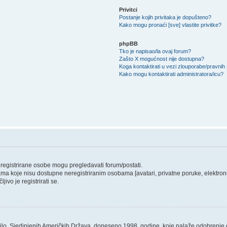
Privitci
Postanje kojih privitaka je dopušteno?
Kako mogu pronaći [sve] vlastite privitke?
phpBB
Tko je napisao/la ovaj forum?
Zašto X mogućnost nije dostupna?
Koga kontaktirati u vezi zlouporabe/pravnih
Kako mogu kontaktirati administratora/icu?
o registrirane osobe mogu pregledavati forum/postati.
ama koje nisu dostupne neregistriranim osobama [avatari, privatne poruke, elektronič
ivo je registrirati se.
ilo, Sjedinjenih Američkih Država, doneseno 1998. godine, koje nalaže odobrenje od