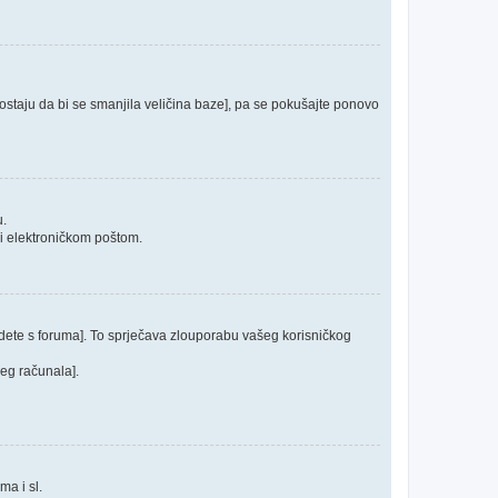
 postaju da bi se smanjila veličina baze], pa se pokušajte ponovo
u.
ći elektroničkom poštom.
odete s foruma]. To sprječava zlouporabu vašeg korisničkog
jeg računala].
ma i sl.