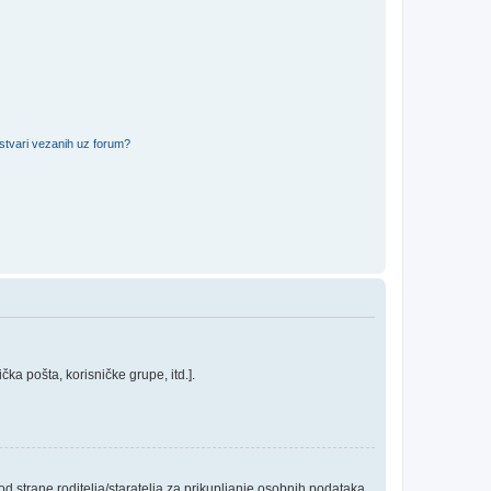
 stvari vezanih uz forum?
ka pošta, korisničke grupe, itd.].
 strane roditelja/staratelja za prikupljanje osobnih podataka