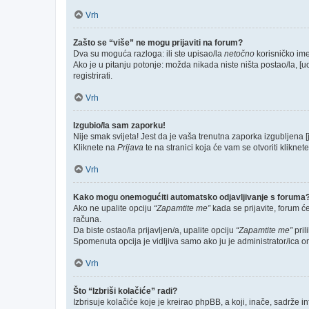
Vrh
Zašto se “više” ne mogu prijaviti na forum?
Dva su moguća razloga: ili ste upisao/la
netočno
korisničko ime 
Ako je u pitanju potonje: možda nikada niste ništa postao/la, [u
registrirati.
Vrh
Izgubio/la sam zaporku!
Nije smak svijeta! Jest da je vaša trenutna zaporka izgubljena [
Kliknete na
Prijava
te na stranici koja će vam se otvoriti kliknet
Vrh
Kako mogu onemogućiti automatsko odjavljivanje s foruma
Ako ne upalite opciju
“Zapamtite me”
kada se prijavite, forum ć
računa.
Da biste ostao/la prijavljen/a, upalite opciju
“Zapamtite me”
pril
Spomenuta opcija je vidljiva samo ako ju je administrator/ica o
Vrh
Što “Izbriši kolačiće” radi?
Izbrisuje kolačiće koje je kreirao phpBB, a koji, inače, sadrže