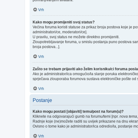
pohranjivanjem avatara.
Vrh
Kako mogu promijeniti svoj status?
Većina foruma koristi statuse za prikaz broja postova koje je po
administratori/ce, moderatori/ce].
U pravilu, svoj status ne možete direktno promijeniti.
Zloupotrebljavanje foruma, u smislu postanja puno postova sam
broja postova...].
Vrh
Zašto se trebam prijaviti ako želim korisniku/ci foruma pos
Ako je administrator/ica omogućio/la slanje poruka elektroničk
sprječava zlouporaba forumova sustava elektroničke pošte od 
Vrh
Postanje
Kako mogu postati [objaviti] temu/post na forum(u)?
Kliknete na odgovarajući gumb na forumu/temi [npr.
nova tema
Radnje koje (ne)možete raditi su uvijek prikazane na dnu ekra
Ovisno o tome kako je administrator/ica odredio/la, postanje m
Vrh