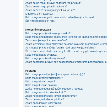
Zašto se ne mogu prijaviti na forum “po prvi put”?
Zašto se ne mogu prijaviti na forum?
Zašto se “više” ne mogu prijaviti na forum?
Izgubio/la sam zaporku!
Kako mogu onemogućiti automatsko odjavljivanje s foruma?
Što “Izbriši kolačiće” radi?
Korisničke postavke
Kako mogu promijeniti svoje postavke?
Kako mogu onemogućiti pojavu mog korisničkog imena na online popi
Zašto je vrijeme prikazano netočno?
Zašto je vrijeme i dalje prikazano netočno iako sam promijenio/la vre
Je li moguć prikaz sučelja foruma na drugom/im jeziku/cima?
Što trebam napraviti da bi se vidjela slika ispod mojeg korisničkog ime
Kako mogu dodati avatara?
Kako mogu promijeniti svoj status?
Zašto se trebam prijaviti ako želim korisniku/ci foruma poslati poruku
Postanje
Kako mogu postati [objaviti] temu/post na forum(u)?
Kako mogu urediti/izbrisati post?
Kako mogu dodati potpis?
Kako mogu kreirati anketu?
Zašto ne mogu dodati još [više] odgovora [opcija]?
Kako mogu urediti/izbrisati anketu?
Zašto ne mogu pristupiti tematskom forumu?
Zašto ne mogu dodavati privitke?
Zašto sam dobio/la upozorenje?
Kako mogu prijaviti post?