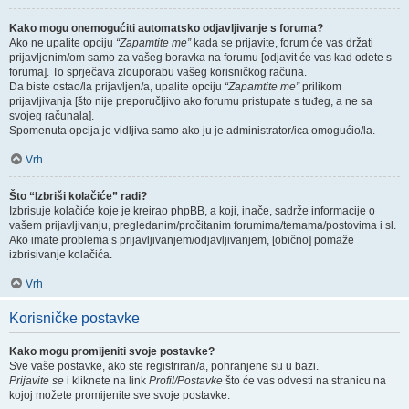
Kako mogu onemogućiti automatsko odjavljivanje s foruma?
Ako ne upalite opciju
“Zapamtite me”
kada se prijavite, forum će vas držati
prijavljenim/om samo za vašeg boravka na forumu [odjavit će vas kad odete s
foruma]. To sprječava zlouporabu vašeg korisničkog računa.
Da biste ostao/la prijavljen/a, upalite opciju
“Zapamtite me”
prilikom
prijavljivanja [što nije preporučljivo ako forumu pristupate s tuđeg, a ne sa
svojeg računala].
Spomenuta opcija je vidljiva samo ako ju je administrator/ica omogućio/la.
Vrh
Što “Izbriši kolačiće” radi?
Izbrisuje kolačiće koje je kreirao phpBB, a koji, inače, sadrže informacije o
vašem prijavljivanju, pregledanim/pročitanim forumima/temama/postovima i sl.
Ako imate problema s prijavljivanjem/odjavljivanjem, [obično] pomaže
izbrisivanje kolačića.
Vrh
Korisničke postavke
Kako mogu promijeniti svoje postavke?
Sve vaše postavke, ako ste registriran/a, pohranjene su u bazi.
Prijavite se
i kliknete na link
Profil/Postavke
što će vas odvesti na stranicu na
kojoj možete promijenite sve svoje postavke.