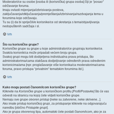
Moderatori/ce su osobe [osoba ili (korisnička) grupa osoba] čiji je
“posao”
održavanje foruma.
Imaju ovlasti mijenjanja/izbrisivanja postova,
zaključavanja/otključavanja/premještanja/izbrisivanja/razdvajanja tema u
forumima koje održavaju.
Tu su (i) da bi spriječili/e korisnike/ce od skretanja s tema/objavljivanja
nedopuštenih sadržaja i sl.
Vrh
Što su korisničke grupe?
Korisničke grupe su grupe u koje administratori/ce grupiraju korisnike/ce.
Svaki/a korisnik/ca može pripadati većem broju grupa.
Svakoj grupi mogu biti dodijeljena individualna prava pristupa, što
administratorima/cama olakšava dodjeljivanje određenih prava određenim
korisnicima/ama [npr. proglašavanje više korisnika/ca moderatorima/cama
foruma, pravo pristupa “privatnim” tematskim forumima itd.].
Vrh
Kako mogu postati članom/icom korisničke grupe?
Kliknete na
Korisničke grupe
u korisničkom profilu
[Profil/Postavke]
što će vas
odvesti na stranicu na kojoj ćete vidjeti korisničke grupe.
Nemaju sve grupe
otvoren pristup
[neke su zatvorene, neke skrivene...].
Ako imate pristup korisničkoj grupi, za pristupanje kliknete na odgovarajuću
naredbu [obično
Pristupite grupi
].
Ako je grupa otvorenog tipa, automatski ćete postati članom/icom, ako je za