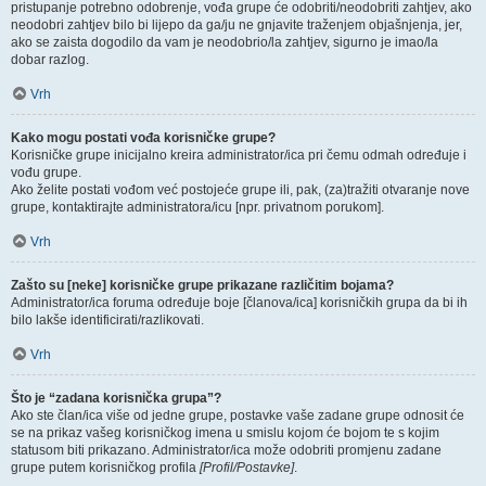
pristupanje potrebno odobrenje, vođa grupe će odobriti/neodobriti zahtjev, ako
neodobri zahtjev bilo bi lijepo da ga/ju ne gnjavite traženjem objašnjenja, jer,
ako se zaista dogodilo da vam je neodobrio/la zahtjev, sigurno je imao/la
dobar razlog.
Vrh
Kako mogu postati vođa korisničke grupe?
Korisničke grupe inicijalno kreira administrator/ica pri čemu odmah određuje i
vođu grupe.
Ako želite postati vođom već postojeće grupe ili, pak, (za)tražiti otvaranje nove
grupe, kontaktirajte administratora/icu [npr. privatnom porukom].
Vrh
Zašto su [neke] korisničke grupe prikazane različitim bojama?
Administrator/ica foruma određuje boje [članova/ica] korisničkih grupa da bi ih
bilo lakše identificirati/razlikovati.
Vrh
Što je “zadana korisnička grupa”?
Ako ste član/ica više od jedne grupe, postavke vaše zadane grupe odnosit će
se na prikaz vašeg korisničkog imena u smislu kojom će bojom te s kojim
statusom biti prikazano. Administrator/ica može odobriti promjenu zadane
grupe putem korisničkog profila
[Profil/Postavke]
.