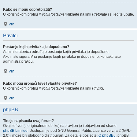
Kako se mogu odpretplatiti?
U korisničkom profilu
[Profil/Postavke]
kliknete na link
Pretplate
i slijedite upute.
Vrh
Privitci
Postanje kojih privitaka je dopušteno?
Administrator/ica određuje postanje kojih privitaka je dopušteno.
Ako niste siguran/na postanje kojih privitaka je dopušteno, kontaktirajte
administratora/icu.
Vrh
Kako mogu pronaći [sve] vlastite privitke?
U korisničkom profilu
[Profil/Postavke]
kliknete na link
Privitci
.
Vrh
phpBB
Tko je napisao/la ovaj forum?
Ovaj softver [u originalnom obliku] napravljen je i objavljen od strane
phpBB Limited
. Dostupan je pod GNU General Public Licence verzija 2 (GPL-
2.0) i može biti slobodno distribuiran. Za detalje posjetite:
O phpBBu
. phpBB