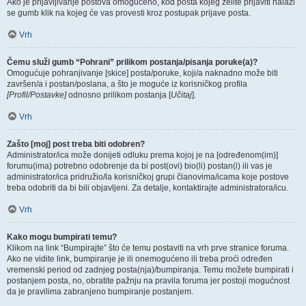
Ako je prijavljivanje postova omogućeno, kod posta kojeg želite prijaviti nalazi
se gumb klik na kojeg će vas provesti kroz postupak prijave posta.
Vrh
Čemu služi gumb “Pohrani” prilikom postanja/pisanja poruke(a)?
Omogućuje pohranjivanje [skice] posta/poruke, koji/a naknadno može biti
završen/a i postan/poslana, a što je moguće iz korisničkog profila
[Profil/Postavke]
odnosno prilikom postanja [
Učitaj
].
Vrh
Zašto [moj] post treba biti odobren?
Administrator/ica može donijeti odluku prema kojoj je na [određenom(im)]
forumu(ima) potrebno odobrenje da bi post(ovi) bio(li) postan(i) ili vas je
administrator/ica pridružio/la korisničkoj grupi članovima/icama koje postove
treba odobriti da bi bili objavljeni. Za detalje, kontaktirajte administratora/icu.
Vrh
Kako mogu bumpirati temu?
Klikom na link “Bumpirajte” što će temu postaviti na vrh prve stranice foruma.
Ako ne vidite link, bumpiranje je ili onemogućeno ili treba proći određen
vremenski period od zadnjeg posta(nja)/bumpiranja. Temu možete bumpirati i
postanjem posta, no, obratite pažnju na pravila foruma jer postoji mogućnost
da je pravilima zabranjeno bumpiranje postanjem.