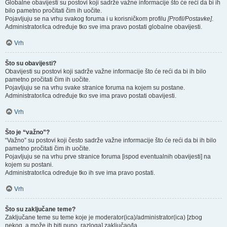
Globalne obavijesti su postovi koji sadrže važne informacije što će reći da bi ih
bilo pametno pročitati čim ih uočite.
Pojavljuju se na vrhu svakog foruma i u korisničkom profilu
[Profil/Postavke]
.
Administrator/ica određuje tko sve ima pravo postati globalne obavijesti.
Vrh
Što su obavijesti?
Obavijesti su postovi koji sadrže važne informacije što će reći da bi ih bilo
pametno pročitati čim ih uočite.
Pojavljuju se na vrhu svake stranice foruma na kojem su postane.
Administrator/ica određuje tko sve ima pravo postati obavijesti.
Vrh
Što je “važno”?
“Važno” su postovi koji često sadrže važne informacije što će reći da bi ih bilo
pametno pročitati čim ih uočite.
Pojavljuju se na vrhu prve stranice foruma [ispod eventualnih obavijesti] na
kojem su postani.
Administrator/ica određuje tko ih sve ima pravo postati.
Vrh
Što su zaključane teme?
Zaključane teme su teme koje je moderator(ica)/administrator(ica) [zbog
nekog, a može ih biti puno, razloga] zaključao/la.