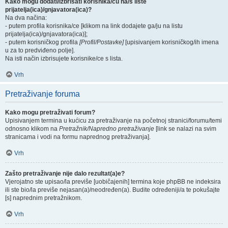
Kako mogu dodati/izbrisati korisnika/cu na/s liste
prijatelja(ica)/gnjavatora(ica)?
Na dva načina:
- putem profila korisnika/ce [klikom na link dodajete ga/ju na listu
prijatelja(ica)/gnjavatora(ica)];
- putem korisničkog profila
[Profil/Postavke]
[upisivanjem korisničkog/ih imena
u za to predviđeno polje].
Na isti način izbrisujete korisnike/ce s lista.
Vrh
Pretraživanje foruma
Kako mogu pretraživati forum?
Upisivanjem termina u kućicu za pretraživanje na početnoj stranici/forumu/temi
odnosno klikom na
Pretražnik/Napredno pretraživanje
[link se nalazi na svim
stranicama i vodi na formu naprednog pretraživanja].
Vrh
Zašto pretraživanje nije dalo rezultat(a)e?
Vjerojatno ste upisao/la previše [uobičajenih] termina koje phpBB ne indeksira
ili ste bio/la previše nejasan(a)/neodređen(a). Budite određeniji/a te pokušajte
[s] naprednim pretražnikom.
Vrh