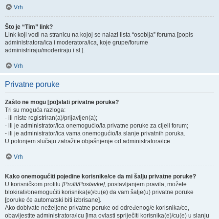
Vrh
Što je “Tim” link?
Link koji vodi na stranicu na kojoj se nalazi lista “osoblja” foruma [popis
administratora/ica i moderatora/ica, koje grupe/forume
administriraju/moderiraju i sl.].
Vrh
Privatne poruke
Zašto ne mogu [po]slati privatne poruke?
Tri su moguća razloga:
- ili niste registriran(a)/prijavljen(a);
- ili je administrator/ica onemogućio/la privatne poruke za cijeli forum;
- ili je administrator/ica vama onemogućio/la slanje privatnih poruka.
U potonjem slučaju zatražite objašnjenje od administratora/ice.
Vrh
Kako onemogućiti pojedine korisnike/ce da mi šalju privatne poruke?
U korisničkom profilu
[Profil/Postavke]
, postavljanjem pravila, možete
blokirati/onemogućiti korisnika(e)/cu(e) da vam šalje(u) privatne poruke
[poruke će automatski biti izbrisane].
Ako dobivate neželjene privatne poruke od određenog/e korisnika/ce,
obavijestite administratora/icu [ima ovlasti spriječiti korisnika(e)/cu(e) u slanju