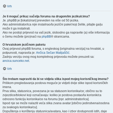
Vrh
Je li moguć prikaz sučelja foruma na drugom/im jeziku/cima?
Je. phpBB je [lokaliziran] preveden na više od 50 jezika.
Ako administrator/ica
nije instalirao/la
jezični paket koji želite, pitajte ga/ju
može li ga instalirati.
Ako ne postoji prijevod na vaš jezik, slobodno ga napravite (a) više informacija
o čemu možete (pro)naći na
phpBB
® stranicama.
O hrvatskom jezičnom paketu
Ovaj prijevod phpBB foruma, s engleskog [originalna verzija] na hrvatski, u
potpunosti, napravila je:
Ančica Sečan Matijaščić
.
Zadnju verziju ovog mog kompletnog prijevoda možete preuzeti sa:
ancica.sunceko.net
.
Vrh
Što trebam napraviti da bi se vidjela slika ispod mojeg korisničkog imena?
Prilikom pregledavanja postova moguće je vidjeti dvije slike ispod korisničkih
imena.
Prva slika, statusnica, povezana je sa statusom korisnika/ce; obično su to
zvjezdice/blokovi koji označavaju: koliko je postova postao/la korisnik/ca
odnosno funkciju korisnika/ce na forumu [npr. administrator/ica].
Ispod nje se može nalaziti veća slika zvana avatar [obično jedinstvena/osobna
za svakog/u korisnika/cu].
Dopuštenja o korištenju statusnica/avatara, kao i izbor dostupnosti istih, daje