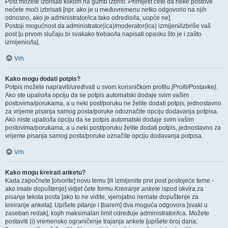
Post možete izbrisati klikom na gumb
izbriši
. Primijetit ćete da neke postove
nećete moći izbrisati [npr. ako je u međuvremenu netko odgovorio na njih
odnosno, ako je administrator/ica tako odredio/la, uopće ne].
Postoji mogućnost da administrator(ica)/moderator(ica) izmijeni/izbriše vaš
post [u prvom slučaju bi svakako trebao/la napisati opasku što je i zašto
izmijenio/la].
Vrh
Kako mogu dodati potpis?
Potpis možete napraviti/uređivati u svom korisničkom profilu
[Profil/Postavke]
.
Ako ste upalio/la opciju da se potpis automatski dodaje svim vašim
postovima/porukama, a u neki post/poruku ne želite dodati potpis, jednostavno
za vrijeme pisanja samog posta/poruke odoznačite opciju dodavanja potpisa.
Ako niste upalio/la opciju da se potpis automatski dodaje svim vašim
postovima/porukama, a u neki post/poruku želite dodati potpis, jednostavno za
vrijeme pisanja samog posta/poruke označite opciju dodavanja potpisa.
Vrh
Kako mogu kreirati anketu?
Kada započnete [otvorite] novu temu [ili izmijenite prvi post postojeće teme -
ako imate dopuštenje] vidjet ćete formu
Kreiranje ankete
ispod okvira za
pisanje teksta posta [ako to ne vidite, vjerojatno nemate dopuštenje za
kreiranje anketa]. Upišete pitanje i [barem] dva moguća odgovora [svaki u
zaseban redak], kojih maksimalan limit određuje administrator/ica. Možete
postaviti (i) vremensko ograničenje trajanja ankete [upišete broj dana;