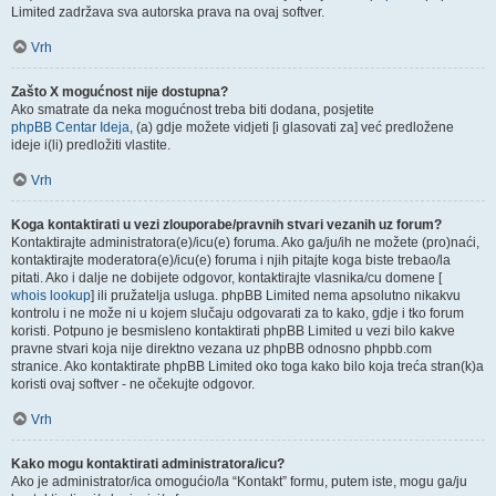
Limited zadržava sva autorska prava na ovaj softver.
Vrh
Zašto X mogućnost nije dostupna?
Ako smatrate da neka mogućnost treba biti dodana, posjetite
phpBB Centar Ideja
, (a) gdje možete vidjeti [i glasovati za] već predložene
ideje i(li) predložiti vlastite.
Vrh
Koga kontaktirati u vezi zlouporabe/pravnih stvari vezanih uz forum?
Kontaktirajte administratora(e)/icu(e) foruma. Ako ga/ju/ih ne možete (pro)naći,
kontaktirajte moderatora(e)/icu(e) foruma i njih pitajte koga biste trebao/la
pitati. Ako i dalje ne dobijete odgovor, kontaktirajte vlasnika/cu domene [
whois lookup
] ili pružatelja usluga. phpBB Limited nema apsolutno nikakvu
kontrolu i ne može ni u kojem slučaju odgovarati za to kako, gdje i tko forum
koristi. Potpuno je besmisleno kontaktirati phpBB Limited u vezi bilo kakve
pravne stvari koja nije direktno vezana uz phpBB odnosno phpbb.com
stranice. Ako kontaktirate phpBB Limited oko toga kako bilo koja treća stran(k)a
koristi ovaj softver - ne očekujte odgovor.
Vrh
Kako mogu kontaktirati administratora/icu?
Ako je administrator/ica omogućio/la “Kontakt” formu, putem iste, mogu ga/ju