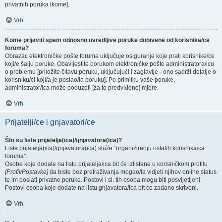
privatnih poruka ikome].
Vrh
Kome prijaviti spam odnosno uvredljive poruke dobivene od korisnika/ce
foruma?
Obrazac elektroničke pošte foruma uključuje osiguranje koje prati korisnike/ce
koji/e šalju poruke. Obavijestite porukom elektroničke pošte administratora/icu
o problemu [priložite čitavu poruku, uključujući i zaglavlje - ono sadrži detalje o
korisniku/ci koji/a je poslao/la poruku]. Po primitku vaše poruke,
administrator/ica može poduzeti [za to predviđene] mjere.
Vrh
Prijatelji/ce i gnjavatori/ce
Što su liste prijatelja(ica)/gnjavatora(ica)?
Liste prijatelja(ica)/gnjavatora(ica) služe “organiziranju ostalih korisnika/ca
foruma”.
Osobe koje dodate na listu prijatelja/ica bit će izlistane u korisničkom profilu
[Profil/Postavke]
da biste bez pretraživanja mogao/la vidjeti njihov online status
te im poslati privatne poruke. Postovi i sl. tih osoba mogu biti posvijetljeni.
Postovi osoba koje dodate na listu gnjavatora/ica bit će zadano skriveni.
Vrh