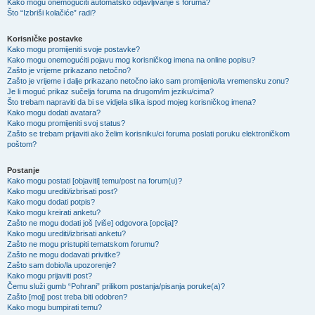
Kako mogu onemogućiti automatsko odjavljivanje s foruma?
Što “Izbriši kolačiće” radi?
Korisničke postavke
Kako mogu promijeniti svoje postavke?
Kako mogu onemogućiti pojavu mog korisničkog imena na online popisu?
Zašto je vrijeme prikazano netočno?
Zašto je vrijeme i dalje prikazano netočno iako sam promijenio/la vremensku zonu?
Je li moguć prikaz sučelja foruma na drugom/im jeziku/cima?
Što trebam napraviti da bi se vidjela slika ispod mojeg korisničkog imena?
Kako mogu dodati avatara?
Kako mogu promijeniti svoj status?
Zašto se trebam prijaviti ako želim korisniku/ci foruma poslati poruku elektroničkom
poštom?
Postanje
Kako mogu postati [objaviti] temu/post na forum(u)?
Kako mogu urediti/izbrisati post?
Kako mogu dodati potpis?
Kako mogu kreirati anketu?
Zašto ne mogu dodati još [više] odgovora [opcija]?
Kako mogu urediti/izbrisati anketu?
Zašto ne mogu pristupiti tematskom forumu?
Zašto ne mogu dodavati privitke?
Zašto sam dobio/la upozorenje?
Kako mogu prijaviti post?
Čemu služi gumb “Pohrani” prilikom postanja/pisanja poruke(a)?
Zašto [moj] post treba biti odobren?
Kako mogu bumpirati temu?