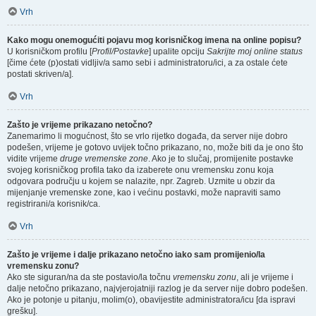
Vrh
Kako mogu onemogućiti pojavu mog korisničkog imena na online popisu?
U korisničkom profilu [
Profil/Postavke
] upalite opciju
Sakrijte moj online status
[čime ćete (p)ostati vidljiv/a samo sebi i administratoru/ici, a za ostale ćete
postati skriven/a].
Vrh
Zašto je vrijeme prikazano netočno?
Zanemarimo li mogućnost, što se vrlo rijetko događa, da server nije dobro
podešen, vrijeme je gotovo uvijek točno prikazano, no, može biti da je ono što
vidite vrijeme
druge vremenske zone
. Ako je to slučaj, promijenite postavke
svojeg korisničkog profila tako da izaberete onu vremensku zonu koja
odgovara području u kojem se nalazite, npr. Zagreb. Uzmite u obzir da
mijenjanje vremenske zone, kao i većinu postavki, može napraviti samo
registrirani/a korisnik/ca.
Vrh
Zašto je vrijeme i dalje prikazano netočno iako sam promijenio/la
vremensku zonu?
Ako ste siguran/na da ste postavio/la točnu
vremensku zonu
, ali je vrijeme i
dalje netočno prikazano, najvjerojatniji razlog je da server nije dobro podešen.
Ako je potonje u pitanju, molim(o), obavijestite administratora/icu [da ispravi
grešku].