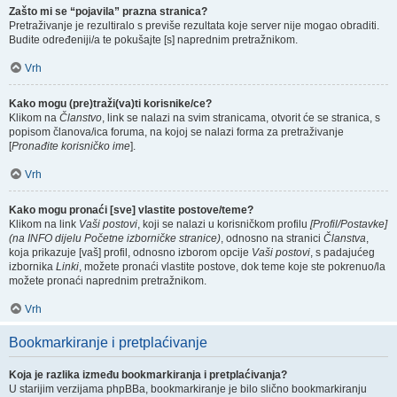
Zašto mi se “pojavila” prazna stranica?
Pretraživanje je rezultiralo s previše rezultata koje server nije mogao obraditi.
Budite određeniji/a te pokušajte [s] naprednim pretražnikom.
Vrh
Kako mogu (pre)traži(va)ti korisnike/ce?
Klikom na
Članstvo
, link se nalazi na svim stranicama, otvorit će se stranica, s
popisom članova/ica foruma, na kojoj se nalazi forma za pretraživanje
[
Pronađite korisničko ime
].
Vrh
Kako mogu pronaći [sve] vlastite postove/teme?
Klikom na link
Vaši postovi
, koji se nalazi u korisničkom profilu
[Profil/Postavke]
(na INFO dijelu Početne izborničke stranice)
, odnosno na stranici
Članstva
,
koja prikazuje [vaš] profil, odnosno izborom opcije
Vaši postovi
, s padajućeg
izbornika
Linki
, možete pronaći vlastite postove, dok teme koje ste pokrenuo/la
možete pronaći naprednim pretražnikom.
Vrh
Bookmarkiranje i pretplaćivanje
Koja je razlika između bookmarkiranja i pretplaćivanja?
U starijim verzijama phpBBa, bookmarkiranje je bilo slično bookmarkiranju