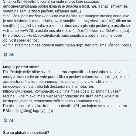
Smajlići [Smileys/Emoticons] su male sličice koje
prikazuju
emocije/razmišljanja osobe [koja ih je
ubacila
u post, npr. :) znači smijem se,
sretan/na sam, :( znači plačem, tužan/na sam...].
Smajliće u post možete
ubaciti
na dva načina: upisivanjem kratkog koda [ako
je administrator/ica odobrio/la, svaki smajlić ima svoj vlastiti kod] i(li) klikom na
smajlića [smajlići se nalaze u sklopu obrasca za pisanje postova; u pravilu se
vidi samo
prvih
20, a ostale možete vidjeti (i
ubaciti
) klikom na
Ostali smajlići
].
Nije preporučljivo ubacivati/ubaciti puno smajlića u post jer se time gube
čitljivost i preglednost.
Administrator/ica može odrediti maksimalan dopušten broj smajlića “po” postu.
Vrh
Mogu li postati slike?
Da. Postoje dvije bitne stvari koje treba zapamtiti kod postanja slika: prvo,
mnogi/e korisnici/e ne vole puno slika u postovima/porukama, i drugo, ako je
administrator/ica foruma onemogućio postanje privitaka, slika koju
umećete/umetnete treba biti dostupna na Internetu, npr.
http://www.primjer.info/moja-slicka.gif [ne može postojati samo na vašem
računalu - osim ako imate webserver odnosno na stranicama koje nisu
dostupne javnosti, stranicama zaštićenima zaporkama i sl.].
Da biste postao/la sliku: trebate obuhvatiti URL, na kojem se slika nalazi, sa
BBKod [img][/img] tago(vi)m(a).
Vrh
Što su globalne obavijesti?