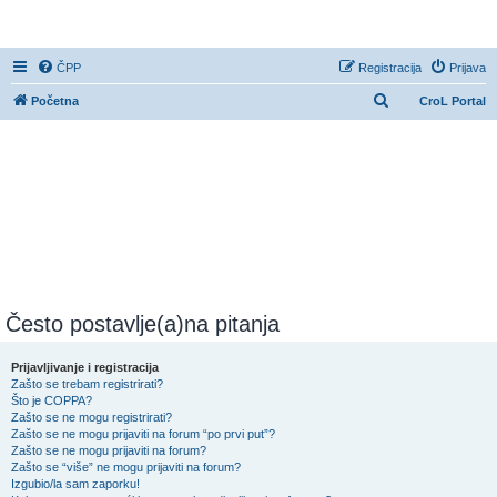
CroL Forum
ČPP
Registracija
Prijava
P
Početna
CroL Portal
r
e
t
r
a
ž
n
i
Često postavlje(a)na pitanja
k
Prijavljivanje i registracija
Zašto se trebam registrirati?
Što je COPPA?
Zašto se ne mogu registrirati?
Zašto se ne mogu prijaviti na forum “po prvi put”?
Zašto se ne mogu prijaviti na forum?
Zašto se “više” ne mogu prijaviti na forum?
Izgubio/la sam zaporku!