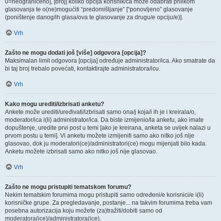
0=neograničeno], [broj] koliko opcija korisnik/ca može odabrati prilikom
glasovanja te o(ne)mogućiti “predomišljanje” [“ponovljeno” glasovanje
(poništenje danog/ih glasa/ova te glasovanje za drugu/e opciju/e)].
Vrh
Zašto ne mogu dodati još [više] odgovora [opcija]?
Maksimalan limit odgovora [opcija] određuje administrator/ica. Ako smatrate da
bi taj broj trebalo povećati, kontaktirajte administratora/icu.
Vrh
Kako mogu urediti/izbrisati anketu?
Ankete može urediti/uređivati/izbrisati samo ona/j koja/i ih je i kreirala/o,
moderator/ica i(li) administrator/ica. Da biste izmijenio/la anketu, ako imate
dopuštenje, uredite prvi post u temi [ako je kreirana, anketa se uvijek nalazi u
prvom postu u temi]. Vi anketu možete izmijeniti samo ako nitko još nije
glasovao, dok ju moderatori(ce)/administratori(ce) mogu mijenjati bilo kada.
Anketu možete izbrisati samo ako nitko još nije glasovao.
Vrh
Zašto ne mogu pristupiti tematskom forumu?
Nekim tematskim forumima mogu pristupiti samo određeni/e korisnici/e i(li)
korisničke grupe. Za pregledavanje, postanje... na takvim forumima treba vam
posebna autorizacija koju možete (za)tražiti/dobiti samo od
moderatora(ice)/administratora(ice).