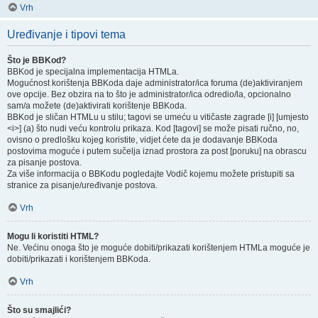
Vrh
Uređivanje i tipovi tema
Što je BBKod?
BBKod je specijalna implementacija HTMLa.
Mogućnost korištenja BBKoda daje administrator/ica foruma (de)aktiviranjem
ove opcije. Bez obzira na to što je administrator/ica odredio/la, opcionalno
sam/a možete (de)aktivirati korištenje BBKoda.
BBKod je sličan HTMLu u stilu; tagovi se umeću u vitičaste zagrade [i] [umjesto
<i>] (a) što nudi veću kontrolu prikaza. Kod [tagovi] se može pisati ručno, no,
ovisno o predlošku kojeg koristite, vidjet ćete da je dodavanje BBKoda
postovima moguće i putem sučelja iznad prostora za post [poruku] na obrascu
za pisanje postova.
Za više informacija o BBKodu pogledajte Vodič kojemu možete pristupiti sa
stranice za pisanje/uređivanje postova.
Vrh
Mogu li koristiti HTML?
Ne. Većinu onoga što je moguće dobiti/prikazati korištenjem HTMLa moguće je
dobiti/prikazati i korištenjem BBKoda.
Vrh
Što su smajlići?