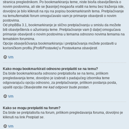
stranica preglednikom. Po bookmarkiranju teme, niste bio/la obaviješten/a o
novim postovima, ali ste se [kasnije] mogao/la vratiti na temu bez traženja iste,
dovoljno je bilo kliknuti na nju na popisu bookmarkiranih tema. Pretplaćivanje
na temu/tematski forum omogućavalo vam je primanje obavijesti o novim
postovima.
Od phpBBa 3.1, bookmarkiranje je slično pretplaćivanju u smislu da možete
biti obaviješten/a o ažuriranju teme. Pretplaćivanje vam [i dalje] omogućava
primanje obavijesti o novim postovima u temama odnosno novima temama na
tematskim forumima.
Opcije obavješćivanja bookmarkiranja i pretplaćivanja možete postaviti u
korisničkom profilu
[Profil/Postavke]
u
Postavkama obavijesti
.
Vrh
Kako mogu bookmarkirati odnosno pretplatiti se na temu?
Da biste bookmarkirao/la odnosno pretplatio/la se na temu, prilikom
pregledavanja teme, dovoljno je izabrati s padajućeg izbornika teme
odgovarajuću opciju odnosno, za pretplaćivanje, prilikom postanja posta,
upaliti opciju
Obavijestite me kad odgovor bude postan
.
Vrh
Kako se mogu pretplatiti na forum?
Da biste se pretplatio/la na forum, prilikom pregledavanja foruma, dovoljno je
kliknuti na link
Pretplati se
.
Vrh