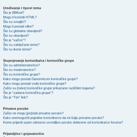
Uređivanje i tipovi tema
Što je BBKod?
Mogu li koristiti HTML?
Što su smajlići?
Mogu li postati slike?
Što su globalne obavijesti?
Što su obavijesti?
Što je “važno”?
Što su zaključane teme?
Što su ikone tema?
Stupnjevanje korisnika/ca i korisničke grupe
Što su administratori/ce?
Što su moderatori/ce?
Što su korisničke grupe?
Kako mogu postati članom/icom korisničke grupe?
Kako mogu postati vođa korisničke grupe?
Zašto su [neke] korisničke grupe prikazane različitim bojama?
Što je “zadana korisnička grupa”?
Što je “Tim” link?
Privatne poruke
Zašto ne mogu [po]slati privatne poruke?
Kako onemogućiti pojedine korisnike/ce da mi šalju privatne poruke?
Kome prijaviti spam odnosno uvredljive poruke dobivene od korisnika/ce foruma?
Prijatelji/ce i gnjavatori/ce