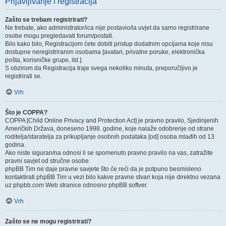
Prijavljivanje i registracija
Zašto se trebam registrirati?
Ne trebate, ako administrator/ica nije postavio/la uvjet da samo registrirane
osobe mogu pregledavati forum/postati.
Bilo kako bilo, Registracijom ćete dobiti pristup dodatnim opcijama koje nisu
dostupne neregistriranim osobama [avatari, privatne poruke, elektronička
pošta, korisničke grupe, itd.].
S obzirom da Registracija traje svega nekoliko minuta, preporučljivo je
registrirati se.
Vrh
Što je COPPA?
COPPA [Child Online Privacy and Protection Act] je pravno pravilo, Sjedinjenih
Američkih Država, doneseno 1998. godine, koje nalaže odobrenje od strane
roditelja/staratelja za prikupljanje osobnih podataka [od] osoba mlađih od 13
godina.
Ako niste siguran/na odnosi li se spomenuto pravno pravilo na vas, zatražite
pravni savjet od stručne osobe.
phpBB Tim ne daje pravne savjete što će reći da je potpuno besmisleno
kontaktirati phpBB Tim u vezi bilo kakve pravne stvari koja nije direktno vezana
uz phpbb.com Web stranice odnosno phpBB softver.
Vrh
Zašto se ne mogu registrirati?