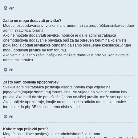
Vrh
Zašto ne mogu dodavati privitke?
Mogućnost dodavanja privitaka, na forumu(ima) za grupu(e)/korisnika(cu) daje
administrator/ica foruma.
Ako ne možete doda(va)ti privitke, moguće je da je administrator/ica
onemogućio/la dodavanje privitaka baš za taj određen forum na kojem ste
pokušao/la dodati privitak/ke odnosno da samo određeni/e korisnici(e)/grupe
mogu dodavati privitke na tom forumu.
Ako vam nije jasno zašto [baš] vi ne možete doda(va)ti privitke, kontaktirajte
administratora/icu.
Vrh
Zašto sam dobio/la upozorenje?
Svaki/a administrator/ica postavlja vlastita pravila koja vrijede na
[njegovom(im)/njezinom(im)] forumu/ima. Ne vrijede na svim forumima ista
pravila. Ako misli da ste prekršio/la [jedno od/više] pravila, može vas upozoriti.
Ako dobijete upozorenje, imajte na umu da je to odluka administratora/ice
foruma te da phpBB Limited nema ništa s time.
Vrh
Kako mogu prijaviti post?
Mogućnost prijave post(ov)a daje administrator/ica foruma.