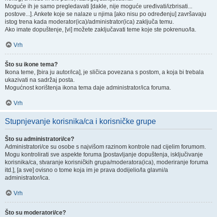
Moguće ih je samo pregledavati [dakle, nije moguće uređivati/izbrisati...
postove...]. Ankete koje se nalaze u njima [ako nisu po određenju] završavaju
istog trena kada moderator(ica)/administrator(ica) zaključa temu.
Ako imate dopuštenje, [vi] možete zaključavati teme koje ste pokrenuo/la.
Vrh
Što su ikone tema?
Ikona teme, [bira ju autor/ica], je sličica povezana s postom, a koja bi trebala
ukazivati na sadržaj posta.
Mogućnost korištenja ikona tema daje administrator/ica foruma.
Vrh
Stupnjevanje korisnika/ca i korisničke grupe
Što su administratori/ce?
Administratori/ce su osobe s najvišom razinom kontrole nad cijelim forumom.
Mogu kontrolirati sve aspekte foruma [postavljanje dopuštenja, isključivanje
korisnika/ca, stvaranje korisničkih grupa/moderatora(ica), moderiranje foruma
itd.], [a sve] ovisno o tome koja im je prava dodijelio/la glavni/a
administrator/ica.
Vrh
Što su moderatori/ce?