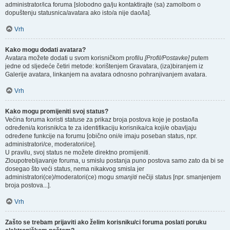
administrator/ica foruma [slobodno ga/ju kontaktirajte (sa) zamolbom o
dopuštenju statusnica/avatara ako isto/a nije dao/la].
Vrh
Kako mogu dodati avatara?
Avatara možete dodati u svom korisničkom profilu
[Profil/Postavke]
putem
jedne od sljedeće četiri metode: korištenjem Gravatara, (iza)biranjem iz
Galerije avatara, linkanjem na avatara odnosno pohranjivanjem avatara.
Vrh
Kako mogu promijeniti svoj status?
Većina foruma koristi statuse za prikaz broja postova koje je postao/la
određeni/a korisnik/ca te za identifikaciju korisnika/ca koji/e obavljaju
određene funkcije na forumu [obično oni/e imaju poseban status, npr.
administratori/ce, moderatori/ce].
U pravilu, svoj status ne možete direktno promijeniti.
Zloupotrebljavanje foruma, u smislu postanja puno postova samo zato da bi se
dosegao što veći status, nema nikakvog smisla jer
administratori(ce)/moderatori(ce) mogu
smanjiti
nečiji status [npr. smanjenjem
broja postova...].
Vrh
Zašto se trebam prijaviti ako želim korisniku/ci foruma poslati poruku