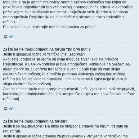
Moguće je da je administrator/ica: onemogućio/la korisničko ime kojim se
pokušavate registrirati [ili isto već postoji], onemogućio/la adresu elektroničke
pošte kojom se pokušavate registrirati, isključio/la vašu IP adresu odnosno
onemogućio/la Registraciju da bi spriječio/la otvaranje novih korisničkih
računa.
Bilo kako bilo, kontaktirajte administratora/icu za pomoć.
Vrh
Zašto se ne mogu prijaviti na forum “po prvi put”?
Jeste li upisao/la točno
korisničko ime
i
zaporku
?
Ako jeste, dogodila se jedna od dvije moguće stvari: ako ste prilikom
Registracije, a COPPA podrška je bila omogućena, kliknuo/la na
Slažem se i
imam manje od 13 godina
trebat ćete slijediti upute koje su vam stigle
elektroničkom poštom; ili je možda potrebna aktivacija vašeg korisničkog
računa [za što ste vidio/la obavijest ili prilikom same Registracije ili vam je
stigla elektroničkom poštom].
Ako ste eliminirao/la obje gornje mogućnosti, i još uvijek se ne možete prijaviti,
kontaktirajte administratora/icu [da provjeri što (ni)je u redu s vašim korisničkim
računom].
Vrh
Zašto se ne mogu prijaviti na forum?
Jeste li se
registrirao/la
? Da biste se mogao/la prijaviti na forum, trebate se
registrirati.
Jeste li upisao/la
točne podatke
za prijavljivanje? Provjerite korisničko ime i