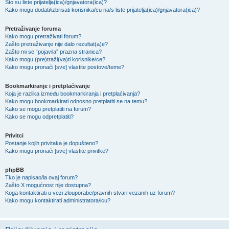
Što su liste prijatelja(ica)/gnjavatora(ica)?
Kako mogu dodati/izbrisati korisnika/cu na/s liste prijatelja(ica)/gnjavatora(ica)?
Pretraživanje foruma
Kako mogu pretraživati forum?
Zašto pretraživanje nije dalo rezultat(a)e?
Zašto mi se “pojavila” prazna stranica?
Kako mogu (pre)traži(va)ti korisnike/ce?
Kako mogu pronaći [sve] vlastite postove/teme?
Bookmarkiranje i pretplaćivanje
Koja je razlika između bookmarkiranja i pretplaćivanja?
Kako mogu bookmarkirati odnosno pretplatiti se na temu?
Kako se mogu pretplatiti na forum?
Kako se mogu odpretplatiti?
Privitci
Postanje kojih privitaka je dopušteno?
Kako mogu pronaći [sve] vlastite privitke?
phpBB
Tko je napisao/la ovaj forum?
Zašto X mogućnost nije dostupna?
Koga kontaktirati u vezi zlouporabe/pravnih stvari vezanih uz forum?
Kako mogu kontaktirati administratora/icu?