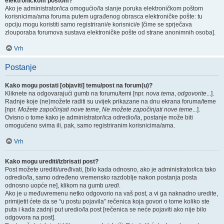
elektroničkom poštom?
Ako je administrator/ica omogućio/la slanje poruka elektroničkom poštom
korisnicima/ama foruma putem ugrađenog obrasca elektroničke pošte: tu
opciju mogu koristiti samo registrirani/e korisnici/e [čime se sprječava
zlouporaba forumova sustava elektroničke pošte od strane anonimnih osoba].
Vrh
Postanje
Kako mogu postati [objaviti] temu/post na forum(u)?
Kliknete na odgovarajući gumb na forumu/temi [npr.
nova tema
,
odgovorite
...].
Radnje koje (ne)možete raditi su uvijek prikazane na dnu ekrana foruma/teme
[npr.
Možete započinjati nove teme
,
Ne možete započinjati nove teme
...].
Ovisno o tome kako je administrator/ica odredio/la, postanje može biti
omogućeno svima ili, pak, samo registriranim korisnicima/ama.
Vrh
Kako mogu urediti/izbrisati post?
Post možete urediti/uređivati, [bilo kada odnosno, ako je administrator/ica tako
odredio/la, samo određeno vremensko razdoblje nakon postanja posta
odnosno uopće ne], klikom na gumb
uredi
.
Ako je u međuvremenu netko odgovorio na vaš post, a vi ga naknadno uredite,
primijetit ćete da se “u postu pojavila” rečenica koja govori o tome koliko ste
puta i kada zadnji put uredio/la post [rečenica se neće pojaviti ako nije bilo
odgovora na post].