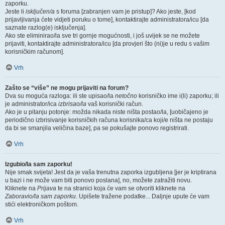
zaporku.
Jeste li
isključen/a
s foruma [zabranjen vam je pristup]? Ako jeste, [kod
prijavljivanja ćete vidjeti poruku o tome], kontaktirajte administratora/icu [da
saznate razlog(e) isključenja].
Ako ste eliminirao/la sve tri gornje mogućnosti, i još uvijek se ne možete
prijaviti, kontaktirajte administratora/icu [da provjeri što (ni)je u redu s vašim
korisničkim računom].
Vrh
Zašto se “više” ne mogu prijaviti na forum?
Dva su moguća razloga: ili ste upisao/la
netočno
korisničko ime i(li) zaporku; ili
je administrator/ica
izbrisao/la
vaš korisnički račun.
Ako je u pitanju potonje: možda nikada niste ništa postao/la, [uobičajeno je
periodično izbrisivanje korisničkih računa korisnika/ca koji/e ništa ne postaju
da bi se smanjila veličina baze], pa se pokušajte ponovo registrirati.
Vrh
Izgubio/la sam zaporku!
Nije smak svijeta! Jest da je vaša trenutna zaporka izgubljena [jer je kriptirana
u bazi i ne može vam biti ponovo poslana], no, možete zatražiti novu.
Kliknete na
Prijava
te na stranici koja će vam se otvoriti kliknete na
Zaboravio/la sam zaporku
. Upišete tražene podatke... Daljnje upute će vam
stići elektroničkom poštom.
Vrh