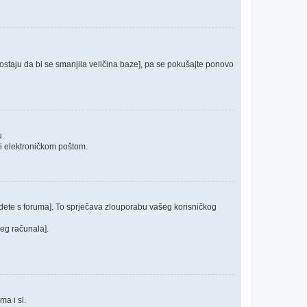
 postaju da bi se smanjila veličina baze], pa se pokušajte ponovo
u.
ći elektroničkom poštom.
odete s foruma]. To sprječava zlouporabu vašeg korisničkog
jeg računala].
ma i sl.