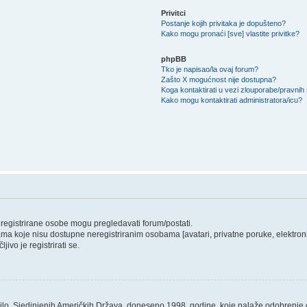
Privitci
Postanje kojih privitaka je dopušteno?
Kako mogu pronaći [sve] vlastite privitke?
phpBB
Tko je napisao/la ovaj forum?
Zašto X mogućnost nije dostupna?
Koga kontaktirati u vezi zlouporabe/pravnih
Kako mogu kontaktirati administratora/icu?
o registrirane osobe mogu pregledavati forum/postati.
ama koje nisu dostupne neregistriranim osobama [avatari, privatne poruke, elektronič
ivo je registrirati se.
ilo, Sjedinjenih Američkih Država, doneseno 1998. godine, koje nalaže odobrenje od