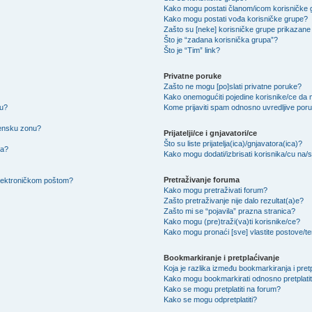
Kako mogu postati članom/icom korisničke
Kako mogu postati vođa korisničke grupe?
Zašto su [neke] korisničke grupe prikazane 
Što je “zadana korisnička grupa”?
Što je “Tim” link?
Privatne poruke
Zašto ne mogu [po]slati privatne poruke?
Kako onemogućiti pojedine korisnike/ce da m
su?
Kome prijaviti spam odnosno uvredljive por
mensku zonu?
Prijatelji/ce i gnjavatori/ce
Što su liste prijatelja(ica)/gnjavatora(ica)?
na?
Kako mogu dodati/izbrisati korisnika/cu na/s l
Pretraživanje foruma
 elektroničkom poštom?
Kako mogu pretraživati forum?
Zašto pretraživanje nije dalo rezultat(a)e?
Zašto mi se “pojavila” prazna stranica?
Kako mogu (pre)traži(va)ti korisnike/ce?
Kako mogu pronaći [sve] vlastite postove/
Bookmarkiranje i pretplaćivanje
Koja je razlika između bookmarkiranja i pret
Kako mogu bookmarkirati odnosno pretplatit
Kako se mogu pretplatiti na forum?
Kako se mogu odpretplatiti?