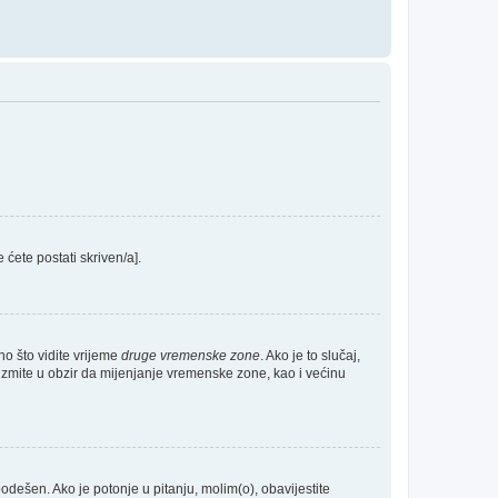
e ćete postati skriven/a].
no što vidite vrijeme
druge vremenske zone
. Ako je to slučaj,
Uzmite u obzir da mijenjanje vremenske zone, kao i većinu
 podešen. Ako je potonje u pitanju, molim(o), obavijestite