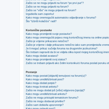
Zašto se ne mogu prijaviti na forum “po prvi put”?
Zašto se ne mogu prijaviti na forum?
Zašto se “više” ne mogu prijaviti na forum?
Izgubio/la sam zaporku!
Kako mogu onemogućiti automatsko odjavljivanje s foruma?
Što “Izbriši kolačiće” radi?
Korisničke postavke
Kako mogu promijeniti svoje postavke?
Kako mogu onemogućiti pojavu mog korisničkog imena na online popi
Zašto je vrijeme prikazano netočno?
Zašto je vrijeme i dalje prikazano netočno iako sam promijenio/la vre
Je li moguć prikaz sučelja foruma na drugom/im jeziku/cima?
Što trebam napraviti da bi se vidjela slika ispod mojeg korisničkog ime
Kako mogu dodati avatara?
Kako mogu promijeniti svoj status?
Zašto se trebam prijaviti ako želim korisniku/ci foruma poslati poruku
Postanje
Kako mogu postati [objaviti] temu/post na forum(u)?
Kako mogu urediti/izbrisati post?
Kako mogu dodati potpis?
Kako mogu kreirati anketu?
Zašto ne mogu dodati još [više] odgovora [opcija]?
Kako mogu urediti/izbrisati anketu?
Zašto ne mogu pristupiti tematskom forumu?
Zašto ne mogu dodavati privitke?
Zašto sam dobio/la upozorenje?
Kako mogu prijaviti post?