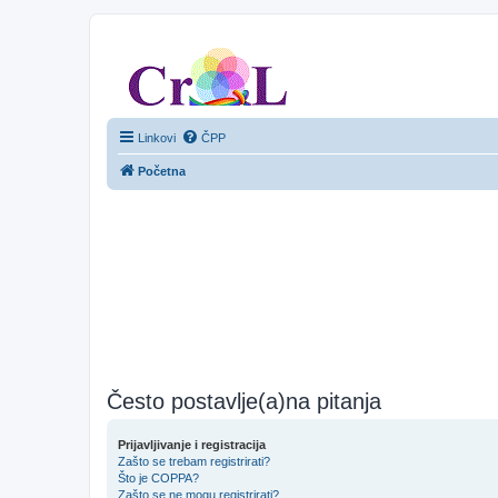
CroL Forum
Linkovi
ČPP
Početna
Često postavlje(a)na pitanja
Prijavljivanje i registracija
Zašto se trebam registrirati?
Što je COPPA?
Zašto se ne mogu registrirati?