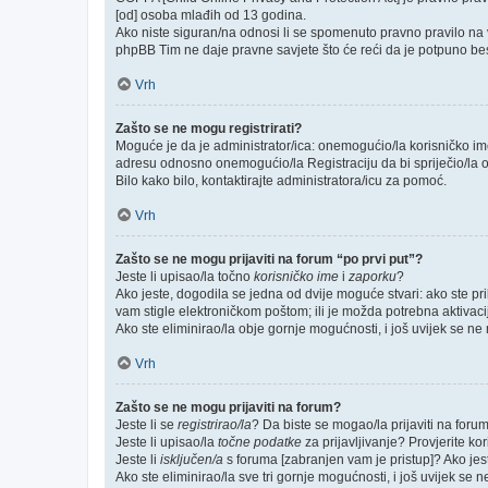
[od] osoba mlađih od 13 godina.
Ako niste siguran/na odnosi li se spomenuto pravno pravilo na v
phpBB Tim ne daje pravne savjete što će reći da je potpuno be
Vrh
Zašto se ne mogu registrirati?
Moguće je da je administrator/ica: onemogućio/la korisničko ime k
adresu odnosno onemogućio/la Registraciju da bi spriječio/la o
Bilo kako bilo, kontaktirajte administratora/icu za pomoć.
Vrh
Zašto se ne mogu prijaviti na forum “po prvi put”?
Jeste li upisao/la točno
korisničko ime
i
zaporku
?
Ako jeste, dogodila se jedna od dvije moguće stvari: ako ste p
vam stigle elektroničkom poštom; ili je možda potrebna aktivacija
Ako ste eliminirao/la obje gornje mogućnosti, i još uvijek se ne m
Vrh
Zašto se ne mogu prijaviti na forum?
Jeste li se
registrirao/la
? Da biste se mogao/la prijaviti na forum, 
Jeste li upisao/la
točne podatke
za prijavljivanje? Provjerite ko
Jeste li
isključen/a
s foruma [zabranjen vam je pristup]? Ako jeste
Ako ste eliminirao/la sve tri gornje mogućnosti, i još uvijek se n