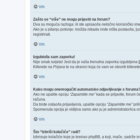
Vrh
Zašto se “više” ne mogu prijaviti na forum?
Dva su moguća razloga: ili ste upisao/la
netočno
korisničko ime 
Ako je u pitanju potonje: možda nikada niste ništa postao/la, [u
registrirati.
Vrh
Izgubio/la sam zaporku!
Nije smak svijeta! Jest da je vaša trenutna zaporka izgubljena [
Kliknete na
Prijava
te na stranici koja će vam se otvoriti kliknet
Vrh
Kako mogu onemogućiti automatsko odjavljivanje s foruma
Ako ne upalite opciju
“Zapamtite me”
kada se prijavite, forum ć
računa.
Da biste ostao/la prijavljen/a, upalite opciju
“Zapamtite me”
pril
Spomenuta opcija je vidljiva samo ako ju je administrator/ica o
Vrh
Što “Izbriši kolačiće” radi?
Izbrisuje kolačiće koje je kreirao phpBB, a koji, inače, sadrže