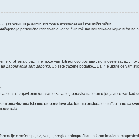
i(li) zaporku; ili je administrator/ica
izbrisao/la
vaš korisnički račun.
običajeno je periodično izbrisivanje korisničkih računa korisnika/ca koji/e ništa ne
jer je kriptirana u bazi i ne može vam biti ponovo poslana], no, možete zatražiti nov
e na
Zaboravio/la sam zaporku
. Upišete tražene podatke... Daljnje upute će vam sti
?
e vas držati prijavljenim/om samo za vašeg boravka na forumu [odjavit će vas kad 
ikom prijavljivanja [što nije preporučljivo ako forumu pristupate s tuđeg, a ne sa svo
mogućio/la.
 informacije o vašem prijavljivanju, pregledanim/pročitanim forumima/temama/postovi