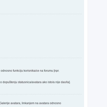
a odnosno funkciju korisnika/ce na forumu [npr.
o dopuštenju statusnica/avatara ako isto/a nije dao/la].
 Galerije avatara, linkanjem na avatara odnosno