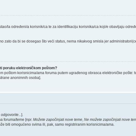
stao/la određeni/a korisnik/ca te za identifikaciju korisnika/ca koji/e obavljaju odr
o zato da bi se dosegao što veći status, nema nikakvog smisla jer administratori
lati poruku elektroničkom poštom?
om poštom korisnicima/ama foruma putem ugrađenog obrasca elektroničke pošte: tu op
strane anonimnih osoba].
,
odgovorite
...].
na foruma/teme [npr.
Možete započinjati nove teme
,
Ne možete započinjati nove te
ože biti omogućeno svima ili, pak, samo registriranim korisnicima/ama.