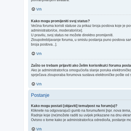
pohranjivanjem avatara.
Vrh
Kako mogu promijeniti svoj status?
Većina foruma koristi statuse za prikaz broja postova koje je po
administratori/ce, moderatori/ce].
U pravilu, svoj status ne možete direktno promijeniti.
Zloupotrebljavanje foruma, u smislu postanja puno postova sam
broja postova...].
Vrh
Zašto se trebam prijaviti ako želim korisniku/ci foruma pos
Ako je administrator/ica omogućio/la slanje poruka elektroničk
sprječava zlouporaba forumova sustava elektroničke pošte od 
Vrh
Postanje
Kako mogu postati [objaviti] temu/post na forum(u)?
Kliknete na odgovarajući gumb na forumu/temi [npr.
nova tema
Radnje koje (ne)možete raditi su uvijek prikazane na dnu ekra
Ovisno o tome kako je administrator/ica odredio/la, postanje m
Vrh