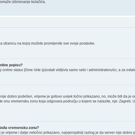
omaže izbrisivanje kolačića.
na stranicu na kojoj možete promijenite sve svoje postavke.
nline popisu?
j online status
[čime ćete (p)ostati vidljiv/a samo sebi i administratoru/ici, a za ostal
nije dobro podešen, vrijeme je gotovo uvijek točno prikazano, no, može biti da je o
rete onu vremensku zonu koja odgovara području u kojem se nalazite, npr. Zagreb. 
enio/la vremensku zonu?
li je vrijeme i dalje netočno prikazano, najvjerojatniji razlog je da server nije dobro