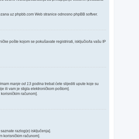
o vezana uz phpbb.com Web stranice odnosno phpBB softver.
ičke pošte kojom se pokušavate registrirati, isključio/la vašu IP
 imam manje od 13 godina
trebat ćete slijediti upute koje su
je ili vam je stigla elektroničkom poštom].
im korisničkim računom].
 saznate razlog(e) isključenja].
ašim korisničkim računom].