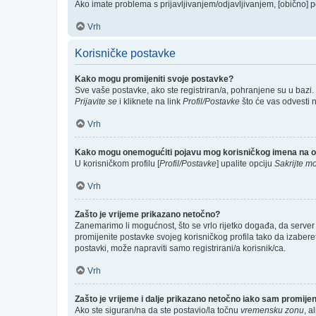
Ako imate problema s prijavljivanjem/odjavljivanjem, [obično] p
Vrh
Korisničke postavke
Kako mogu promijeniti svoje postavke?
Sve vaše postavke, ako ste registriran/a, pohranjene su u bazi.
Prijavite se
i kliknete na link
Profil/Postavke
što će vas odvesti 
Vrh
Kako mogu onemogućiti pojavu mog korisničkog imena na o
U korisničkom profilu [
Profil/Postavke
] upalite opciju
Sakrijte mo
Vrh
Zašto je vrijeme prikazano netočno?
Zanemarimo li mogućnost, što se vrlo rijetko događa, da server 
promijenite postavke svojeg korisničkog profila tako da izabe
postavki, može napraviti samo registrirani/a korisnik/ca.
Vrh
Zašto je vrijeme i dalje prikazano netočno iako sam promij
Ako ste siguran/na da ste postavio/la točnu
vremensku zonu
, a