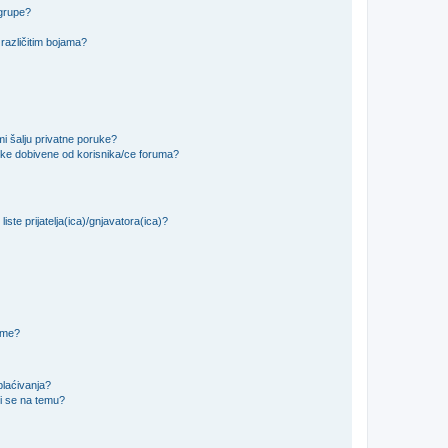
 grupe?
različitim bojama?
i šalju privatne poruke?
uke dobivene od korisnika/ce foruma?
iste prijatelja(ica)/gnjavatora(ica)?
teme?
plaćivanja?
i se na temu?