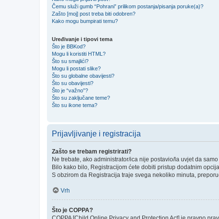
Čemu služi gumb “Pohrani” prilikom postanja/pisanja poruke(a)?
Zašto [moj] post treba biti odobren?
Kako mogu bumpirati temu?
Uređivanje i tipovi tema
Što je BBKod?
Mogu li koristiti HTML?
Što su smajlići?
Mogu li postati slike?
Što su globalne obavijesti?
Što su obavijesti?
Što je “važno”?
Što su zaključane teme?
Što su ikone tema?
Prijavljivanje i registracija
Zašto se trebam registrirati?
Ne trebate, ako administrator/ica nije postavio/la uvjet da sam
Bilo kako bilo, Registracijom ćete dobiti pristup dodatnim opcij
S obzirom da Registracija traje svega nekoliko minuta, preporučlj
Vrh
Što je COPPA?
COPPA [Child Online Privacy and Protection Act] je pravno prav