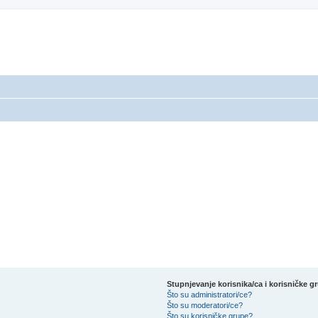
Stupnjevanje korisnika/ca i korisničke g
Što su administratori/ce?
Što su moderatori/ce?
Što su korisničke grupe?