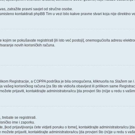
as, zatražite pravni savjet od stručne osobe.
smisleno kontaktirati phpBB Tim u vezi bilo kakve pravne stvari koja nije direktn
ojim se pokušavate registrirati [ili isto već postoji], onemogućio/la adresu elektron
tvaranje novih korisničkih računa.
rilikom Registracije, a COPPA podrška je bila omogućena, kliknuo/la na
Slažem se i
 vašeg korisničkog računa [za što ste vidio/la obavijest ili prilikom same Registraci
ožete prijaviti, kontaktirajte administratora/icu [da provjeri što (ni)je u redu s vaš
trebate se registrirati.
risničko ime i zaporku.
, [kod prijavljivanja ćete vidjeti poruku o tome], kontaktirajte administratora/icu [da
e možete prijaviti, kontaktirajte administratora/icu [da provjeri što (ni)je u redu s v