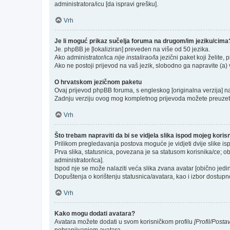
administratora/icu [da ispravi grešku].
Vrh
Je li moguć prikaz sučelja foruma na drugom/im jeziku/cima
Je. phpBB je [lokaliziran] preveden na više od 50 jezika.
Ako administrator/ica
nije instalirao/la
jezični paket koji želite, p
Ako ne postoji prijevod na vaš jezik, slobodno ga napravite (a
O hrvatskom jezičnom paketu
Ovaj prijevod phpBB foruma, s engleskog [originalna verzija] na 
Zadnju verziju ovog mog kompletnog prijevoda možete preuzet
Vrh
Što trebam napraviti da bi se vidjela slika ispod mojeg kori
Prilikom pregledavanja postova moguće je vidjeti dvije slike is
Prva slika, statusnica, povezana je sa statusom korisnika/ce; ob
administrator/ica].
Ispod nje se može nalaziti veća slika zvana avatar [obično jed
Dopuštenja o korištenju statusnica/avatara, kao i izbor dostupno
Vrh
Kako mogu dodati avatara?
Avatara možete dodati u svom korisničkom profilu
[Profil/Posta