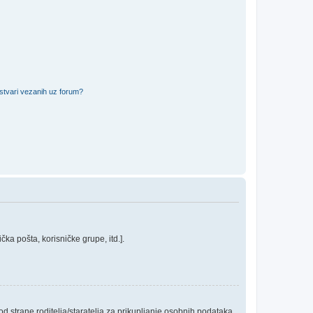
 stvari vezanih uz forum?
ka pošta, korisničke grupe, itd.].
 strane roditelja/staratelja za prikupljanje osobnih podataka