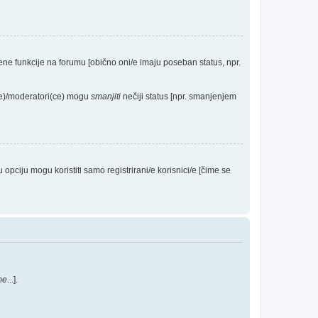
eđene funkcije na forumu [obično oni/e imaju poseban status, npr.
(ce)/moderatori(ce) mogu
smanjiti
nečiji status [npr. smanjenjem
ciju mogu koristiti samo registrirani/e korisnici/e [čime se
me
...].