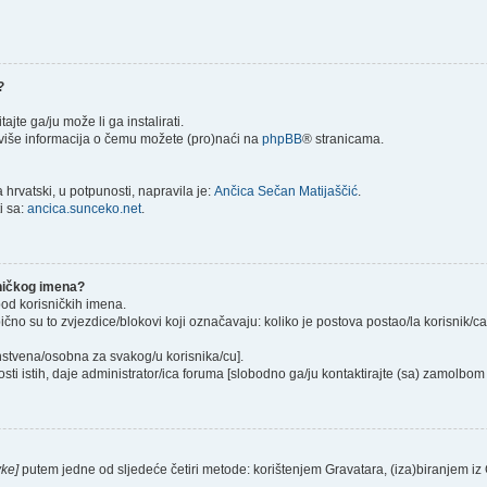
?
itajte ga/ju može li ga instalirati.
) više informacija o čemu možete (pro)naći na
phpBB
® stranicama.
hrvatski, u potpunosti, napravila je:
Ančica Sečan Matijaščić
.
i sa:
ancica.sunceko.net
.
sničkog imena?
pod korisničkih imena.
ično su to zvjezdice/blokovi koji označavaju: koliko je postova postao/la korisnik/c
instvena/osobna za svakog/u korisnika/cu].
sti istih, daje administrator/ica foruma [slobodno ga/ju kontaktirajte (sa) zamolbom 
vke]
putem jedne od sljedeće četiri metode: korištenjem Gravatara, (iza)biranjem iz