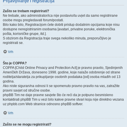
Prijavljivanje i registracija
Zašto se trebam registrirati?
Ne trebate, ako administrator/ica nije postavio/la uvjet da samo registrirane
osobe mogu pregledavati forum/postati.
Bilo kako bilo, Registracijom ćete dobiti pristup dodatnim opcijama koje nisu
dostupne neregistriranim osobama [avatari, privatne poruke, elektronička
pošta, korisničke grupe, itd.].
S obzirom da Registracija traje svega nekoliko minuta, preporučljivo je
registrirati se.
Vrh
Što je COPPA?
COPPA [Child Online Privacy and Protection Act] je pravno pravilo, Sjedinjenih
Američkih Država, doneseno 1998. godine, koje nalaže odobrenje od strane
roditelja/staratelja za prikupljanje osobnih podataka [od] osoba mlađih od 13
godina.
Ako niste siguran/na odnosi li se spomenuto pravno pravilo na vas, zatražite
pravni savjet od stručne osobe.
phpBB Tim ne daje pravne savjete što će reći da je potpuno besmisleno
kontaktirati phpBB Tim u vezi bilo kakve pravne stvari koja nije direktno vezana
uz phpbb.com Web stranice odnosno phpBB softver.
Vrh
Zašto se ne mogu registrirati?