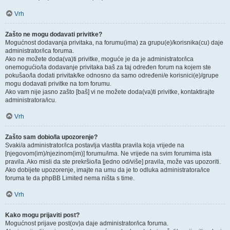
Vrh
Zašto ne mogu dodavati privitke?
Mogućnost dodavanja privitaka, na forumu(ima) za grupu(e)/korisnika(cu) daje
administrator/ica foruma.
Ako ne možete doda(va)ti privitke, moguće je da je administrator/ica
onemogućio/la dodavanje privitaka baš za taj određen forum na kojem ste
pokušao/la dodati privitak/ke odnosno da samo određeni/e korisnici(e)/grupe
mogu dodavati privitke na tom forumu.
Ako vam nije jasno zašto [baš] vi ne možete doda(va)ti privitke, kontaktirajte
administratora/icu.
Vrh
Zašto sam dobio/la upozorenje?
Svaki/a administrator/ica postavlja vlastita pravila koja vrijede na
[njegovom(im)/njezinom(im)] forumu/ima. Ne vrijede na svim forumima ista
pravila. Ako misli da ste prekršio/la [jedno od/više] pravila, može vas upozoriti.
Ako dobijete upozorenje, imajte na umu da je to odluka administratora/ice
foruma te da phpBB Limited nema ništa s time.
Vrh
Kako mogu prijaviti post?
Mogućnost prijave post(ov)a daje administrator/ica foruma.