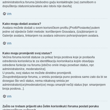
administrator/ica foruma [slobodno ga/ju kontaktirajte (sa) zamolbom o
dopuštenju statusnica/avatara ako isto/a nije dao/la].
Vrh
Kako mogu dodati avatara?
Avatara možete dodati u svom korisničkom profilu
[Profil/Postavke]
putem
jedne od sljedeće četiri metode: korištenjem Gravatara, (iza)biranjem iz
Galerije avatara, linkanjem na avatara odnosno pohranjivanjem avatara.
Vrh
Kako mogu promijeniti svoj status?
Većina foruma koristi statuse za prikaz broja postova koje je postao/la
određeni/a korisnik/ca te za identifikaciju korisnika/ca koji/e obavljaju
određene funkcije na forumu [obično oni/e imaju poseban status, npr.
administratori/ce, moderatori/ce].
U pravilu, svoj status ne možete direktno promijeniti.
Zloupotrebljavanje foruma, u smislu postanja puno postova samo zato da bi se
dosegao što veći status, nema nikakvog smisla jer
administratori(ce)/moderatori(ce) mogu
smanjiti
nečiji status [npr. smanjenjem
broja postova...].
Vrh
Zašto se trebam prijaviti ako želim korisniku/ci foruma poslati poruku