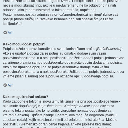
Post možete izbrisati klikom na gumb
izbriši
. Primijetit ćete da neke postove
nećete moći izbrisati [npr. ako je u međuvremenu netko odgovorio na njih
odnosno, ako je administrator/ica tako odredio/la, uopće ne].
Postoji mogućnost da administrator(ica)/moderator(ica) izmijeni/izbriše vaš
post [u prvom slučaju bi svakako trebao/la napisati opasku što je i zašto
izmijenio/la].
Vrh
Kako mogu dodati potpis?
Potpis možete napraviti/uređivati u svom korisničkom profilu
[Profil/Postavke]
.
Ako ste upalio/la opciju da se potpis automatski dodaje svim vašim
postovima/porukama, a u neki post/poruku ne želite dodati potpis, jednostavno
za vrijeme pisanja samog posta/poruke odoznačite opciju dodavanja potpisa.
Ako niste upalio/la opciju da se potpis automatski dodaje svim vašim
postovima/porukama, a u neki post/poruku želite dodati potpis, jednostavno za
vrijeme pisanja samog posta/poruke označite opciju dodavanja potpisa.
Vrh
Kako mogu kreirati anketu?
Kada započnete [otvorite] novu temu [ili izmijenite prvi post postojeće teme -
ako imate dopuštenje] vidjet ćete formu
Kreiranje ankete
ispod okvira za
pisanje teksta posta [ako to ne vidite, vjerojatno nemate dopuštenje za
kreiranje anketa]. Upišete pitanje i [barem] dva moguća odgovora [svaki u
zaseban redak], kojih maksimalan limit određuje administrator/ica. Možete
postaviti (i) vremensko ograničenje trajanja ankete [upišete broj dana;