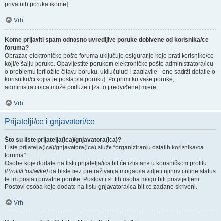
privatnih poruka ikome].
Vrh
Kome prijaviti spam odnosno uvredljive poruke dobivene od korisnika/ce
foruma?
Obrazac elektroničke pošte foruma uključuje osiguranje koje prati korisnike/ce
koji/e šalju poruke. Obavijestite porukom elektroničke pošte administratora/icu
o problemu [priložite čitavu poruku, uključujući i zaglavlje - ono sadrži detalje o
korisniku/ci koji/a je poslao/la poruku]. Po primitku vaše poruke,
administrator/ica može poduzeti [za to predviđene] mjere.
Vrh
Prijatelji/ce i gnjavatori/ce
Što su liste prijatelja(ica)/gnjavatora(ica)?
Liste prijatelja(ica)/gnjavatora(ica) služe “organiziranju ostalih korisnika/ca
foruma”.
Osobe koje dodate na listu prijatelja/ica bit će izlistane u korisničkom profilu
[Profil/Postavke]
da biste bez pretraživanja mogao/la vidjeti njihov online status
te im poslati privatne poruke. Postovi i sl. tih osoba mogu biti posvijetljeni.
Postovi osoba koje dodate na listu gnjavatora/ica bit će zadano skriveni.
Vrh