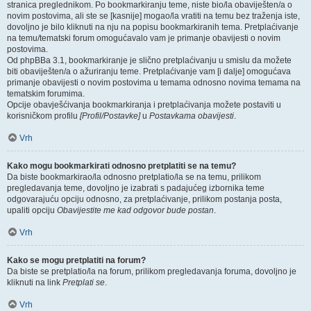
stranica preglednikom. Po bookmarkiranju teme, niste bio/la obaviješten/a o
novim postovima, ali ste se [kasnije] mogao/la vratiti na temu bez traženja iste,
dovoljno je bilo kliknuti na nju na popisu bookmarkiranih tema. Pretplaćivanje
na temu/tematski forum omogućavalo vam je primanje obavijesti o novim
postovima.
Od phpBBa 3.1, bookmarkiranje je slično pretplaćivanju u smislu da možete
biti obaviješten/a o ažuriranju teme. Pretplaćivanje vam [i dalje] omogućava
primanje obavijesti o novim postovima u temama odnosno novima temama na
tematskim forumima.
Opcije obavješćivanja bookmarkiranja i pretplaćivanja možete postaviti u
korisničkom profilu
[Profil/Postavke]
u
Postavkama obavijesti
.
Vrh
Kako mogu bookmarkirati odnosno pretplatiti se na temu?
Da biste bookmarkirao/la odnosno pretplatio/la se na temu, prilikom
pregledavanja teme, dovoljno je izabrati s padajućeg izbornika teme
odgovarajuću opciju odnosno, za pretplaćivanje, prilikom postanja posta,
upaliti opciju
Obavijestite me kad odgovor bude postan
.
Vrh
Kako se mogu pretplatiti na forum?
Da biste se pretplatio/la na forum, prilikom pregledavanja foruma, dovoljno je
kliknuti na link
Pretplati se
.
Vrh