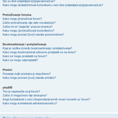
Što su liste prijatelja(ica)/gnjavatora(ica)?
Kako mogu dodati/izbrisati korisnika/cu na/s liste prijatelja(ica)/gnjavatora(ica)?
Pretraživanje foruma
Kako mogu pretraživati forum?
Zašto pretraživanje nije dalo rezultat(a)e?
Zašto mi se “pojavila” prazna stranica?
Kako mogu (pre)traži(va)ti korisnike/ce?
Kako mogu pronaći [sve] vlastite postove/teme?
Bookmarkiranje i pretplaćivanje
Koja je razlika između bookmarkiranja i pretplaćivanja?
Kako mogu bookmarkirati odnosno pretplatiti se na temu?
Kako se mogu pretplatiti na forum?
Kako se mogu odpretplatiti?
Privitci
Postanje kojih privitaka je dopušteno?
Kako mogu pronaći [sve] vlastite privitke?
phpBB
Tko je napisao/la ovaj forum?
Zašto X mogućnost nije dostupna?
Koga kontaktirati u vezi zlouporabe/pravnih stvari vezanih uz forum?
Kako mogu kontaktirati administratora/icu?