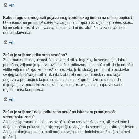
Vrh
Kako mogu onemogućiti pojavu mog korisničkog imena na online popisu?
U korisničkom profilu [
Profil/Postavke
] upalite opciju
Sakrijte moj online status
[čime ćete (p)ostati vidljiv/a samo sebi i administratoru/ici, a za ostale ćete
postati skriven/a].
Vrh
Zašto je vrijeme prikazano netočno?
Zanemarimo li mogućnost, što se vrlo rijetko događa, da server nije dobro
podešen, vrijeme je gotovo uvijek točno prikazano, no, može biti da je ono što
vidite vrijeme
druge vremenske zone
. Ako je to slučaj, promijenite postavke
svojeg korisničkog profila tako da izaberete onu vremensku zonu koja
odgovara području u kojem se nalazite, npr. Zagreb. Uzmite u obzir da
mijenjanje vremenske zone, kao i većinu postavki, može napraviti samo
registrirani/a korisnik/ca.
Vrh
Zašto je vrijeme i dalje prikazano netočno iako sam promijenio/la
vremensku zonu?
Ako ste siguran/na da ste postavio/la točnu
vremensku zonu
, ali je vrijeme i
dalje netočno prikazano, najvjerojatniji razlog je da server nije dobro podešen.
Ako je potonje u pitanju, molim(o), obavijestite administratora/icu [da ispravi
grešku].