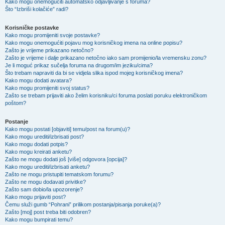
Kako mogu onemogućiti automatsko odjavljivanje s foruma?
Što “Izbriši kolačiće” radi?
Korisničke postavke
Kako mogu promijeniti svoje postavke?
Kako mogu onemogućiti pojavu mog korisničkog imena na online popisu?
Zašto je vrijeme prikazano netočno?
Zašto je vrijeme i dalje prikazano netočno iako sam promijenio/la vremensku zonu?
Je li moguć prikaz sučelja foruma na drugom/im jeziku/cima?
Što trebam napraviti da bi se vidjela slika ispod mojeg korisničkog imena?
Kako mogu dodati avatara?
Kako mogu promijeniti svoj status?
Zašto se trebam prijaviti ako želim korisniku/ci foruma poslati poruku elektroničkom
poštom?
Postanje
Kako mogu postati [objaviti] temu/post na forum(u)?
Kako mogu urediti/izbrisati post?
Kako mogu dodati potpis?
Kako mogu kreirati anketu?
Zašto ne mogu dodati još [više] odgovora [opcija]?
Kako mogu urediti/izbrisati anketu?
Zašto ne mogu pristupiti tematskom forumu?
Zašto ne mogu dodavati privitke?
Zašto sam dobio/la upozorenje?
Kako mogu prijaviti post?
Čemu služi gumb “Pohrani” prilikom postanja/pisanja poruke(a)?
Zašto [moj] post treba biti odobren?
Kako mogu bumpirati temu?