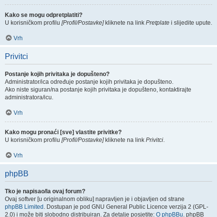
Kako se mogu odpretplatiti?
U korisničkom profilu
[Profil/Postavke]
kliknete na link
Pretplate
i slijedite upute.
Vrh
Privitci
Postanje kojih privitaka je dopušteno?
Administrator/ica određuje postanje kojih privitaka je dopušteno.
Ako niste siguran/na postanje kojih privitaka je dopušteno, kontaktirajte
administratora/icu.
Vrh
Kako mogu pronaći [sve] vlastite privitke?
U korisničkom profilu
[Profil/Postavke]
kliknete na link
Privitci
.
Vrh
phpBB
Tko je napisao/la ovaj forum?
Ovaj softver [u originalnom obliku] napravljen je i objavljen od strane
phpBB Limited
. Dostupan je pod GNU General Public Licence verzija 2 (GPL-
2.0) i može biti slobodno distribuiran. Za detalje posjetite:
O phpBBu
. phpBB