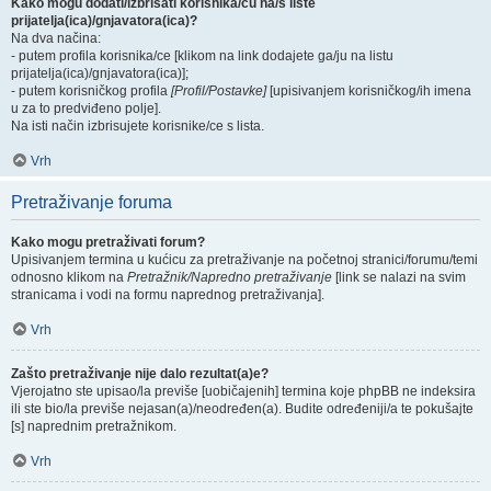
Kako mogu dodati/izbrisati korisnika/cu na/s liste
prijatelja(ica)/gnjavatora(ica)?
Na dva načina:
- putem profila korisnika/ce [klikom na link dodajete ga/ju na listu
prijatelja(ica)/gnjavatora(ica)];
- putem korisničkog profila
[Profil/Postavke]
[upisivanjem korisničkog/ih imena
u za to predviđeno polje].
Na isti način izbrisujete korisnike/ce s lista.
Vrh
Pretraživanje foruma
Kako mogu pretraživati forum?
Upisivanjem termina u kućicu za pretraživanje na početnoj stranici/forumu/temi
odnosno klikom na
Pretražnik/Napredno pretraživanje
[link se nalazi na svim
stranicama i vodi na formu naprednog pretraživanja].
Vrh
Zašto pretraživanje nije dalo rezultat(a)e?
Vjerojatno ste upisao/la previše [uobičajenih] termina koje phpBB ne indeksira
ili ste bio/la previše nejasan(a)/neodređen(a). Budite određeniji/a te pokušajte
[s] naprednim pretražnikom.
Vrh