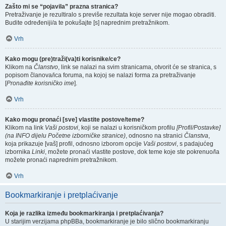
Zašto mi se “pojavila” prazna stranica?
Pretraživanje je rezultiralo s previše rezultata koje server nije mogao obraditi.
Budite određeniji/a te pokušajte [s] naprednim pretražnikom.
Vrh
Kako mogu (pre)traži(va)ti korisnike/ce?
Klikom na
Članstvo
, link se nalazi na svim stranicama, otvorit će se stranica, s
popisom članova/ica foruma, na kojoj se nalazi forma za pretraživanje
[
Pronađite korisničko ime
].
Vrh
Kako mogu pronaći [sve] vlastite postove/teme?
Klikom na link
Vaši postovi
, koji se nalazi u korisničkom profilu
[Profil/Postavke]
(na INFO dijelu Početne izborničke stranice)
, odnosno na stranici
Članstva
,
koja prikazuje [vaš] profil, odnosno izborom opcije
Vaši postovi
, s padajućeg
izbornika
Linki
, možete pronaći vlastite postove, dok teme koje ste pokrenuo/la
možete pronaći naprednim pretražnikom.
Vrh
Bookmarkiranje i pretplaćivanje
Koja je razlika između bookmarkiranja i pretplaćivanja?
U starijim verzijama phpBBa, bookmarkiranje je bilo slično bookmarkiranju