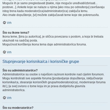
Moguće ih je samo pregledavati [dakle, nije moguće uređivati/izbrisati...
postove...]. Ankete koje se nalaze u njima [ako nisu po određenju] završavaju
istog trena kada moderator(ica)/administrator(ica) zaključa temu.
Ako imate dopuštenje, [vi] možete zaključavati teme koje ste pokrenuo/la.
Vrh
Što su ikone tema?
Ikona teme, [bira ju autor/ica], je sličica povezana s postom, a koja bi trebala
ukazivati na sadržaj posta.
Mogućnost korištenja ikona tema daje administrator/ica foruma.
Vrh
Stupnjevanje korisnika/ca i korisničke grupe
Što su administratori/ce?
Administratori/ce su osobe s najvišom razinom kontrole nad cijelim forumom.
Mogu kontrolirati sve aspekte foruma [postavljanje dopuštenja, isključivanje
korisnika/ca, stvaranje korisničkih grupa/moderatora(ica), moderiranje foruma
itd.], [a sve] ovisno o tome koja im je prava dodijelio/la glavni/a
administrator/ica.
Vrh
Što su moderatori/ce?