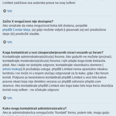
Limited zadržava sva autorska prava na ovaj softver.
Vrh
Zašto X mogućnost nije dostupna?
Ako smatrate da neka mogućnost treba biti dodana, posjetite
phpBB Centar Ideja
, (a) gdje možete vidjeti [i glasovati za] već predložene
ideje i(li) predložiti vlastite.
Vrh
Koga kontaktirati u vezi zlouporabe/pravnih stvari vezanih uz forum?
Kontaktirajte administratora(e)/icu(e) foruma. Ako ga/ju/ih ne možete (pro)naći,
kontaktirajte moderatora(e)/icu(e) foruma i njih pitajte koga biste trebao/la
pitati. Ako i dalje ne dobijete odgovor, kontaktirajte vlasnika/cu domene [
whois lookup
] ili pružatelja usluga. phpBB Limited nema apsolutno nikakvu
kontrolu i ne može ni u kojem slučaju odgovarati za to kako, gdje i tko forum
koristi. Potpuno je besmisleno kontaktirati phpBB Limited u vezi bilo kakve
pravne stvari koja nije direktno vezana uz phpBB odnosno phpbb.com
stranice. Ako kontaktirate phpBB Limited oko toga kako bilo koja treća stran(k)a
koristi ovaj softver - ne očekujte odgovor.
Vrh
Kako mogu kontaktirati administratora/icu?
Ako je administrator/ica omogućio/la “Kontakt” formu, putem iste, mogu ga/ju