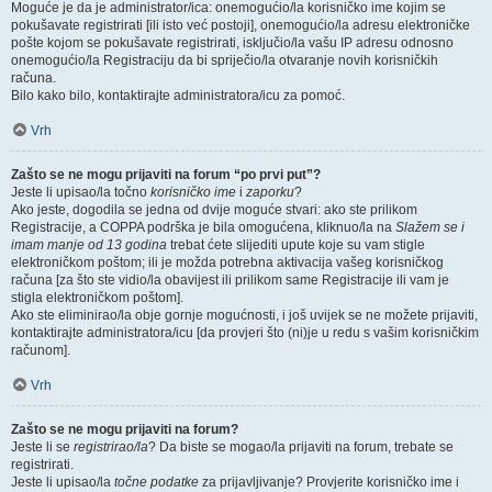
Moguće je da je administrator/ica: onemogućio/la korisničko ime kojim se
pokušavate registrirati [ili isto već postoji], onemogućio/la adresu elektroničke
pošte kojom se pokušavate registrirati, isključio/la vašu IP adresu odnosno
onemogućio/la Registraciju da bi spriječio/la otvaranje novih korisničkih
računa.
Bilo kako bilo, kontaktirajte administratora/icu za pomoć.
Vrh
Zašto se ne mogu prijaviti na forum “po prvi put”?
Jeste li upisao/la točno
korisničko ime
i
zaporku
?
Ako jeste, dogodila se jedna od dvije moguće stvari: ako ste prilikom
Registracije, a COPPA podrška je bila omogućena, kliknuo/la na
Slažem se i
imam manje od 13 godina
trebat ćete slijediti upute koje su vam stigle
elektroničkom poštom; ili je možda potrebna aktivacija vašeg korisničkog
računa [za što ste vidio/la obavijest ili prilikom same Registracije ili vam je
stigla elektroničkom poštom].
Ako ste eliminirao/la obje gornje mogućnosti, i još uvijek se ne možete prijaviti,
kontaktirajte administratora/icu [da provjeri što (ni)je u redu s vašim korisničkim
računom].
Vrh
Zašto se ne mogu prijaviti na forum?
Jeste li se
registrirao/la
? Da biste se mogao/la prijaviti na forum, trebate se
registrirati.
Jeste li upisao/la
točne podatke
za prijavljivanje? Provjerite korisničko ime i