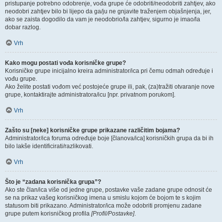
pristupanje potrebno odobrenje, vođa grupe će odobriti/neodobriti zahtjev, ako
neodobri zahtjev bilo bi lijepo da ga/ju ne gnjavite traženjem objašnjenja, jer,
ako se zaista dogodilo da vam je neodobrio/la zahtjev, sigurno je imao/la
dobar razlog.
Vrh
Kako mogu postati vođa korisničke grupe?
Korisničke grupe inicijalno kreira administrator/ica pri čemu odmah određuje i
vođu grupe.
Ako želite postati vođom već postojeće grupe ili, pak, (za)tražiti otvaranje nove
grupe, kontaktirajte administratora/icu [npr. privatnom porukom].
Vrh
Zašto su [neke] korisničke grupe prikazane različitim bojama?
Administrator/ica foruma određuje boje [članova/ica] korisničkih grupa da bi ih
bilo lakše identificirati/razlikovati.
Vrh
Što je “zadana korisnička grupa”?
Ako ste član/ica više od jedne grupe, postavke vaše zadane grupe odnosit će
se na prikaz vašeg korisničkog imena u smislu kojom će bojom te s kojim
statusom biti prikazano. Administrator/ica može odobriti promjenu zadane
grupe putem korisničkog profila
[Profil/Postavke]
.