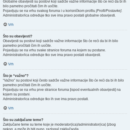
Globalne obavijesti su postovi koji sadrže važne informacije što će reći da bi ih
bilo pametno pročitati čim ih uočite.
Pojavljuju se na vrhu svakog foruma i u korisničkom profilu
[Profil/Postavke]
.
Administrator/ica određuje tko sve ima pravo postati globalne obavijesti.
Vrh
Što su obavijesti?
Obavijesti su postovi koji sadrže važne informacije što će reći da bi ih bilo
pametno pročitati čim ih uočite.
Pojavljuju se na vrhu svake stranice foruma na kojem su postane.
Administrator/ica određuje tko sve ima pravo postati obavijesti.
Vrh
Što je “važno”?
“Važno” su postovi koji često sadrže važne informacije što će reći da bi ih bilo
pametno pročitati čim ih uočite.
Pojavljuju se na vrhu prve stranice foruma [ispod eventualnih obavijesti] na
kojem su postani.
Administrator/ica određuje tko ih sve ima pravo postati.
Vrh
Što su zaključane teme?
Zaključane teme su teme koje je moderator(ica)/administrator(ica) [zbog
nekog, a može ih biti puno, razloga] zaključao/la.