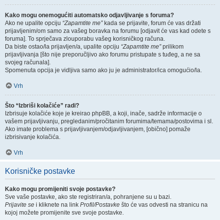
Kako mogu onemogućiti automatsko odjavljivanje s foruma?
Ako ne upalite opciju
“Zapamtite me”
kada se prijavite, forum će vas držati
prijavljenim/om samo za vašeg boravka na forumu [odjavit će vas kad odete s
foruma]. To sprječava zlouporabu vašeg korisničkog računa.
Da biste ostao/la prijavljen/a, upalite opciju
“Zapamtite me”
prilikom
prijavljivanja [što nije preporučljivo ako forumu pristupate s tuđeg, a ne sa
svojeg računala].
Spomenuta opcija je vidljiva samo ako ju je administrator/ica omogućio/la.
Vrh
Što “Izbriši kolačiće” radi?
Izbrisuje kolačiće koje je kreirao phpBB, a koji, inače, sadrže informacije o
vašem prijavljivanju, pregledanim/pročitanim forumima/temama/postovima i sl.
Ako imate problema s prijavljivanjem/odjavljivanjem, [obično] pomaže
izbrisivanje kolačića.
Vrh
Korisničke postavke
Kako mogu promijeniti svoje postavke?
Sve vaše postavke, ako ste registriran/a, pohranjene su u bazi.
Prijavite se
i kliknete na link
Profil/Postavke
što će vas odvesti na stranicu na
kojoj možete promijenite sve svoje postavke.