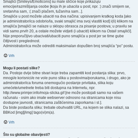
Smajlići [Smileys/Emoticons] su male sličice koje
prikazuju
emocije/razmišljanja osobe [koja ih je
ubacila
u post, npr. :) znači smijem se,
sretan/na sam, :( znači plačem, tužan/na sam...].
Smajliće u post možete
ubaciti
na dva načina: upisivanjem kratkog koda [ako
je administrator/ica odobrio/la, svaki smajlić ima svoj vlastiti kod] i(li) klikom na
smajlića [smajlići se nalaze u sklopu obrasca za pisanje postova; u pravilu se
vidi samo
prvih
20, a ostale možete vidjeti (i
ubaciti
) klikom na
Ostali smajlići
].
Nije preporučljivo ubacivati/ubaciti puno smajlića u post jer se time gube
čitljivost i preglednost.
Administrator/ica može odrediti maksimalan dopušten broj smajlića “po” postu.
Vrh
Mogu li postati slike?
Da. Postoje dvije bitne stvari koje treba zapamtiti kod postanja slika: prvo,
mnogi/e korisnici/e ne vole puno slika u postovima/porukama, i drugo, ako je
administrator/ica foruma onemogućio postanje privitaka, slika koju
umećete/umetnete treba biti dostupna na Internetu, npr.
http://www.primjer.info/moja-slicka.gif [ne može postojati samo na vašem
računalu - osim ako imate webserver odnosno na stranicama koje nisu
dostupne javnosti, stranicama zaštićenima zaporkama i sl.].
Da biste postao/la sliku: trebate obuhvatiti URL, na kojem se slika nalazi, sa
BBKod [img][/img] tago(vi)m(a).
Vrh
Što su globalne obavijesti?