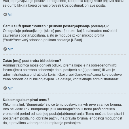
Ako je prijavljivanje postova omogućeno, kod posta kojeg želite prijaviti nalazi
se gumb klik na kojeg će vas provesti kroz postupak prijave posta.
Vrh
Čemu služi gumb “Pohrani” prilikom postanja/pisanja poruke(a)?
Omogućuje pohranjivanje [skice] posta/poruke, koji/a naknadno može biti
završen/a i postan/poslana, a što je moguće iz korisničkog profila
[Profil/Postavke]
odnosno prilikom postanja [
Učitaj
].
Vrh
Zašto [moj] post treba biti odobren?
Administrator/ica može donijeti odluku prema kojoj je na [određenom(im)]
forumu(ima) potrebno odobrenje da bi post(ovi) bio(li) postan(i) ili vas je
administrator/ica pridružio/la korisničkoj grupi članovima/icama koje postove
treba odobriti da bi bili objavljeni. Za detalje, kontaktirajte administratora/icu.
Vrh
Kako mogu bumpirati temu?
Klikom na link “Bumpirajte” što će temu postaviti na vrh prve stranice foruma.
Ako ne vidite link, bumpiranje je ili onemogućeno ili treba proći određen
vremenski period od zadnjeg posta(nja)/bumpiranja. Temu možete bumpirati i
postanjem posta, no, obratite pažnju na pravila foruma jer postoji mogućnost
da je pravilima zabranjeno bumpiranje postanjem.