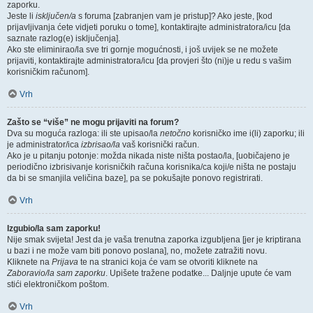
zaporku.
Jeste li
isključen/a
s foruma [zabranjen vam je pristup]? Ako jeste, [kod
prijavljivanja ćete vidjeti poruku o tome], kontaktirajte administratora/icu [da
saznate razlog(e) isključenja].
Ako ste eliminirao/la sve tri gornje mogućnosti, i još uvijek se ne možete
prijaviti, kontaktirajte administratora/icu [da provjeri što (ni)je u redu s vašim
korisničkim računom].
Vrh
Zašto se “više” ne mogu prijaviti na forum?
Dva su moguća razloga: ili ste upisao/la
netočno
korisničko ime i(li) zaporku; ili
je administrator/ica
izbrisao/la
vaš korisnički račun.
Ako je u pitanju potonje: možda nikada niste ništa postao/la, [uobičajeno je
periodično izbrisivanje korisničkih računa korisnika/ca koji/e ništa ne postaju
da bi se smanjila veličina baze], pa se pokušajte ponovo registrirati.
Vrh
Izgubio/la sam zaporku!
Nije smak svijeta! Jest da je vaša trenutna zaporka izgubljena [jer je kriptirana
u bazi i ne može vam biti ponovo poslana], no, možete zatražiti novu.
Kliknete na
Prijava
te na stranici koja će vam se otvoriti kliknete na
Zaboravio/la sam zaporku
. Upišete tražene podatke... Daljnje upute će vam
stići elektroničkom poštom.
Vrh