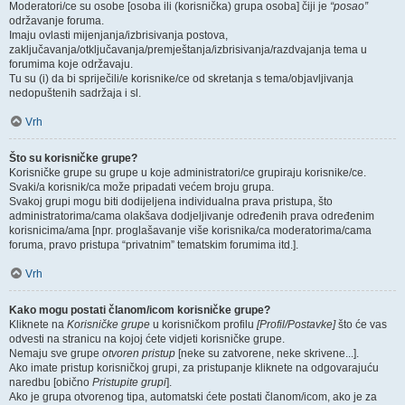
Moderatori/ce su osobe [osoba ili (korisnička) grupa osoba] čiji je
“posao”
održavanje foruma.
Imaju ovlasti mijenjanja/izbrisivanja postova,
zaključavanja/otključavanja/premještanja/izbrisivanja/razdvajanja tema u
forumima koje održavaju.
Tu su (i) da bi spriječili/e korisnike/ce od skretanja s tema/objavljivanja
nedopuštenih sadržaja i sl.
Vrh
Što su korisničke grupe?
Korisničke grupe su grupe u koje administratori/ce grupiraju korisnike/ce.
Svaki/a korisnik/ca može pripadati većem broju grupa.
Svakoj grupi mogu biti dodijeljena individualna prava pristupa, što
administratorima/cama olakšava dodjeljivanje određenih prava određenim
korisnicima/ama [npr. proglašavanje više korisnika/ca moderatorima/cama
foruma, pravo pristupa “privatnim” tematskim forumima itd.].
Vrh
Kako mogu postati članom/icom korisničke grupe?
Kliknete na
Korisničke grupe
u korisničkom profilu
[Profil/Postavke]
što će vas
odvesti na stranicu na kojoj ćete vidjeti korisničke grupe.
Nemaju sve grupe
otvoren pristup
[neke su zatvorene, neke skrivene...].
Ako imate pristup korisničkoj grupi, za pristupanje kliknete na odgovarajuću
naredbu [obično
Pristupite grupi
].
Ako je grupa otvorenog tipa, automatski ćete postati članom/icom, ako je za