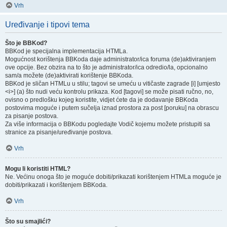
Vrh
Uređivanje i tipovi tema
Što je BBKod?
BBKod je specijalna implementacija HTMLa.
Mogućnost korištenja BBKoda daje administrator/ica foruma (de)aktiviranjem
ove opcije. Bez obzira na to što je administrator/ica odredio/la, opcionalno
sam/a možete (de)aktivirati korištenje BBKoda.
BBKod je sličan HTMLu u stilu; tagovi se umeću u vitičaste zagrade [i] [umjesto
<i>] (a) što nudi veću kontrolu prikaza. Kod [tagovi] se može pisati ručno, no,
ovisno o predlošku kojeg koristite, vidjet ćete da je dodavanje BBKoda
postovima moguće i putem sučelja iznad prostora za post [poruku] na obrascu
za pisanje postova.
Za više informacija o BBKodu pogledajte Vodič kojemu možete pristupiti sa
stranice za pisanje/uređivanje postova.
Vrh
Mogu li koristiti HTML?
Ne. Većinu onoga što je moguće dobiti/prikazati korištenjem HTMLa moguće je
dobiti/prikazati i korištenjem BBKoda.
Vrh
Što su smajlići?