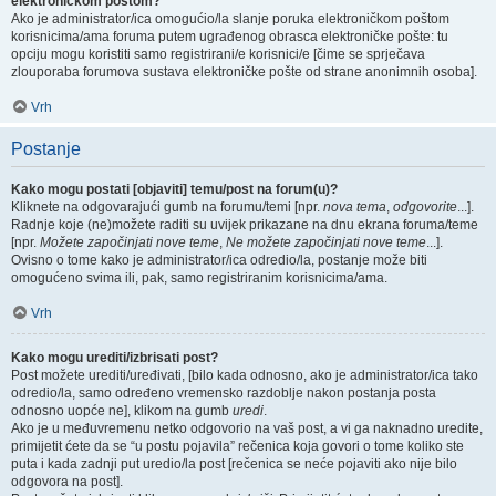
elektroničkom poštom?
Ako je administrator/ica omogućio/la slanje poruka elektroničkom poštom
korisnicima/ama foruma putem ugrađenog obrasca elektroničke pošte: tu
opciju mogu koristiti samo registrirani/e korisnici/e [čime se sprječava
zlouporaba forumova sustava elektroničke pošte od strane anonimnih osoba].
Vrh
Postanje
Kako mogu postati [objaviti] temu/post na forum(u)?
Kliknete na odgovarajući gumb na forumu/temi [npr.
nova tema
,
odgovorite
...].
Radnje koje (ne)možete raditi su uvijek prikazane na dnu ekrana foruma/teme
[npr.
Možete započinjati nove teme
,
Ne možete započinjati nove teme
...].
Ovisno o tome kako je administrator/ica odredio/la, postanje može biti
omogućeno svima ili, pak, samo registriranim korisnicima/ama.
Vrh
Kako mogu urediti/izbrisati post?
Post možete urediti/uređivati, [bilo kada odnosno, ako je administrator/ica tako
odredio/la, samo određeno vremensko razdoblje nakon postanja posta
odnosno uopće ne], klikom na gumb
uredi
.
Ako je u međuvremenu netko odgovorio na vaš post, a vi ga naknadno uredite,
primijetit ćete da se “u postu pojavila” rečenica koja govori o tome koliko ste
puta i kada zadnji put uredio/la post [rečenica se neće pojaviti ako nije bilo
odgovora na post].