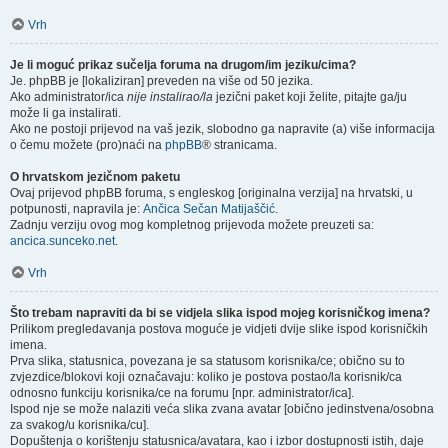
Vrh
Je li moguć prikaz sučelja foruma na drugom/im jeziku/cima?
Je. phpBB je [lokaliziran] preveden na više od 50 jezika.
Ako administrator/ica
nije instalirao/la
jezični paket koji želite, pitajte ga/ju
može li ga instalirati.
Ako ne postoji prijevod na vaš jezik, slobodno ga napravite (a) više informacija
o čemu možete (pro)naći na
phpBB
® stranicama.
O hrvatskom jezičnom paketu
Ovaj prijevod phpBB foruma, s engleskog [originalna verzija] na hrvatski, u
potpunosti, napravila je:
Ančica Sečan Matijaščić
.
Zadnju verziju ovog mog kompletnog prijevoda možete preuzeti sa:
ancica.sunceko.net
.
Vrh
Što trebam napraviti da bi se vidjela slika ispod mojeg korisničkog imena?
Prilikom pregledavanja postova moguće je vidjeti dvije slike ispod korisničkih
imena.
Prva slika, statusnica, povezana je sa statusom korisnika/ce; obično su to
zvjezdice/blokovi koji označavaju: koliko je postova postao/la korisnik/ca
odnosno funkciju korisnika/ce na forumu [npr. administrator/ica].
Ispod nje se može nalaziti veća slika zvana avatar [obično jedinstvena/osobna
za svakog/u korisnika/cu].
Dopuštenja o korištenju statusnica/avatara, kao i izbor dostupnosti istih, daje