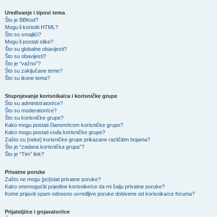
Uređivanje i tipovi tema
Što je BBKod?
Mogu li koristiti HTML?
Što su smajlići?
Mogu li postati slike?
Što su globalne obavijesti?
Što su obavijesti?
Što je “važno”?
Što su zaključane teme?
Što su ikone tema?
Stupnjevanje korisnika/ca i korisničke grupe
Što su administratori/ce?
Što su moderatori/ce?
Što su korisničke grupe?
Kako mogu postati članom/icom korisničke grupe?
Kako mogu postati vođa korisničke grupe?
Zašto su [neke] korisničke grupe prikazane različitim bojama?
Što je “zadana korisnička grupa”?
Što je “Tim” link?
Privatne poruke
Zašto ne mogu [po]slati privatne poruke?
Kako onemogućiti pojedine korisnike/ce da mi šalju privatne poruke?
Kome prijaviti spam odnosno uvredljive poruke dobivene od korisnika/ce foruma?
Prijatelji/ce i gnjavatori/ce