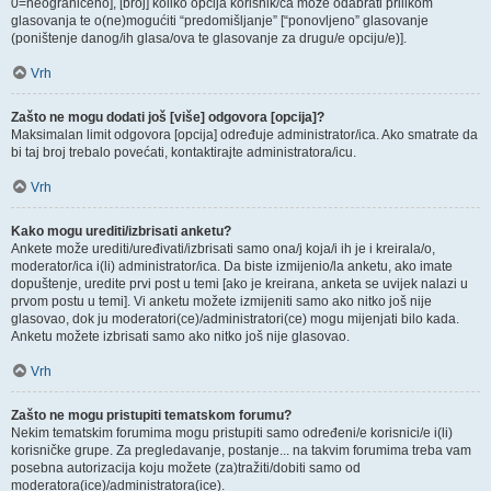
0=neograničeno], [broj] koliko opcija korisnik/ca može odabrati prilikom
glasovanja te o(ne)mogućiti “predomišljanje” [“ponovljeno” glasovanje
(poništenje danog/ih glasa/ova te glasovanje za drugu/e opciju/e)].
Vrh
Zašto ne mogu dodati još [više] odgovora [opcija]?
Maksimalan limit odgovora [opcija] određuje administrator/ica. Ako smatrate da
bi taj broj trebalo povećati, kontaktirajte administratora/icu.
Vrh
Kako mogu urediti/izbrisati anketu?
Ankete može urediti/uređivati/izbrisati samo ona/j koja/i ih je i kreirala/o,
moderator/ica i(li) administrator/ica. Da biste izmijenio/la anketu, ako imate
dopuštenje, uredite prvi post u temi [ako je kreirana, anketa se uvijek nalazi u
prvom postu u temi]. Vi anketu možete izmijeniti samo ako nitko još nije
glasovao, dok ju moderatori(ce)/administratori(ce) mogu mijenjati bilo kada.
Anketu možete izbrisati samo ako nitko još nije glasovao.
Vrh
Zašto ne mogu pristupiti tematskom forumu?
Nekim tematskim forumima mogu pristupiti samo određeni/e korisnici/e i(li)
korisničke grupe. Za pregledavanje, postanje... na takvim forumima treba vam
posebna autorizacija koju možete (za)tražiti/dobiti samo od
moderatora(ice)/administratora(ice).