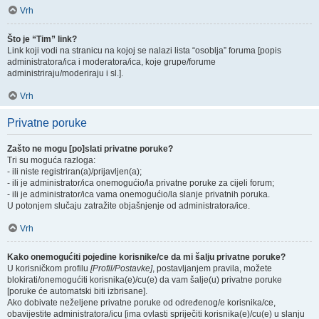
Vrh
Što je “Tim” link?
Link koji vodi na stranicu na kojoj se nalazi lista “osoblja” foruma [popis
administratora/ica i moderatora/ica, koje grupe/forume
administriraju/moderiraju i sl.].
Vrh
Privatne poruke
Zašto ne mogu [po]slati privatne poruke?
Tri su moguća razloga:
- ili niste registriran(a)/prijavljen(a);
- ili je administrator/ica onemogućio/la privatne poruke za cijeli forum;
- ili je administrator/ica vama onemogućio/la slanje privatnih poruka.
U potonjem slučaju zatražite objašnjenje od administratora/ice.
Vrh
Kako onemogućiti pojedine korisnike/ce da mi šalju privatne poruke?
U korisničkom profilu
[Profil/Postavke]
, postavljanjem pravila, možete
blokirati/onemogućiti korisnika(e)/cu(e) da vam šalje(u) privatne poruke
[poruke će automatski biti izbrisane].
Ako dobivate neželjene privatne poruke od određenog/e korisnika/ce,
obavijestite administratora/icu [ima ovlasti spriječiti korisnika(e)/cu(e) u slanju