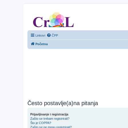
CroL Forum
Linkovi
ČPP
Početna
Često postavlje(a)na pitanja
Prijavljivanje i registracija
Zašto se trebam registrirati?
Što je COPPA?
Zašto se ne mogu registrirati?