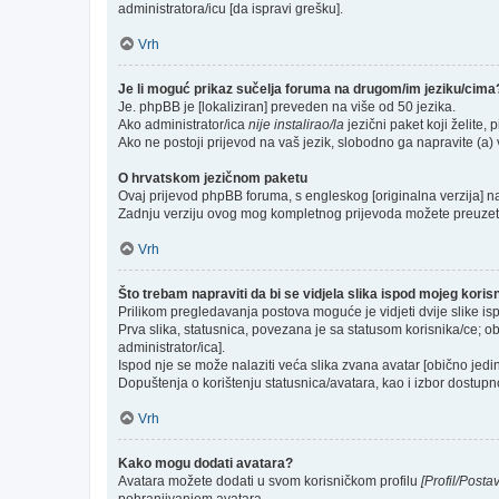
administratora/icu [da ispravi grešku].
Vrh
Je li moguć prikaz sučelja foruma na drugom/im jeziku/cima
Je. phpBB je [lokaliziran] preveden na više od 50 jezika.
Ako administrator/ica
nije instalirao/la
jezični paket koji želite, p
Ako ne postoji prijevod na vaš jezik, slobodno ga napravite (a
O hrvatskom jezičnom paketu
Ovaj prijevod phpBB foruma, s engleskog [originalna verzija] na 
Zadnju verziju ovog mog kompletnog prijevoda možete preuzet
Vrh
Što trebam napraviti da bi se vidjela slika ispod mojeg kori
Prilikom pregledavanja postova moguće je vidjeti dvije slike is
Prva slika, statusnica, povezana je sa statusom korisnika/ce; ob
administrator/ica].
Ispod nje se može nalaziti veća slika zvana avatar [obično jed
Dopuštenja o korištenju statusnica/avatara, kao i izbor dostupno
Vrh
Kako mogu dodati avatara?
Avatara možete dodati u svom korisničkom profilu
[Profil/Posta