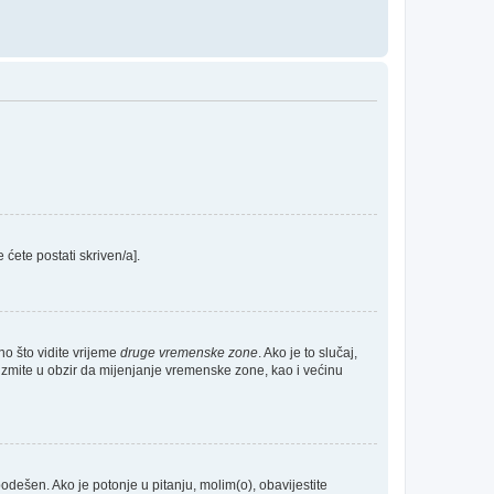
e ćete postati skriven/a].
no što vidite vrijeme
druge vremenske zone
. Ako je to slučaj,
Uzmite u obzir da mijenjanje vremenske zone, kao i većinu
 podešen. Ako je potonje u pitanju, molim(o), obavijestite