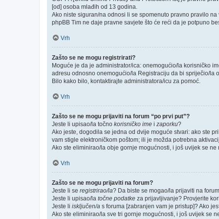
[od] osoba mlađih od 13 godina.
Ako niste siguran/na odnosi li se spomenuto pravno pravilo na v
phpBB Tim ne daje pravne savjete što će reći da je potpuno be
Vrh
Zašto se ne mogu registrirati?
Moguće je da je administrator/ica: onemogućio/la korisničko ime k
adresu odnosno onemogućio/la Registraciju da bi spriječio/la o
Bilo kako bilo, kontaktirajte administratora/icu za pomoć.
Vrh
Zašto se ne mogu prijaviti na forum “po prvi put”?
Jeste li upisao/la točno
korisničko ime
i
zaporku
?
Ako jeste, dogodila se jedna od dvije moguće stvari: ako ste p
vam stigle elektroničkom poštom; ili je možda potrebna aktivacija
Ako ste eliminirao/la obje gornje mogućnosti, i još uvijek se ne m
Vrh
Zašto se ne mogu prijaviti na forum?
Jeste li se
registrirao/la
? Da biste se mogao/la prijaviti na forum, 
Jeste li upisao/la
točne podatke
za prijavljivanje? Provjerite ko
Jeste li
isključen/a
s foruma [zabranjen vam je pristup]? Ako jeste
Ako ste eliminirao/la sve tri gornje mogućnosti, i još uvijek se n