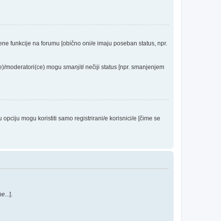
eđene funkcije na forumu [obično oni/e imaju poseban status, npr.
(ce)/moderatori(ce) mogu
smanjiti
nečiji status [npr. smanjenjem
ciju mogu koristiti samo registrirani/e korisnici/e [čime se
me
...].