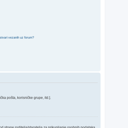
 stvari vezanih uz forum?
ka pošta, korisničke grupe, itd.].
 strane roditelja/staratelja za prikupljanje osobnih podataka