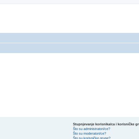
Stupnjevanje korisnika/ca i korisničke g
Što su administratori/ce?
Što su moderatori/ce?
Što su korisničke grupe?