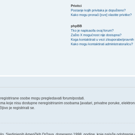
Privitci
Postanje kojih privitaka je dopušteno?
Kako mogu pronaći [sve] vlastite privitke?
phpBB
Tko je napisao/la ovaj forum?
Zašto X mogućnost nije dostupna?
Koga kontaktirati u vezi zlouporabe/pravnih
Kako mogu kontaktirati administratora/icu?
o registrirane osobe mogu pregledavati forum/postati.
ama koje nisu dostupne neregistriranim osobama [avatari, privatne poruke, elektronič
ivo je registrirati se.
ilo, Sjedinjenih Američkih Država, doneseno 1998. godine, koje nalaže odobrenje od