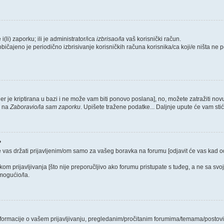
i(li) zaporku; ili je administrator/ica
izbrisao/la
vaš korisnički račun.
običajeno je periodično izbrisivanje korisničkih računa korisnika/ca koji/e ništa ne
jer je kriptirana u bazi i ne može vam biti ponovo poslana], no, možete zatražiti nov
e na
Zaboravio/la sam zaporku
. Upišete tražene podatke... Daljnje upute će vam sti
?
e vas držati prijavljenim/om samo za vašeg boravka na forumu [odjavit će vas kad 
ikom prijavljivanja [što nije preporučljivo ako forumu pristupate s tuđeg, a ne sa svo
mogućio/la.
 informacije o vašem prijavljivanju, pregledanim/pročitanim forumima/temama/postovi