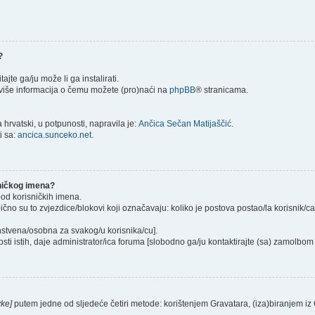
?
itajte ga/ju može li ga instalirati.
) više informacija o čemu možete (pro)naći na
phpBB
® stranicama.
hrvatski, u potpunosti, napravila je:
Ančica Sečan Matijaščić
.
i sa:
ancica.sunceko.net
.
sničkog imena?
pod korisničkih imena.
ično su to zvjezdice/blokovi koji označavaju: koliko je postova postao/la korisnik/c
instvena/osobna za svakog/u korisnika/cu].
sti istih, daje administrator/ica foruma [slobodno ga/ju kontaktirajte (sa) zamolbom 
vke]
putem jedne od sljedeće četiri metode: korištenjem Gravatara, (iza)biranjem iz