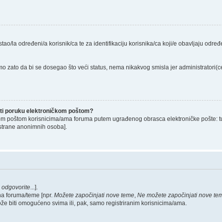
stao/la određeni/a korisnik/ca te za identifikaciju korisnika/ca koji/e obavljaju odr
o zato da bi se dosegao što veći status, nema nikakvog smisla jer administratori
lati poruku elektroničkom poštom?
om poštom korisnicima/ama foruma putem ugrađenog obrasca elektroničke pošte: tu op
strane anonimnih osoba].
,
odgovorite
...].
na foruma/teme [npr.
Možete započinjati nove teme
,
Ne možete započinjati nove te
ože biti omogućeno svima ili, pak, samo registriranim korisnicima/ama.