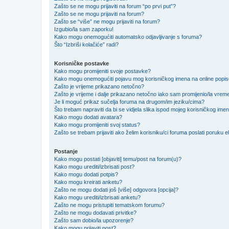
Zašto se ne mogu prijaviti na forum “po prvi put”?
Zašto se ne mogu prijaviti na forum?
Zašto se “više” ne mogu prijaviti na forum?
Izgubio/la sam zaporku!
Kako mogu onemogućiti automatsko odjavljivanje s foruma?
Što “Izbriši kolačiće” radi?
Korisničke postavke
Kako mogu promijeniti svoje postavke?
Kako mogu onemogućiti pojavu mog korisničkog imena na online popi
Zašto je vrijeme prikazano netočno?
Zašto je vrijeme i dalje prikazano netočno iako sam promijenio/la vre
Je li moguć prikaz sučelja foruma na drugom/im jeziku/cima?
Što trebam napraviti da bi se vidjela slika ispod mojeg korisničkog ime
Kako mogu dodati avatara?
Kako mogu promijeniti svoj status?
Zašto se trebam prijaviti ako želim korisniku/ci foruma poslati poruku
Postanje
Kako mogu postati [objaviti] temu/post na forum(u)?
Kako mogu urediti/izbrisati post?
Kako mogu dodati potpis?
Kako mogu kreirati anketu?
Zašto ne mogu dodati još [više] odgovora [opcija]?
Kako mogu urediti/izbrisati anketu?
Zašto ne mogu pristupiti tematskom forumu?
Zašto ne mogu dodavati privitke?
Zašto sam dobio/la upozorenje?
Kako mogu prijaviti post?