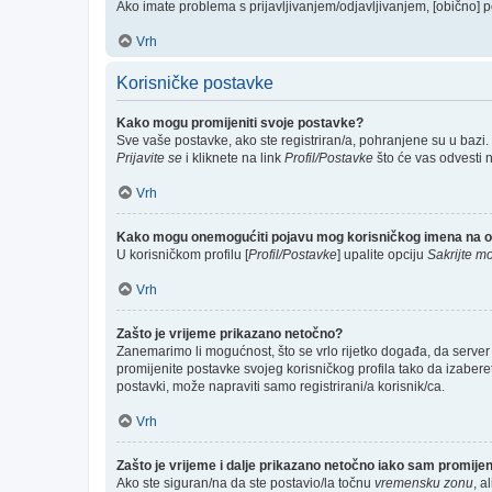
Ako imate problema s prijavljivanjem/odjavljivanjem, [obično] p
Vrh
Korisničke postavke
Kako mogu promijeniti svoje postavke?
Sve vaše postavke, ako ste registriran/a, pohranjene su u bazi.
Prijavite se
i kliknete na link
Profil/Postavke
što će vas odvesti 
Vrh
Kako mogu onemogućiti pojavu mog korisničkog imena na o
U korisničkom profilu [
Profil/Postavke
] upalite opciju
Sakrijte mo
Vrh
Zašto je vrijeme prikazano netočno?
Zanemarimo li mogućnost, što se vrlo rijetko događa, da server 
promijenite postavke svojeg korisničkog profila tako da izabe
postavki, može napraviti samo registrirani/a korisnik/ca.
Vrh
Zašto je vrijeme i dalje prikazano netočno iako sam promij
Ako ste siguran/na da ste postavio/la točnu
vremensku zonu
, a