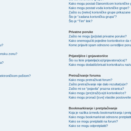
Kako mogu postati članom/icom korisničke
Kako mogu postati vođa korisničke grupe?
Zašto su [neke] korisničke grupe prikazane 
Što je “zadana korisnička grupa”?
Što je “Tim” link?
Privatne poruke
Zašto ne mogu [po]slati privatne poruke?
Kako onemogućiti pojedine korisnike/ce da m
su?
Kome prijaviti spam odnosno uvredljive por
mensku zonu?
Prijatelji/ce i gnjavatori/ce
Što su liste prijatelja(ica)/gnjavatora(ica)?
na?
Kako mogu dodati/izbrisati korisnika/cu na/s l
Pretraživanje foruma
 elektroničkom poštom?
Kako mogu pretraživati forum?
Zašto pretraživanje nije dalo rezultat(a)e?
Zašto mi se “pojavila” prazna stranica?
Kako mogu (pre)traži(va)ti korisnike/ce?
Kako mogu pronaći [sve] vlastite postove/
Bookmarkiranje i pretplaćivanje
Koja je razlika između bookmarkiranja i pret
Kako mogu bookmarkirati odnosno pretplatit
Kako se mogu pretplatiti na forum?
Kako se mogu odpretplatiti?