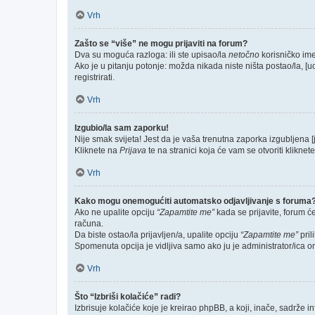
Vrh
Zašto se “više” ne mogu prijaviti na forum?
Dva su moguća razloga: ili ste upisao/la
netočno
korisničko ime 
Ako je u pitanju potonje: možda nikada niste ništa postao/la, [u
registrirati.
Vrh
Izgubio/la sam zaporku!
Nije smak svijeta! Jest da je vaša trenutna zaporka izgubljena [
Kliknete na
Prijava
te na stranici koja će vam se otvoriti kliknet
Vrh
Kako mogu onemogućiti automatsko odjavljivanje s foruma
Ako ne upalite opciju
“Zapamtite me”
kada se prijavite, forum ć
računa.
Da biste ostao/la prijavljen/a, upalite opciju
“Zapamtite me”
pril
Spomenuta opcija je vidljiva samo ako ju je administrator/ica o
Vrh
Što “Izbriši kolačiće” radi?
Izbrisuje kolačiće koje je kreirao phpBB, a koji, inače, sadrže