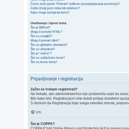
Čemu služi gumb “Pohrani” prilikom postanja/pisanja poruke(a)?
Zašto [moj] post treba biti odobren?
Kako mogu bumpirati temu?
Uređivanje i tipovi tema
Što je BBKod?
Mogu li koristiti HTML?
Što su smajlići?
Mogu li postati slike?
Što su globalne obavijesti?
Što su obavijesti?
Što je “važno”?
Što su zaključane teme?
Što su ikone tema?
Prijavljivanje i registracija
Zašto se trebam registrirati?
Ne trebate, ako administrator/ica nije postavio/la uvjet da sam
Bilo kako bilo, Registracijom ćete dobiti pristup dodatnim opcij
S obzirom da Registracija traje svega nekoliko minuta, preporučlj
Vrh
Što je COPPA?
COPPA [Child Online Privacy and Protection Act] je pravno prav