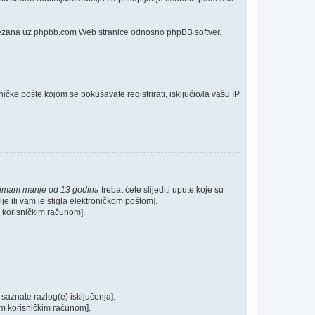
o vezana uz phpbb.com Web stranice odnosno phpBB softver.
ičke pošte kojom se pokušavate registrirati, isključio/la vašu IP
 imam manje od 13 godina
trebat ćete slijediti upute koje su
je ili vam je stigla elektroničkom poštom].
im korisničkim računom].
 saznate razlog(e) isključenja].
ašim korisničkim računom].