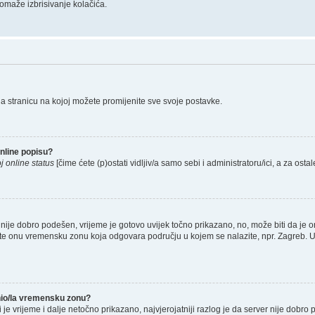
omaže izbrisivanje kolačića.
na stranicu na kojoj možete promijenite sve svoje postavke.
nline popisu?
j online status
[čime ćete (p)ostati vidljiv/a samo sebi i administratoru/ici, a za ostal
nije dobro podešen, vrijeme je gotovo uvijek točno prikazano, no, može biti da je o
rete onu vremensku zonu koja odgovara području u kojem se nalazite, npr. Zagreb. 
enio/la vremensku zonu?
li je vrijeme i dalje netočno prikazano, najvjerojatniji razlog je da server nije dobro