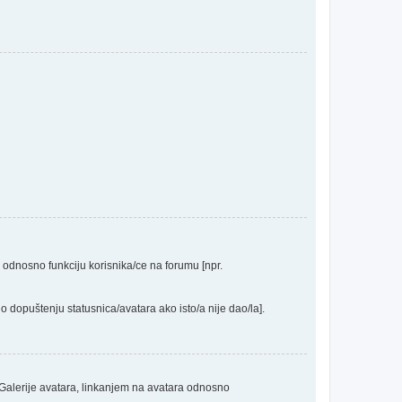
a odnosno funkciju korisnika/ce na forumu [npr.
o dopuštenju statusnica/avatara ako isto/a nije dao/la].
 Galerije avatara, linkanjem na avatara odnosno