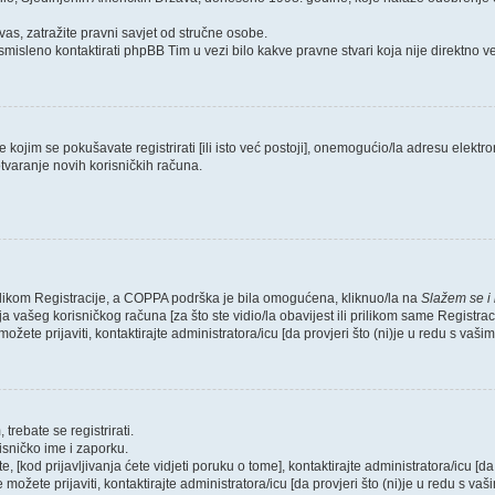
as, zatražite pravni savjet od stručne osobe.
smisleno kontaktirati phpBB Tim u vezi bilo kakve pravne stvari koja nije direktn
ojim se pokušavate registrirati [ili isto već postoji], onemogućio/la adresu elektron
tvaranje novih korisničkih računa.
rilikom Registracije, a COPPA podrška je bila omogućena, kliknuo/la na
Slažem se i
 vašeg korisničkog računa [za što ste vidio/la obavijest ili prilikom same Registraci
ožete prijaviti, kontaktirajte administratora/icu [da provjeri što (ni)je u redu s vaš
trebate se registrirati.
risničko ime i zaporku.
, [kod prijavljivanja ćete vidjeti poruku o tome], kontaktirajte administratora/icu [da
e možete prijaviti, kontaktirajte administratora/icu [da provjeri što (ni)je u redu s v