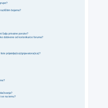
 grupe?
različitim bojama?
i šalju privatne poruke?
uke dobivene od korisnika/ce foruma?
iste prijatelja(ica)/gnjavatora(ica)?
teme?
plaćivanja?
i se na temu?