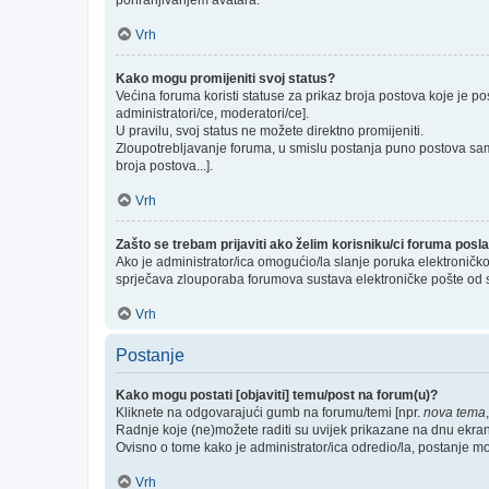
pohranjivanjem avatara.
Vrh
Kako mogu promijeniti svoj status?
Većina foruma koristi statuse za prikaz broja postova koje je po
administratori/ce, moderatori/ce].
U pravilu, svoj status ne možete direktno promijeniti.
Zloupotrebljavanje foruma, u smislu postanja puno postova sam
broja postova...].
Vrh
Zašto se trebam prijaviti ako želim korisniku/ci foruma pos
Ako je administrator/ica omogućio/la slanje poruka elektroničk
sprječava zlouporaba forumova sustava elektroničke pošte od 
Vrh
Postanje
Kako mogu postati [objaviti] temu/post na forum(u)?
Kliknete na odgovarajući gumb na forumu/temi [npr.
nova tema
Radnje koje (ne)možete raditi su uvijek prikazane na dnu ekra
Ovisno o tome kako je administrator/ica odredio/la, postanje m
Vrh