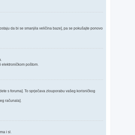
 postaju da bi se smanjila veličina baze], pa se pokušajte ponovo
u.
ći elektroničkom poštom.
odete s foruma]. To sprječava zlouporabu vašeg korisničkog
jeg računala].
ma i sl.