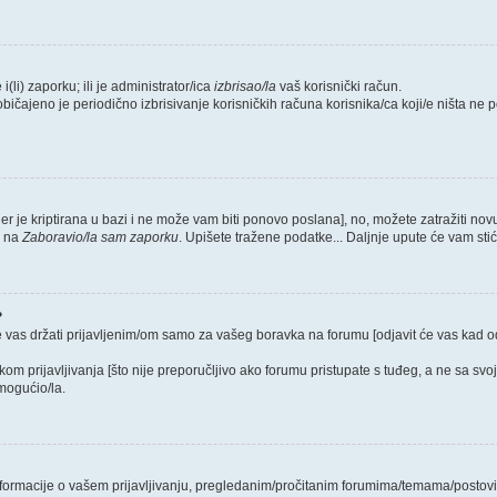
i(li) zaporku; ili je administrator/ica
izbrisao/la
vaš korisnički račun.
običajeno je periodično izbrisivanje korisničkih računa korisnika/ca koji/e ništa ne
jer je kriptirana u bazi i ne može vam biti ponovo poslana], no, možete zatražiti nov
e na
Zaboravio/la sam zaporku
. Upišete tražene podatke... Daljnje upute će vam sti
?
e vas držati prijavljenim/om samo za vašeg boravka na forumu [odjavit će vas kad 
ikom prijavljivanja [što nije preporučljivo ako forumu pristupate s tuđeg, a ne sa svo
mogućio/la.
 informacije o vašem prijavljivanju, pregledanim/pročitanim forumima/temama/postovi