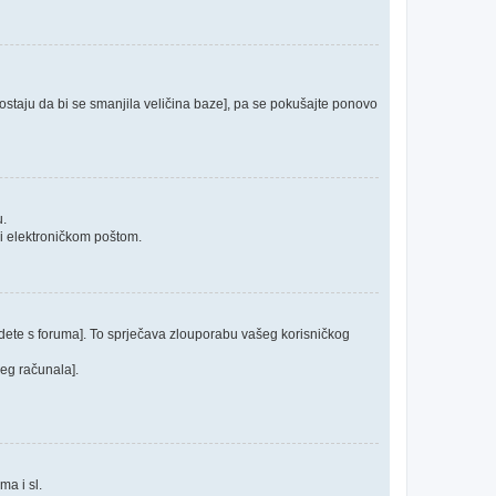
 postaju da bi se smanjila veličina baze], pa se pokušajte ponovo
u.
ći elektroničkom poštom.
odete s foruma]. To sprječava zlouporabu vašeg korisničkog
jeg računala].
ma i sl.