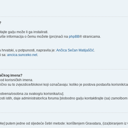
?
itajte ga/ju može li ga instalirati.
) više informacija o čemu možete (pro)naći na
phpBB
® stranicama.
hrvatski, u potpunosti, napravila je:
Ančica Sečan Matijaščić
.
i sa:
ancica.sunceko.net
.
sničkog imena?
pod korisničkih imena.
ično su to zvjezdice/blokovi koji označavaju: koliko je postova postao/la korisnik/c
instvena/osobna za svakog/u korisnika/cu].
sti istih, daje administrator/ica foruma [slobodno ga/ju kontaktirajte (sa) zamolbom 
vke]
putem jedne od sljedeće četiri metode: korištenjem Gravatara, (iza)biranjem iz