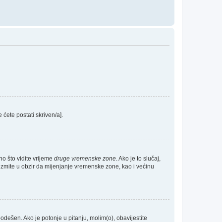
e ćete postati skriven/a].
no što vidite vrijeme
druge vremenske zone
. Ako je to slučaj,
Uzmite u obzir da mijenjanje vremenske zone, kao i većinu
 podešen. Ako je potonje u pitanju, molim(o), obavijestite