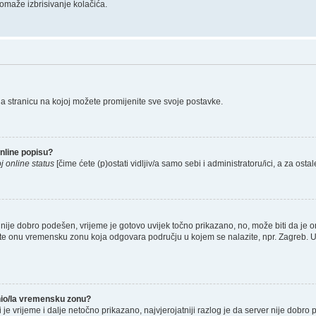
omaže izbrisivanje kolačića.
na stranicu na kojoj možete promijenite sve svoje postavke.
nline popisu?
j online status
[čime ćete (p)ostati vidljiv/a samo sebi i administratoru/ici, a za ostal
nije dobro podešen, vrijeme je gotovo uvijek točno prikazano, no, može biti da je o
rete onu vremensku zonu koja odgovara području u kojem se nalazite, npr. Zagreb. 
enio/la vremensku zonu?
li je vrijeme i dalje netočno prikazano, najvjerojatniji razlog je da server nije dobro