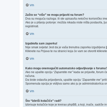
Vrh
Zašto se “više” ne mogu prijaviti na forum?
Dva su moguća razloga: ili ste upisao/la
netočno
korisničko ime 
Ako je u pitanju potonje: možda nikada niste ništa postao/la, [u
registrirati.
Vrh
Izgubio/la sam zaporku!
Nije smak svijeta! Jest da je vaša trenutna zaporka izgubljena [
Kliknete na
Prijava
te na stranici koja će vam se otvoriti kliknet
Vrh
Kako mogu onemogućiti automatsko odjavljivanje s foruma
Ako ne upalite opciju
“Zapamtite me”
kada se prijavite, forum ć
računa.
Da biste ostao/la prijavljen/a, upalite opciju
“Zapamtite me”
pril
Spomenuta opcija je vidljiva samo ako ju je administrator/ica o
Vrh
Što “Izbriši kolačiće” radi?
Izbrisuje kolačiće koje je kreirao phpBB, a koji, inače, sadrže