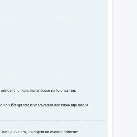
a odnosno funkciju korisnika/ce na forumu [npr.
o dopuštenju statusnica/avatara ako isto/a nije dao/la].
 Galerije avatara, linkanjem na avatara odnosno