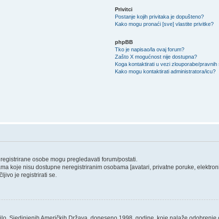
Privitci
Postanje kojih privitaka je dopušteno?
Kako mogu pronaći [sve] vlastite privitke?
phpBB
Tko je napisao/la ovaj forum?
Zašto X mogućnost nije dostupna?
Koga kontaktirati u vezi zlouporabe/pravnih
Kako mogu kontaktirati administratora/icu?
o registrirane osobe mogu pregledavati forum/postati.
ama koje nisu dostupne neregistriranim osobama [avatari, privatne poruke, elektronič
ivo je registrirati se.
ilo, Sjedinjenih Američkih Država, doneseno 1998. godine, koje nalaže odobrenje od