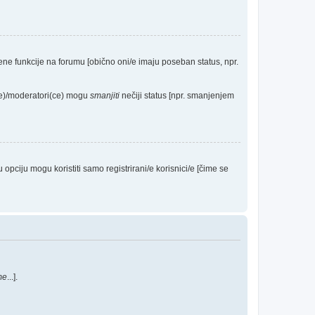
eđene funkcije na forumu [obično oni/e imaju poseban status, npr.
(ce)/moderatori(ce) mogu
smanjiti
nečiji status [npr. smanjenjem
ciju mogu koristiti samo registrirani/e korisnici/e [čime se
me
...].