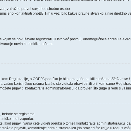
as, zatražite pravni savjet od stručne osobe.
smisleno kontaktirati phpBB Tim u vezi bilo kakve pravne stvari koja nije direktn
ojim se pokušavate registrirati [ili isto već postoji], onemogućio/la adresu elektron
tvaranje novih korisničkih računa.
rilikom Registracije, a COPPA podrška je bila omogućena, kliknuo/la na
Slažem se i
 vašeg korisničkog računa [za što ste vidio/la obavijest ili prilikom same Registraci
ožete prijaviti, kontaktirajte administratora/icu [da provjeri što (ni)je u redu s vaš
trebate se registrirati.
risničko ime i zaporku.
, [kod prijavljivanja ćete vidjeti poruku o tome], kontaktirajte administratora/icu [da
e možete prijaviti, kontaktirajte administratora/icu [da provjeri što (ni)je u redu s v