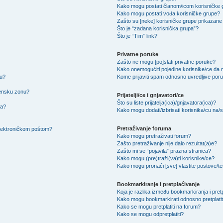
Kako mogu postati članom/icom korisničke
Kako mogu postati vođa korisničke grupe?
Zašto su [neke] korisničke grupe prikazane 
Što je “zadana korisnička grupa”?
Što je “Tim” link?
Privatne poruke
Zašto ne mogu [po]slati privatne poruke?
Kako onemogućiti pojedine korisnike/ce da m
su?
Kome prijaviti spam odnosno uvredljive por
mensku zonu?
Prijatelji/ce i gnjavatori/ce
Što su liste prijatelja(ica)/gnjavatora(ica)?
na?
Kako mogu dodati/izbrisati korisnika/cu na/s l
Pretraživanje foruma
 elektroničkom poštom?
Kako mogu pretraživati forum?
Zašto pretraživanje nije dalo rezultat(a)e?
Zašto mi se “pojavila” prazna stranica?
Kako mogu (pre)traži(va)ti korisnike/ce?
Kako mogu pronaći [sve] vlastite postove/
Bookmarkiranje i pretplaćivanje
Koja je razlika između bookmarkiranja i pret
Kako mogu bookmarkirati odnosno pretplatit
Kako se mogu pretplatiti na forum?
Kako se mogu odpretplatiti?