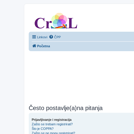
CroL Forum
Linkovi
ČPP
Početna
Često postavlje(a)na pitanja
Prijavljivanje i registracija
Zašto se trebam registrirati?
Što je COPPA?
Zašto se ne mogu registrirati?