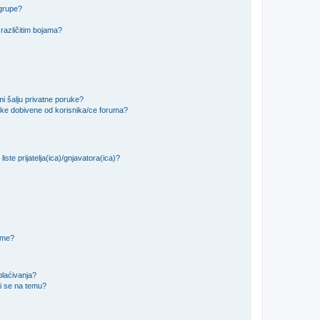
 grupe?
različitim bojama?
i šalju privatne poruke?
uke dobivene od korisnika/ce foruma?
iste prijatelja(ica)/gnjavatora(ica)?
teme?
plaćivanja?
i se na temu?