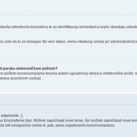
stao/la određeni/a korisnik/ca te za identifikaciju korisnika/ca koji/e obavljaju odr
o zato da bi se dosegao što veći status, nema nikakvog smisla jer administratori
lati poruku elektroničkom poštom?
om poštom korisnicima/ama foruma putem ugrađenog obrasca elektroničke pošte: tu op
strane anonimnih osoba].
,
odgovorite
...].
na foruma/teme [npr.
Možete započinjati nove teme
,
Ne možete započinjati nove te
ože biti omogućeno svima ili, pak, samo registriranim korisnicima/ama.