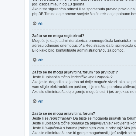
[od] osoba mlađih od 13 godina.
Ako niste siguran/na odnosi li se spomenuto pravno pravilo na v
phpBB Tim ne daje pravne savjete što će reći da je potpuno be
Vrh
Zašto se ne mogu registrirati?
Moguće je da je administrator/ica: onemogućio/la korisničko ime k
adresu odnosno onemogućio/la Registraciju da bi spriječio/la o
Bilo kako bilo, kontaktirajte administratora/icu za pomoć.
Vrh
Zašto se ne mogu prijaviti na forum “po prvi put”?
Jeste li upisao/la točno
korisničko ime
i
zaporku
?
Ako jeste, dogodila se jedna od dvije moguće stvari: ako ste p
vam stigle elektroničkom poštom; ili je možda potrebna aktivacija
Ako ste eliminirao/la obje gornje mogućnosti, i još uvijek se ne m
Vrh
Zašto se ne mogu prijaviti na forum?
Jeste li se
registrirao/la
? Da biste se mogao/la prijaviti na forum, 
Jeste li upisao/la
točne podatke
za prijavljivanje? Provjerite ko
Jeste li
isključen/a
s foruma [zabranjen vam je pristup]? Ako jeste
Ako ste eliminirao/la sve tri gornje mogućnosti, i još uvijek se n