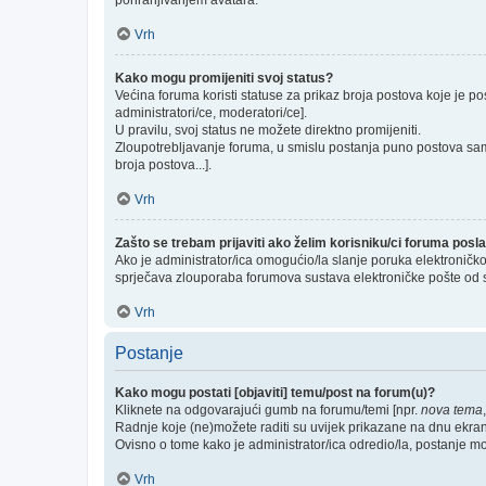
pohranjivanjem avatara.
Vrh
Kako mogu promijeniti svoj status?
Većina foruma koristi statuse za prikaz broja postova koje je po
administratori/ce, moderatori/ce].
U pravilu, svoj status ne možete direktno promijeniti.
Zloupotrebljavanje foruma, u smislu postanja puno postova sam
broja postova...].
Vrh
Zašto se trebam prijaviti ako želim korisniku/ci foruma pos
Ako je administrator/ica omogućio/la slanje poruka elektroničk
sprječava zlouporaba forumova sustava elektroničke pošte od 
Vrh
Postanje
Kako mogu postati [objaviti] temu/post na forum(u)?
Kliknete na odgovarajući gumb na forumu/temi [npr.
nova tema
Radnje koje (ne)možete raditi su uvijek prikazane na dnu ekra
Ovisno o tome kako je administrator/ica odredio/la, postanje m
Vrh