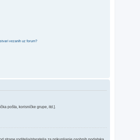
 stvari vezanih uz forum?
ka pošta, korisničke grupe, itd.].
 strane roditelja/staratelja za prikupljanje osobnih podataka