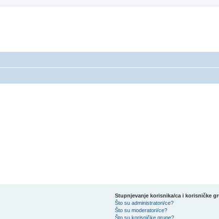
Stupnjevanje korisnika/ca i korisničke g
Što su administratori/ce?
Što su moderatori/ce?
Što su korisničke grupe?