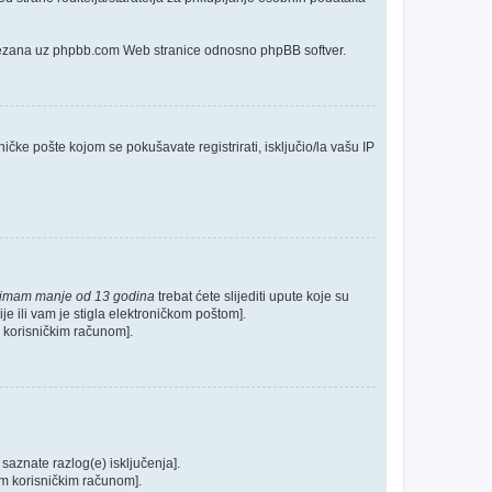
o vezana uz phpbb.com Web stranice odnosno phpBB softver.
ičke pošte kojom se pokušavate registrirati, isključio/la vašu IP
 imam manje od 13 godina
trebat ćete slijediti upute koje su
je ili vam je stigla elektroničkom poštom].
im korisničkim računom].
 saznate razlog(e) isključenja].
ašim korisničkim računom].