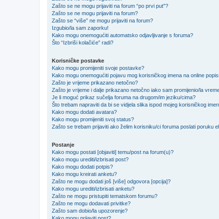
Zašto se ne mogu prijaviti na forum “po prvi put”?
Zašto se ne mogu prijaviti na forum?
Zašto se “više” ne mogu prijaviti na forum?
Izgubio/la sam zaporku!
Kako mogu onemogućiti automatsko odjavljivanje s foruma?
Što “Izbriši kolačiće” radi?
Korisničke postavke
Kako mogu promijeniti svoje postavke?
Kako mogu onemogućiti pojavu mog korisničkog imena na online popi
Zašto je vrijeme prikazano netočno?
Zašto je vrijeme i dalje prikazano netočno iako sam promijenio/la vre
Je li moguć prikaz sučelja foruma na drugom/im jeziku/cima?
Što trebam napraviti da bi se vidjela slika ispod mojeg korisničkog ime
Kako mogu dodati avatara?
Kako mogu promijeniti svoj status?
Zašto se trebam prijaviti ako želim korisniku/ci foruma poslati poruku
Postanje
Kako mogu postati [objaviti] temu/post na forum(u)?
Kako mogu urediti/izbrisati post?
Kako mogu dodati potpis?
Kako mogu kreirati anketu?
Zašto ne mogu dodati još [više] odgovora [opcija]?
Kako mogu urediti/izbrisati anketu?
Zašto ne mogu pristupiti tematskom forumu?
Zašto ne mogu dodavati privitke?
Zašto sam dobio/la upozorenje?
Kako mogu prijaviti post?