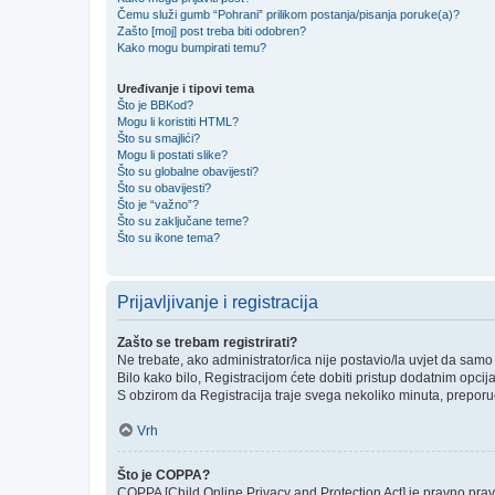
Čemu služi gumb “Pohrani” prilikom postanja/pisanja poruke(a)?
Zašto [moj] post treba biti odobren?
Kako mogu bumpirati temu?
Uređivanje i tipovi tema
Što je BBKod?
Mogu li koristiti HTML?
Što su smajlići?
Mogu li postati slike?
Što su globalne obavijesti?
Što su obavijesti?
Što je “važno”?
Što su zaključane teme?
Što su ikone tema?
Prijavljivanje i registracija
Zašto se trebam registrirati?
Ne trebate, ako administrator/ica nije postavio/la uvjet da sam
Bilo kako bilo, Registracijom ćete dobiti pristup dodatnim opcij
S obzirom da Registracija traje svega nekoliko minuta, preporučlj
Vrh
Što je COPPA?
COPPA [Child Online Privacy and Protection Act] je pravno prav