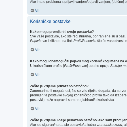
Ako imate problema s prijavljivanjem/odjavljivanjem, [obično] p
Vrh
Korisničke postavke
Kako mogu promijeniti svoje postavke?
Sve vaše postavke, ako ste registriran/a, pohranjene su u bazi.
Prijavite se
i kliknete na link
Profil/Postavke
što će vas odvesti 
Vrh
Kako mogu onemogućiti pojavu mog korisničkog imena na o
U korisničkom profilu [
Profil/Postavke
] upalite opciju
Sakrijte mo
Vrh
Zašto je vrijeme prikazano netočno?
Zanemarimo li mogućnost, što se vrlo rijetko događa, da server 
promijenite postavke svojeg korisničkog profila tako da izabe
postavki, može napraviti samo registrirani/a korisnik/ca.
Vrh
Zašto je vrijeme i dalje prikazano netočno iako sam promij
Ako ste siguran/na da ste postavio/la točnu
vremensku zonu
, a