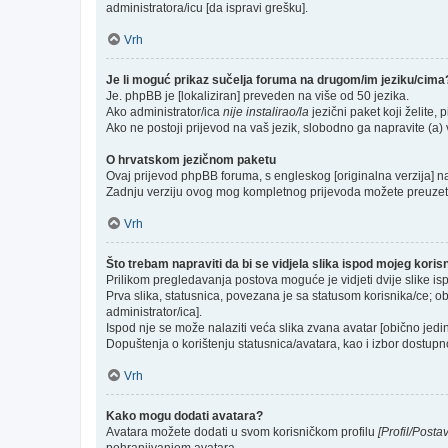
administratora/icu [da ispravi grešku].
Vrh
Je li moguć prikaz sučelja foruma na drugom/im jeziku/cima
Je. phpBB je [lokaliziran] preveden na više od 50 jezika.
Ako administrator/ica
nije instalirao/la
jezični paket koji želite, p
Ako ne postoji prijevod na vaš jezik, slobodno ga napravite (a
O hrvatskom jezičnom paketu
Ovaj prijevod phpBB foruma, s engleskog [originalna verzija] na 
Zadnju verziju ovog mog kompletnog prijevoda možete preuzet
Vrh
Što trebam napraviti da bi se vidjela slika ispod mojeg kori
Prilikom pregledavanja postova moguće je vidjeti dvije slike is
Prva slika, statusnica, povezana je sa statusom korisnika/ce; ob
administrator/ica].
Ispod nje se može nalaziti veća slika zvana avatar [obično jed
Dopuštenja o korištenju statusnica/avatara, kao i izbor dostupno
Vrh
Kako mogu dodati avatara?
Avatara možete dodati u svom korisničkom profilu
[Profil/Posta