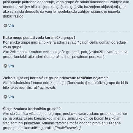
pristupanje potrebno odobrenje, vođa grupe će odobriti/neodobriti zahtjev, ako
neodobri zahtjev bilo bi lijepo da ga/ju ne gnjavite traženjem objašnjenja, jer,
ako se zaista dogodilo da vam je neodobrio/la zahtjev, sigurno je imao/la
dobar razlog.
Vrh
Kako mogu postati vođa korisničke grupe?
Korisničke grupe inicijalno kreira administrator/ica pri čemu odmah određuje i
vođu grupe.
Ako želite postati vođom već postojeće grupe ili, pak, (za)tražiti otvaranje nove
grupe, kontaktirajte administratora/icu [npr. privatnom porukom].
Vrh
Zašto su [neke] korisničke grupe prikazane različitim bojama?
Administrator/ica foruma određuje boje [članova/ica] korisničkih grupa da bi ih
bilo lakše identificirati/razlikovati.
Vrh
Što je “zadana korisnička grupa”?
Ako ste član/ica više od jedne grupe, postavke vaše zadane grupe odnosit će
se na prikaz vašeg korisničkog imena u smislu kojom će bojom te s kojim
statusom biti prikazano. Administrator/ica može odobriti promjenu zadane
grupe putem korisničkog profila
[Profil/Postavke]
.