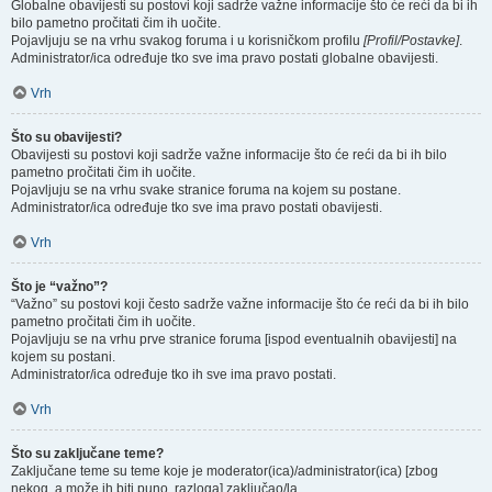
Globalne obavijesti su postovi koji sadrže važne informacije što će reći da bi ih
bilo pametno pročitati čim ih uočite.
Pojavljuju se na vrhu svakog foruma i u korisničkom profilu
[Profil/Postavke]
.
Administrator/ica određuje tko sve ima pravo postati globalne obavijesti.
Vrh
Što su obavijesti?
Obavijesti su postovi koji sadrže važne informacije što će reći da bi ih bilo
pametno pročitati čim ih uočite.
Pojavljuju se na vrhu svake stranice foruma na kojem su postane.
Administrator/ica određuje tko sve ima pravo postati obavijesti.
Vrh
Što je “važno”?
“Važno” su postovi koji često sadrže važne informacije što će reći da bi ih bilo
pametno pročitati čim ih uočite.
Pojavljuju se na vrhu prve stranice foruma [ispod eventualnih obavijesti] na
kojem su postani.
Administrator/ica određuje tko ih sve ima pravo postati.
Vrh
Što su zaključane teme?
Zaključane teme su teme koje je moderator(ica)/administrator(ica) [zbog
nekog, a može ih biti puno, razloga] zaključao/la.