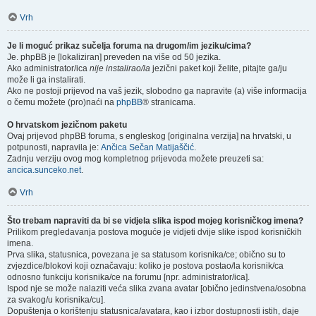
Vrh
Je li moguć prikaz sučelja foruma na drugom/im jeziku/cima?
Je. phpBB je [lokaliziran] preveden na više od 50 jezika.
Ako administrator/ica
nije instalirao/la
jezični paket koji želite, pitajte ga/ju
može li ga instalirati.
Ako ne postoji prijevod na vaš jezik, slobodno ga napravite (a) više informacija
o čemu možete (pro)naći na
phpBB
® stranicama.
O hrvatskom jezičnom paketu
Ovaj prijevod phpBB foruma, s engleskog [originalna verzija] na hrvatski, u
potpunosti, napravila je:
Ančica Sečan Matijaščić
.
Zadnju verziju ovog mog kompletnog prijevoda možete preuzeti sa:
ancica.sunceko.net
.
Vrh
Što trebam napraviti da bi se vidjela slika ispod mojeg korisničkog imena?
Prilikom pregledavanja postova moguće je vidjeti dvije slike ispod korisničkih
imena.
Prva slika, statusnica, povezana je sa statusom korisnika/ce; obično su to
zvjezdice/blokovi koji označavaju: koliko je postova postao/la korisnik/ca
odnosno funkciju korisnika/ce na forumu [npr. administrator/ica].
Ispod nje se može nalaziti veća slika zvana avatar [obično jedinstvena/osobna
za svakog/u korisnika/cu].
Dopuštenja o korištenju statusnica/avatara, kao i izbor dostupnosti istih, daje