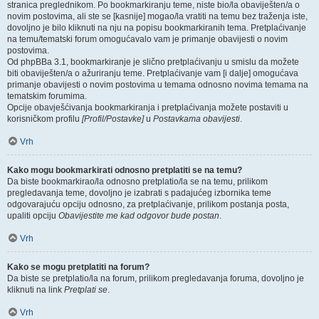
stranica preglednikom. Po bookmarkiranju teme, niste bio/la obaviješten/a o
novim postovima, ali ste se [kasnije] mogao/la vratiti na temu bez traženja iste,
dovoljno je bilo kliknuti na nju na popisu bookmarkiranih tema. Pretplaćivanje
na temu/tematski forum omogućavalo vam je primanje obavijesti o novim
postovima.
Od phpBBa 3.1, bookmarkiranje je slično pretplaćivanju u smislu da možete
biti obaviješten/a o ažuriranju teme. Pretplaćivanje vam [i dalje] omogućava
primanje obavijesti o novim postovima u temama odnosno novima temama na
tematskim forumima.
Opcije obavješćivanja bookmarkiranja i pretplaćivanja možete postaviti u
korisničkom profilu
[Profil/Postavke]
u
Postavkama obavijesti
.
Vrh
Kako mogu bookmarkirati odnosno pretplatiti se na temu?
Da biste bookmarkirao/la odnosno pretplatio/la se na temu, prilikom
pregledavanja teme, dovoljno je izabrati s padajućeg izbornika teme
odgovarajuću opciju odnosno, za pretplaćivanje, prilikom postanja posta,
upaliti opciju
Obavijestite me kad odgovor bude postan
.
Vrh
Kako se mogu pretplatiti na forum?
Da biste se pretplatio/la na forum, prilikom pregledavanja foruma, dovoljno je
kliknuti na link
Pretplati se
.
Vrh