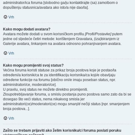
administrator/ica foruma [slobodno ga/ju kontaktirajte (sa) zamolbom o
dopuštenju statusnica/avatara ako isto/a nije dao/la].
Vrh
Kako mogu dodati avatara?
Avatara možete dodati u svom korisničkom profilu
[Profil/Postavke]
putem
jedne od sljedeće četiri metode: korištenjem Gravatara, (iza)biranjem iz
Galerije avatara, linkanjem na avatara odnosno pohranjivanjem avatara.
Vrh
Kako mogu promijeniti svoj status?
Većina foruma koristi statuse za prikaz broja postova koje je postao/la
određeni/a korisnik/ca te za identifikaciju korisnika/ca koji/e obavljaju
određene funkcije na forumu [obično oni/e imaju poseban status, npr.
administratori/ce, moderatori/ce].
U pravilu, svoj status ne možete direktno promijeniti.
Zloupotrebljavanje foruma, u smislu postanja puno postova samo zato da bi se
dosegao što veći status, nema nikakvog smisla jer
administratori(ce)/moderatori(ce) mogu
smanjiti
nečiji status [npr. smanjenjem
broja postova...].
Vrh
Zašto se trebam prijaviti ako želim korisniku/ci foruma poslati poruku