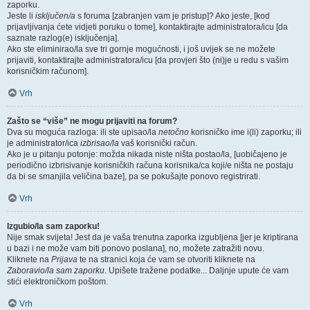
zaporku.
Jeste li
isključen/a
s foruma [zabranjen vam je pristup]? Ako jeste, [kod
prijavljivanja ćete vidjeti poruku o tome], kontaktirajte administratora/icu [da
saznate razlog(e) isključenja].
Ako ste eliminirao/la sve tri gornje mogućnosti, i još uvijek se ne možete
prijaviti, kontaktirajte administratora/icu [da provjeri što (ni)je u redu s vašim
korisničkim računom].
Vrh
Zašto se “više” ne mogu prijaviti na forum?
Dva su moguća razloga: ili ste upisao/la
netočno
korisničko ime i(li) zaporku; ili
je administrator/ica
izbrisao/la
vaš korisnički račun.
Ako je u pitanju potonje: možda nikada niste ništa postao/la, [uobičajeno je
periodično izbrisivanje korisničkih računa korisnika/ca koji/e ništa ne postaju
da bi se smanjila veličina baze], pa se pokušajte ponovo registrirati.
Vrh
Izgubio/la sam zaporku!
Nije smak svijeta! Jest da je vaša trenutna zaporka izgubljena [jer je kriptirana
u bazi i ne može vam biti ponovo poslana], no, možete zatražiti novu.
Kliknete na
Prijava
te na stranici koja će vam se otvoriti kliknete na
Zaboravio/la sam zaporku
. Upišete tražene podatke... Daljnje upute će vam
stići elektroničkom poštom.
Vrh