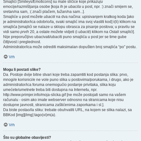
Smajlići [Smileys/Emoticons] su male sličice koje
prikazuju
emocije/razmišljanja osobe [koja ih je
ubacila
u post, npr. :) znači smijem se,
sretan/na sam, :( znači plačem, tužan/na sam...].
Smajliće u post možete
ubaciti
na dva načina: upisivanjem kratkog koda [ako
je administrator/ica odobrio/la, svaki smajlić ima svoj vlastiti kod] i(li) klikom na
smajlića [smajlići se nalaze u sklopu obrasca za pisanje postova; u pravilu se
vidi samo
prvih
20, a ostale možete vidjeti (i
ubaciti
) klikom na
Ostali smajlići
].
Nije preporučljivo ubacivati/ubaciti puno smajlića u post jer se time gube
čitljivost i preglednost.
Administrator/ica može odrediti maksimalan dopušten broj smajlića “po” postu.
Vrh
Mogu li postati slike?
Da. Postoje dvije bitne stvari koje treba zapamtiti kod postanja slika: prvo,
mnogi/e korisnici/e ne vole puno slika u postovima/porukama, i drugo, ako je
administrator/ica foruma onemogućio postanje privitaka, slika koju
umećete/umetnete treba biti dostupna na Internetu, npr.
http://www.primjer.info/moja-slicka.gif [ne može postojati samo na vašem
računalu - osim ako imate webserver odnosno na stranicama koje nisu
dostupne javnosti, stranicama zaštićenima zaporkama i sl.].
Da biste postao/la sliku: trebate obuhvatiti URL, na kojem se slika nalazi, sa
BBKod [img][/img] tago(vi)m(a).
Vrh
Što su globalne obavijesti?