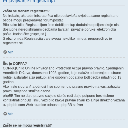
Prijavljivanje i registracija
Zašto se trebam registrirati?
Ne trebate, ako administrator/ica nije postavio/la uvjet da samo registrirane
osobe mogu pregledavati forum/postati.
Bilo kako bilo, Registracijom ćete dobiti pristup dodatnim opcijama koje nisu
dostupne neregistriranim osobama [avatari, privatne poruke, elektronička
pošta, korisničke grupe, itd.].
S obzirom da Registracija traje svega nekoliko minuta, preporučljivo je
registrirati se.
Vrh
Što je COPPA?
COPPA [Child Online Privacy and Protection Act] je pravno pravilo, Sjedinjenih
Američkih Država, doneseno 1998. godine, koje nalaže odobrenje od strane
roditelja/staratelja za prikupljanje osobnih podataka [od] osoba mlađih od 13
godina.
Ako niste siguran/na odnosi li se spomenuto pravno pravilo na vas, zatražite
pravni savjet od stručne osobe.
phpBB Tim ne daje pravne savjete što će reći da je potpuno besmisleno
kontaktirati phpBB Tim u vezi bilo kakve pravne stvari koja nije direktno vezana
uz phpbb.com Web stranice odnosno phpBB softver.
Vrh
Zašto se ne mogu registrirati?