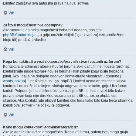
Limited zadržava sva autorska prava na ovaj softver.
Vrh
Zašto X mogućnost nije dostupna?
Ako smatrate da neka mogućnost treba biti dodana, posjetite
phpBB Centar Ideja
, (a) gdje možete vidjeti [i glasovati za] već predložene
ideje i(li) predložiti vlastite.
Vrh
Koga kontaktirati u vezi zlouporabe/pravnih stvari vezanih uz forum?
Kontaktirajte administratora(e)/icu(e) foruma. Ako ga/ju/ih ne možete (pro)naći,
kontaktirajte moderatora(e)/icu(e) foruma i njih pitajte koga biste trebao/la
pitati. Ako i dalje ne dobijete odgovor, kontaktirajte vlasnika/cu domene [
whois lookup
] ili pružatelja usluga. phpBB Limited nema apsolutno nikakvu
kontrolu i ne može ni u kojem slučaju odgovarati za to kako, gdje i tko forum
koristi. Potpuno je besmisleno kontaktirati phpBB Limited u vezi bilo kakve
pravne stvari koja nije direktno vezana uz phpBB odnosno phpbb.com
stranice. Ako kontaktirate phpBB Limited oko toga kako bilo koja treća stran(k)a
koristi ovaj softver - ne očekujte odgovor.
Vrh
Kako mogu kontaktirati administratora/icu?
Ako je administrator/ica omogućio/la “Kontakt” formu, putem iste, mogu ga/ju