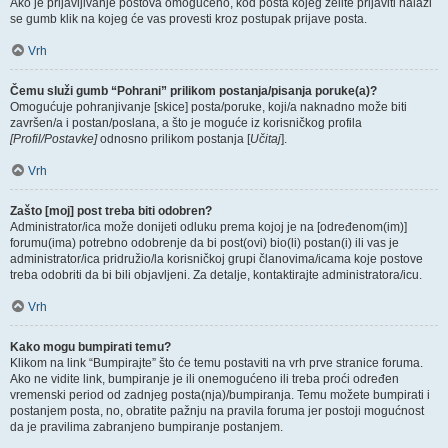
Ako je prijavljivanje postova omogućeno, kod posta kojeg želite prijaviti nalazi
se gumb klik na kojeg će vas provesti kroz postupak prijave posta.
Vrh
Čemu služi gumb “Pohrani” prilikom postanja/pisanja poruke(a)?
Omogućuje pohranjivanje [skice] posta/poruke, koji/a naknadno može biti
završen/a i postan/poslana, a što je moguće iz korisničkog profila
[Profil/Postavke]
odnosno prilikom postanja [
Učitaj
].
Vrh
Zašto [moj] post treba biti odobren?
Administrator/ica može donijeti odluku prema kojoj je na [određenom(im)]
forumu(ima) potrebno odobrenje da bi post(ovi) bio(li) postan(i) ili vas je
administrator/ica pridružio/la korisničkoj grupi članovima/icama koje postove
treba odobriti da bi bili objavljeni. Za detalje, kontaktirajte administratora/icu.
Vrh
Kako mogu bumpirati temu?
Klikom na link “Bumpirajte” što će temu postaviti na vrh prve stranice foruma.
Ako ne vidite link, bumpiranje je ili onemogućeno ili treba proći određen
vremenski period od zadnjeg posta(nja)/bumpiranja. Temu možete bumpirati i
postanjem posta, no, obratite pažnju na pravila foruma jer postoji mogućnost
da je pravilima zabranjeno bumpiranje postanjem.