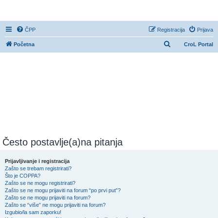
CroL Forum
ČPP
Registracija
Prijava
P
Početna
CroL Portal
r
e
t
r
a
ž
n
i
Često postavlje(a)na pitanja
k
Prijavljivanje i registracija
Zašto se trebam registrirati?
Što je COPPA?
Zašto se ne mogu registrirati?
Zašto se ne mogu prijaviti na forum “po prvi put”?
Zašto se ne mogu prijaviti na forum?
Zašto se “više” ne mogu prijaviti na forum?
Izgubio/la sam zaporku!