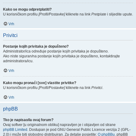
Kako se mogu odpretplatiti?
U korisničkom profilu
[Profil/Postavke]
kliknete na link
Pretplate
i slijedite upute.
Vrh
Privitci
Postanje kojih privitaka je dopušteno?
Administrator/ica određuje postanje kojih privitaka je dopušteno.
Ako niste siguran/na postanje kojih privitaka je dopušteno, kontaktirajte
administratora/icu.
Vrh
Kako mogu pronaći [sve] vlastite privitke?
U korisničkom profilu
[Profil/Postavke]
kliknete na link
Privitci
.
Vrh
phpBB
Tko je napisao/la ovaj forum?
Ovaj softver [u originalnom obliku] napravljen je i objavljen od strane
phpBB Limited
. Dostupan je pod GNU General Public Licence verzija 2 (GPL-
2.0) i može biti slobodno distribuiran. Za detalje posjetite:
O phpBBu
. phpBB