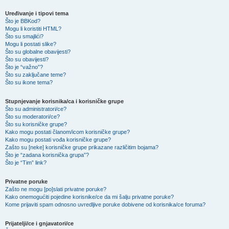
Uređivanje i tipovi tema
Što je BBKod?
Mogu li koristiti HTML?
Što su smajlići?
Mogu li postati slike?
Što su globalne obavijesti?
Što su obavijesti?
Što je “važno”?
Što su zaključane teme?
Što su ikone tema?
Stupnjevanje korisnika/ca i korisničke grupe
Što su administratori/ce?
Što su moderatori/ce?
Što su korisničke grupe?
Kako mogu postati članom/icom korisničke grupe?
Kako mogu postati vođa korisničke grupe?
Zašto su [neke] korisničke grupe prikazane različitim bojama?
Što je “zadana korisnička grupa”?
Što je “Tim” link?
Privatne poruke
Zašto ne mogu [po]slati privatne poruke?
Kako onemogućiti pojedine korisnike/ce da mi šalju privatne poruke?
Kome prijaviti spam odnosno uvredljive poruke dobivene od korisnika/ce foruma?
Prijatelji/ce i gnjavatori/ce