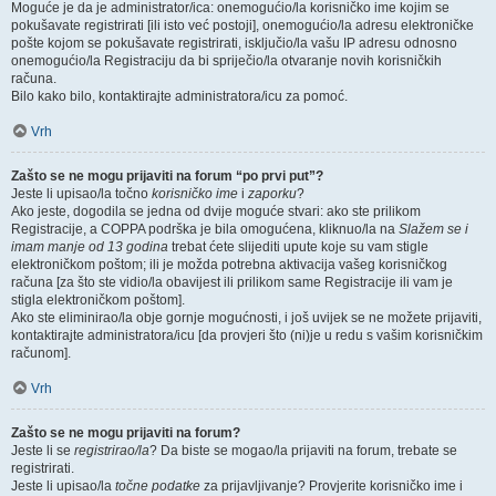
Moguće je da je administrator/ica: onemogućio/la korisničko ime kojim se
pokušavate registrirati [ili isto već postoji], onemogućio/la adresu elektroničke
pošte kojom se pokušavate registrirati, isključio/la vašu IP adresu odnosno
onemogućio/la Registraciju da bi spriječio/la otvaranje novih korisničkih
računa.
Bilo kako bilo, kontaktirajte administratora/icu za pomoć.
Vrh
Zašto se ne mogu prijaviti na forum “po prvi put”?
Jeste li upisao/la točno
korisničko ime
i
zaporku
?
Ako jeste, dogodila se jedna od dvije moguće stvari: ako ste prilikom
Registracije, a COPPA podrška je bila omogućena, kliknuo/la na
Slažem se i
imam manje od 13 godina
trebat ćete slijediti upute koje su vam stigle
elektroničkom poštom; ili je možda potrebna aktivacija vašeg korisničkog
računa [za što ste vidio/la obavijest ili prilikom same Registracije ili vam je
stigla elektroničkom poštom].
Ako ste eliminirao/la obje gornje mogućnosti, i još uvijek se ne možete prijaviti,
kontaktirajte administratora/icu [da provjeri što (ni)je u redu s vašim korisničkim
računom].
Vrh
Zašto se ne mogu prijaviti na forum?
Jeste li se
registrirao/la
? Da biste se mogao/la prijaviti na forum, trebate se
registrirati.
Jeste li upisao/la
točne podatke
za prijavljivanje? Provjerite korisničko ime i