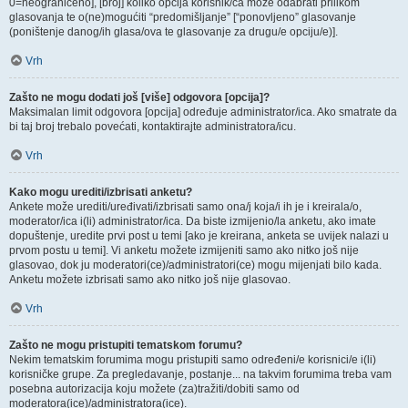
0=neograničeno], [broj] koliko opcija korisnik/ca može odabrati prilikom
glasovanja te o(ne)mogućiti “predomišljanje” [“ponovljeno” glasovanje
(poništenje danog/ih glasa/ova te glasovanje za drugu/e opciju/e)].
Vrh
Zašto ne mogu dodati još [više] odgovora [opcija]?
Maksimalan limit odgovora [opcija] određuje administrator/ica. Ako smatrate da
bi taj broj trebalo povećati, kontaktirajte administratora/icu.
Vrh
Kako mogu urediti/izbrisati anketu?
Ankete može urediti/uređivati/izbrisati samo ona/j koja/i ih je i kreirala/o,
moderator/ica i(li) administrator/ica. Da biste izmijenio/la anketu, ako imate
dopuštenje, uredite prvi post u temi [ako je kreirana, anketa se uvijek nalazi u
prvom postu u temi]. Vi anketu možete izmijeniti samo ako nitko još nije
glasovao, dok ju moderatori(ce)/administratori(ce) mogu mijenjati bilo kada.
Anketu možete izbrisati samo ako nitko još nije glasovao.
Vrh
Zašto ne mogu pristupiti tematskom forumu?
Nekim tematskim forumima mogu pristupiti samo određeni/e korisnici/e i(li)
korisničke grupe. Za pregledavanje, postanje... na takvim forumima treba vam
posebna autorizacija koju možete (za)tražiti/dobiti samo od
moderatora(ice)/administratora(ice).