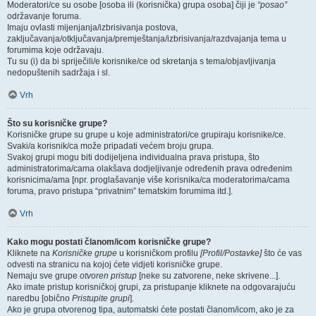
Moderatori/ce su osobe [osoba ili (korisnička) grupa osoba] čiji je
“posao”
održavanje foruma.
Imaju ovlasti mijenjanja/izbrisivanja postova,
zaključavanja/otključavanja/premještanja/izbrisivanja/razdvajanja tema u
forumima koje održavaju.
Tu su (i) da bi spriječili/e korisnike/ce od skretanja s tema/objavljivanja
nedopuštenih sadržaja i sl.
Vrh
Što su korisničke grupe?
Korisničke grupe su grupe u koje administratori/ce grupiraju korisnike/ce.
Svaki/a korisnik/ca može pripadati većem broju grupa.
Svakoj grupi mogu biti dodijeljena individualna prava pristupa, što
administratorima/cama olakšava dodjeljivanje određenih prava određenim
korisnicima/ama [npr. proglašavanje više korisnika/ca moderatorima/cama
foruma, pravo pristupa “privatnim” tematskim forumima itd.].
Vrh
Kako mogu postati članom/icom korisničke grupe?
Kliknete na
Korisničke grupe
u korisničkom profilu
[Profil/Postavke]
što će vas
odvesti na stranicu na kojoj ćete vidjeti korisničke grupe.
Nemaju sve grupe
otvoren pristup
[neke su zatvorene, neke skrivene...].
Ako imate pristup korisničkoj grupi, za pristupanje kliknete na odgovarajuću
naredbu [obično
Pristupite grupi
].
Ako je grupa otvorenog tipa, automatski ćete postati članom/icom, ako je za