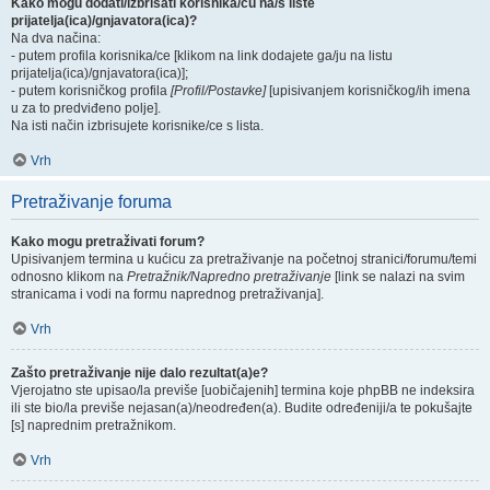
Kako mogu dodati/izbrisati korisnika/cu na/s liste
prijatelja(ica)/gnjavatora(ica)?
Na dva načina:
- putem profila korisnika/ce [klikom na link dodajete ga/ju na listu
prijatelja(ica)/gnjavatora(ica)];
- putem korisničkog profila
[Profil/Postavke]
[upisivanjem korisničkog/ih imena
u za to predviđeno polje].
Na isti način izbrisujete korisnike/ce s lista.
Vrh
Pretraživanje foruma
Kako mogu pretraživati forum?
Upisivanjem termina u kućicu za pretraživanje na početnoj stranici/forumu/temi
odnosno klikom na
Pretražnik/Napredno pretraživanje
[link se nalazi na svim
stranicama i vodi na formu naprednog pretraživanja].
Vrh
Zašto pretraživanje nije dalo rezultat(a)e?
Vjerojatno ste upisao/la previše [uobičajenih] termina koje phpBB ne indeksira
ili ste bio/la previše nejasan(a)/neodređen(a). Budite određeniji/a te pokušajte
[s] naprednim pretražnikom.
Vrh