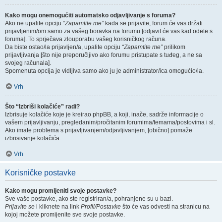
Kako mogu onemogućiti automatsko odjavljivanje s foruma?
Ako ne upalite opciju
“Zapamtite me”
kada se prijavite, forum će vas držati
prijavljenim/om samo za vašeg boravka na forumu [odjavit će vas kad odete s
foruma]. To sprječava zlouporabu vašeg korisničkog računa.
Da biste ostao/la prijavljen/a, upalite opciju
“Zapamtite me”
prilikom
prijavljivanja [što nije preporučljivo ako forumu pristupate s tuđeg, a ne sa
svojeg računala].
Spomenuta opcija je vidljiva samo ako ju je administrator/ica omogućio/la.
Vrh
Što “Izbriši kolačiće” radi?
Izbrisuje kolačiće koje je kreirao phpBB, a koji, inače, sadrže informacije o
vašem prijavljivanju, pregledanim/pročitanim forumima/temama/postovima i sl.
Ako imate problema s prijavljivanjem/odjavljivanjem, [obično] pomaže
izbrisivanje kolačića.
Vrh
Korisničke postavke
Kako mogu promijeniti svoje postavke?
Sve vaše postavke, ako ste registriran/a, pohranjene su u bazi.
Prijavite se
i kliknete na link
Profil/Postavke
što će vas odvesti na stranicu na
kojoj možete promijenite sve svoje postavke.