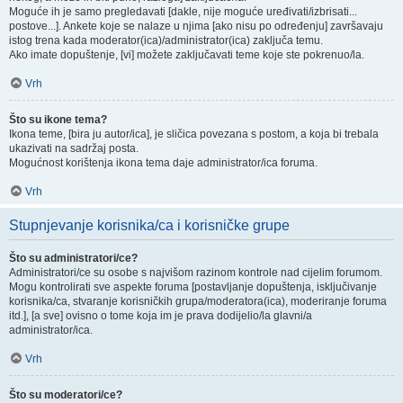
Moguće ih je samo pregledavati [dakle, nije moguće uređivati/izbrisati...
postove...]. Ankete koje se nalaze u njima [ako nisu po određenju] završavaju
istog trena kada moderator(ica)/administrator(ica) zaključa temu.
Ako imate dopuštenje, [vi] možete zaključavati teme koje ste pokrenuo/la.
Vrh
Što su ikone tema?
Ikona teme, [bira ju autor/ica], je sličica povezana s postom, a koja bi trebala
ukazivati na sadržaj posta.
Mogućnost korištenja ikona tema daje administrator/ica foruma.
Vrh
Stupnjevanje korisnika/ca i korisničke grupe
Što su administratori/ce?
Administratori/ce su osobe s najvišom razinom kontrole nad cijelim forumom.
Mogu kontrolirati sve aspekte foruma [postavljanje dopuštenja, isključivanje
korisnika/ca, stvaranje korisničkih grupa/moderatora(ica), moderiranje foruma
itd.], [a sve] ovisno o tome koja im je prava dodijelio/la glavni/a
administrator/ica.
Vrh
Što su moderatori/ce?