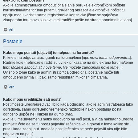
elektroničkom poštom?
Ako je administrator/ica omogućio/la slanje poruka elektroničkom poštom
korisnicima/ama foruma putem ugrađenog obrasca elektroničke pošte: tu
opciju mogu koristiti samo registrirani/e korisnici/e [čime se sprječava
zlouporaba forumova sustava elektroničke pošte od strane anonimnih osoba].
Vrh
Postanje
Kako mogu postati [objaviti] temu/post na forum(u)?
Kliknete na odgovarajući gumb na forumu/temi [npr.
nova tema
,
odgovorite
...].
Radnje koje (ne)možete raditi su uvijek prikazane na dnu ekrana foruma/teme
[npr.
Možete započinjati nove teme
,
Ne možete započinjati nove teme
...].
Ovisno o tome kako je administrator/ica odredio/la, postanje može biti
omogućeno svima ili, pak, samo registriranim korisnicima/ama.
Vrh
Kako mogu urediti/izbrisati post?
Post možete urediti/uređivati, [bilo kada odnosno, ako je administrator/ica tako
odredio/la, samo određeno vremensko razdoblje nakon postanja posta
odnosno uopće ne], klikom na gumb
uredi
.
Ako je u međuvremenu netko odgovorio na vaš post, a vi ga naknadno uredite,
primijetit ćete da se “u postu pojavila” rečenica koja govori o tome koliko ste
puta i kada zadnji put uredio/la post [rečenica se neće pojaviti ako nije bilo
odgovora na post].