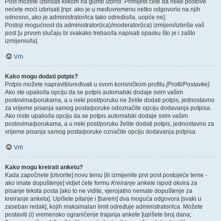
Post možete izbrisati klikom na gumb
izbriši
. Primijetit ćete da neke postove
nećete moći izbrisati [npr. ako je u međuvremenu netko odgovorio na njih
odnosno, ako je administrator/ica tako odredio/la, uopće ne].
Postoji mogućnost da administrator(ica)/moderator(ica) izmijeni/izbriše vaš
post [u prvom slučaju bi svakako trebao/la napisati opasku što je i zašto
izmijenio/la].
Vrh
Kako mogu dodati potpis?
Potpis možete napraviti/uređivati u svom korisničkom profilu
[Profil/Postavke]
.
Ako ste upalio/la opciju da se potpis automatski dodaje svim vašim
postovima/porukama, a u neki post/poruku ne želite dodati potpis, jednostavno
za vrijeme pisanja samog posta/poruke odoznačite opciju dodavanja potpisa.
Ako niste upalio/la opciju da se potpis automatski dodaje svim vašim
postovima/porukama, a u neki post/poruku želite dodati potpis, jednostavno za
vrijeme pisanja samog posta/poruke označite opciju dodavanja potpisa.
Vrh
Kako mogu kreirati anketu?
Kada započnete [otvorite] novu temu [ili izmijenite prvi post postojeće teme -
ako imate dopuštenje] vidjet ćete formu
Kreiranje ankete
ispod okvira za
pisanje teksta posta [ako to ne vidite, vjerojatno nemate dopuštenje za
kreiranje anketa]. Upišete pitanje i [barem] dva moguća odgovora [svaki u
zaseban redak], kojih maksimalan limit određuje administrator/ica. Možete
postaviti (i) vremensko ograničenje trajanja ankete [upišete broj dana;