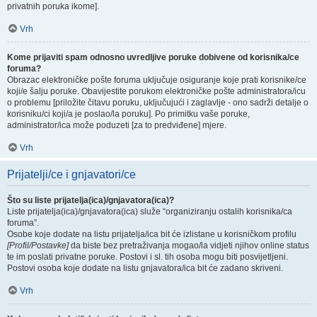
privatnih poruka ikome].
Vrh
Kome prijaviti spam odnosno uvredljive poruke dobivene od korisnika/ce
foruma?
Obrazac elektroničke pošte foruma uključuje osiguranje koje prati korisnike/ce
koji/e šalju poruke. Obavijestite porukom elektroničke pošte administratora/icu
o problemu [priložite čitavu poruku, uključujući i zaglavlje - ono sadrži detalje o
korisniku/ci koji/a je poslao/la poruku]. Po primitku vaše poruke,
administrator/ica može poduzeti [za to predviđene] mjere.
Vrh
Prijatelji/ce i gnjavatori/ce
Što su liste prijatelja(ica)/gnjavatora(ica)?
Liste prijatelja(ica)/gnjavatora(ica) služe “organiziranju ostalih korisnika/ca
foruma”.
Osobe koje dodate na listu prijatelja/ica bit će izlistane u korisničkom profilu
[Profil/Postavke]
da biste bez pretraživanja mogao/la vidjeti njihov online status
te im poslati privatne poruke. Postovi i sl. tih osoba mogu biti posvijetljeni.
Postovi osoba koje dodate na listu gnjavatora/ica bit će zadano skriveni.
Vrh