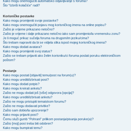
Kako mogu onemogućiti automatsko odjavljivanje s foruma?
Što “Izbriši kolačiće” radi?
Korisničke postavke
Kako mogu promijeniti svoje postavke?
Kako mogu onemogućiti pojavu mog korisničkog imena na online popisu?
Zašto je vrijeme prikazano netočno?
Zašto je vrijeme i dalje prikazano netočno iako sam promijenio/la vremensku zonu?
Je li moguć prikaz sučelja foruma na drugom/im jeziku/cima?
Što trebam napraviti da bi se vidjela slika ispod mojeg korisničkog imena?
Kako mogu dodati avatara?
Kako mogu promijeniti svoj status?
Zašto se trebam prijaviti ako želim korisniku/ci foruma poslati poruku elektroničkom
poštom?
Postanje
Kako mogu postati [objaviti] temu/post na forum(u)?
Kako mogu urediti/izbrisati post?
Kako mogu dodati potpis?
Kako mogu kreirati anketu?
Zašto ne mogu dodati još [više] odgovora [opcija]?
Kako mogu urediti/izbrisati anketu?
Zašto ne mogu pristupiti tematskom forumu?
Zašto ne mogu dodavati privitke?
Zašto sam dobio/la upozorenje?
Kako mogu prijaviti post?
Čemu služi gumb “Pohrani” prilikom postanja/pisanja poruke(a)?
Zašto [moj] post treba biti odobren?
Kako mogu bumpirati temu?