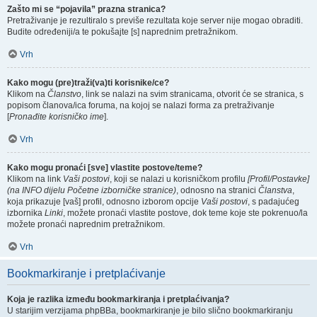
Zašto mi se “pojavila” prazna stranica?
Pretraživanje je rezultiralo s previše rezultata koje server nije mogao obraditi.
Budite određeniji/a te pokušajte [s] naprednim pretražnikom.
Vrh
Kako mogu (pre)traži(va)ti korisnike/ce?
Klikom na
Članstvo
, link se nalazi na svim stranicama, otvorit će se stranica, s
popisom članova/ica foruma, na kojoj se nalazi forma za pretraživanje
[
Pronađite korisničko ime
].
Vrh
Kako mogu pronaći [sve] vlastite postove/teme?
Klikom na link
Vaši postovi
, koji se nalazi u korisničkom profilu
[Profil/Postavke]
(na INFO dijelu Početne izborničke stranice)
, odnosno na stranici
Članstva
,
koja prikazuje [vaš] profil, odnosno izborom opcije
Vaši postovi
, s padajućeg
izbornika
Linki
, možete pronaći vlastite postove, dok teme koje ste pokrenuo/la
možete pronaći naprednim pretražnikom.
Vrh
Bookmarkiranje i pretplaćivanje
Koja je razlika između bookmarkiranja i pretplaćivanja?
U starijim verzijama phpBBa, bookmarkiranje je bilo slično bookmarkiranju