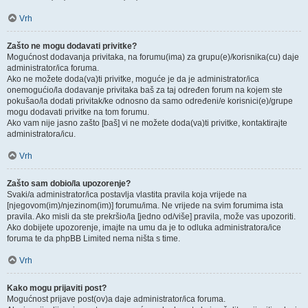
Vrh
Zašto ne mogu dodavati privitke?
Mogućnost dodavanja privitaka, na forumu(ima) za grupu(e)/korisnika(cu) daje
administrator/ica foruma.
Ako ne možete doda(va)ti privitke, moguće je da je administrator/ica
onemogućio/la dodavanje privitaka baš za taj određen forum na kojem ste
pokušao/la dodati privitak/ke odnosno da samo određeni/e korisnici(e)/grupe
mogu dodavati privitke na tom forumu.
Ako vam nije jasno zašto [baš] vi ne možete doda(va)ti privitke, kontaktirajte
administratora/icu.
Vrh
Zašto sam dobio/la upozorenje?
Svaki/a administrator/ica postavlja vlastita pravila koja vrijede na
[njegovom(im)/njezinom(im)] forumu/ima. Ne vrijede na svim forumima ista
pravila. Ako misli da ste prekršio/la [jedno od/više] pravila, može vas upozoriti.
Ako dobijete upozorenje, imajte na umu da je to odluka administratora/ice
foruma te da phpBB Limited nema ništa s time.
Vrh
Kako mogu prijaviti post?
Mogućnost prijave post(ov)a daje administrator/ica foruma.