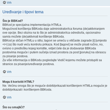
Vrh
Uređivanje i tipovi tema
Što je BBKod?
BBKod je specijalna implementacija HTMLa.
Mogućnost korištenja BBKoda daje administrator/ica foruma (de)aktiviranjem
ove opcije. Bez obzira na to što je administrator/ica odredio/la, opcionalno
sam/a možete (de)aktivirati korištenje BBKoda.
BBKod je sličan HTMLu u stilu; tagovi se umeću u vitičaste zagrade [i] [umjesto
<i>] (a) što nudi veću kontrolu prikaza. Kod [tagovi] se može pisati ručno, no,
ovisno o predlošku kojeg koristite, vidjet ćete da je dodavanje BBKoda
postovima moguće i putem sučelja iznad prostora za post [poruku] na obrascu
za pisanje postova.
Za više informacija o BBKodu pogledajte Vodič kojemu možete pristupiti sa
stranice za pisanje/uređivanje postova.
Vrh
Mogu li koristiti HTML?
Ne. Većinu onoga što je moguće dobiti/prikazati korištenjem HTMLa moguće je
dobiti/prikazati i korištenjem BBKoda.
Vrh
Što su smajlići?