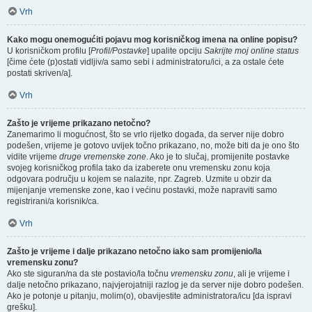
Vrh
Kako mogu onemogućiti pojavu mog korisničkog imena na online popisu?
U korisničkom profilu [
Profil/Postavke
] upalite opciju
Sakrijte moj online status
[čime ćete (p)ostati vidljiv/a samo sebi i administratoru/ici, a za ostale ćete
postati skriven/a].
Vrh
Zašto je vrijeme prikazano netočno?
Zanemarimo li mogućnost, što se vrlo rijetko događa, da server nije dobro
podešen, vrijeme je gotovo uvijek točno prikazano, no, može biti da je ono što
vidite vrijeme
druge vremenske zone
. Ako je to slučaj, promijenite postavke
svojeg korisničkog profila tako da izaberete onu vremensku zonu koja
odgovara području u kojem se nalazite, npr. Zagreb. Uzmite u obzir da
mijenjanje vremenske zone, kao i većinu postavki, može napraviti samo
registrirani/a korisnik/ca.
Vrh
Zašto je vrijeme i dalje prikazano netočno iako sam promijenio/la
vremensku zonu?
Ako ste siguran/na da ste postavio/la točnu
vremensku zonu
, ali je vrijeme i
dalje netočno prikazano, najvjerojatniji razlog je da server nije dobro podešen.
Ako je potonje u pitanju, molim(o), obavijestite administratora/icu [da ispravi
grešku].