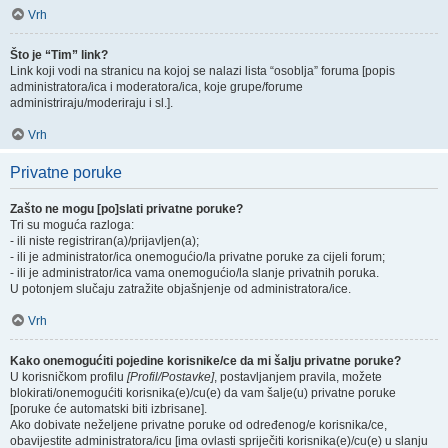
Vrh
Što je “Tim” link?
Link koji vodi na stranicu na kojoj se nalazi lista “osoblja” foruma [popis
administratora/ica i moderatora/ica, koje grupe/forume
administriraju/moderiraju i sl.].
Vrh
Privatne poruke
Zašto ne mogu [po]slati privatne poruke?
Tri su moguća razloga:
- ili niste registriran(a)/prijavljen(a);
- ili je administrator/ica onemogućio/la privatne poruke za cijeli forum;
- ili je administrator/ica vama onemogućio/la slanje privatnih poruka.
U potonjem slučaju zatražite objašnjenje od administratora/ice.
Vrh
Kako onemogućiti pojedine korisnike/ce da mi šalju privatne poruke?
U korisničkom profilu
[Profil/Postavke]
, postavljanjem pravila, možete
blokirati/onemogućiti korisnika(e)/cu(e) da vam šalje(u) privatne poruke
[poruke će automatski biti izbrisane].
Ako dobivate neželjene privatne poruke od određenog/e korisnika/ce,
obavijestite administratora/icu [ima ovlasti spriječiti korisnika(e)/cu(e) u slanju