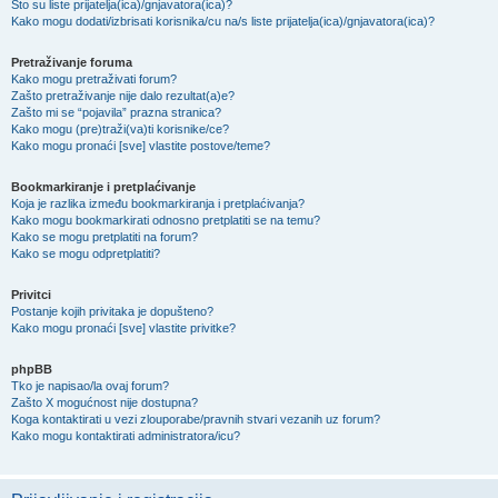
Što su liste prijatelja(ica)/gnjavatora(ica)?
Kako mogu dodati/izbrisati korisnika/cu na/s liste prijatelja(ica)/gnjavatora(ica)?
Pretraživanje foruma
Kako mogu pretraživati forum?
Zašto pretraživanje nije dalo rezultat(a)e?
Zašto mi se “pojavila” prazna stranica?
Kako mogu (pre)traži(va)ti korisnike/ce?
Kako mogu pronaći [sve] vlastite postove/teme?
Bookmarkiranje i pretplaćivanje
Koja je razlika između bookmarkiranja i pretplaćivanja?
Kako mogu bookmarkirati odnosno pretplatiti se na temu?
Kako se mogu pretplatiti na forum?
Kako se mogu odpretplatiti?
Privitci
Postanje kojih privitaka je dopušteno?
Kako mogu pronaći [sve] vlastite privitke?
phpBB
Tko je napisao/la ovaj forum?
Zašto X mogućnost nije dostupna?
Koga kontaktirati u vezi zlouporabe/pravnih stvari vezanih uz forum?
Kako mogu kontaktirati administratora/icu?