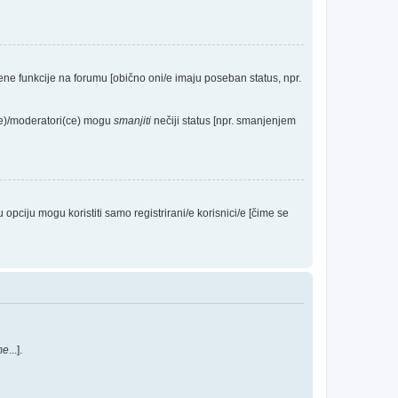
eđene funkcije na forumu [obično oni/e imaju poseban status, npr.
(ce)/moderatori(ce) mogu
smanjiti
nečiji status [npr. smanjenjem
ciju mogu koristiti samo registrirani/e korisnici/e [čime se
me
...].