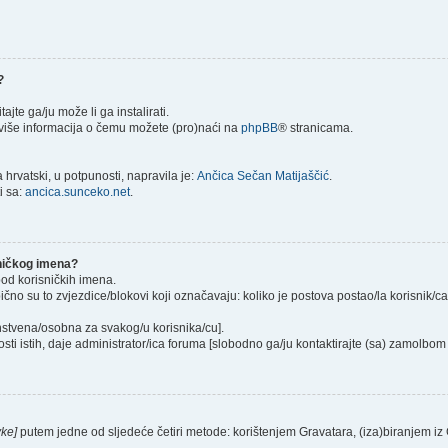
?
itajte ga/ju može li ga instalirati.
) više informacija o čemu možete (pro)naći na
phpBB
® stranicama.
hrvatski, u potpunosti, napravila je:
Ančica Sečan Matijaščić
.
i sa:
ancica.sunceko.net
.
sničkog imena?
pod korisničkih imena.
ično su to zvjezdice/blokovi koji označavaju: koliko je postova postao/la korisnik/c
instvena/osobna za svakog/u korisnika/cu].
sti istih, daje administrator/ica foruma [slobodno ga/ju kontaktirajte (sa) zamolbom 
vke]
putem jedne od sljedeće četiri metode: korištenjem Gravatara, (iza)biranjem iz