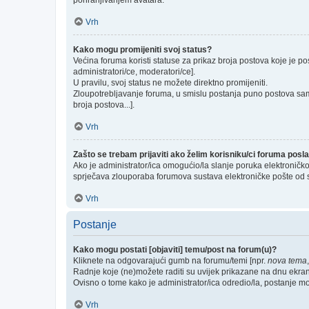
pohranjivanjem avatara.
Vrh
Kako mogu promijeniti svoj status?
Većina foruma koristi statuse za prikaz broja postova koje je po
administratori/ce, moderatori/ce].
U pravilu, svoj status ne možete direktno promijeniti.
Zloupotrebljavanje foruma, u smislu postanja puno postova sam
broja postova...].
Vrh
Zašto se trebam prijaviti ako želim korisniku/ci foruma pos
Ako je administrator/ica omogućio/la slanje poruka elektroničk
sprječava zlouporaba forumova sustava elektroničke pošte od 
Vrh
Postanje
Kako mogu postati [objaviti] temu/post na forum(u)?
Kliknete na odgovarajući gumb na forumu/temi [npr.
nova tema
Radnje koje (ne)možete raditi su uvijek prikazane na dnu ekra
Ovisno o tome kako je administrator/ica odredio/la, postanje m
Vrh