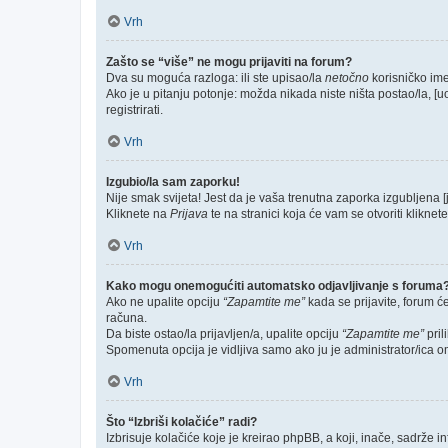
Vrh
Zašto se “više” ne mogu prijaviti na forum?
Dva su moguća razloga: ili ste upisao/la
netočno
korisničko ime 
Ako je u pitanju potonje: možda nikada niste ništa postao/la, [u
registrirati.
Vrh
Izgubio/la sam zaporku!
Nije smak svijeta! Jest da je vaša trenutna zaporka izgubljena [
Kliknete na
Prijava
te na stranici koja će vam se otvoriti kliknet
Vrh
Kako mogu onemogućiti automatsko odjavljivanje s foruma
Ako ne upalite opciju
“Zapamtite me”
kada se prijavite, forum ć
računa.
Da biste ostao/la prijavljen/a, upalite opciju
“Zapamtite me”
pril
Spomenuta opcija je vidljiva samo ako ju je administrator/ica o
Vrh
Što “Izbriši kolačiće” radi?
Izbrisuje kolačiće koje je kreirao phpBB, a koji, inače, sadrže