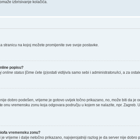
omaže izbrisivanje kolačića.
na stranicu na kojoj možete promijenite sve svoje postavke.
nline popisu?
j online status
[čime ćete (p)ostati vidljiv/a samo sebi i administratoru/ici, a za ostal
nije dobro podešen, vrijeme je gotovo uvijek točno prikazano, no, može biti da je o
rete onu vremensku zonu koja odgovara području u kojem se nalazite, npr. Zagreb. 
enio/la vremensku zonu?
li je vrijeme i dalje netočno prikazano, najvjerojatniji razlog je da server nije dobro