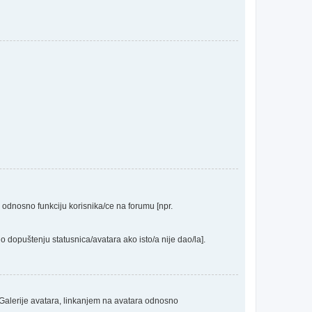
a odnosno funkciju korisnika/ce na forumu [npr.
o dopuštenju statusnica/avatara ako isto/a nije dao/la].
 Galerije avatara, linkanjem na avatara odnosno