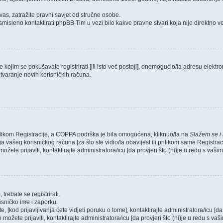
as, zatražite pravni savjet od stručne osobe.
smisleno kontaktirati phpBB Tim u vezi bilo kakve pravne stvari koja nije direktn
ojim se pokušavate registrirati [ili isto već postoji], onemogućio/la adresu elektron
tvaranje novih korisničkih računa.
rilikom Registracije, a COPPA podrška je bila omogućena, kliknuo/la na
Slažem se i
 vašeg korisničkog računa [za što ste vidio/la obavijest ili prilikom same Registraci
ožete prijaviti, kontaktirajte administratora/icu [da provjeri što (ni)je u redu s vaš
trebate se registrirati.
risničko ime i zaporku.
, [kod prijavljivanja ćete vidjeti poruku o tome], kontaktirajte administratora/icu [da
e možete prijaviti, kontaktirajte administratora/icu [da provjeri što (ni)je u redu s v