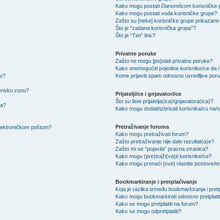
Kako mogu postati članom/icom korisničke
Kako mogu postati vođa korisničke grupe?
Zašto su [neke] korisničke grupe prikazane 
Što je “zadana korisnička grupa”?
Što je “Tim” link?
Privatne poruke
Zašto ne mogu [po]slati privatne poruke?
Kako onemogućiti pojedine korisnike/ce da m
su?
Kome prijaviti spam odnosno uvredljive por
mensku zonu?
Prijatelji/ce i gnjavatori/ce
Što su liste prijatelja(ica)/gnjavatora(ica)?
na?
Kako mogu dodati/izbrisati korisnika/cu na/s l
Pretraživanje foruma
 elektroničkom poštom?
Kako mogu pretraživati forum?
Zašto pretraživanje nije dalo rezultat(a)e?
Zašto mi se “pojavila” prazna stranica?
Kako mogu (pre)traži(va)ti korisnike/ce?
Kako mogu pronaći [sve] vlastite postove/
Bookmarkiranje i pretplaćivanje
Koja je razlika između bookmarkiranja i pret
Kako mogu bookmarkirati odnosno pretplatit
Kako se mogu pretplatiti na forum?
Kako se mogu odpretplatiti?