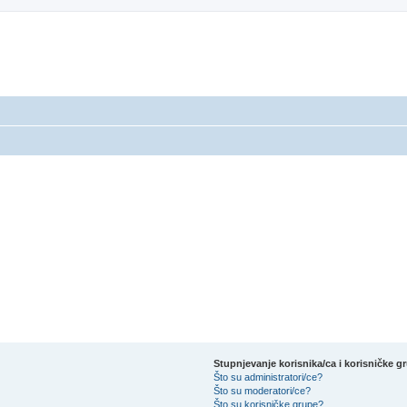
Stupnjevanje korisnika/ca i korisničke g
Što su administratori/ce?
Što su moderatori/ce?
Što su korisničke grupe?