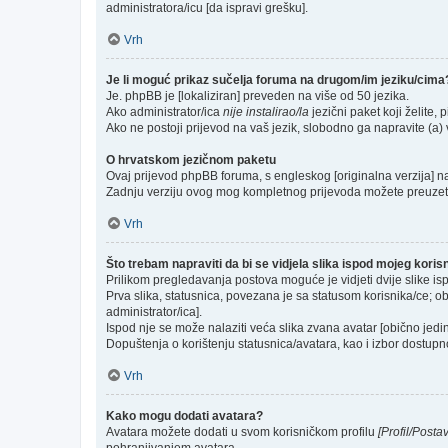
administratora/icu [da ispravi grešku].
Vrh
Je li moguć prikaz sučelja foruma na drugom/im jeziku/cima
Je. phpBB je [lokaliziran] preveden na više od 50 jezika.
Ako administrator/ica
nije instalirao/la
jezični paket koji želite, p
Ako ne postoji prijevod na vaš jezik, slobodno ga napravite (a
O hrvatskom jezičnom paketu
Ovaj prijevod phpBB foruma, s engleskog [originalna verzija] na 
Zadnju verziju ovog mog kompletnog prijevoda možete preuzet
Vrh
Što trebam napraviti da bi se vidjela slika ispod mojeg kori
Prilikom pregledavanja postova moguće je vidjeti dvije slike is
Prva slika, statusnica, povezana je sa statusom korisnika/ce; ob
administrator/ica].
Ispod nje se može nalaziti veća slika zvana avatar [obično jed
Dopuštenja o korištenju statusnica/avatara, kao i izbor dostupno
Vrh
Kako mogu dodati avatara?
Avatara možete dodati u svom korisničkom profilu
[Profil/Posta