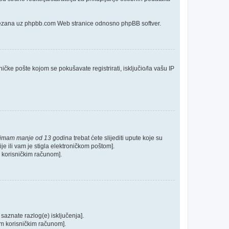
o vezana uz phpbb.com Web stranice odnosno phpBB softver.
ičke pošte kojom se pokušavate registrirati, isključio/la vašu IP
 imam manje od 13 godina
trebat ćete slijediti upute koje su
je ili vam je stigla elektroničkom poštom].
im korisničkim računom].
 saznate razlog(e) isključenja].
ašim korisničkim računom].