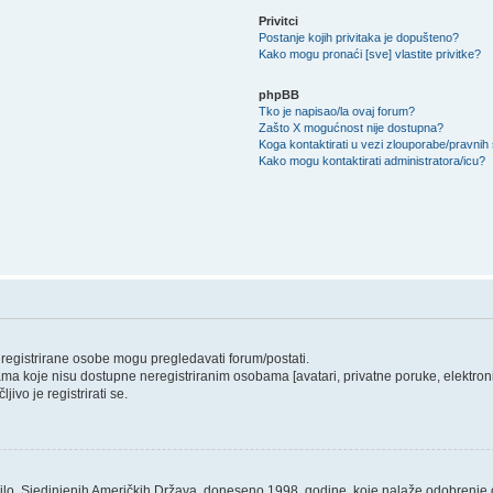
Privitci
Postanje kojih privitaka je dopušteno?
Kako mogu pronaći [sve] vlastite privitke?
phpBB
Tko je napisao/la ovaj forum?
Zašto X mogućnost nije dostupna?
Koga kontaktirati u vezi zlouporabe/pravnih
Kako mogu kontaktirati administratora/icu?
o registrirane osobe mogu pregledavati forum/postati.
ama koje nisu dostupne neregistriranim osobama [avatari, privatne poruke, elektronič
ivo je registrirati se.
ilo, Sjedinjenih Američkih Država, doneseno 1998. godine, koje nalaže odobrenje od