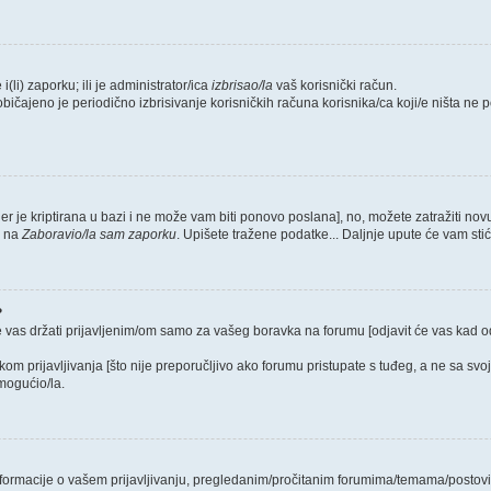
i(li) zaporku; ili je administrator/ica
izbrisao/la
vaš korisnički račun.
običajeno je periodično izbrisivanje korisničkih računa korisnika/ca koji/e ništa ne
jer je kriptirana u bazi i ne može vam biti ponovo poslana], no, možete zatražiti nov
e na
Zaboravio/la sam zaporku
. Upišete tražene podatke... Daljnje upute će vam sti
?
e vas držati prijavljenim/om samo za vašeg boravka na forumu [odjavit će vas kad 
ikom prijavljivanja [što nije preporučljivo ako forumu pristupate s tuđeg, a ne sa svo
mogućio/la.
 informacije o vašem prijavljivanju, pregledanim/pročitanim forumima/temama/postovi