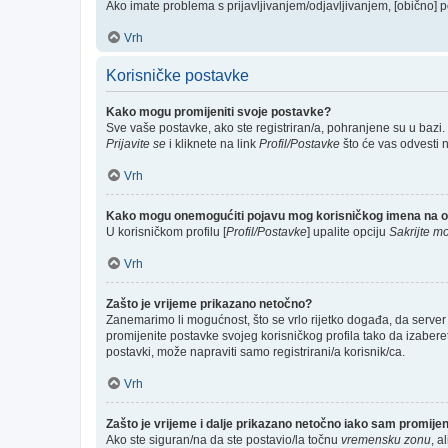
Ako imate problema s prijavljivanjem/odjavljivanjem, [obično] p
Vrh
Korisničke postavke
Kako mogu promijeniti svoje postavke?
Sve vaše postavke, ako ste registriran/a, pohranjene su u bazi.
Prijavite se
i kliknete na link
Profil/Postavke
što će vas odvesti 
Vrh
Kako mogu onemogućiti pojavu mog korisničkog imena na o
U korisničkom profilu [
Profil/Postavke
] upalite opciju
Sakrijte mo
Vrh
Zašto je vrijeme prikazano netočno?
Zanemarimo li mogućnost, što se vrlo rijetko događa, da server 
promijenite postavke svojeg korisničkog profila tako da izabe
postavki, može napraviti samo registrirani/a korisnik/ca.
Vrh
Zašto je vrijeme i dalje prikazano netočno iako sam promij
Ako ste siguran/na da ste postavio/la točnu
vremensku zonu
, a