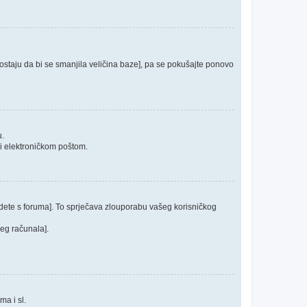
 postaju da bi se smanjila veličina baze], pa se pokušajte ponovo
u.
ći elektroničkom poštom.
odete s foruma]. To sprječava zlouporabu vašeg korisničkog
jeg računala].
ma i sl.