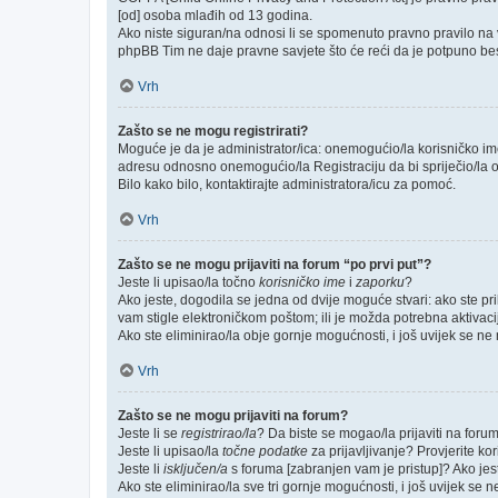
[od] osoba mlađih od 13 godina.
Ako niste siguran/na odnosi li se spomenuto pravno pravilo na v
phpBB Tim ne daje pravne savjete što će reći da je potpuno be
Vrh
Zašto se ne mogu registrirati?
Moguće je da je administrator/ica: onemogućio/la korisničko ime k
adresu odnosno onemogućio/la Registraciju da bi spriječio/la o
Bilo kako bilo, kontaktirajte administratora/icu za pomoć.
Vrh
Zašto se ne mogu prijaviti na forum “po prvi put”?
Jeste li upisao/la točno
korisničko ime
i
zaporku
?
Ako jeste, dogodila se jedna od dvije moguće stvari: ako ste p
vam stigle elektroničkom poštom; ili je možda potrebna aktivacija
Ako ste eliminirao/la obje gornje mogućnosti, i još uvijek se ne m
Vrh
Zašto se ne mogu prijaviti na forum?
Jeste li se
registrirao/la
? Da biste se mogao/la prijaviti na forum, 
Jeste li upisao/la
točne podatke
za prijavljivanje? Provjerite ko
Jeste li
isključen/a
s foruma [zabranjen vam je pristup]? Ako jeste
Ako ste eliminirao/la sve tri gornje mogućnosti, i još uvijek se n