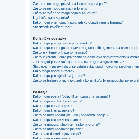
Zašto se ne mogu prijaviti na forum “po prvi put”?
Zašto se ne mogu prijaviti na forum?
Zašto se “više” ne mogu prijaviti na forum?
Izgubio/la sam zaporku!
Kako mogu onemogućiti automatsko odjavljivanje s foruma?
Što “Izbriši kolačiće” radi?
Korisničke postavke
Kako mogu promijeniti svoje postavke?
Kako mogu onemogućiti pojavu mog korisničkog imena na online popi
Zašto je vrijeme prikazano netočno?
Zašto je vrijeme i dalje prikazano netočno iako sam promijenio/la vre
Je li moguć prikaz sučelja foruma na drugom/im jeziku/cima?
Što trebam napraviti da bi se vidjela slika ispod mojeg korisničkog ime
Kako mogu dodati avatara?
Kako mogu promijeniti svoj status?
Zašto se trebam prijaviti ako želim korisniku/ci foruma poslati poruku
Postanje
Kako mogu postati [objaviti] temu/post na forum(u)?
Kako mogu urediti/izbrisati post?
Kako mogu dodati potpis?
Kako mogu kreirati anketu?
Zašto ne mogu dodati još [više] odgovora [opcija]?
Kako mogu urediti/izbrisati anketu?
Zašto ne mogu pristupiti tematskom forumu?
Zašto ne mogu dodavati privitke?
Zašto sam dobio/la upozorenje?
Kako mogu prijaviti post?