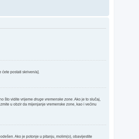
e ćete postati skriven/a].
no što vidite vrijeme
druge vremenske zone
. Ako je to slučaj,
Uzmite u obzir da mijenjanje vremenske zone, kao i većinu
 podešen. Ako je potonje u pitanju, molim(o), obavijestite