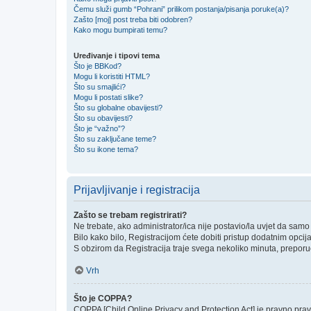
Čemu služi gumb “Pohrani” prilikom postanja/pisanja poruke(a)?
Zašto [moj] post treba biti odobren?
Kako mogu bumpirati temu?
Uređivanje i tipovi tema
Što je BBKod?
Mogu li koristiti HTML?
Što su smajlići?
Mogu li postati slike?
Što su globalne obavijesti?
Što su obavijesti?
Što je “važno”?
Što su zaključane teme?
Što su ikone tema?
Prijavljivanje i registracija
Zašto se trebam registrirati?
Ne trebate, ako administrator/ica nije postavio/la uvjet da sam
Bilo kako bilo, Registracijom ćete dobiti pristup dodatnim opcij
S obzirom da Registracija traje svega nekoliko minuta, preporučlj
Vrh
Što je COPPA?
COPPA [Child Online Privacy and Protection Act] je pravno prav