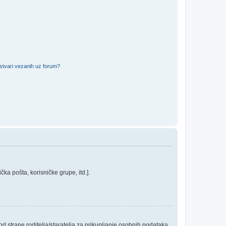
 stvari vezanih uz forum?
ka pošta, korisničke grupe, itd.].
 strane roditelja/staratelja za prikupljanje osobnih podataka