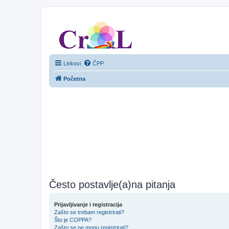
CroL Forum
Linkovi
ČPP
Početna
Često postavlje(a)na pitanja
Prijavljivanje i registracija
Zašto se trebam registrirati?
Što je COPPA?
Zašto se ne mogu registrirati?