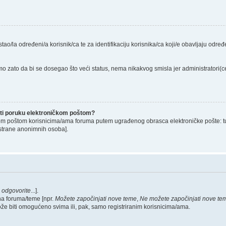
stao/la određeni/a korisnik/ca te za identifikaciju korisnika/ca koji/e obavljaju odr
o zato da bi se dosegao što veći status, nema nikakvog smisla jer administratori
lati poruku elektroničkom poštom?
om poštom korisnicima/ama foruma putem ugrađenog obrasca elektroničke pošte: tu op
strane anonimnih osoba].
,
odgovorite
...].
na foruma/teme [npr.
Možete započinjati nove teme
,
Ne možete započinjati nove te
ože biti omogućeno svima ili, pak, samo registriranim korisnicima/ama.