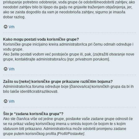
pristupanje potrebno odobrenje, vođa grupe će odobriti/neodobriti zahtjev, ako
neodobri zahtjev bilo bi lijepo da ga/ju ne gnjavite traženjem objašnjenja, jer,
ako se zaista dogodilo da vam je neodobrio/la zahtjev, sigurno je imao/la
dobar razlog.
Vrh
Kako mogu postati vođa korisničke grupe?
Korisničke grupe inicijalno kreira administrator/ica pri čemu odmah određuje i
vođu grupe.
Ako želite postati vođom već postojeće grupe ili, pak, (za)tražiti otvaranje nove
grupe, kontaktirajte administratora/icu [npr. privatnom porukom].
Vrh
Zašto su [neke] korisničke grupe prikazane različitim bojama?
Administrator/ica foruma određuje boje [članova/ica] korisničkih grupa da bi ih
bilo lakše identificirati/razlikovati.
Vrh
Što je “zadana korisnička grupa”?
Ako ste član/ica više od jedne grupe, postavke vaše zadane grupe odnosit će
se na prikaz vašeg korisničkog imena u smislu kojom će bojom te s kojim
statusom biti prikazano. Administrator/ica može odobriti promjenu zadane
grupe putem korisničkog profila
[Profil/Postavke]
.