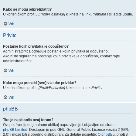
Kako se mogu odpretplatiti?
U korisničkom profilu
[Profil/Postavke]
kliknete na link
Pretplate
i slijedite upute.
Vrh
Privitci
Postanje kojih privitaka je dopušteno?
Administrator/ica određuje postanje kojih privitaka je dopušteno.
Ako niste siguran/na postanje kojih privitaka je dopušteno, kontaktirajte
administratora/icu.
Vrh
Kako mogu pronaći [sve] vlastite privitke?
U korisničkom profilu
[Profil/Postavke]
kliknete na link
Privitci
.
Vrh
phpBB
Tko je napisao/la ovaj forum?
Ovaj softver [u originalnom obliku] napravljen je i objavljen od strane
phpBB Limited
. Dostupan je pod GNU General Public Licence verzija 2 (GPL-
2.0) i može biti slobodno distribuiran. Za detalje posjetite:
O phpBBu
. phpBB