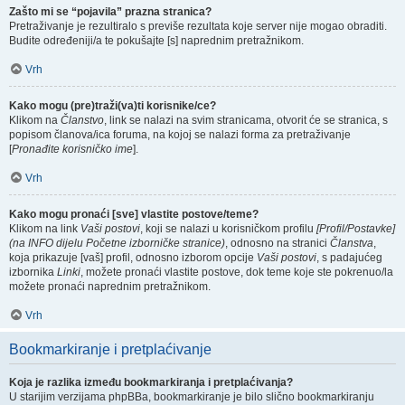
Zašto mi se “pojavila” prazna stranica?
Pretraživanje je rezultiralo s previše rezultata koje server nije mogao obraditi.
Budite određeniji/a te pokušajte [s] naprednim pretražnikom.
Vrh
Kako mogu (pre)traži(va)ti korisnike/ce?
Klikom na
Članstvo
, link se nalazi na svim stranicama, otvorit će se stranica, s
popisom članova/ica foruma, na kojoj se nalazi forma za pretraživanje
[
Pronađite korisničko ime
].
Vrh
Kako mogu pronaći [sve] vlastite postove/teme?
Klikom na link
Vaši postovi
, koji se nalazi u korisničkom profilu
[Profil/Postavke]
(na INFO dijelu Početne izborničke stranice)
, odnosno na stranici
Članstva
,
koja prikazuje [vaš] profil, odnosno izborom opcije
Vaši postovi
, s padajućeg
izbornika
Linki
, možete pronaći vlastite postove, dok teme koje ste pokrenuo/la
možete pronaći naprednim pretražnikom.
Vrh
Bookmarkiranje i pretplaćivanje
Koja je razlika između bookmarkiranja i pretplaćivanja?
U starijim verzijama phpBBa, bookmarkiranje je bilo slično bookmarkiranju