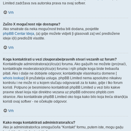
Limited zadržava sva autorska prava na ovaj softver.
Vrh
Zašto X mogućnost nije dostupna?
Ako smatrate da neka mogućnost treba biti dodana, posjetite
phpBB Centar Ideja
, (a) gdje možete vidjeti [i glasovati za] već predložene
ideje i(li) predložiti vlastite.
Vrh
Koga kontaktirati u vezi zlouporabe/pravnih stvari vezanih uz forum?
Kontaktirajte administratora(e)/icu(e) foruma. Ako ga/ju/ih ne možete (pro)naći,
kontaktirajte moderatora(e)/icu(e) foruma i njih pitajte koga biste trebao/la
pitati. Ako i dalje ne dobijete odgovor, kontaktirajte vlasnika/cu domene [
whois lookup
] ili pružatelja usluga. phpBB Limited nema apsolutno nikakvu
kontrolu i ne može ni u kojem slučaju odgovarati za to kako, gdje i tko forum
koristi. Potpuno je besmisleno kontaktirati phpBB Limited u vezi bilo kakve
pravne stvari koja nije direktno vezana uz phpBB odnosno phpbb.com
stranice. Ako kontaktirate phpBB Limited oko toga kako bilo koja treća stran(k)a
koristi ovaj softver - ne očekujte odgovor.
Vrh
Kako mogu kontaktirati administratora/icu?
Ako je administrator/ica omogućio/la “Kontakt” formu, putem iste, mogu ga/ju