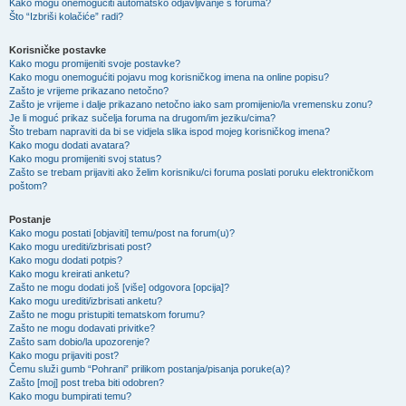
Kako mogu onemogućiti automatsko odjavljivanje s foruma?
Što “Izbriši kolačiće” radi?
Korisničke postavke
Kako mogu promijeniti svoje postavke?
Kako mogu onemogućiti pojavu mog korisničkog imena na online popisu?
Zašto je vrijeme prikazano netočno?
Zašto je vrijeme i dalje prikazano netočno iako sam promijenio/la vremensku zonu?
Je li moguć prikaz sučelja foruma na drugom/im jeziku/cima?
Što trebam napraviti da bi se vidjela slika ispod mojeg korisničkog imena?
Kako mogu dodati avatara?
Kako mogu promijeniti svoj status?
Zašto se trebam prijaviti ako želim korisniku/ci foruma poslati poruku elektroničkom
poštom?
Postanje
Kako mogu postati [objaviti] temu/post na forum(u)?
Kako mogu urediti/izbrisati post?
Kako mogu dodati potpis?
Kako mogu kreirati anketu?
Zašto ne mogu dodati još [više] odgovora [opcija]?
Kako mogu urediti/izbrisati anketu?
Zašto ne mogu pristupiti tematskom forumu?
Zašto ne mogu dodavati privitke?
Zašto sam dobio/la upozorenje?
Kako mogu prijaviti post?
Čemu služi gumb “Pohrani” prilikom postanja/pisanja poruke(a)?
Zašto [moj] post treba biti odobren?
Kako mogu bumpirati temu?