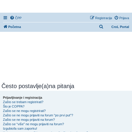
CroL Forum
ČPP
Registracija
Prijava
P
Početna
CroL Portal
r
e
t
r
a
ž
n
i
Često postavlje(a)na pitanja
k
Prijavljivanje i registracija
Zašto se trebam registrirati?
Što je COPPA?
Zašto se ne mogu registrirati?
Zašto se ne mogu prijaviti na forum “po prvi put”?
Zašto se ne mogu prijaviti na forum?
Zašto se “više” ne mogu prijaviti na forum?
Izgubio/la sam zaporku!