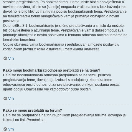
stranica preglednikom. Po bookmarkiranju teme, niste bio/la obaviješten/a o
novim postovima, ali ste se [kasnije] mogao/la vratiti na temu bez traženja iste,
dovoljno je bilo kliknuti na nju na popisu bookmarkiranih tema. Pretplaćivanje
na temu/tematski forum omogućavalo vam je primanje obavijesti o novim
postovima.
Od phpBBa 3.1, bookmarkiranje je slično pretplaćivanju u smislu da možete
biti obaviješten/a o ažuriranju teme. Pretplaćivanje vam [i dalje] omogućava
primanje obavijesti o novim postovima u temama odnosno novima temama na
tematskim forumima.
Opcije obavješćivanja bookmarkiranja i pretplaćivanja možete postaviti u
korisničkom profilu
[Profil/Postavke]
u
Postavkama obavijesti
.
Vrh
Kako mogu bookmarkirati odnosno pretplatiti se na temu?
Da biste bookmarkirao/la odnosno pretplatio/la se na temu, prilikom
pregledavanja teme, dovoljno je izabrati s padajućeg izbornika teme
odgovarajuću opciju odnosno, za pretplaćivanje, prilikom postanja posta,
upaliti opciju
Obavijestite me kad odgovor bude postan
.
Vrh
Kako se mogu pretplatiti na forum?
Da biste se pretplatio/la na forum, prilikom pregledavanja foruma, dovoljno je
kliknuti na link
Pretplati se
.
Vrh