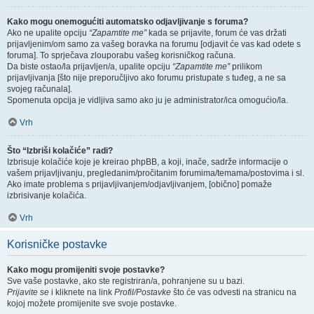
Kako mogu onemogućiti automatsko odjavljivanje s foruma?
Ako ne upalite opciju
“Zapamtite me”
kada se prijavite, forum će vas držati
prijavljenim/om samo za vašeg boravka na forumu [odjavit će vas kad odete s
foruma]. To sprječava zlouporabu vašeg korisničkog računa.
Da biste ostao/la prijavljen/a, upalite opciju
“Zapamtite me”
prilikom
prijavljivanja [što nije preporučljivo ako forumu pristupate s tuđeg, a ne sa
svojeg računala].
Spomenuta opcija je vidljiva samo ako ju je administrator/ica omogućio/la.
Vrh
Što “Izbriši kolačiće” radi?
Izbrisuje kolačiće koje je kreirao phpBB, a koji, inače, sadrže informacije o
vašem prijavljivanju, pregledanim/pročitanim forumima/temama/postovima i sl.
Ako imate problema s prijavljivanjem/odjavljivanjem, [obično] pomaže
izbrisivanje kolačića.
Vrh
Korisničke postavke
Kako mogu promijeniti svoje postavke?
Sve vaše postavke, ako ste registriran/a, pohranjene su u bazi.
Prijavite se
i kliknete na link
Profil/Postavke
što će vas odvesti na stranicu na
kojoj možete promijenite sve svoje postavke.