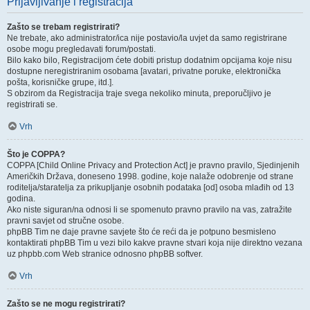
Prijavljivanje i registracija
Zašto se trebam registrirati?
Ne trebate, ako administrator/ica nije postavio/la uvjet da samo registrirane
osobe mogu pregledavati forum/postati.
Bilo kako bilo, Registracijom ćete dobiti pristup dodatnim opcijama koje nisu
dostupne neregistriranim osobama [avatari, privatne poruke, elektronička
pošta, korisničke grupe, itd.].
S obzirom da Registracija traje svega nekoliko minuta, preporučljivo je
registrirati se.
Vrh
Što je COPPA?
COPPA [Child Online Privacy and Protection Act] je pravno pravilo, Sjedinjenih
Američkih Država, doneseno 1998. godine, koje nalaže odobrenje od strane
roditelja/staratelja za prikupljanje osobnih podataka [od] osoba mlađih od 13
godina.
Ako niste siguran/na odnosi li se spomenuto pravno pravilo na vas, zatražite
pravni savjet od stručne osobe.
phpBB Tim ne daje pravne savjete što će reći da je potpuno besmisleno
kontaktirati phpBB Tim u vezi bilo kakve pravne stvari koja nije direktno vezana
uz phpbb.com Web stranice odnosno phpBB softver.
Vrh
Zašto se ne mogu registrirati?