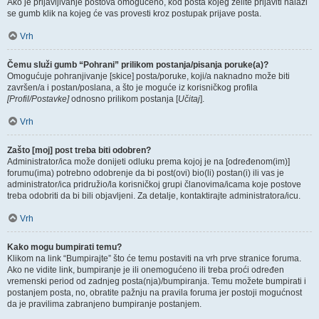
Ako je prijavljivanje postova omogućeno, kod posta kojeg želite prijaviti nalazi
se gumb klik na kojeg će vas provesti kroz postupak prijave posta.
Vrh
Čemu služi gumb “Pohrani” prilikom postanja/pisanja poruke(a)?
Omogućuje pohranjivanje [skice] posta/poruke, koji/a naknadno može biti
završen/a i postan/poslana, a što je moguće iz korisničkog profila
[Profil/Postavke]
odnosno prilikom postanja [
Učitaj
].
Vrh
Zašto [moj] post treba biti odobren?
Administrator/ica može donijeti odluku prema kojoj je na [određenom(im)]
forumu(ima) potrebno odobrenje da bi post(ovi) bio(li) postan(i) ili vas je
administrator/ica pridružio/la korisničkoj grupi članovima/icama koje postove
treba odobriti da bi bili objavljeni. Za detalje, kontaktirajte administratora/icu.
Vrh
Kako mogu bumpirati temu?
Klikom na link “Bumpirajte” što će temu postaviti na vrh prve stranice foruma.
Ako ne vidite link, bumpiranje je ili onemogućeno ili treba proći određen
vremenski period od zadnjeg posta(nja)/bumpiranja. Temu možete bumpirati i
postanjem posta, no, obratite pažnju na pravila foruma jer postoji mogućnost
da je pravilima zabranjeno bumpiranje postanjem.