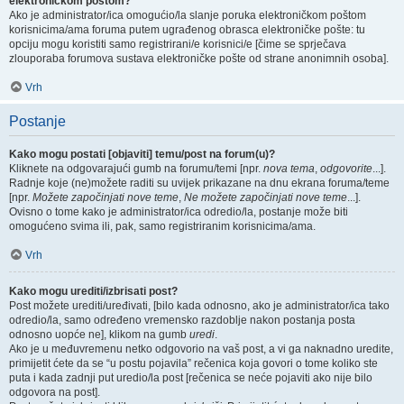
elektroničkom poštom?
Ako je administrator/ica omogućio/la slanje poruka elektroničkom poštom
korisnicima/ama foruma putem ugrađenog obrasca elektroničke pošte: tu
opciju mogu koristiti samo registrirani/e korisnici/e [čime se sprječava
zlouporaba forumova sustava elektroničke pošte od strane anonimnih osoba].
Vrh
Postanje
Kako mogu postati [objaviti] temu/post na forum(u)?
Kliknete na odgovarajući gumb na forumu/temi [npr.
nova tema
,
odgovorite
...].
Radnje koje (ne)možete raditi su uvijek prikazane na dnu ekrana foruma/teme
[npr.
Možete započinjati nove teme
,
Ne možete započinjati nove teme
...].
Ovisno o tome kako je administrator/ica odredio/la, postanje može biti
omogućeno svima ili, pak, samo registriranim korisnicima/ama.
Vrh
Kako mogu urediti/izbrisati post?
Post možete urediti/uređivati, [bilo kada odnosno, ako je administrator/ica tako
odredio/la, samo određeno vremensko razdoblje nakon postanja posta
odnosno uopće ne], klikom na gumb
uredi
.
Ako je u međuvremenu netko odgovorio na vaš post, a vi ga naknadno uredite,
primijetit ćete da se “u postu pojavila” rečenica koja govori o tome koliko ste
puta i kada zadnji put uredio/la post [rečenica se neće pojaviti ako nije bilo
odgovora na post].