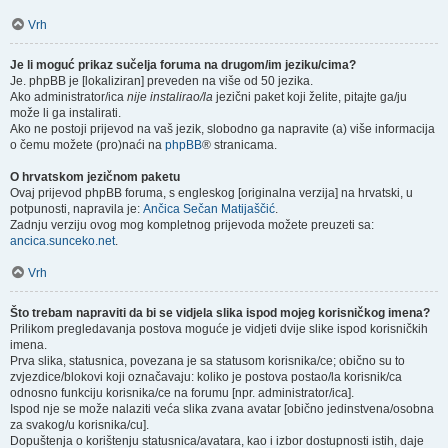
Vrh
Je li moguć prikaz sučelja foruma na drugom/im jeziku/cima?
Je. phpBB je [lokaliziran] preveden na više od 50 jezika.
Ako administrator/ica
nije instalirao/la
jezični paket koji želite, pitajte ga/ju
može li ga instalirati.
Ako ne postoji prijevod na vaš jezik, slobodno ga napravite (a) više informacija
o čemu možete (pro)naći na
phpBB
® stranicama.
O hrvatskom jezičnom paketu
Ovaj prijevod phpBB foruma, s engleskog [originalna verzija] na hrvatski, u
potpunosti, napravila je:
Ančica Sečan Matijaščić
.
Zadnju verziju ovog mog kompletnog prijevoda možete preuzeti sa:
ancica.sunceko.net
.
Vrh
Što trebam napraviti da bi se vidjela slika ispod mojeg korisničkog imena?
Prilikom pregledavanja postova moguće je vidjeti dvije slike ispod korisničkih
imena.
Prva slika, statusnica, povezana je sa statusom korisnika/ce; obično su to
zvjezdice/blokovi koji označavaju: koliko je postova postao/la korisnik/ca
odnosno funkciju korisnika/ce na forumu [npr. administrator/ica].
Ispod nje se može nalaziti veća slika zvana avatar [obično jedinstvena/osobna
za svakog/u korisnika/cu].
Dopuštenja o korištenju statusnica/avatara, kao i izbor dostupnosti istih, daje