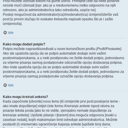
Post možete izbrisati klikom na gumb
izbriši
. Primijetit ćete da neke postove
nećete moći izbrisati [npr. ako je u međuvremenu netko odgovorio na njih
odnosno, ako je administrator/ica tako odredio/la, uopće ne].
Postoji mogućnost da administrator(ica)/moderator(ica) izmijeni/izbriše vaš
post [u prvom slučaju bi svakako trebao/la napisati opasku što je i zašto
izmijenio/la].
Vrh
Kako mogu dodati potpis?
Potpis možete napraviti/uređivati u svom korisničkom profilu
[Profil/Postavke]
.
Ako ste upalio/la opciju da se potpis automatski dodaje svim vašim
postovima/porukama, a u neki post/poruku ne želite dodati potpis, jednostavno
za vrijeme pisanja samog posta/poruke odoznačite opciju dodavanja potpisa.
Ako niste upalio/la opciju da se potpis automatski dodaje svim vašim
postovima/porukama, a u neki post/poruku želite dodati potpis, jednostavno za
vrijeme pisanja samog posta/poruke označite opciju dodavanja potpisa.
Vrh
Kako mogu kreirati anketu?
Kada započnete [otvorite] novu temu [ili izmijenite prvi post postojeće teme -
ako imate dopuštenje] vidjet ćete formu
Kreiranje ankete
ispod okvira za
pisanje teksta posta [ako to ne vidite, vjerojatno nemate dopuštenje za
kreiranje anketa]. Upišete pitanje i [barem] dva moguća odgovora [svaki u
zaseban redak], kojih maksimalan limit određuje administrator/ica. Možete
postaviti (i) vremensko ograničenje trajanja ankete [upišete broj dana;