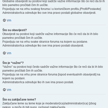
Globalne obavijesti su postovi koji sadrže važne informacije što će reći da bi ih
bilo pametno pročitati čim ih uočite.
Pojavljuju se na vrhu svakog foruma i u korisničkom profilu
[Profil/Postavke]
.
Administrator/ica određuje tko sve ima pravo postati globalne obavijesti.
Vrh
Što su obavijesti?
Obavijesti su postovi koji sadrže važne informacije što će reći da bi ih bilo
pametno pročitati čim ih uočite.
Pojavljuju se na vrhu svake stranice foruma na kojem su postane.
Administrator/ica određuje tko sve ima pravo postati obavijesti.
Vrh
Što je “važno”?
“Važno” su postovi koji često sadrže važne informacije što će reći da bi ih bilo
pametno pročitati čim ih uočite.
Pojavljuju se na vrhu prve stranice foruma [ispod eventualnih obavijesti] na
kojem su postani.
Administrator/ica određuje tko ih sve ima pravo postati.
Vrh
Što su zaključane teme?
Zaključane teme su teme koje je moderator(ica)/administrator(ica) [zbog
nekog, a može ih biti puno, razloga] zaključao/la.