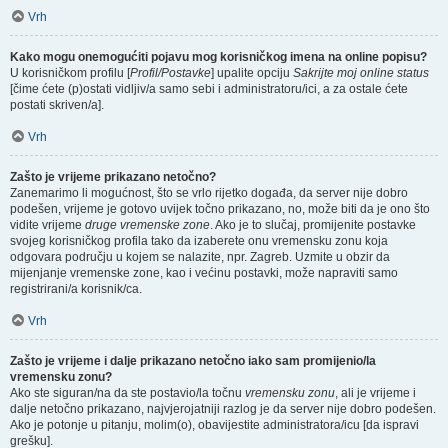
Vrh
Kako mogu onemogućiti pojavu mog korisničkog imena na online popisu?
U korisničkom profilu [
Profil/Postavke
] upalite opciju
Sakrijte moj online status
[čime ćete (p)ostati vidljiv/a samo sebi i administratoru/ici, a za ostale ćete
postati skriven/a].
Vrh
Zašto je vrijeme prikazano netočno?
Zanemarimo li mogućnost, što se vrlo rijetko događa, da server nije dobro
podešen, vrijeme je gotovo uvijek točno prikazano, no, može biti da je ono što
vidite vrijeme
druge vremenske zone
. Ako je to slučaj, promijenite postavke
svojeg korisničkog profila tako da izaberete onu vremensku zonu koja
odgovara području u kojem se nalazite, npr. Zagreb. Uzmite u obzir da
mijenjanje vremenske zone, kao i većinu postavki, može napraviti samo
registrirani/a korisnik/ca.
Vrh
Zašto je vrijeme i dalje prikazano netočno iako sam promijenio/la
vremensku zonu?
Ako ste siguran/na da ste postavio/la točnu
vremensku zonu
, ali je vrijeme i
dalje netočno prikazano, najvjerojatniji razlog je da server nije dobro podešen.
Ako je potonje u pitanju, molim(o), obavijestite administratora/icu [da ispravi
grešku].