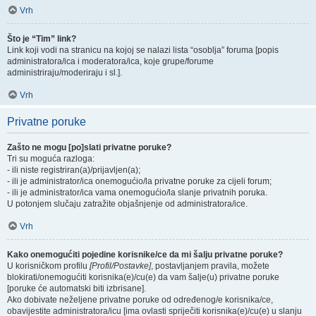
Vrh
Što je “Tim” link?
Link koji vodi na stranicu na kojoj se nalazi lista “osoblja” foruma [popis
administratora/ica i moderatora/ica, koje grupe/forume
administriraju/moderiraju i sl.].
Vrh
Privatne poruke
Zašto ne mogu [po]slati privatne poruke?
Tri su moguća razloga:
- ili niste registriran(a)/prijavljen(a);
- ili je administrator/ica onemogućio/la privatne poruke za cijeli forum;
- ili je administrator/ica vama onemogućio/la slanje privatnih poruka.
U potonjem slučaju zatražite objašnjenje od administratora/ice.
Vrh
Kako onemogućiti pojedine korisnike/ce da mi šalju privatne poruke?
U korisničkom profilu
[Profil/Postavke]
, postavljanjem pravila, možete
blokirati/onemogućiti korisnika(e)/cu(e) da vam šalje(u) privatne poruke
[poruke će automatski biti izbrisane].
Ako dobivate neželjene privatne poruke od određenog/e korisnika/ce,
obavijestite administratora/icu [ima ovlasti spriječiti korisnika(e)/cu(e) u slanju