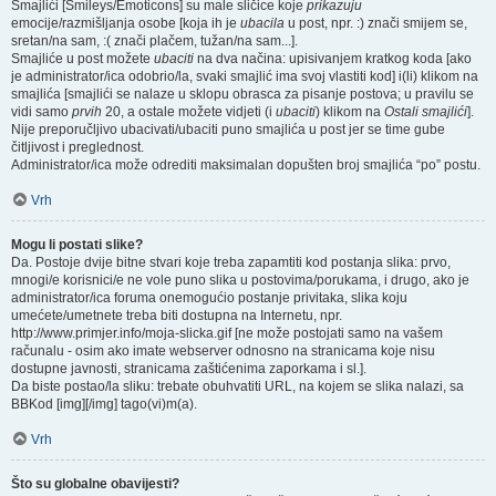
Smajlići [Smileys/Emoticons] su male sličice koje
prikazuju
emocije/razmišljanja osobe [koja ih je
ubacila
u post, npr. :) znači smijem se,
sretan/na sam, :( znači plačem, tužan/na sam...].
Smajliće u post možete
ubaciti
na dva načina: upisivanjem kratkog koda [ako
je administrator/ica odobrio/la, svaki smajlić ima svoj vlastiti kod] i(li) klikom na
smajlića [smajlići se nalaze u sklopu obrasca za pisanje postova; u pravilu se
vidi samo
prvih
20, a ostale možete vidjeti (i
ubaciti
) klikom na
Ostali smajlići
].
Nije preporučljivo ubacivati/ubaciti puno smajlića u post jer se time gube
čitljivost i preglednost.
Administrator/ica može odrediti maksimalan dopušten broj smajlića “po” postu.
Vrh
Mogu li postati slike?
Da. Postoje dvije bitne stvari koje treba zapamtiti kod postanja slika: prvo,
mnogi/e korisnici/e ne vole puno slika u postovima/porukama, i drugo, ako je
administrator/ica foruma onemogućio postanje privitaka, slika koju
umećete/umetnete treba biti dostupna na Internetu, npr.
http://www.primjer.info/moja-slicka.gif [ne može postojati samo na vašem
računalu - osim ako imate webserver odnosno na stranicama koje nisu
dostupne javnosti, stranicama zaštićenima zaporkama i sl.].
Da biste postao/la sliku: trebate obuhvatiti URL, na kojem se slika nalazi, sa
BBKod [img][/img] tago(vi)m(a).
Vrh
Što su globalne obavijesti?