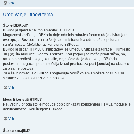
Vrh
Uređivanje i tipovi tema
Što je BBKod?
BBKod je specijalna implementacija HTMLa.
Mogućnost korištenja BBKoda daje administrator/ica foruma (de)aktiviranjem
ove opcije. Bez obzira na to što je administrator/ica odredio/la, opcionalno
sam/a možete (de)aktivirati korištenje BBKoda.
BBKod je sličan HTMLu u stilu; tagovi se umeću u vitičaste zagrade [i] [umjesto
<i>] (a) što nudi veću kontrolu prikaza. Kod [tagovi] se može pisati ručno, no,
ovisno o predlošku kojeg koristite, vidjet ćete da je dodavanje BBKoda
postovima moguće i putem sučelja iznad prostora za post [poruku] na obrascu
za pisanje postova.
Za više informacija o BBKodu pogledajte Vodič kojemu možete pristupiti sa
stranice za pisanje/uređivanje postova.
Vrh
Mogu li koristiti HTML?
Ne. Većinu onoga što je moguće dobiti/prikazati korištenjem HTMLa moguće je
dobiti/prikazati i korištenjem BBKoda.
Vrh
Što su smajlići?