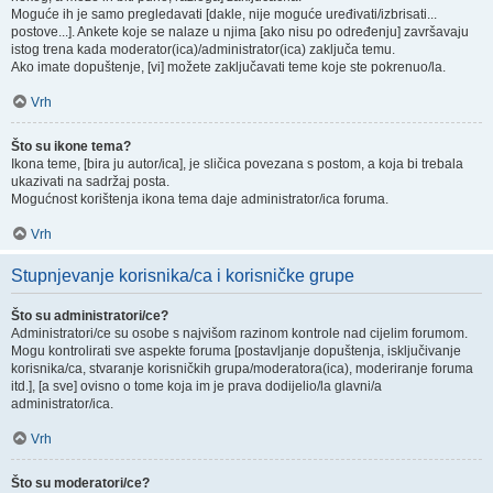
Moguće ih je samo pregledavati [dakle, nije moguće uređivati/izbrisati...
postove...]. Ankete koje se nalaze u njima [ako nisu po određenju] završavaju
istog trena kada moderator(ica)/administrator(ica) zaključa temu.
Ako imate dopuštenje, [vi] možete zaključavati teme koje ste pokrenuo/la.
Vrh
Što su ikone tema?
Ikona teme, [bira ju autor/ica], je sličica povezana s postom, a koja bi trebala
ukazivati na sadržaj posta.
Mogućnost korištenja ikona tema daje administrator/ica foruma.
Vrh
Stupnjevanje korisnika/ca i korisničke grupe
Što su administratori/ce?
Administratori/ce su osobe s najvišom razinom kontrole nad cijelim forumom.
Mogu kontrolirati sve aspekte foruma [postavljanje dopuštenja, isključivanje
korisnika/ca, stvaranje korisničkih grupa/moderatora(ica), moderiranje foruma
itd.], [a sve] ovisno o tome koja im je prava dodijelio/la glavni/a
administrator/ica.
Vrh
Što su moderatori/ce?