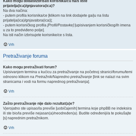
Kako mogu dodati/izbrisati korisnika/cu na/s liste
prijatelja(ica)/gnjavatora(ica)?
Na dva načina:
- putem profila korisnika/ce [klikom na link dodajete ga/ju na listu
prijatelja(ica)/gnjavatora(ica)];
- putem korisničkog profila
[Profil/Postavke]
[upisivanjem korisničkog/ih imena
u za to predviđeno polje].
Na isti način izbrisujete korisnike/ce s lista.
Vrh
Pretraživanje foruma
Kako mogu pretraživati forum?
Upisivanjem termina u kućicu za pretraživanje na početnoj stranici/forumu/temi
odnosno klikom na
Pretražnik/Napredno pretraživanje
[link se nalazi na svim
stranicama i vodi na formu naprednog pretraživanja].
Vrh
Zašto pretraživanje nije dalo rezultat(a)e?
Vjerojatno ste upisao/la previše [uobičajenih] termina koje phpBB ne indeksira
ili ste bio/la previše nejasan(a)/neodređen(a). Budite određeniji/a te pokušajte
[s] naprednim pretražnikom.
Vrh