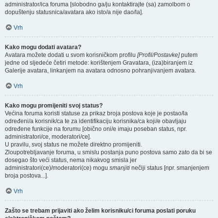
administrator/ica foruma [slobodno ga/ju kontaktirajte (sa) zamolbom o
dopuštenju statusnica/avatara ako isto/a nije dao/la].
Vrh
Kako mogu dodati avatara?
Avatara možete dodati u svom korisničkom profilu
[Profil/Postavke]
putem
jedne od sljedeće četiri metode: korištenjem Gravatara, (iza)biranjem iz
Galerije avatara, linkanjem na avatara odnosno pohranjivanjem avatara.
Vrh
Kako mogu promijeniti svoj status?
Većina foruma koristi statuse za prikaz broja postova koje je postao/la
određeni/a korisnik/ca te za identifikaciju korisnika/ca koji/e obavljaju
određene funkcije na forumu [obično oni/e imaju poseban status, npr.
administratori/ce, moderatori/ce].
U pravilu, svoj status ne možete direktno promijeniti.
Zloupotrebljavanje foruma, u smislu postanja puno postova samo zato da bi se
dosegao što veći status, nema nikakvog smisla jer
administratori(ce)/moderatori(ce) mogu
smanjiti
nečiji status [npr. smanjenjem
broja postova...].
Vrh
Zašto se trebam prijaviti ako želim korisniku/ci foruma poslati poruku