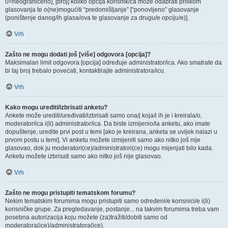
0=neograničeno], [broj] koliko opcija korisnik/ca može odabrati prilikom
glasovanja te o(ne)mogućiti “predomišljanje” [“ponovljeno” glasovanje
(poništenje danog/ih glasa/ova te glasovanje za drugu/e opciju/e)].
Vrh
Zašto ne mogu dodati još [više] odgovora [opcija]?
Maksimalan limit odgovora [opcija] određuje administrator/ica. Ako smatrate da
bi taj broj trebalo povećati, kontaktirajte administratora/icu.
Vrh
Kako mogu urediti/izbrisati anketu?
Ankete može urediti/uređivati/izbrisati samo ona/j koja/i ih je i kreirala/o,
moderator/ica i(li) administrator/ica. Da biste izmijenio/la anketu, ako imate
dopuštenje, uredite prvi post u temi [ako je kreirana, anketa se uvijek nalazi u
prvom postu u temi]. Vi anketu možete izmijeniti samo ako nitko još nije
glasovao, dok ju moderatori(ce)/administratori(ce) mogu mijenjati bilo kada.
Anketu možete izbrisati samo ako nitko još nije glasovao.
Vrh
Zašto ne mogu pristupiti tematskom forumu?
Nekim tematskim forumima mogu pristupiti samo određeni/e korisnici/e i(li)
korisničke grupe. Za pregledavanje, postanje... na takvim forumima treba vam
posebna autorizacija koju možete (za)tražiti/dobiti samo od
moderatora(ice)/administratora(ice).