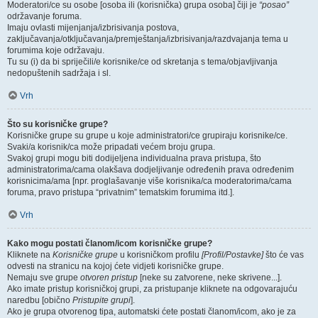
Moderatori/ce su osobe [osoba ili (korisnička) grupa osoba] čiji je
“posao”
održavanje foruma.
Imaju ovlasti mijenjanja/izbrisivanja postova,
zaključavanja/otključavanja/premještanja/izbrisivanja/razdvajanja tema u
forumima koje održavaju.
Tu su (i) da bi spriječili/e korisnike/ce od skretanja s tema/objavljivanja
nedopuštenih sadržaja i sl.
Vrh
Što su korisničke grupe?
Korisničke grupe su grupe u koje administratori/ce grupiraju korisnike/ce.
Svaki/a korisnik/ca može pripadati većem broju grupa.
Svakoj grupi mogu biti dodijeljena individualna prava pristupa, što
administratorima/cama olakšava dodjeljivanje određenih prava određenim
korisnicima/ama [npr. proglašavanje više korisnika/ca moderatorima/cama
foruma, pravo pristupa “privatnim” tematskim forumima itd.].
Vrh
Kako mogu postati članom/icom korisničke grupe?
Kliknete na
Korisničke grupe
u korisničkom profilu
[Profil/Postavke]
što će vas
odvesti na stranicu na kojoj ćete vidjeti korisničke grupe.
Nemaju sve grupe
otvoren pristup
[neke su zatvorene, neke skrivene...].
Ako imate pristup korisničkoj grupi, za pristupanje kliknete na odgovarajuću
naredbu [obično
Pristupite grupi
].
Ako je grupa otvorenog tipa, automatski ćete postati članom/icom, ako je za