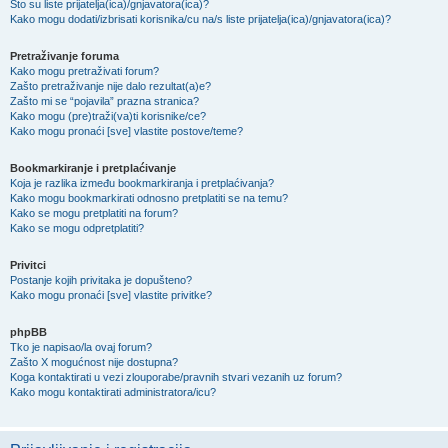
Što su liste prijatelja(ica)/gnjavatora(ica)?
Kako mogu dodati/izbrisati korisnika/cu na/s liste prijatelja(ica)/gnjavatora(ica)?
Pretraživanje foruma
Kako mogu pretraživati forum?
Zašto pretraživanje nije dalo rezultat(a)e?
Zašto mi se “pojavila” prazna stranica?
Kako mogu (pre)traži(va)ti korisnike/ce?
Kako mogu pronaći [sve] vlastite postove/teme?
Bookmarkiranje i pretplaćivanje
Koja je razlika između bookmarkiranja i pretplaćivanja?
Kako mogu bookmarkirati odnosno pretplatiti se na temu?
Kako se mogu pretplatiti na forum?
Kako se mogu odpretplatiti?
Privitci
Postanje kojih privitaka je dopušteno?
Kako mogu pronaći [sve] vlastite privitke?
phpBB
Tko je napisao/la ovaj forum?
Zašto X mogućnost nije dostupna?
Koga kontaktirati u vezi zlouporabe/pravnih stvari vezanih uz forum?
Kako mogu kontaktirati administratora/icu?