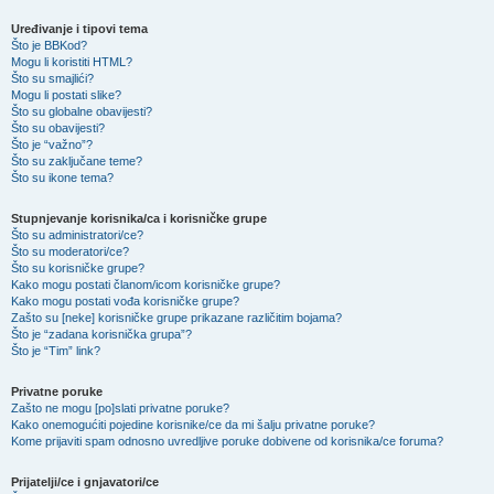
Uređivanje i tipovi tema
Što je BBKod?
Mogu li koristiti HTML?
Što su smajlići?
Mogu li postati slike?
Što su globalne obavijesti?
Što su obavijesti?
Što je “važno”?
Što su zaključane teme?
Što su ikone tema?
Stupnjevanje korisnika/ca i korisničke grupe
Što su administratori/ce?
Što su moderatori/ce?
Što su korisničke grupe?
Kako mogu postati članom/icom korisničke grupe?
Kako mogu postati vođa korisničke grupe?
Zašto su [neke] korisničke grupe prikazane različitim bojama?
Što je “zadana korisnička grupa”?
Što je “Tim” link?
Privatne poruke
Zašto ne mogu [po]slati privatne poruke?
Kako onemogućiti pojedine korisnike/ce da mi šalju privatne poruke?
Kome prijaviti spam odnosno uvredljive poruke dobivene od korisnika/ce foruma?
Prijatelji/ce i gnjavatori/ce