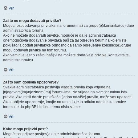
Vrh
Zašto ne mogu dodavati privitke?
Mogućnost dodavanja privitaka, na forumu(ima) za grupu(e)/korisnika(cu) daje
administrator/ica foruma.
Ako ne možete doda(va)ti privitke, moguće je da je administrator/ica
onemogućio/la dodavanje privitaka baš za taj određen forum na kojem ste
pokušao/la dodati privitak/ke odnosno da samo određeni/e korisnici(e)/grupe
mogu dodavati privitke na tom forumu.
Ako vam nije jasno zašto [baš] vi ne možete doda(va)ti privitke, kontaktirajte
administratora/icu.
Vrh
Zašto sam dobio/la upozorenje?
Svaki/a administrator/ica postavlja vlastita pravila koja vrijede na
[njegovom(im)/njezinom(im)] forumu/ima. Ne vrijede na svim forumima ista
pravila. Ako misli da ste prekršio/la [jedno od/više] pravila, može vas upozoriti.
Ako dobijete upozorenje, imajte na umu da je to odluka administratora/ice
foruma te da phpBB Limited nema ništa s time.
Vrh
Kako mogu prijaviti post?
Mogućnost prijave post(ov)a daje administrator/ica foruma.