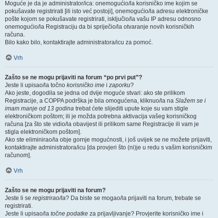
Moguće je da je administrator/ica: onemogućio/la korisničko ime kojim se
pokušavate registrirati [ili isto već postoji], onemogućio/la adresu elektroničke
pošte kojom se pokušavate registrirati, isključio/la vašu IP adresu odnosno
onemogućio/la Registraciju da bi spriječio/la otvaranje novih korisničkih
računa.
Bilo kako bilo, kontaktirajte administratora/icu za pomoć.
Vrh
Zašto se ne mogu prijaviti na forum “po prvi put”?
Jeste li upisao/la točno
korisničko ime
i
zaporku
?
Ako jeste, dogodila se jedna od dvije moguće stvari: ako ste prilikom
Registracije, a COPPA podrška je bila omogućena, kliknuo/la na
Slažem se i
imam manje od 13 godina
trebat ćete slijediti upute koje su vam stigle
elektroničkom poštom; ili je možda potrebna aktivacija vašeg korisničkog
računa [za što ste vidio/la obavijest ili prilikom same Registracije ili vam je
stigla elektroničkom poštom].
Ako ste eliminirao/la obje gornje mogućnosti, i još uvijek se ne možete prijaviti,
kontaktirajte administratora/icu [da provjeri što (ni)je u redu s vašim korisničkim
računom].
Vrh
Zašto se ne mogu prijaviti na forum?
Jeste li se
registrirao/la
? Da biste se mogao/la prijaviti na forum, trebate se
registrirati.
Jeste li upisao/la
točne podatke
za prijavljivanje? Provjerite korisničko ime i