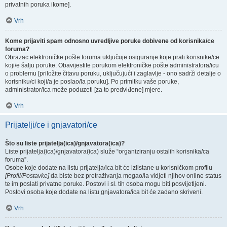
privatnih poruka ikome].
Vrh
Kome prijaviti spam odnosno uvredljive poruke dobivene od korisnika/ce
foruma?
Obrazac elektroničke pošte foruma uključuje osiguranje koje prati korisnike/ce
koji/e šalju poruke. Obavijestite porukom elektroničke pošte administratora/icu
o problemu [priložite čitavu poruku, uključujući i zaglavlje - ono sadrži detalje o
korisniku/ci koji/a je poslao/la poruku]. Po primitku vaše poruke,
administrator/ica može poduzeti [za to predviđene] mjere.
Vrh
Prijatelji/ce i gnjavatori/ce
Što su liste prijatelja(ica)/gnjavatora(ica)?
Liste prijatelja(ica)/gnjavatora(ica) služe “organiziranju ostalih korisnika/ca
foruma”.
Osobe koje dodate na listu prijatelja/ica bit će izlistane u korisničkom profilu
[Profil/Postavke]
da biste bez pretraživanja mogao/la vidjeti njihov online status
te im poslati privatne poruke. Postovi i sl. tih osoba mogu biti posvijetljeni.
Postovi osoba koje dodate na listu gnjavatora/ica bit će zadano skriveni.
Vrh