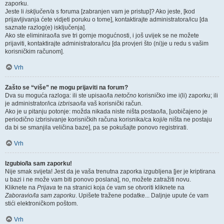
zaporku.
Jeste li
isključen/a
s foruma [zabranjen vam je pristup]? Ako jeste, [kod
prijavljivanja ćete vidjeti poruku o tome], kontaktirajte administratora/icu [da
saznate razlog(e) isključenja].
Ako ste eliminirao/la sve tri gornje mogućnosti, i još uvijek se ne možete
prijaviti, kontaktirajte administratora/icu [da provjeri što (ni)je u redu s vašim
korisničkim računom].
Vrh
Zašto se “više” ne mogu prijaviti na forum?
Dva su moguća razloga: ili ste upisao/la
netočno
korisničko ime i(li) zaporku; ili
je administrator/ica
izbrisao/la
vaš korisnički račun.
Ako je u pitanju potonje: možda nikada niste ništa postao/la, [uobičajeno je
periodično izbrisivanje korisničkih računa korisnika/ca koji/e ništa ne postaju
da bi se smanjila veličina baze], pa se pokušajte ponovo registrirati.
Vrh
Izgubio/la sam zaporku!
Nije smak svijeta! Jest da je vaša trenutna zaporka izgubljena [jer je kriptirana
u bazi i ne može vam biti ponovo poslana], no, možete zatražiti novu.
Kliknete na
Prijava
te na stranici koja će vam se otvoriti kliknete na
Zaboravio/la sam zaporku
. Upišete tražene podatke... Daljnje upute će vam
stići elektroničkom poštom.
Vrh