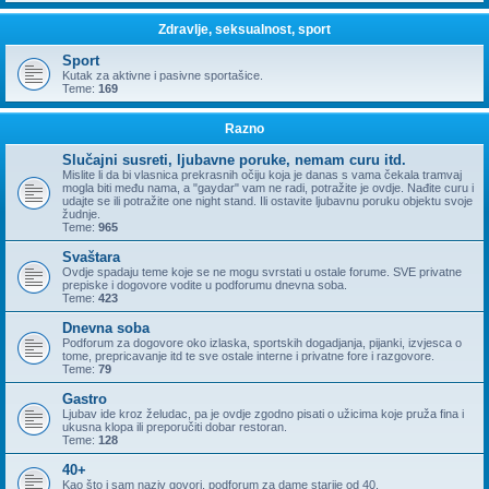
Zdravlje, seksualnost, sport
Sport
Kutak za aktivne i pasivne sportašice.
Teme:
169
Razno
Slučajni susreti, ljubavne poruke, nemam curu itd.
Mislite li da bi vlasnica prekrasnih očiju koja je danas s vama čekala tramvaj
mogla biti među nama, a "gaydar" vam ne radi, potražite je ovdje. Nađite curu i
udajte se ili potražite one night stand. Ili ostavite ljubavnu poruku objektu svoje
žudnje.
Teme:
965
Svaštara
Ovdje spadaju teme koje se ne mogu svrstati u ostale forume. SVE privatne
prepiske i dogovore vodite u podforumu dnevna soba.
Teme:
423
Dnevna soba
Podforum za dogovore oko izlaska, sportskih dogadjanja, pijanki, izvjesca o
tome, prepricavanje itd te sve ostale interne i privatne fore i razgovore.
Teme:
79
Gastro
Ljubav ide kroz želudac, pa je ovdje zgodno pisati o užicima koje pruža fina i
ukusna klopa ili preporučiti dobar restoran.
Teme:
128
40+
Kao što i sam naziv govori, podforum za dame starije od 40.