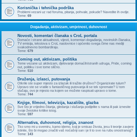
Korisnička i tehnička podrška
Problemi vezani uz rad foruma, pitanja, pohvale, pokude? Navedite ih ovdje.
Teme:
69
Događanja, aktivizam, umjetnost, duhovnost
Novosti, komentari članaka s CroL portala
Domaće i strane aktualnosti, vijesti, komentari događanja, novinskih članaka,
TV emisija, tekstova s CroL naslovnice i općenito svega čime nas mediji
svakodnevno bombardiraju.
Teme:
679
Coming out, aktivizam, politika
Teme vezane uz aktivizam, djelovanje domaćih/stranih udruga, Pride, coming
out, politiku i sve tome slično.
Teme:
510
Druženja, izlasci, putovanja
Otkrile ste super mjesto za izlazak ili tražite društvo? Organizirate tulum?
Upravo ste se vratile s fantastičnog putovanja ili se tek spremate? U tom
slučaju, ovo je mjesto na kojem se možete raspisati upravo o tome.
Teme:
744
Knjige, filmovi, televizija, kazalište, glazba
Sve što je vrijedno čitanja, gledanja i slušanja podijelite s nama ili pak iznesite
svoje žestoke kritike istog.
Teme:
597
Alternativa, duhovnost, religija, znanost
Tko smo mi u svemiru, kamo idemo, koji je smisao života, jesu li teorije zavjere
istinite, što bi mogao značiti vaš noćašnji san i je li to sve na rubu onostranog?
Teme:
143