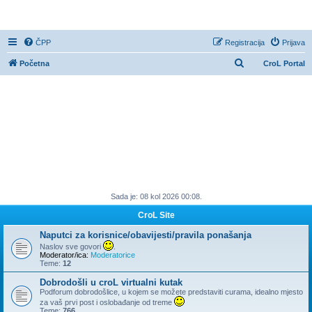
CroL Forum
ČPP
Registracija
Prijava
P
Početna
CroL Portal
r
e
t
r
a
ž
n
Sada je: 08 kol 2026 00:08.
i
k
CroL Site
Naputci za korisnice/obavijesti/pravila ponašanja
Naslov sve govori
.
Moderator/ica:
Moderatorice
Teme:
12
Dobrodošli u croL virtualni kutak
Podforum dobrodošlice, u kojem se možete predstaviti curama, idealno mjesto
za vaš prvi post i oslobađanje od treme
Teme:
766