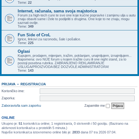
Teme:
22
Internet, računala, sama svoja majstorica
Forum za high-tech cure te sve one koje kućne popravke i zamjenu ulja u autu
znaju obaviti same i žele to podijeliti s drugima. One koje to ne znaju, mogu
saznati ovdje.
Teme:
349
Fun Side of CroL
Igrice, linkovi za razonodu, šale i pošalice.
Teme:
225
Oglasi
Kupujem, prodajem, mijenjam, tražim, poklanjam, unajmljujem, iznajmljujem...
Napomena: ovo NIJE forum u kojem tražite curu ili one night stand, za to
postoji posebna rubrika. ZABRANJENO REKLAMIRANJE
USLUGA/PROIZVODA BEZ DOZVOLE ADMINISTRATORA!
Teme:
143
PRIJAVA
•
REGISTRACIJA
Korisničko ime:
Zaporka:
Zaboravio/la sam zaporku
Zapamtite me
ONLINE
Ukupno je:
51
korisnik/ca online; 1 registriran/a, 0 skrivenih i 50 gostiju. (Bazirano na
aktivnosti korisnika/ca u proteklih 5 minuta.)
Najviše korisnika/ca istovremeno online bilo je:
2833
dana 07 tra 2026 07:04.