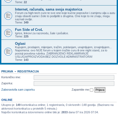
Teme:
22
Internet, računala, sama svoja majstorica
Forum za high-tech cure te sve one koje kućne popravke i zamjenu ulja u autu
znaju obaviti same i žele to podijeliti s drugima. One koje to ne znaju, mogu
saznati ovdje.
Teme:
349
Fun Side of CroL
Igrice, linkovi za razonodu, šale i pošalice.
Teme:
225
Oglasi
Kupujem, prodajem, mijenjam, tražim, poklanjam, unajmljujem, iznajmljujem...
Napomena: ovo NIJE forum u kojem tražite curu ili one night stand, za to
postoji posebna rubrika. ZABRANJENO REKLAMIRANJE
USLUGA/PROIZVODA BEZ DOZVOLE ADMINISTRATORA!
Teme:
143
PRIJAVA
•
REGISTRACIJA
Korisničko ime:
Zaporka:
Zaboravio/la sam zaporku
Zapamtite me
ONLINE
Ukupno je:
149
korisnika/ca online; 1 registriran/a, 0 skrivenih i 148 gostiju. (Bazirano na
aktivnosti korisnika/ca u proteklih 5 minuta.)
Najviše korisnika/ca istovremeno online bilo je:
2833
dana 07 tra 2026 07:04.