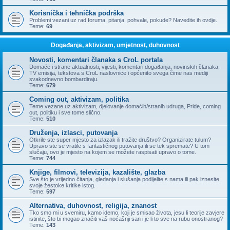
Korisnička i tehnička podrška
Problemi vezani uz rad foruma, pitanja, pohvale, pokude? Navedite ih ovdje.
Teme:
69
Događanja, aktivizam, umjetnost, duhovnost
Novosti, komentari članaka s CroL portala
Domaće i strane aktualnosti, vijesti, komentari događanja, novinskih članaka,
TV emisija, tekstova s CroL naslovnice i općenito svega čime nas mediji
svakodnevno bombardiraju.
Teme:
679
Coming out, aktivizam, politika
Teme vezane uz aktivizam, djelovanje domaćih/stranih udruga, Pride, coming
out, politiku i sve tome slično.
Teme:
510
Druženja, izlasci, putovanja
Otkrile ste super mjesto za izlazak ili tražite društvo? Organizirate tulum?
Upravo ste se vratile s fantastičnog putovanja ili se tek spremate? U tom
slučaju, ovo je mjesto na kojem se možete raspisati upravo o tome.
Teme:
744
Knjige, filmovi, televizija, kazalište, glazba
Sve što je vrijedno čitanja, gledanja i slušanja podijelite s nama ili pak iznesite
svoje žestoke kritike istog.
Teme:
597
Alternativa, duhovnost, religija, znanost
Tko smo mi u svemiru, kamo idemo, koji je smisao života, jesu li teorije zavjere
istinite, što bi mogao značiti vaš noćašnji san i je li to sve na rubu onostranog?
Teme:
143