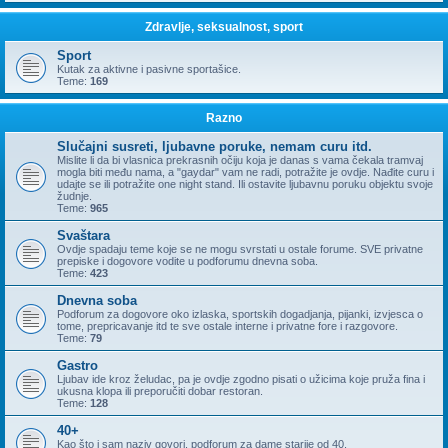
Zdravlje, seksualnost, sport
Sport
Kutak za aktivne i pasivne sportašice.
Teme:
169
Razno
Slučajni susreti, ljubavne poruke, nemam curu itd.
Mislite li da bi vlasnica prekrasnih očiju koja je danas s vama čekala tramvaj
mogla biti među nama, a "gaydar" vam ne radi, potražite je ovdje. Nađite curu i
udajte se ili potražite one night stand. Ili ostavite ljubavnu poruku objektu svoje
žudnje.
Teme:
965
Svaštara
Ovdje spadaju teme koje se ne mogu svrstati u ostale forume. SVE privatne
prepiske i dogovore vodite u podforumu dnevna soba.
Teme:
423
Dnevna soba
Podforum za dogovore oko izlaska, sportskih dogadjanja, pijanki, izvjesca o
tome, prepricavanje itd te sve ostale interne i privatne fore i razgovore.
Teme:
79
Gastro
Ljubav ide kroz želudac, pa je ovdje zgodno pisati o užicima koje pruža fina i
ukusna klopa ili preporučiti dobar restoran.
Teme:
128
40+
Kao što i sam naziv govori, podforum za dame starije od 40.