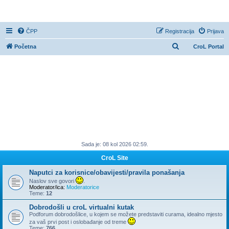
CroL Forum
ČPP
Registracija
Prijava
P
Početna
CroL Portal
r
e
t
r
a
ž
n
Sada je: 08 kol 2026 02:59.
i
k
CroL Site
Naputci za korisnice/obavijesti/pravila ponašanja
Naslov sve govori
.
Moderator/ica:
Moderatorice
Teme:
12
Dobrodošli u croL virtualni kutak
Podforum dobrodošlice, u kojem se možete predstaviti curama, idealno mjesto
za vaš prvi post i oslobađanje od treme
Teme:
766