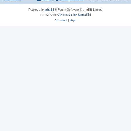
Powered by
phpBB
® Forum Software © phpBB Limited
HR (CRO) by
Ančica Sečan Matijaščić
Privatnost
|
Uvjeti