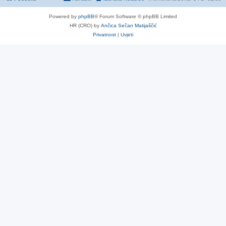
Powered by
phpBB
® Forum Software © phpBB Limited
HR (CRO) by
Ančica Sečan Matijaščić
Privatnost
|
Uvjeti