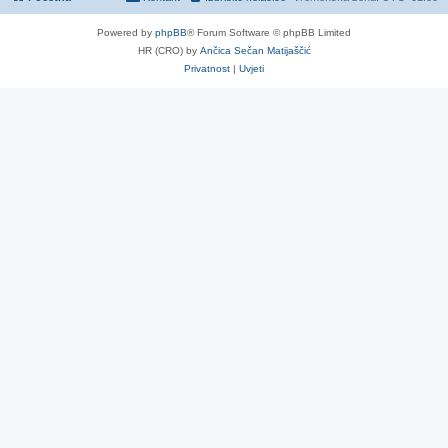
Powered by
phpBB
® Forum Software © phpBB Limited
HR (CRO) by
Ančica Sečan Matijaščić
Privatnost
|
Uvjeti