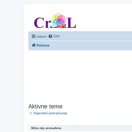
CroL Forum
Linkovi
ČPP
Početna
Aktivne teme
Napredno pretraživanje
Ništa nije pronađeno.