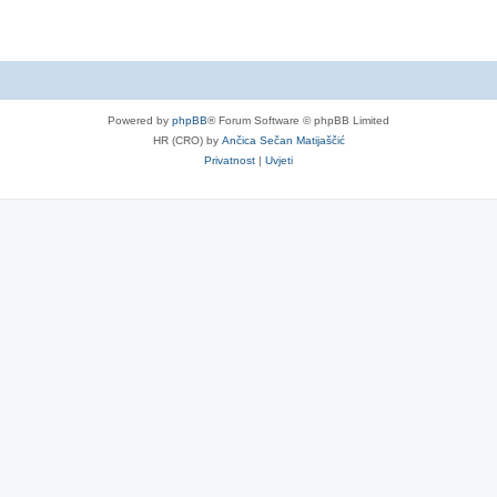
Powered by
phpBB
® Forum Software © phpBB Limited
HR (CRO) by
Ančica Sečan Matijaščić
Privatnost
|
Uvjeti