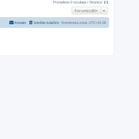
Pronađeno 0 rezultata • Stranica:
1
/
1
.
Forum(o)Bir
Kontakt
Izbrišite kolačiće
Vremenska zona:
UTC+01:00