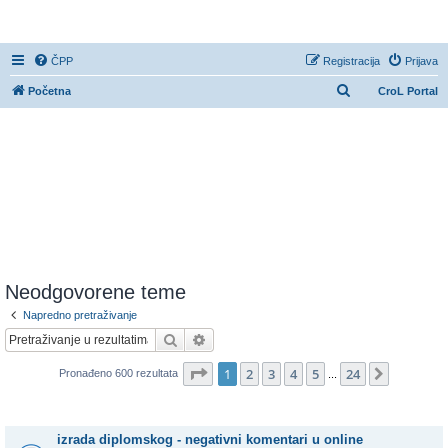
CroL Forum
ČPP
Registracija
Prijava
P
Početna
CroL Portal
r
e
t
r
a
ž
n
i
Neodgovorene teme
k
Napredno pretraživanje
Pretražnik
Napredno pretraživanje
Stranica:
1
/
24
.
1
2
3
4
5
24
Sljedeća
Pronađeno 600 rezultata
...
Teme
izrada diplomskog - negativni komentari u online