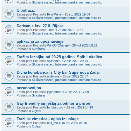
Postano u
Slučajni susreti, ljubavne poruke, nemam curu itd.
U potrazi...
Zadnji post Postao/la
Fine Wine
«
15 stu 2022 19:54
Postano u
Slučajni susreti, ljubavne poruke, nemam curu itd.
Darivanje krvi 27.8. Rijeka
Zadnji post Postao/la
Thus
«
28 kol 2022 12:31
Postano u
Slučajni susreti, ljubavne poruke, nemam curu itd.
aplikacija za upoznavanje
Zadnji post Postao/la
WindOfChange
«
28 kol 2022 08:21
Postano u
Svaštara
Tražim lezbijku od 20-25 godina, Split i okolica
Zadnji post Postao/la
splicanka
«
20 lip 2022 20:46
Postano u
Slučajni susreti, ljubavne poruke, nemam curu itd.
Divna konobarica iz City bar Supernova Zadar
Zadnji post Postao/la
uniforma
«
27 svi 2022 21:37
Postano u
Slučajni susreti, ljubavne poruke, nemam curu itd.
nezadovoljna
Zadnji post Postao/la
jajesamne
«
30 lip 2021 17:09
Postano u
Svaštara
Gay friendlly smještaj za odmor u prirodi
Zadnji post Postao/la
In_obscuro
«
12 ožu 2021 14:19
Postano u
Oglasi
Trazi se cimerica - oglas iz usluge
Zadnji post Postao/la
call_me
«
16 stu 2020 04:15
Postano u
Oglasi