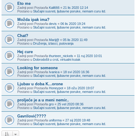
Eto me
Zadnji post Postao/la
Kali666
«
21 lis 2020 12:14
Postano u
Slučajni susreti, ljubavne poruke, nemam curu itd.
Možda ipak ima?
Zadnji post Postao/la
devis
«
06 lis 2020 19:24
Postano u
Slučajni susreti, ljubavne poruke, nemam curu itd.
Chat?
Zadnji post Postao/la
Marij@
«
05 lis 2020 11:49
Postano u
Druženja, izlasci, putovanja
Hej cure
Zadnji post Postao/la
thurteen_nickels
«
11 ruj 2020 10:01
Postano u
Dobrodošli u croL virtualni kutak
Looking for someone
Zadnji post Postao/la
Ivanica
«
18 svi 2020 16:36
Postano u
Slučajni susreti, ljubavne poruke, nemam curu itd.
Ljubav u doba K...orone
Zadnji post Postao/la
Honeypot
«
18 ožu 2020 19:07
Postano u
Slučajni susreti, ljubavne poruke, nemam curu itd.
proljeće je a u meni nemir..
Zadnji post Postao/la
gro
«
25 vel 2020 08:36
Postano u
Slučajni susreti, ljubavne poruke, nemam curu itd.
Gavrilović????
Zadnji post Postao/la
uniforma
«
27 sij 2020 19:48
Postano u
Slučajni susreti, ljubavne poruke, nemam curu itd.