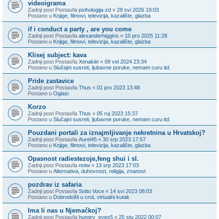
videoigrama
Zadnji post Postao/la
psihologija-zd
«
29 svi 2026 19:03
Postano u
Knjige, filmovi, televizija, kazalište, glazba
if i conduct a party , are you come
Zadnji post Postao/la
alexanderhiggins
«
10 pro 2025 11:28
Postano u
Knjige, filmovi, televizija, kazalište, glazba
Klisej subject: kava
Zadnji post Postao/la
Xenakiin
«
09 vel 2024 23:34
Postano u
Slučajni susreti, ljubavne poruke, nemam curu itd.
Pride zastavice
Zadnji post Postao/la
Thus
«
01 pro 2023 13:48
Postano u
Oglasi
Korzo
Zadnji post Postao/la
Thus
«
05 ruj 2023 15:37
Postano u
Slučajni susreti, ljubavne poruke, nemam curu itd.
Pouzdani portali za iznajmljivanje nekretnina u Hrvatskoj?
Zadnji post Postao/la
Aurel45
«
30 srp 2023 17:57
Postano u
Knjige, filmovi, televizija, kazalište, glazba
Opasnost radiestezoje,feng shui i sl.
Zadnji post Postao/la
nntw
«
13 srp 2023 17:03
Postano u
Alternativa, duhovnost, religija, znanost
pozdrav iz safaria
Zadnji post Postao/la
Sotto Voce
«
14 svi 2023 08:03
Postano u
Dobrodošli u croL virtualni kutak
Ima li nas u Njemačkoj?
Zadnji post Postao/la
hungry_eyes5
«
25 stu 2022 00:07