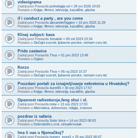
videoigrama
Zadnji post Postao/la
psihologija-zd
«
29 svi 2026 19:03
Postano u
Knjige, filmovi, televizija, kazalište, glazba
if i conduct a party , are you come
Zadnji post Postao/la
alexanderhiggins
«
10 pro 2025 11:28
Postano u
Knjige, filmovi, televizija, kazalište, glazba
Klisej subject: kava
Zadnji post Postao/la
Xenakiin
«
09 vel 2024 23:34
Postano u
Slučajni susreti, ljubavne poruke, nemam curu itd.
Pride zastavice
Zadnji post Postao/la
Thus
«
01 pro 2023 13:48
Postano u
Oglasi
Korzo
Zadnji post Postao/la
Thus
«
05 ruj 2023 15:37
Postano u
Slučajni susreti, ljubavne poruke, nemam curu itd.
Pouzdani portali za iznajmljivanje nekretnina u Hrvatskoj?
Zadnji post Postao/la
Aurel45
«
30 srp 2023 17:57
Postano u
Knjige, filmovi, televizija, kazalište, glazba
Opasnost radiestezoje,feng shui i sl.
Zadnji post Postao/la
nntw
«
13 srp 2023 17:03
Postano u
Alternativa, duhovnost, religija, znanost
pozdrav iz safaria
Zadnji post Postao/la
Sotto Voce
«
14 svi 2023 08:03
Postano u
Dobrodošli u croL virtualni kutak
Ima li nas u Njemačkoj?
Zadnji post Postao/la
hungry_eyes5
«
25 stu 2022 00:07