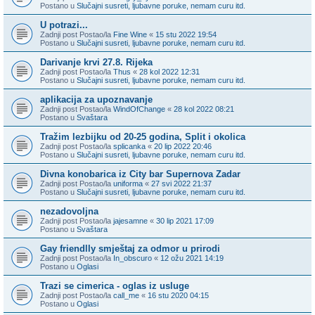
Postano u
Slučajni susreti, ljubavne poruke, nemam curu itd.
U potrazi...
Zadnji post Postao/la
Fine Wine
«
15 stu 2022 19:54
Postano u
Slučajni susreti, ljubavne poruke, nemam curu itd.
Darivanje krvi 27.8. Rijeka
Zadnji post Postao/la
Thus
«
28 kol 2022 12:31
Postano u
Slučajni susreti, ljubavne poruke, nemam curu itd.
aplikacija za upoznavanje
Zadnji post Postao/la
WindOfChange
«
28 kol 2022 08:21
Postano u
Svaštara
Tražim lezbijku od 20-25 godina, Split i okolica
Zadnji post Postao/la
splicanka
«
20 lip 2022 20:46
Postano u
Slučajni susreti, ljubavne poruke, nemam curu itd.
Divna konobarica iz City bar Supernova Zadar
Zadnji post Postao/la
uniforma
«
27 svi 2022 21:37
Postano u
Slučajni susreti, ljubavne poruke, nemam curu itd.
nezadovoljna
Zadnji post Postao/la
jajesamne
«
30 lip 2021 17:09
Postano u
Svaštara
Gay friendlly smještaj za odmor u prirodi
Zadnji post Postao/la
In_obscuro
«
12 ožu 2021 14:19
Postano u
Oglasi
Trazi se cimerica - oglas iz usluge
Zadnji post Postao/la
call_me
«
16 stu 2020 04:15
Postano u
Oglasi