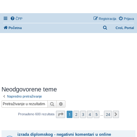
CroL Forum
ČPP
Registracija
Prijava
P
Početna
CroL Portal
r
e
t
r
a
ž
n
i
Neodgovorene teme
k
Napredno pretraživanje
Pretražnik
Napredno pretraživanje
Stranica:
1
/
24
.
1
2
3
4
5
24
Sljedeća
Pronađeno 600 rezultata
...
Teme
izrada diplomskog - negativni komentari u online