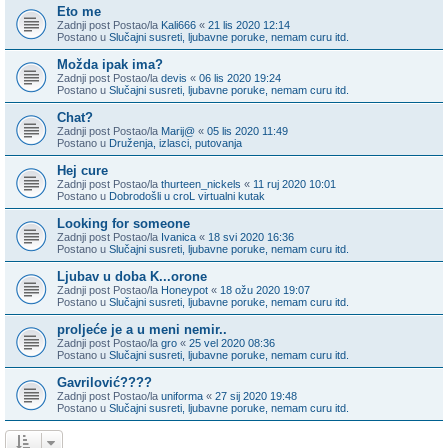
Eto me
Zadnji post Postao/la
Kali666
«
21 lis 2020 12:14
Postano u
Slučajni susreti, ljubavne poruke, nemam curu itd.
Možda ipak ima?
Zadnji post Postao/la
devis
«
06 lis 2020 19:24
Postano u
Slučajni susreti, ljubavne poruke, nemam curu itd.
Chat?
Zadnji post Postao/la
Marij@
«
05 lis 2020 11:49
Postano u
Druženja, izlasci, putovanja
Hej cure
Zadnji post Postao/la
thurteen_nickels
«
11 ruj 2020 10:01
Postano u
Dobrodošli u croL virtualni kutak
Looking for someone
Zadnji post Postao/la
Ivanica
«
18 svi 2020 16:36
Postano u
Slučajni susreti, ljubavne poruke, nemam curu itd.
Ljubav u doba K...orone
Zadnji post Postao/la
Honeypot
«
18 ožu 2020 19:07
Postano u
Slučajni susreti, ljubavne poruke, nemam curu itd.
proljeće je a u meni nemir..
Zadnji post Postao/la
gro
«
25 vel 2020 08:36
Postano u
Slučajni susreti, ljubavne poruke, nemam curu itd.
Gavrilović????
Zadnji post Postao/la
uniforma
«
27 sij 2020 19:48
Postano u
Slučajni susreti, ljubavne poruke, nemam curu itd.