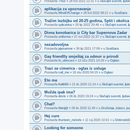
Postao/la
Thus
» 28 kol 2022 12:31 » u
Slučajni susreti, lju
aplikacija za upoznavanje
Postao/la
WindOfChange
» 28 kol 2022 08:21 » u
Svaštara
Tražim lezbijku od 20-25 godina, Split i okolica
Postao/la
splicanka
» 20 lip 2022 20:46 » u
Slučajni susreti,
Divna konobarica iz City bar Supernova Zadar
Postao/la
uniforma
» 27 svi 2022 21:37 » u
Slučajni susreti,
nezadovoljna
Postao/la
jajesamne
» 30 lip 2021 17:09 » u
Svaštara
Gay friendlly smještaj za odmor u prirodi
Postao/la
In_obscuro
» 12 ožu 2021 14:19 » u
Oglasi
Trazi se cimerica - oglas iz usluge
Postao/la
call_me
» 16 stu 2020 04:15 » u
Oglasi
Eto me
Postao/la
Kali666
» 21 lis 2020 12:14 » u
Slučajni susreti, lj
Možda ipak ima?
Postao/la
devis
» 06 lis 2020 19:24 » u
Slučajni susreti, ljub
Chat?
Postao/la
Marij@
» 05 lis 2020 11:49 » u
Druženja, izlasci, p
Hej cure
Postao/la
thurteen_nickels
» 11 ruj 2020 10:01 » u
Dobrodošli
Looking for someone