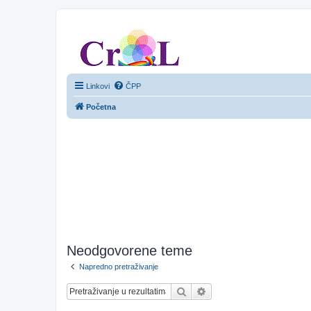
CroL Forum
Linkovi
ČPP
Početna
Neodgovorene teme
Napredno pretraživanje
Pretražnik
Napredno pretraživanje