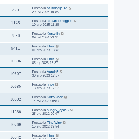
POGLEDANO
ZADNJI POST
Postao/la
psihologija-zd
423
29 svi 2026 19:03
Postao/la
alexanderhiggins
1145
10 pro 2025 11:28
Postao/la
Xenakiin
7536
09 vel 2024 23:34
Postao/la
Thus
9411
01 pro 2023 13:48
Postao/la
Thus
10596
05 ruj 2023 15:37
Postao/la
Aurel45
10507
30 srp 2023 17:57
Postao/la
nntw
10985
13 srp 2023 17:03
Postao/la
Sotto Voce
10502
14 svi 2023 08:03
Postao/la
hungry_eyes5
11368
25 stu 2022 00:07
Postao/la
Fine Wine
10769
15 stu 2022 19:54
Postao/la
Thus
10542
28 kol 2022 12:31