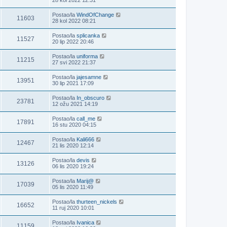
Postao/la
WindOfChange
11603
28 kol 2022 08:21
Postao/la
splicanka
11527
20 lip 2022 20:46
Postao/la
uniforma
11215
27 svi 2022 21:37
Postao/la
jajesamne
13951
30 lip 2021 17:09
Postao/la
In_obscuro
23781
12 ožu 2021 14:19
Postao/la
call_me
17891
16 stu 2020 04:15
Postao/la
Kali666
12467
21 lis 2020 12:14
Postao/la
devis
13126
06 lis 2020 19:24
Postao/la
Marij@
17039
05 lis 2020 11:49
Postao/la
thurteen_nickels
16652
11 ruj 2020 10:01
Postao/la
Ivanica
11159