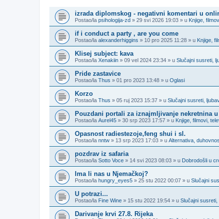
TEME
izrada diplomskog - negativni komentari u onl
Postao/la
psihologija-zd
» 29 svi 2026 19:03 » u
Knjige, filmov
if i conduct a party , are you come
Postao/la
alexanderhiggins
» 10 pro 2025 11:28 » u
Knjige, fi
Klisej subject: kava
Postao/la
Xenakiin
» 09 vel 2024 23:34 » u
Slučajni susreti, 
Pride zastavice
Postao/la
Thus
» 01 pro 2023 13:48 » u
Oglasi
Korzo
Postao/la
Thus
» 05 ruj 2023 15:37 » u
Slučajni susreti, lju
Pouzdani portali za iznajmljivanje nekretnina u
Postao/la
Aurel45
» 30 srp 2023 17:57 » u
Knjige, filmovi, tel
Opasnost radiestezoje,feng shui i sl.
Postao/la
nntw
» 13 srp 2023 17:03 » u
Alternativa, duhovnost
pozdrav iz safaria
Postao/la
Sotto Voce
» 14 svi 2023 08:03 » u
Dobrodošli u cro
Ima li nas u Njemačkoj?
Postao/la
hungry_eyes5
» 25 stu 2022 00:07 » u
Slučajni su
U potrazi...
Postao/la
Fine Wine
» 15 stu 2022 19:54 » u
Slučajni susreti
Darivanje krvi 27.8. Rijeka