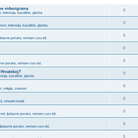
ODGOVORITE
ine videoigrama
0
i, televizija, kazalište, glazba
0
lmovi, televizija, kazalište, glazba
0
ljubavne poruke, nemam curu itd.
0
0
bavne poruke, nemam curu itd.
 Hrvatskoj?
0
evizija, kazalište, glazba
0
, religija, znanost
0
L virtualni kutak
0
sreti, ljubavne poruke, nemam curu itd.
0
, ljubavne poruke, nemam curu itd.
0