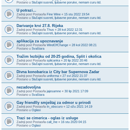
Postano u
Slučajni susreti, ljubavne poruke, nemam curu itd.
U potrazi...
Zadnji post Postao/la
Fine Wine
«
15 stu 2022 19:54
Postano u
Slučajni susreti, ljubavne poruke, nemam curu itd.
Darivanje krvi 27.8. Rijeka
Zadnji post Postao/la
Thus
«
28 kol 2022 12:31
Postano u
Slučajni susreti, ljubavne poruke, nemam curu itd.
aplikacija za upoznavanje
Zadnji post Postao/la
WindOfChange
«
28 kol 2022 08:21
Postano u
Svaštara
Tražim lezbijku od 20-25 godina, Split i okolica
Zadnji post Postao/la
splicanka
«
20 lip 2022 20:46
Postano u
Slučajni susreti, ljubavne poruke, nemam curu itd.
Divna konobarica iz City bar Supernova Zadar
Zadnji post Postao/la
uniforma
«
27 svi 2022 21:37
Postano u
Slučajni susreti, ljubavne poruke, nemam curu itd.
nezadovoljna
Zadnji post Postao/la
jajesamne
«
30 lip 2021 17:09
Postano u
Svaštara
Gay friendlly smještaj za odmor u prirodi
Zadnji post Postao/la
In_obscuro
«
12 ožu 2021 14:19
Postano u
Oglasi
Trazi se cimerica - oglas iz usluge
Zadnji post Postao/la
call_me
«
16 stu 2020 04:15
Postano u
Oglasi