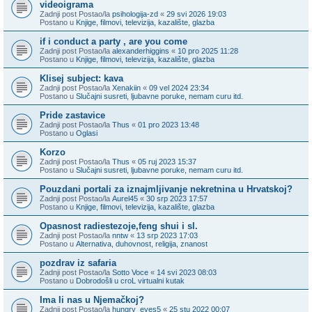
videoigrama
Zadnji post Postao/la
psihologija-zd
«
29 svi 2026 19:03
Postano u
Knjige, filmovi, televizija, kazalište, glazba
if i conduct a party , are you come
Zadnji post Postao/la
alexanderhiggins
«
10 pro 2025 11:28
Postano u
Knjige, filmovi, televizija, kazalište, glazba
Klisej subject: kava
Zadnji post Postao/la
Xenakiin
«
09 vel 2024 23:34
Postano u
Slučajni susreti, ljubavne poruke, nemam curu itd.
Pride zastavice
Zadnji post Postao/la
Thus
«
01 pro 2023 13:48
Postano u
Oglasi
Korzo
Zadnji post Postao/la
Thus
«
05 ruj 2023 15:37
Postano u
Slučajni susreti, ljubavne poruke, nemam curu itd.
Pouzdani portali za iznajmljivanje nekretnina u Hrvatskoj?
Zadnji post Postao/la
Aurel45
«
30 srp 2023 17:57
Postano u
Knjige, filmovi, televizija, kazalište, glazba
Opasnost radiestezoje,feng shui i sl.
Zadnji post Postao/la
nntw
«
13 srp 2023 17:03
Postano u
Alternativa, duhovnost, religija, znanost
pozdrav iz safaria
Zadnji post Postao/la
Sotto Voce
«
14 svi 2023 08:03
Postano u
Dobrodošli u croL virtualni kutak
Ima li nas u Njemačkoj?
Zadnji post Postao/la
hungry_eyes5
«
25 stu 2022 00:07