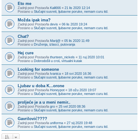
Eto me
Zadnji post Postao/la
Kali666
«
21 lis 2020 12:14
Postano u
Slučajni susreti, ljubavne poruke, nemam curu itd.
Možda ipak ima?
Zadnji post Postao/la
devis
«
06 lis 2020 19:24
Postano u
Slučajni susreti, ljubavne poruke, nemam curu itd.
Chat?
Zadnji post Postao/la
Marij@
«
05 lis 2020 11:49
Postano u
Druženja, izlasci, putovanja
Hej cure
Zadnji post Postao/la
thurteen_nickels
«
11 ruj 2020 10:01
Postano u
Dobrodošli u croL virtualni kutak
Looking for someone
Zadnji post Postao/la
Ivanica
«
18 svi 2020 16:36
Postano u
Slučajni susreti, ljubavne poruke, nemam curu itd.
Ljubav u doba K...orone
Zadnji post Postao/la
Honeypot
«
18 ožu 2020 19:07
Postano u
Slučajni susreti, ljubavne poruke, nemam curu itd.
proljeće je a u meni nemir..
Zadnji post Postao/la
gro
«
25 vel 2020 08:36
Postano u
Slučajni susreti, ljubavne poruke, nemam curu itd.
Gavrilović????
Zadnji post Postao/la
uniforma
«
27 sij 2020 19:48
Postano u
Slučajni susreti, ljubavne poruke, nemam curu itd.