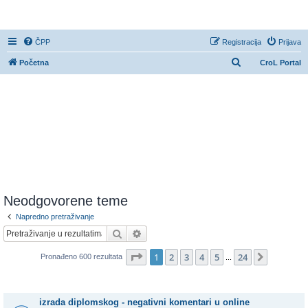
CroL Forum
ČPP
Registracija
Prijava
P
Početna
CroL Portal
r
e
t
r
a
ž
n
i
Neodgovorene teme
k
Napredno pretraživanje
Pretražnik
Napredno pretraživanje
Stranica:
1
/
24
.
1
2
3
4
5
24
Sljedeća
Pronađeno 600 rezultata
...
Teme
izrada diplomskog - negativni komentari u online