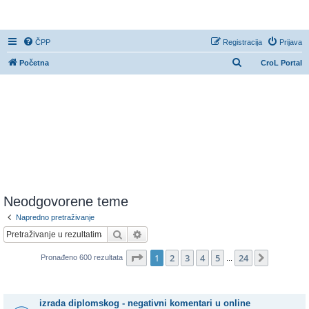
CroL Forum
ČPP
Registracija
Prijava
P
Početna
CroL Portal
r
e
t
r
a
ž
n
i
Neodgovorene teme
k
Napredno pretraživanje
Pretražnik
Napredno pretraživanje
Stranica:
1
/
24
.
1
2
3
4
5
24
Sljedeća
Pronađeno 600 rezultata
...
Teme
izrada diplomskog - negativni komentari u online