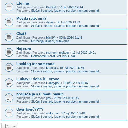
Eto me
Zadnji post Postao/la
Kali666
«
21 lis 2020 12:14
Postano u
Slučajni susreti, ljubavne poruke, nemam curu itd.
Možda ipak ima?
Zadnji post Postao/la
devis
«
06 lis 2020 19:24
Postano u
Slučajni susreti, ljubavne poruke, nemam curu itd.
Chat?
Zadnji post Postao/la
Marij@
«
05 lis 2020 11:49
Postano u
Druženja, izlasci, putovanja
Hej cure
Zadnji post Postao/la
thurteen_nickels
«
11 ruj 2020 10:01
Postano u
Dobrodošli u croL virtualni kutak
Looking for someone
Zadnji post Postao/la
Ivanica
«
18 svi 2020 16:36
Postano u
Slučajni susreti, ljubavne poruke, nemam curu itd.
Ljubav u doba K...orone
Zadnji post Postao/la
Honeypot
«
18 ožu 2020 19:07
Postano u
Slučajni susreti, ljubavne poruke, nemam curu itd.
proljeće je a u meni nemir..
Zadnji post Postao/la
gro
«
25 vel 2020 08:36
Postano u
Slučajni susreti, ljubavne poruke, nemam curu itd.
Gavrilović????
Zadnji post Postao/la
uniforma
«
27 sij 2020 19:48
Postano u
Slučajni susreti, ljubavne poruke, nemam curu itd.