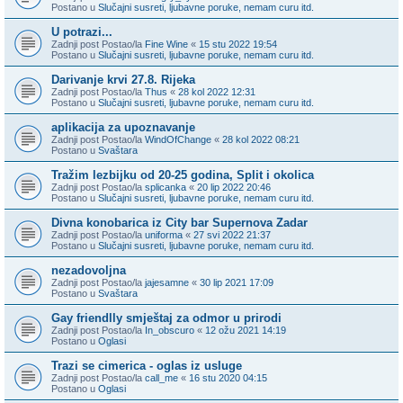
Postano u
Slučajni susreti, ljubavne poruke, nemam curu itd.
U potrazi...
Zadnji post Postao/la
Fine Wine
«
15 stu 2022 19:54
Postano u
Slučajni susreti, ljubavne poruke, nemam curu itd.
Darivanje krvi 27.8. Rijeka
Zadnji post Postao/la
Thus
«
28 kol 2022 12:31
Postano u
Slučajni susreti, ljubavne poruke, nemam curu itd.
aplikacija za upoznavanje
Zadnji post Postao/la
WindOfChange
«
28 kol 2022 08:21
Postano u
Svaštara
Tražim lezbijku od 20-25 godina, Split i okolica
Zadnji post Postao/la
splicanka
«
20 lip 2022 20:46
Postano u
Slučajni susreti, ljubavne poruke, nemam curu itd.
Divna konobarica iz City bar Supernova Zadar
Zadnji post Postao/la
uniforma
«
27 svi 2022 21:37
Postano u
Slučajni susreti, ljubavne poruke, nemam curu itd.
nezadovoljna
Zadnji post Postao/la
jajesamne
«
30 lip 2021 17:09
Postano u
Svaštara
Gay friendlly smještaj za odmor u prirodi
Zadnji post Postao/la
In_obscuro
«
12 ožu 2021 14:19
Postano u
Oglasi
Trazi se cimerica - oglas iz usluge
Zadnji post Postao/la
call_me
«
16 stu 2020 04:15
Postano u
Oglasi