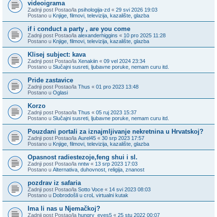
videoigrama
Zadnji post Postao/la
psihologija-zd
«
29 svi 2026 19:03
Postano u
Knjige, filmovi, televizija, kazalište, glazba
if i conduct a party , are you come
Zadnji post Postao/la
alexanderhiggins
«
10 pro 2025 11:28
Postano u
Knjige, filmovi, televizija, kazalište, glazba
Klisej subject: kava
Zadnji post Postao/la
Xenakiin
«
09 vel 2024 23:34
Postano u
Slučajni susreti, ljubavne poruke, nemam curu itd.
Pride zastavice
Zadnji post Postao/la
Thus
«
01 pro 2023 13:48
Postano u
Oglasi
Korzo
Zadnji post Postao/la
Thus
«
05 ruj 2023 15:37
Postano u
Slučajni susreti, ljubavne poruke, nemam curu itd.
Pouzdani portali za iznajmljivanje nekretnina u Hrvatskoj?
Zadnji post Postao/la
Aurel45
«
30 srp 2023 17:57
Postano u
Knjige, filmovi, televizija, kazalište, glazba
Opasnost radiestezoje,feng shui i sl.
Zadnji post Postao/la
nntw
«
13 srp 2023 17:03
Postano u
Alternativa, duhovnost, religija, znanost
pozdrav iz safaria
Zadnji post Postao/la
Sotto Voce
«
14 svi 2023 08:03
Postano u
Dobrodošli u croL virtualni kutak
Ima li nas u Njemačkoj?
Zadnji post Postao/la
hungry_eyes5
«
25 stu 2022 00:07