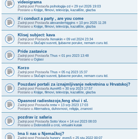
videoigrama
Zadnji post Postao/la
psihologija-zd
«
29 svi 2026 19:03
Postano u
Knjige, filmovi, televizija, kazalište, glazba
if i conduct a party , are you come
Zadnji post Postao/la
alexanderhiggins
«
10 pro 2025 11:28
Postano u
Knjige, filmovi, televizija, kazalište, glazba
Klisej subject: kava
Zadnji post Postao/la
Xenakiin
«
09 vel 2024 23:34
Postano u
Slučajni susreti, ljubavne poruke, nemam curu itd.
Pride zastavice
Zadnji post Postao/la
Thus
«
01 pro 2023 13:48
Postano u
Oglasi
Korzo
Zadnji post Postao/la
Thus
«
05 ruj 2023 15:37
Postano u
Slučajni susreti, ljubavne poruke, nemam curu itd.
Pouzdani portali za iznajmljivanje nekretnina u Hrvatskoj?
Zadnji post Postao/la
Aurel45
«
30 srp 2023 17:57
Postano u
Knjige, filmovi, televizija, kazalište, glazba
Opasnost radiestezoje,feng shui i sl.
Zadnji post Postao/la
nntw
«
13 srp 2023 17:03
Postano u
Alternativa, duhovnost, religija, znanost
pozdrav iz safaria
Zadnji post Postao/la
Sotto Voce
«
14 svi 2023 08:03
Postano u
Dobrodošli u croL virtualni kutak
Ima li nas u Njemačkoj?
Zadnji post Postao/la
hungry_eyes5
«
25 stu 2022 00:07