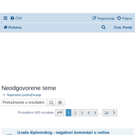
CroL Forum
ČPP
Registracija
Prijava
P
Početna
CroL Portal
r
e
t
r
a
ž
n
i
Neodgovorene teme
k
Napredno pretraživanje
Pretražnik
Napredno pretraživanje
Stranica:
1
/
24
.
1
2
3
4
5
24
Sljedeća
Pronađeno 600 rezultata
...
Teme
izrada diplomskog - negativni komentari u online