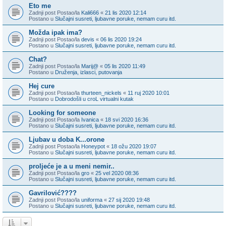
Eto me
Zadnji post Postao/la
Kali666
«
21 lis 2020 12:14
Postano u
Slučajni susreti, ljubavne poruke, nemam curu itd.
Možda ipak ima?
Zadnji post Postao/la
devis
«
06 lis 2020 19:24
Postano u
Slučajni susreti, ljubavne poruke, nemam curu itd.
Chat?
Zadnji post Postao/la
Marij@
«
05 lis 2020 11:49
Postano u
Druženja, izlasci, putovanja
Hej cure
Zadnji post Postao/la
thurteen_nickels
«
11 ruj 2020 10:01
Postano u
Dobrodošli u croL virtualni kutak
Looking for someone
Zadnji post Postao/la
Ivanica
«
18 svi 2020 16:36
Postano u
Slučajni susreti, ljubavne poruke, nemam curu itd.
Ljubav u doba K...orone
Zadnji post Postao/la
Honeypot
«
18 ožu 2020 19:07
Postano u
Slučajni susreti, ljubavne poruke, nemam curu itd.
proljeće je a u meni nemir..
Zadnji post Postao/la
gro
«
25 vel 2020 08:36
Postano u
Slučajni susreti, ljubavne poruke, nemam curu itd.
Gavrilović????
Zadnji post Postao/la
uniforma
«
27 sij 2020 19:48
Postano u
Slučajni susreti, ljubavne poruke, nemam curu itd.