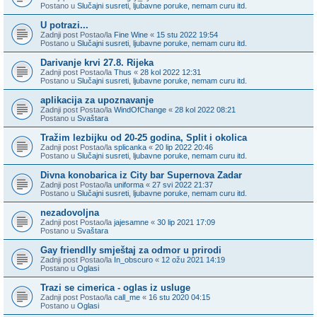
Postano u
Slučajni susreti, ljubavne poruke, nemam curu itd.
U potrazi...
Zadnji post Postao/la
Fine Wine
«
15 stu 2022 19:54
Postano u
Slučajni susreti, ljubavne poruke, nemam curu itd.
Darivanje krvi 27.8. Rijeka
Zadnji post Postao/la
Thus
«
28 kol 2022 12:31
Postano u
Slučajni susreti, ljubavne poruke, nemam curu itd.
aplikacija za upoznavanje
Zadnji post Postao/la
WindOfChange
«
28 kol 2022 08:21
Postano u
Svaštara
Tražim lezbijku od 20-25 godina, Split i okolica
Zadnji post Postao/la
splicanka
«
20 lip 2022 20:46
Postano u
Slučajni susreti, ljubavne poruke, nemam curu itd.
Divna konobarica iz City bar Supernova Zadar
Zadnji post Postao/la
uniforma
«
27 svi 2022 21:37
Postano u
Slučajni susreti, ljubavne poruke, nemam curu itd.
nezadovoljna
Zadnji post Postao/la
jajesamne
«
30 lip 2021 17:09
Postano u
Svaštara
Gay friendlly smještaj za odmor u prirodi
Zadnji post Postao/la
In_obscuro
«
12 ožu 2021 14:19
Postano u
Oglasi
Trazi se cimerica - oglas iz usluge
Zadnji post Postao/la
call_me
«
16 stu 2020 04:15
Postano u
Oglasi