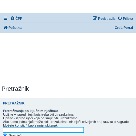
CroL Forum
ČPP
Registracija
Prijava
Početna
CroL Portal
Pretražnik
PRETRAŽNIK
Pretraživanje po ključnim riječima:
Upišite
+
ispred riječi koja treba biti u rezultatima.
Upišite
-
ispred riječi koja ne smije biti u rezultatima.
Ako samo jedna riječ može biti u rezultatima, niz riječi odvojenih sa
|
stavite u zagrade.
Možete koristiti * kao zamjenski znak.
Sve riječi