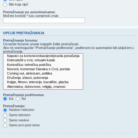
Bilo koja riječ
Pretraživanje po autorima/cama:
Možete koristiti * kao zamjenski znak.
OPCIJE PRETRAŽIVANJA
Pretraživanje foruma:
Označite forum/e unutar kojeg/ih želite pretraživati.
Ako ne onemogućite “Pretraživanje podforuma”, podforumi će automatski biti uključeni u
pretraživanje.
Pretraživanje podforuma:
Da
Ne
Pretraživanje:
Naslovi i tekstovi
Samo tekstovi
Samo naslovi
Samo prvi post teme