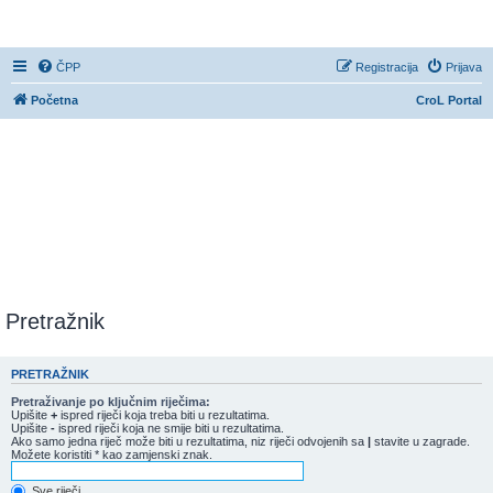
CroL Forum
ČPP
Registracija
Prijava
Početna
CroL Portal
Pretražnik
PRETRAŽNIK
Pretraživanje po ključnim riječima:
Upišite
+
ispred riječi koja treba biti u rezultatima.
Upišite
-
ispred riječi koja ne smije biti u rezultatima.
Ako samo jedna riječ može biti u rezultatima, niz riječi odvojenih sa
|
stavite u zagrade.
Možete koristiti * kao zamjenski znak.
Sve riječi