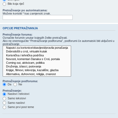
Bilo koja riječ
Pretraživanje po autorima/cama:
Možete koristiti * kao zamjenski znak.
OPCIJE PRETRAŽIVANJA
Pretraživanje foruma:
Označite forum/e unutar kojeg/ih želite pretraživati.
Ako ne onemogućite “Pretraživanje podforuma”, podforumi će automatski biti uključeni u
pretraživanje.
Pretraživanje podforuma:
Da
Ne
Pretraživanje:
Naslovi i tekstovi
Samo tekstovi
Samo naslovi
Samo prvi post teme