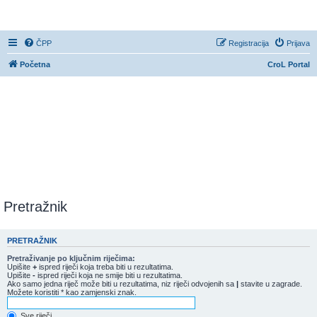
CroL Forum
ČPP
Registracija
Prijava
Početna
CroL Portal
Pretražnik
PRETRAŽNIK
Pretraživanje po ključnim riječima:
Upišite
+
ispred riječi koja treba biti u rezultatima.
Upišite
-
ispred riječi koja ne smije biti u rezultatima.
Ako samo jedna riječ može biti u rezultatima, niz riječi odvojenih sa
|
stavite u zagrade.
Možete koristiti * kao zamjenski znak.
Sve riječi