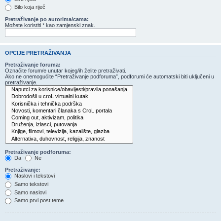
Bilo koja riječ
Pretraživanje po autorima/cama:
Možete koristiti * kao zamjenski znak.
OPCIJE PRETRAŽIVANJA
Pretraživanje foruma:
Označite forum/e unutar kojeg/ih želite pretraživati.
Ako ne onemogućite “Pretraživanje podforuma”, podforumi će automatski biti uključeni u
pretraživanje.
Pretraživanje podforuma:
Da
Ne
Pretraživanje:
Naslovi i tekstovi
Samo tekstovi
Samo naslovi
Samo prvi post teme