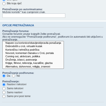
Bilo koja riječ
Pretraživanje po autorima/cama:
Možete koristiti * kao zamjenski znak.
OPCIJE PRETRAŽIVANJA
Pretraživanje foruma:
Označite forum/e unutar kojeg/ih želite pretraživati.
Ako ne onemogućite “Pretraživanje podforuma”, podforumi će automatski biti uključeni u
pretraživanje.
Pretraživanje podforuma:
Da
Ne
Pretraživanje:
Naslovi i tekstovi
Samo tekstovi
Samo naslovi
Samo prvi post teme