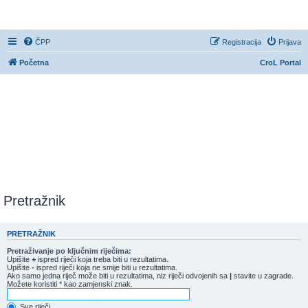
CroL Forum
ČPP
Registracija
Prijava
Početna
CroL Portal
Pretražnik
PRETRAŽNIK
Pretraživanje po ključnim riječima:
Upišite
+
ispred riječi koja treba biti u rezultatima.
Upišite
-
ispred riječi koja ne smije biti u rezultatima.
Ako samo jedna riječ može biti u rezultatima, niz riječi odvojenih sa
|
stavite u zagrade.
Možete koristiti * kao zamjenski znak.
Sve riječi