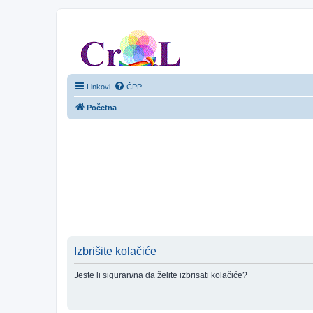
CroL Forum
Linkovi
ČPP
Početna
Izbrišite kolačiće
Jeste li siguran/na da želite izbrisati kolačiće?