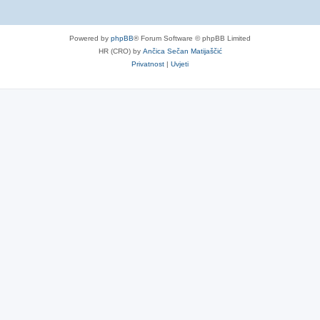
Powered by
phpBB
® Forum Software © phpBB Limited
HR (CRO) by
Ančica Sečan Matijaščić
Privatnost
|
Uvjeti