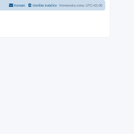
Kontakt
Izbrišite kolačiće
Vremenska zona:
UTC+01:00