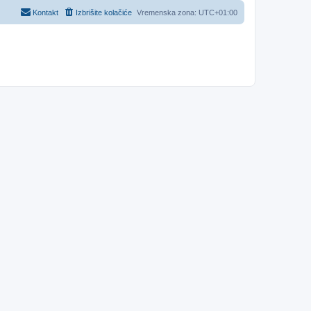
Kontakt
Izbrišite kolačiće
Vremenska zona:
UTC+01:00