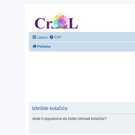
CroL Forum
Linkovi
ČPP
Početna
Izbrišite kolačiće
Jeste li siguran/na da želite izbrisati kolačiće?