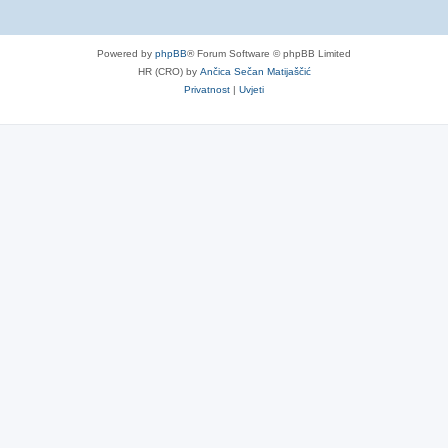
Powered by
phpBB
® Forum Software © phpBB Limited
HR (CRO) by
Ančica Sečan Matijaščić
Privatnost
|
Uvjeti