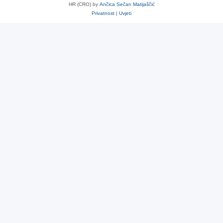
HR (CRO) by
Ančica Sečan Matijaščić
Privatnost
|
Uvjeti