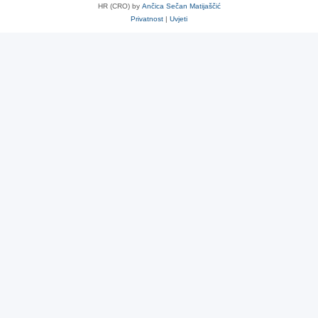
HR (CRO) by
Ančica Sečan Matijaščić
Privatnost
|
Uvjeti