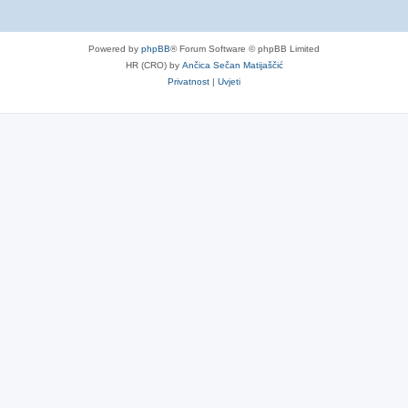
Powered by
phpBB
® Forum Software © phpBB Limited
HR (CRO) by
Ančica Sečan Matijaščić
Privatnost
|
Uvjeti