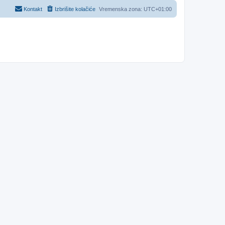
Kontakt
Izbrišite kolačiće
Vremenska zona:
UTC+01:00