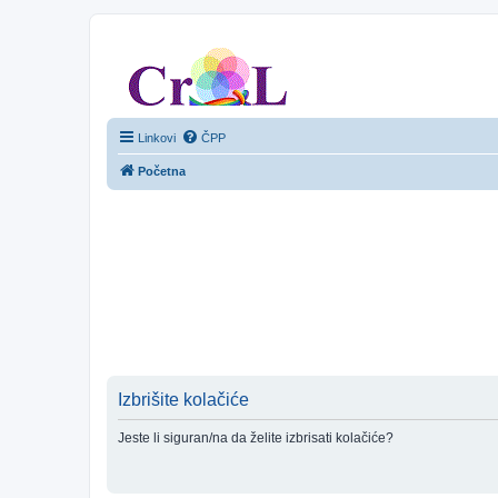
CroL Forum
Linkovi
ČPP
Početna
Izbrišite kolačiće
Jeste li siguran/na da želite izbrisati kolačiće?