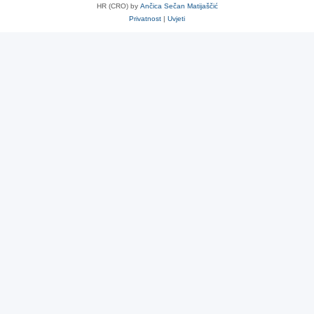
HR (CRO) by
Ančica Sečan Matijaščić
Privatnost
|
Uvjeti