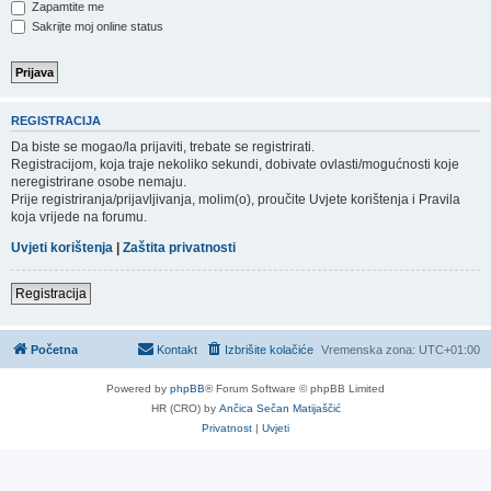
Zapamtite me
Sakrijte moj online status
REGISTRACIJA
Da biste se mogao/la prijaviti, trebate se registrirati.
Registracijom, koja traje nekoliko sekundi, dobivate ovlasti/mogućnosti koje
neregistrirane osobe nemaju.
Prije registriranja/prijavljivanja, molim(o), proučite Uvjete korištenja i Pravila
koja vrijede na forumu.
Uvjeti korištenja
|
Zaštita privatnosti
Registracija
Početna
Kontakt
Izbrišite kolačiće
Vremenska zona:
UTC+01:00
Powered by
phpBB
® Forum Software © phpBB Limited
HR (CRO) by
Ančica Sečan Matijaščić
Privatnost
|
Uvjeti