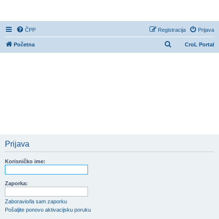
CroL Forum
ČPP
Registracija
Prijava
P
Početna
CroL Portal
r
e
t
r
a
ž
n
i
Prijava
k
Korisničko ime:
Zaporka:
Zaboravio/la sam zaporku
Pošaljite ponovo aktivacijsku poruku