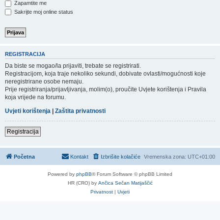
Zapamtite me
Sakrijte moj online status
REGISTRACIJA
Da biste se mogao/la prijaviti, trebate se registrirati.
Registracijom, koja traje nekoliko sekundi, dobivate ovlasti/mogućnosti koje
neregistrirane osobe nemaju.
Prije registriranja/prijavljivanja, molim(o), proučite Uvjete korištenja i Pravila
koja vrijede na forumu.
Uvjeti korištenja
|
Zaštita privatnosti
Registracija
Početna
Kontakt
Izbrišite kolačiće
Vremenska zona:
UTC+01:00
Powered by
phpBB
® Forum Software © phpBB Limited
HR (CRO) by
Ančica Sečan Matijaščić
Privatnost
|
Uvjeti