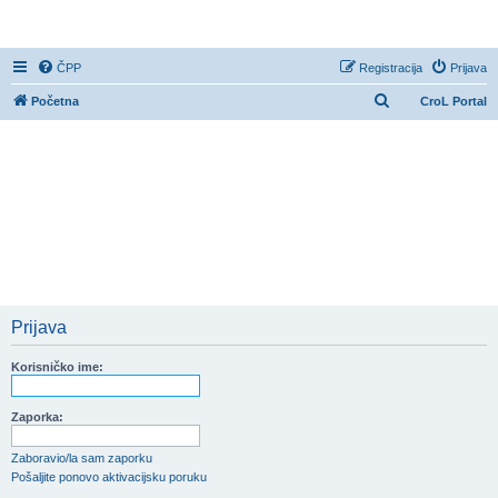
CroL Forum
ČPP
Registracija
Prijava
P
Početna
CroL Portal
r
e
t
r
a
ž
n
i
Prijava
k
Korisničko ime:
Zaporka:
Zaboravio/la sam zaporku
Pošaljite ponovo aktivacijsku poruku