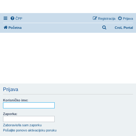
CroL Forum
ČPP
Registracija
Prijava
P
Početna
CroL Portal
r
e
t
r
a
ž
n
i
Prijava
k
Korisničko ime:
Zaporka:
Zaboravio/la sam zaporku
Pošaljite ponovo aktivacijsku poruku