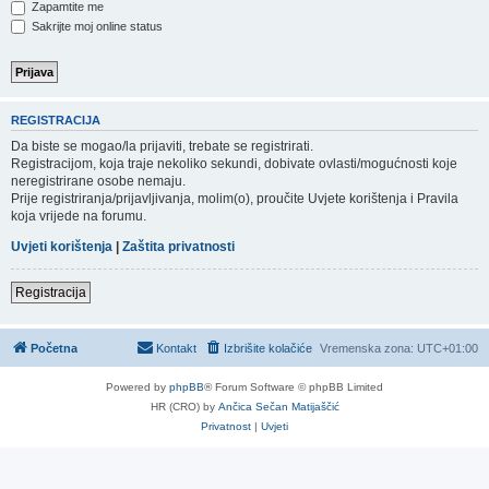
Zapamtite me
Sakrijte moj online status
REGISTRACIJA
Da biste se mogao/la prijaviti, trebate se registrirati.
Registracijom, koja traje nekoliko sekundi, dobivate ovlasti/mogućnosti koje
neregistrirane osobe nemaju.
Prije registriranja/prijavljivanja, molim(o), proučite Uvjete korištenja i Pravila
koja vrijede na forumu.
Uvjeti korištenja
|
Zaštita privatnosti
Registracija
Početna
Kontakt
Izbrišite kolačiće
Vremenska zona:
UTC+01:00
Powered by
phpBB
® Forum Software © phpBB Limited
HR (CRO) by
Ančica Sečan Matijaščić
Privatnost
|
Uvjeti