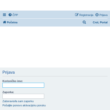
CroL Forum
ČPP
Registracija
Prijava
P
Početna
CroL Portal
r
e
t
r
a
ž
n
i
Prijava
k
Korisničko ime:
Zaporka:
Zaboravio/la sam zaporku
Pošaljite ponovo aktivacijsku poruku