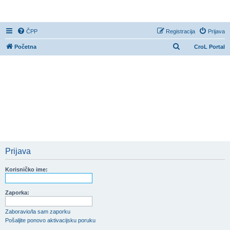
CroL Forum
ČPP
Registracija
Prijava
P
Početna
CroL Portal
r
e
t
r
a
ž
n
i
Prijava
k
Korisničko ime:
Zaporka:
Zaboravio/la sam zaporku
Pošaljite ponovo aktivacijsku poruku