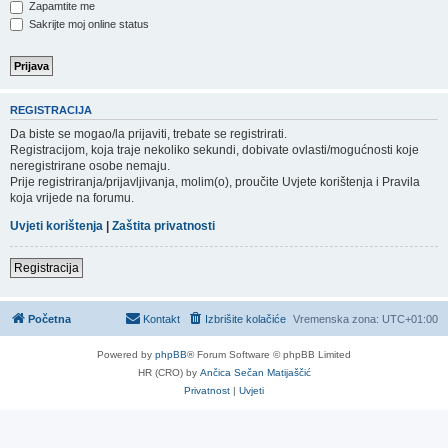
Zapamtite me
Sakrijte moj online status
REGISTRACIJA
Da biste se mogao/la prijaviti, trebate se registrirati.
Registracijom, koja traje nekoliko sekundi, dobivate ovlasti/mogućnosti koje
neregistrirane osobe nemaju.
Prije registriranja/prijavljivanja, molim(o), proučite Uvjete korištenja i Pravila
koja vrijede na forumu.
Uvjeti korištenja
|
Zaštita privatnosti
Registracija
Početna
Kontakt
Izbrišite kolačiće
Vremenska zona:
UTC+01:00
Powered by
phpBB
® Forum Software © phpBB Limited
HR (CRO) by
Ančica Sečan Matijaščić
Privatnost
|
Uvjeti