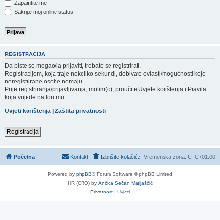
Zapamtite me
Sakrijte moj online status
REGISTRACIJA
Da biste se mogao/la prijaviti, trebate se registrirati.
Registracijom, koja traje nekoliko sekundi, dobivate ovlasti/mogućnosti koje
neregistrirane osobe nemaju.
Prije registriranja/prijavljivanja, molim(o), proučite Uvjete korištenja i Pravila
koja vrijede na forumu.
Uvjeti korištenja
|
Zaštita privatnosti
Registracija
Početna
Kontakt
Izbrišite kolačiće
Vremenska zona:
UTC+01:00
Powered by
phpBB
® Forum Software © phpBB Limited
HR (CRO) by
Ančica Sečan Matijaščić
Privatnost
|
Uvjeti