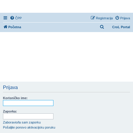
CroL Forum
ČPP
Registracija
Prijava
P
Početna
CroL Portal
r
e
t
r
a
ž
n
i
Prijava
k
Korisničko ime:
Zaporka:
Zaboravio/la sam zaporku
Pošaljite ponovo aktivacijsku poruku