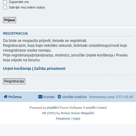
Zapamtite me
Sakrijte moj online status
REGISTRACIJA
Da biste se mogao/la prijaviti, trebate se registrirati.
Registracijom, koja traje nekoliko sekundi, dobivate ovlasti/mogućnosti koje
neregistrirane osobe nemaju.
Prije registriranja/prijavljivanja, molim(o), proučite Uvjete korištenja i Pravila
koja vrijede na forumu.
Uvjeti korištenja
|
Zaštita privatnosti
Registracija
Početna
Kontakt
Izbrišite kolačiće
Vremenska zona:
UTC+01:00
Powered by
phpBB
® Forum Software © phpBB Limited
HR (CRO) by
Ančica Sečan Matijaščić
Privatnost
|
Uvjeti