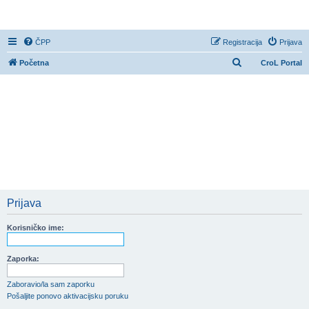
CroL Forum
ČPP
Registracija
Prijava
P
Početna
CroL Portal
r
e
t
r
a
ž
n
i
Prijava
k
Korisničko ime:
Zaporka:
Zaboravio/la sam zaporku
Pošaljite ponovo aktivacijsku poruku