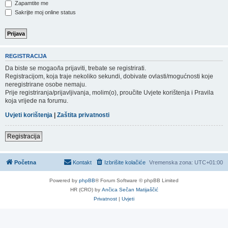
Zapamtite me
Sakrijte moj online status
REGISTRACIJA
Da biste se mogao/la prijaviti, trebate se registrirati.
Registracijom, koja traje nekoliko sekundi, dobivate ovlasti/mogućnosti koje
neregistrirane osobe nemaju.
Prije registriranja/prijavljivanja, molim(o), proučite Uvjete korištenja i Pravila
koja vrijede na forumu.
Uvjeti korištenja
|
Zaštita privatnosti
Registracija
Početna
Kontakt
Izbrišite kolačiće
Vremenska zona:
UTC+01:00
Powered by
phpBB
® Forum Software © phpBB Limited
HR (CRO) by
Ančica Sečan Matijaščić
Privatnost
|
Uvjeti