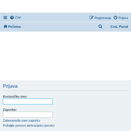
CroL Forum
ČPP
Registracija
Prijava
P
Početna
CroL Portal
r
e
t
r
a
ž
n
i
Prijava
k
Korisničko ime:
Zaporka:
Zaboravio/la sam zaporku
Pošaljite ponovo aktivacijsku poruku