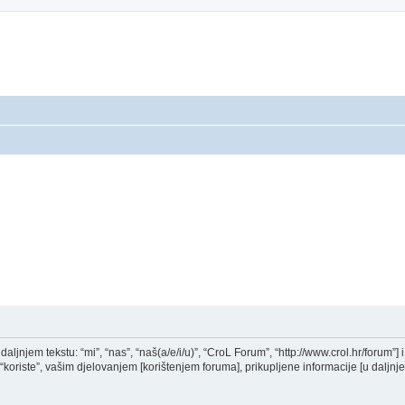
aljnjem tekstu: “mi”, “nas”, “naš(a/e/i/u)”, “CroL Forum”, “http://www.crol.hr/forum”] i
oriste”, vašim djelovanjem [korištenjem foruma], prikupljene informacije [u daljnjem