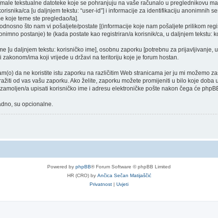
a [male tekstualne datoteke koje se pohranjuju na vaše računalo u preglednikovu 
orisnika/ca [u daljnjem tekstu: “user-id”] i informacije za identifikaciju anonimnih ses
e koje teme ste pregledao/la].
dnosno što nam vi pošaljete/postate [(informacije koje nam pošaljete prilikom regist
nimno postanje) te (kada postate kao registriran/a korisnik/ca, u daljnjem tekstu: ko
ime [u daljnjem tekstu: korisničko ime], osobnu zaporku [potrebnu za prijavljivanje, 
i zakonom/ima koji vrijede u državi na teritoriju koje je forum hostan.
o) da ne koristite istu zaporku na različitim Web stranicama jer ju mi možemo zašt
tražiti od vas vašu zaporku. Ako želite, zaporku možete promijeniti u bilo koje dob
e zamoljen/a upisati korisničko ime i adresu elektroničke pošte nakon čega će phpBB
nadno, su opcionalne.
Powered by
phpBB
® Forum Software © phpBB Limited
HR (CRO) by
Ančica Sečan Matijaščić
Privatnost
|
Uvjeti