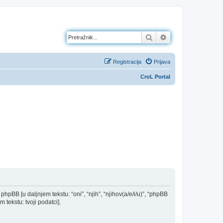
Pretražnik
Napredno pretraž
Registracija
Prijava
CroL Portal
 phpBB [u daljnjem tekstu: “oni”, “njih”, “njihov(a/e/i/u)”, “phpBB
 tekstu: tvoji podatci].