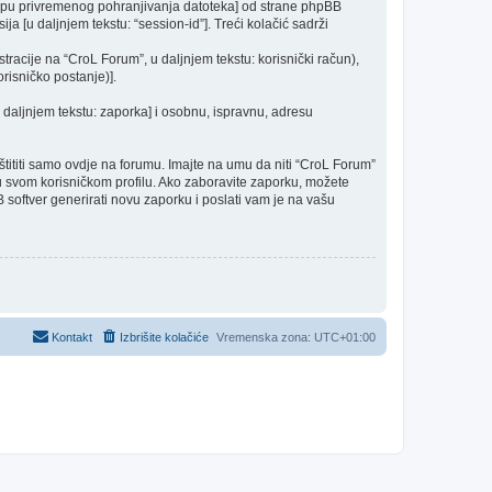
mapu privremenog pohranjivanja datoteka] od strane phpBB
ija [u daljnjem tekstu: “session-id”]. Treći kolačić sadrži
racije na “CroL Forum”, u daljnjem tekstu: korisnički račun),
risničko postanje)].
u daljnjem tekstu: zaporka] i osobnu, ispravnu, adresu
ititi samo ovdje na forumu. Imajte na umu da niti “CroL Forum”
a u svom korisničkom profilu. Ako zaboravite zaporku, možete
 softver generirati novu zaporku i poslati vam je na vašu
Kontakt
Izbrišite kolačiće
Vremenska zona:
UTC+01:00