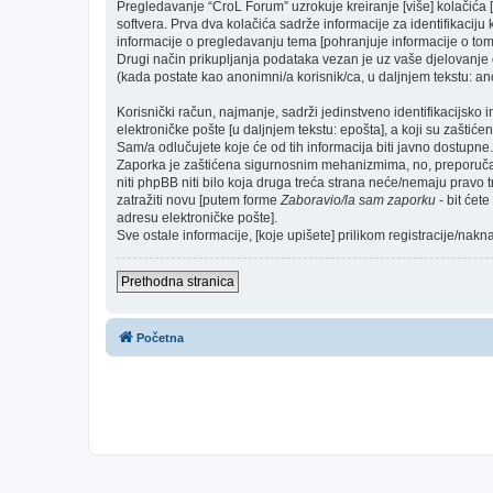
Pregledavanje “CroL Forum” uzrokuje kreiranje [više] kolačić
softvera. Prva dva kolačića sadrže informacije za identifikaciju k
informacije o pregledavanju tema [pohranjuje informacije o tom
Drugi način prikupljanja podataka vezan je uz vaše djelovanje o
(kada postate kao anonimni/a korisnik/ca, u daljnjem tekstu: ano
Korisnički račun, najmanje, sadrži jedinstveno identifikacijsko 
elektroničke pošte [u daljnjem tekstu: epošta], a koji su zaštićen
Sam/a odlučujete koje će od tih informacija biti javno dostupne.
Zaporka je zaštićena sigurnosnim mehanizmima, no, preporučam(
niti phpBB niti bilo koja druga treća strana neće/nemaju pravo 
zatražiti novu [putem forme
Zaboravio/la sam zaporku
- bit ćet
adresu elektroničke pošte].
Sve ostale informacije, [koje upišete] prilikom registracije/nak
Prethodna stranica
Početna