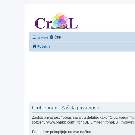
CroL Forum
Linkovi
ČPP
Početna
CroL Forum - Zaštita privatnosti
Zaštita privatnosti “objašnjava”, u detalje, kako “CroL Forum” [u d
softver”, “www.phpbb.com”, “phpBB Limited”, “phpBB Tim(ovi)”] “k
Podatci se prikupljaju na dva načina.