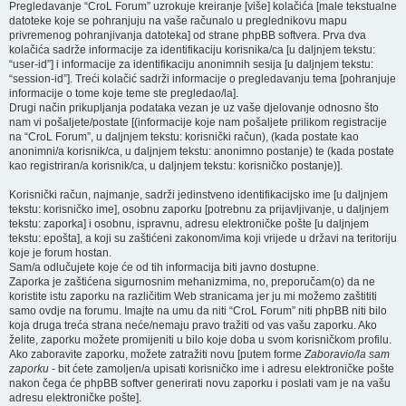
Pregledavanje “CroL Forum” uzrokuje kreiranje [više] kolačića [male tekstualne
datoteke koje se pohranjuju na vaše računalo u preglednikovu mapu
privremenog pohranjivanja datoteka] od strane phpBB softvera. Prva dva
kolačića sadrže informacije za identifikaciju korisnika/ca [u daljnjem tekstu:
“user-id”] i informacije za identifikaciju anonimnih sesija [u daljnjem tekstu:
“session-id”]. Treći kolačić sadrži informacije o pregledavanju tema [pohranjuje
informacije o tome koje teme ste pregledao/la].
Drugi način prikupljanja podataka vezan je uz vaše djelovanje odnosno što
nam vi pošaljete/postate [(informacije koje nam pošaljete prilikom registracije
na “CroL Forum”, u daljnjem tekstu: korisnički račun), (kada postate kao
anonimni/a korisnik/ca, u daljnjem tekstu: anonimno postanje) te (kada postate
kao registriran/a korisnik/ca, u daljnjem tekstu: korisničko postanje)].
Korisnički račun, najmanje, sadrži jedinstveno identifikacijsko ime [u daljnjem
tekstu: korisničko ime], osobnu zaporku [potrebnu za prijavljivanje, u daljnjem
tekstu: zaporka] i osobnu, ispravnu, adresu elektroničke pošte [u daljnjem
tekstu: epošta], a koji su zaštićeni zakonom/ima koji vrijede u državi na teritoriju
koje je forum hostan.
Sam/a odlučujete koje će od tih informacija biti javno dostupne.
Zaporka je zaštićena sigurnosnim mehanizmima, no, preporučam(o) da ne
koristite istu zaporku na različitim Web stranicama jer ju mi možemo zaštititi
samo ovdje na forumu. Imajte na umu da niti “CroL Forum” niti phpBB niti bilo
koja druga treća strana neće/nemaju pravo tražiti od vas vašu zaporku. Ako
želite, zaporku možete promijeniti u bilo koje doba u svom korisničkom profilu.
Ako zaboravite zaporku, možete zatražiti novu [putem forme
Zaboravio/la sam
zaporku
- bit ćete zamoljen/a upisati korisničko ime i adresu elektroničke pošte
nakon čega će phpBB softver generirati novu zaporku i poslati vam je na vašu
adresu elektroničke pošte].