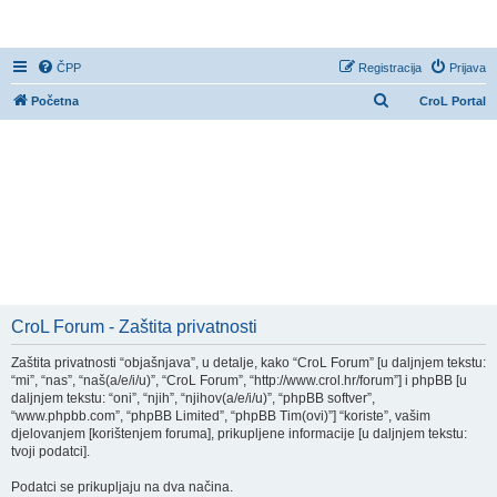
CroL Forum
ČPP
Registracija
Prijava
P
Početna
CroL Portal
r
e
t
r
a
ž
n
i
CroL Forum - Zaštita privatnosti
k
Zaštita privatnosti “objašnjava”, u detalje, kako “CroL Forum” [u daljnjem tekstu:
“mi”, “nas”, “naš(a/e/i/u)”, “CroL Forum”, “http://www.crol.hr/forum”] i phpBB [u
daljnjem tekstu: “oni”, “njih”, “njihov(a/e/i/u)”, “phpBB softver”,
“www.phpbb.com”, “phpBB Limited”, “phpBB Tim(ovi)”] “koriste”, vašim
djelovanjem [korištenjem foruma], prikupljene informacije [u daljnjem tekstu:
tvoji podatci].
Podatci se prikupljaju na dva načina.