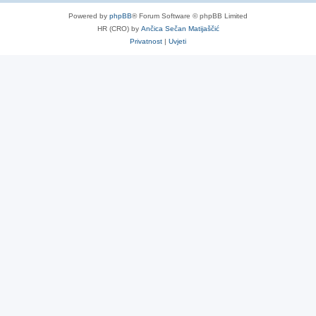
Powered by
phpBB
® Forum Software © phpBB Limited
HR (CRO) by
Ančica Sečan Matijaščić
Privatnost
|
Uvjeti