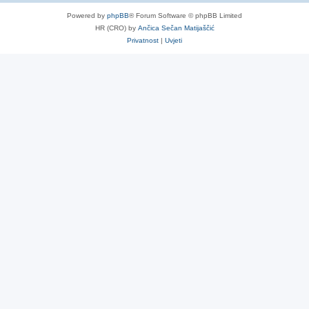
Powered by
phpBB
® Forum Software © phpBB Limited
HR (CRO) by
Ančica Sečan Matijaščić
Privatnost
|
Uvjeti