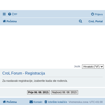
CroL Forum
ČPP
Prijava
P
Početna
CroL Portal
r
e
t
r
a
ž
n
i
Jezik:
k
CroL Forum - Registracija
Za nastavak registracije, izaberite kada ste rođen/a.
Prije 06. 08. 2013.
Na(kon) 06. 08. 2013.
Početna
Kontakt
Izbrišite kolačiće
Vremenska zona:
UTC+01:00