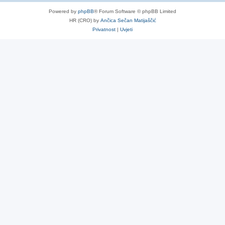
Powered by
phpBB
® Forum Software © phpBB Limited
HR (CRO) by
Ančica Sečan Matijaščić
Privatnost
|
Uvjeti