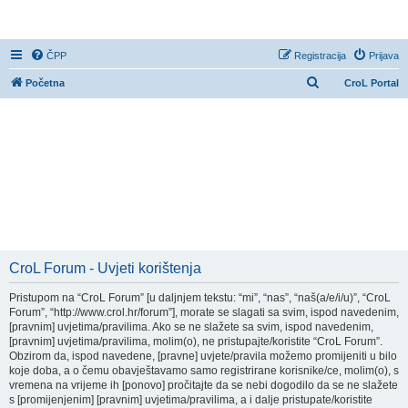
CroL Forum
ČPP
Registracija
Prijava
P
Početna
CroL Portal
r
e
t
r
a
ž
n
i
CroL Forum - Uvjeti korištenja
k
Pristupom na “CroL Forum” [u daljnjem tekstu: “mi”, “nas”, “naš(a/e/i/u)”, “CroL
Forum”, “http://www.crol.hr/forum”], morate se slagati sa svim, ispod navedenim,
[pravnim] uvjetima/pravilima. Ako se ne slažete sa svim, ispod navedenim,
[pravnim] uvjetima/pravilima, molim(o), ne pristupajte/koristite “CroL Forum”.
Obzirom da, ispod navedene, [pravne] uvjete/pravila možemo promijeniti u bilo
koje doba, a o čemu obavještavamo samo registrirane korisnike/ce, molim(o), s
vremena na vrijeme ih [ponovo] pročitajte da se nebi dogodilo da se ne slažete
s [promijenjenim] [pravnim] uvjetima/pravilima, a i dalje pristupate/koristite