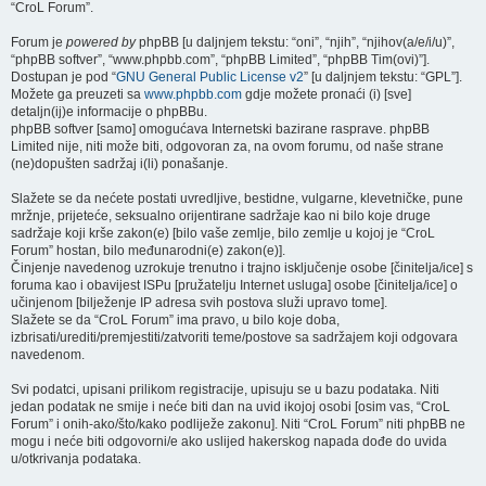
“CroL Forum”.
Forum je
powered by
phpBB [u daljnjem tekstu: “oni”, “njih”, “njihov(a/e/i/u)”,
“phpBB softver”, “www.phpbb.com”, “phpBB Limited”, “phpBB Tim(ovi)”].
Dostupan je pod “
GNU General Public License v2
” [u daljnjem tekstu: “GPL”].
Možete ga preuzeti sa
www.phpbb.com
gdje možete pronaći (i) [sve]
detaljn(ij)e informacije o phpBBu.
phpBB softver [samo] omogućava Internetski bazirane rasprave. phpBB
Limited nije, niti može biti, odgovoran za, na ovom forumu, od naše strane
(ne)dopušten sadržaj i(li) ponašanje.
Slažete se da nećete postati uvredljive, bestidne, vulgarne, klevetničke, pune
mržnje, prijeteće, seksualno orijentirane sadržaje kao ni bilo koje druge
sadržaje koji krše zakon(e) [bilo vaše zemlje, bilo zemlje u kojoj je “CroL
Forum” hostan, bilo međunarodni(e) zakon(e)].
Činjenje navedenog uzrokuje trenutno i trajno isključenje osobe [činitelja/ice] s
foruma kao i obavijest ISPu [pružatelju Internet usluga] osobe [činitelja/ice] o
učinjenom [bilježenje IP adresa svih postova služi upravo tome].
Slažete se da “CroL Forum” ima pravo, u bilo koje doba,
izbrisati/urediti/premjestiti/zatvoriti teme/postove sa sadržajem koji odgovara
navedenom.
Svi podatci, upisani prilikom registracije, upisuju se u bazu podataka. Niti
jedan podatak ne smije i neće biti dan na uvid ikojoj osobi [osim vas, “CroL
Forum” i onih-ako/što/kako podliježe zakonu]. Niti “CroL Forum” niti phpBB ne
mogu i neće biti odgovorni/e ako uslijed hakerskog napada dođe do uvida
u/otkrivanja podataka.