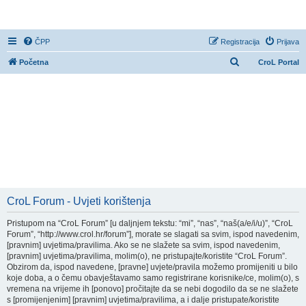
CroL Forum
ČPP
Registracija
Prijava
P
Početna
CroL Portal
r
e
t
r
a
ž
n
i
CroL Forum - Uvjeti korištenja
k
Pristupom na “CroL Forum” [u daljnjem tekstu: “mi”, “nas”, “naš(a/e/i/u)”, “CroL
Forum”, “http://www.crol.hr/forum”], morate se slagati sa svim, ispod navedenim,
[pravnim] uvjetima/pravilima. Ako se ne slažete sa svim, ispod navedenim,
[pravnim] uvjetima/pravilima, molim(o), ne pristupajte/koristite “CroL Forum”.
Obzirom da, ispod navedene, [pravne] uvjete/pravila možemo promijeniti u bilo
koje doba, a o čemu obavještavamo samo registrirane korisnike/ce, molim(o), s
vremena na vrijeme ih [ponovo] pročitajte da se nebi dogodilo da se ne slažete
s [promijenjenim] [pravnim] uvjetima/pravilima, a i dalje pristupate/koristite