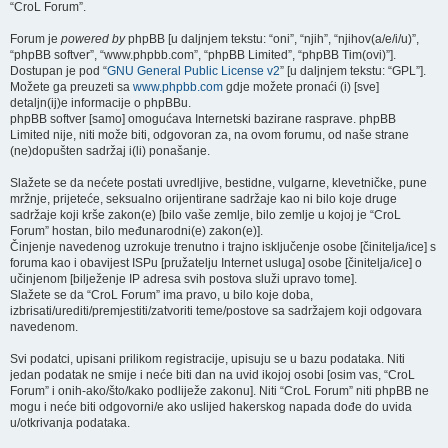
“CroL Forum”.
Forum je
powered by
phpBB [u daljnjem tekstu: “oni”, “njih”, “njihov(a/e/i/u)”,
“phpBB softver”, “www.phpbb.com”, “phpBB Limited”, “phpBB Tim(ovi)”].
Dostupan je pod “
GNU General Public License v2
” [u daljnjem tekstu: “GPL”].
Možete ga preuzeti sa
www.phpbb.com
gdje možete pronaći (i) [sve]
detaljn(ij)e informacije o phpBBu.
phpBB softver [samo] omogućava Internetski bazirane rasprave. phpBB
Limited nije, niti može biti, odgovoran za, na ovom forumu, od naše strane
(ne)dopušten sadržaj i(li) ponašanje.
Slažete se da nećete postati uvredljive, bestidne, vulgarne, klevetničke, pune
mržnje, prijeteće, seksualno orijentirane sadržaje kao ni bilo koje druge
sadržaje koji krše zakon(e) [bilo vaše zemlje, bilo zemlje u kojoj je “CroL
Forum” hostan, bilo međunarodni(e) zakon(e)].
Činjenje navedenog uzrokuje trenutno i trajno isključenje osobe [činitelja/ice] s
foruma kao i obavijest ISPu [pružatelju Internet usluga] osobe [činitelja/ice] o
učinjenom [bilježenje IP adresa svih postova služi upravo tome].
Slažete se da “CroL Forum” ima pravo, u bilo koje doba,
izbrisati/urediti/premjestiti/zatvoriti teme/postove sa sadržajem koji odgovara
navedenom.
Svi podatci, upisani prilikom registracije, upisuju se u bazu podataka. Niti
jedan podatak ne smije i neće biti dan na uvid ikojoj osobi [osim vas, “CroL
Forum” i onih-ako/što/kako podliježe zakonu]. Niti “CroL Forum” niti phpBB ne
mogu i neće biti odgovorni/e ako uslijed hakerskog napada dođe do uvida
u/otkrivanja podataka.