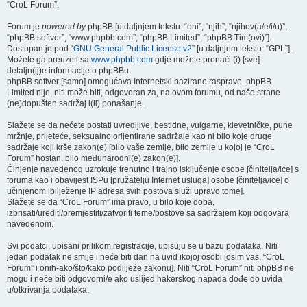
“CroL Forum”.
Forum je
powered by
phpBB [u daljnjem tekstu: “oni”, “njih”, “njihov(a/e/i/u)”,
“phpBB softver”, “www.phpbb.com”, “phpBB Limited”, “phpBB Tim(ovi)”].
Dostupan je pod “
GNU General Public License v2
” [u daljnjem tekstu: “GPL”].
Možete ga preuzeti sa
www.phpbb.com
gdje možete pronaći (i) [sve]
detaljn(ij)e informacije o phpBBu.
phpBB softver [samo] omogućava Internetski bazirane rasprave. phpBB
Limited nije, niti može biti, odgovoran za, na ovom forumu, od naše strane
(ne)dopušten sadržaj i(li) ponašanje.
Slažete se da nećete postati uvredljive, bestidne, vulgarne, klevetničke, pune
mržnje, prijeteće, seksualno orijentirane sadržaje kao ni bilo koje druge
sadržaje koji krše zakon(e) [bilo vaše zemlje, bilo zemlje u kojoj je “CroL
Forum” hostan, bilo međunarodni(e) zakon(e)].
Činjenje navedenog uzrokuje trenutno i trajno isključenje osobe [činitelja/ice] s
foruma kao i obavijest ISPu [pružatelju Internet usluga] osobe [činitelja/ice] o
učinjenom [bilježenje IP adresa svih postova služi upravo tome].
Slažete se da “CroL Forum” ima pravo, u bilo koje doba,
izbrisati/urediti/premjestiti/zatvoriti teme/postove sa sadržajem koji odgovara
navedenom.
Svi podatci, upisani prilikom registracije, upisuju se u bazu podataka. Niti
jedan podatak ne smije i neće biti dan na uvid ikojoj osobi [osim vas, “CroL
Forum” i onih-ako/što/kako podliježe zakonu]. Niti “CroL Forum” niti phpBB ne
mogu i neće biti odgovorni/e ako uslijed hakerskog napada dođe do uvida
u/otkrivanja podataka.