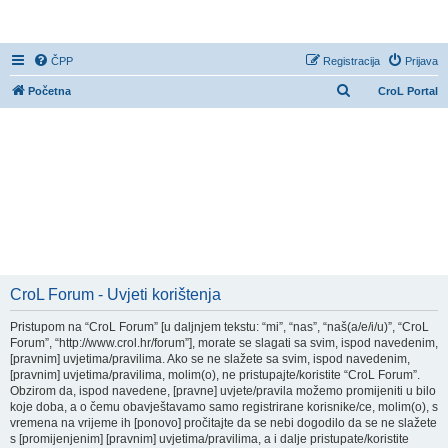
CroL Forum
ČPP
Registracija
Prijava
P
Početna
CroL Portal
r
e
t
r
a
ž
n
i
CroL Forum - Uvjeti korištenja
k
Pristupom na “CroL Forum” [u daljnjem tekstu: “mi”, “nas”, “naš(a/e/i/u)”, “CroL
Forum”, “http://www.crol.hr/forum”], morate se slagati sa svim, ispod navedenim,
[pravnim] uvjetima/pravilima. Ako se ne slažete sa svim, ispod navedenim,
[pravnim] uvjetima/pravilima, molim(o), ne pristupajte/koristite “CroL Forum”.
Obzirom da, ispod navedene, [pravne] uvjete/pravila možemo promijeniti u bilo
koje doba, a o čemu obavještavamo samo registrirane korisnike/ce, molim(o), s
vremena na vrijeme ih [ponovo] pročitajte da se nebi dogodilo da se ne slažete
s [promijenjenim] [pravnim] uvjetima/pravilima, a i dalje pristupate/koristite