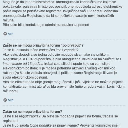
Moguće je da je administrator/ica: onemogućio/la korisničko ime kojim se
pokušavate registrirati [ili isto već postoji], onemogućio/la adresu elektroničke
pošte kojom se pokušavate registrirati, isključio/la vašu IP adresu odnosno
onemogućio/la Registraciju da bi spriječio/la otvaranje novih korisničkih
računa.
Bilo kako bilo, kontaktirajte administratora/icu za pomoć.
Vrh
Zašto se ne mogu prijaviti na forum “po prvi put”?
Jeste li upisao/la točno
korisničko ime
i
zaporku
?
Ako jeste, dogodila se jedna od dvije moguće stvari: ako ste prilikom
Registracije, a COPPA podrška je bila omogućena, kliknuo/la na
Slažem se i
imam manje od 13 godina
trebat ćete slijediti upute koje su vam stigle
elektroničkom poštom; ili je možda potrebna aktivacija vašeg korisničkog
računa [za što ste vidio/la obavijest ili prilikom same Registracije ili vam je
stigla elektroničkom poštom].
Ako ste eliminirao/la obje gornje mogućnosti, i još uvijek se ne možete prijaviti,
kontaktirajte administratora/icu [da provjeri što (ni)je u redu s vašim korisničkim
računom].
Vrh
Zašto se ne mogu prijaviti na forum?
Jeste li se
registrirao/la
? Da biste se mogao/la prijaviti na forum, trebate se
registrirati.
Jeste li upisao/la
točne podatke
za prijavljivanje? Provjerite korisničko ime i