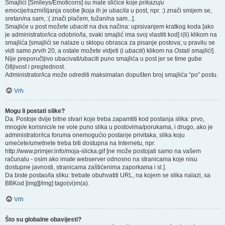
Smajlići [Smileys/Emoticons] su male sličice koje
prikazuju
emocije/razmišljanja osobe [koja ih je
ubacila
u post, npr. :) znači smijem se,
sretan/na sam, :( znači plačem, tužan/na sam...].
Smajliće u post možete
ubaciti
na dva načina: upisivanjem kratkog koda [ako
je administrator/ica odobrio/la, svaki smajlić ima svoj vlastiti kod] i(li) klikom na
smajlića [smajlići se nalaze u sklopu obrasca za pisanje postova; u pravilu se
vidi samo
prvih
20, a ostale možete vidjeti (i
ubaciti
) klikom na
Ostali smajlići
].
Nije preporučljivo ubacivati/ubaciti puno smajlića u post jer se time gube
čitljivost i preglednost.
Administrator/ica može odrediti maksimalan dopušten broj smajlića “po” postu.
Vrh
Mogu li postati slike?
Da. Postoje dvije bitne stvari koje treba zapamtiti kod postanja slika: prvo,
mnogi/e korisnici/e ne vole puno slika u postovima/porukama, i drugo, ako je
administrator/ica foruma onemogućio postanje privitaka, slika koju
umećete/umetnete treba biti dostupna na Internetu, npr.
http://www.primjer.info/moja-slicka.gif [ne može postojati samo na vašem
računalu - osim ako imate webserver odnosno na stranicama koje nisu
dostupne javnosti, stranicama zaštićenima zaporkama i sl.].
Da biste postao/la sliku: trebate obuhvatiti URL, na kojem se slika nalazi, sa
BBKod [img][/img] tago(vi)m(a).
Vrh
Što su globalne obavijesti?