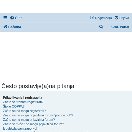
CroL Forum
ČPP
Registracija
Prijava
P
Početna
CroL Portal
r
e
t
r
a
ž
n
i
Često postavlje(a)na pitanja
k
Prijavljivanje i registracija
Zašto se trebam registrirati?
Što je COPPA?
Zašto se ne mogu registrirati?
Zašto se ne mogu prijaviti na forum “po prvi put”?
Zašto se ne mogu prijaviti na forum?
Zašto se “više” ne mogu prijaviti na forum?
Izgubio/la sam zaporku!