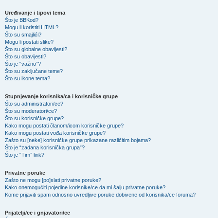
Uređivanje i tipovi tema
Što je BBKod?
Mogu li koristiti HTML?
Što su smajlići?
Mogu li postati slike?
Što su globalne obavijesti?
Što su obavijesti?
Što je “važno”?
Što su zaključane teme?
Što su ikone tema?
Stupnjevanje korisnika/ca i korisničke grupe
Što su administratori/ce?
Što su moderatori/ce?
Što su korisničke grupe?
Kako mogu postati članom/icom korisničke grupe?
Kako mogu postati vođa korisničke grupe?
Zašto su [neke] korisničke grupe prikazane različitim bojama?
Što je “zadana korisnička grupa”?
Što je “Tim” link?
Privatne poruke
Zašto ne mogu [po]slati privatne poruke?
Kako onemogućiti pojedine korisnike/ce da mi šalju privatne poruke?
Kome prijaviti spam odnosno uvredljive poruke dobivene od korisnika/ce foruma?
Prijatelji/ce i gnjavatori/ce