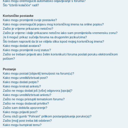
Kako mogu onemogućiti automatsko odjavljivanje s foruma?
Što “Izbriši kolačiće” radi?
Korisničke postavke
Kako mogu promijeniti svoje postavke?
Kako mogu onemogućiti pojavu mog korisničkog imena na online popisu?
Zašto je vrijeme prikazano netočno?
Zašto je vrijeme i dalje prikazano netočno iako sam promijenio/la vremensku zonu?
Je li moguć prikaz sučelja foruma na drugom/im jeziku/cima?
Što trebam napraviti da bi se vidjela slika ispod mojeg korisničkog imena?
Kako mogu dodati avatara?
Kako mogu promijeniti svoj status?
Zašto se trebam prijaviti ako želim korisniku/ci foruma poslati poruku elektroničkom
poštom?
Postanje
Kako mogu postati [objaviti] temu/post na forum(u)?
Kako mogu urediti/izbrisati post?
Kako mogu dodati potpis?
Kako mogu kreirati anketu?
Zašto ne mogu dodati još [više] odgovora [opcija]?
Kako mogu urediti/izbrisati anketu?
Zašto ne mogu pristupiti tematskom forumu?
Zašto ne mogu dodavati privitke?
Zašto sam dobio/la upozorenje?
Kako mogu prijaviti post?
Čemu služi gumb “Pohrani” prilikom postanja/pisanja poruke(a)?
Zašto [moj] post treba biti odobren?
Kako mogu bumpirati temu?