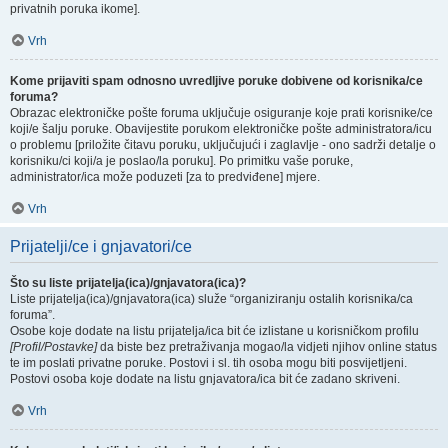
privatnih poruka ikome].
Vrh
Kome prijaviti spam odnosno uvredljive poruke dobivene od korisnika/ce
foruma?
Obrazac elektroničke pošte foruma uključuje osiguranje koje prati korisnike/ce
koji/e šalju poruke. Obavijestite porukom elektroničke pošte administratora/icu
o problemu [priložite čitavu poruku, uključujući i zaglavlje - ono sadrži detalje o
korisniku/ci koji/a je poslao/la poruku]. Po primitku vaše poruke,
administrator/ica može poduzeti [za to predviđene] mjere.
Vrh
Prijatelji/ce i gnjavatori/ce
Što su liste prijatelja(ica)/gnjavatora(ica)?
Liste prijatelja(ica)/gnjavatora(ica) služe “organiziranju ostalih korisnika/ca
foruma”.
Osobe koje dodate na listu prijatelja/ica bit će izlistane u korisničkom profilu
[Profil/Postavke]
da biste bez pretraživanja mogao/la vidjeti njihov online status
te im poslati privatne poruke. Postovi i sl. tih osoba mogu biti posvijetljeni.
Postovi osoba koje dodate na listu gnjavatora/ica bit će zadano skriveni.
Vrh