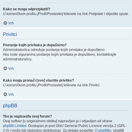
Kako se mogu odpretplatiti?
U korisničkom profilu
[Profil/Postavke]
kliknete na link
Pretplate
i slijedite upute.
Vrh
Privitci
Postanje kojih privitaka je dopušteno?
Administrator/ica određuje postanje kojih privitaka je dopušteno.
Ako niste siguran/na postanje kojih privitaka je dopušteno, kontaktirajte
administratora/icu.
Vrh
Kako mogu pronaći [sve] vlastite privitke?
U korisničkom profilu
[Profil/Postavke]
kliknete na link
Privitci
.
Vrh
phpBB
Tko je napisao/la ovaj forum?
Ovaj softver [u originalnom obliku] napravljen je i objavljen od strane
phpBB Limited
. Dostupan je pod GNU General Public Licence verzija 2 (GPL-
2.0) i može biti slobodno distribuiran. Za detalje posjetite:
O phpBBu
. phpBB