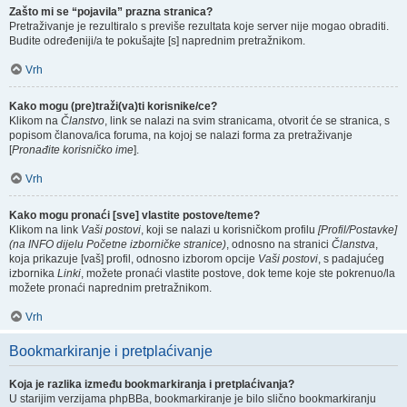
Zašto mi se “pojavila” prazna stranica?
Pretraživanje je rezultiralo s previše rezultata koje server nije mogao obraditi.
Budite određeniji/a te pokušajte [s] naprednim pretražnikom.
Vrh
Kako mogu (pre)traži(va)ti korisnike/ce?
Klikom na
Članstvo
, link se nalazi na svim stranicama, otvorit će se stranica, s
popisom članova/ica foruma, na kojoj se nalazi forma za pretraživanje
[
Pronađite korisničko ime
].
Vrh
Kako mogu pronaći [sve] vlastite postove/teme?
Klikom na link
Vaši postovi
, koji se nalazi u korisničkom profilu
[Profil/Postavke]
(na INFO dijelu Početne izborničke stranice)
, odnosno na stranici
Članstva
,
koja prikazuje [vaš] profil, odnosno izborom opcije
Vaši postovi
, s padajućeg
izbornika
Linki
, možete pronaći vlastite postove, dok teme koje ste pokrenuo/la
možete pronaći naprednim pretražnikom.
Vrh
Bookmarkiranje i pretplaćivanje
Koja je razlika između bookmarkiranja i pretplaćivanja?
U starijim verzijama phpBBa, bookmarkiranje je bilo slično bookmarkiranju