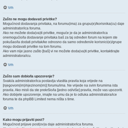
Vrh
Zašto ne mogu dodavati privitke?
Mogućnost dodavanja privitaka, na forumu(ima) za grupu(e)/korisnika(cu) daje
administrator/ica foruma.
Ako ne možete doda(va)ti privitke, moguće je da je administrator/ica
onemogućio/la dodavanje privitaka baš za taj određen forum na kojem ste
pokušao/la dodati privitak/ke odnosno da samo određeni/e korisnici(e)/grupe
mogu dodavati privitke na tom forumu.
Ako vam nije jasno zašto [baš] vi ne možete doda(va)ti privitke, kontaktirajte
administratora/icu.
Vrh
Zašto sam dobio/la upozorenje?
Svaki/a administrator/ica postavlja vlastita pravila koja vrijede na
[njegovom(im)/njezinom(im)] forumu/ima. Ne vrijede na svim forumima ista
pravila. Ako misli da ste prekršio/la [jedno od/više] pravila, može vas upozoriti.
Ako dobijete upozorenje, imajte na umu da je to odluka administratora/ice
foruma te da phpBB Limited nema ništa s time.
Vrh
Kako mogu prijaviti post?
Mogućnost prijave post(ov)a daje administrator/ica foruma.