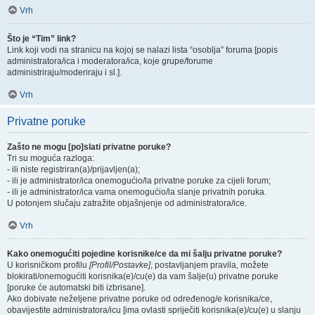
Vrh
Što je “Tim” link?
Link koji vodi na stranicu na kojoj se nalazi lista “osoblja” foruma [popis
administratora/ica i moderatora/ica, koje grupe/forume
administriraju/moderiraju i sl.].
Vrh
Privatne poruke
Zašto ne mogu [po]slati privatne poruke?
Tri su moguća razloga:
- ili niste registriran(a)/prijavljen(a);
- ili je administrator/ica onemogućio/la privatne poruke za cijeli forum;
- ili je administrator/ica vama onemogućio/la slanje privatnih poruka.
U potonjem slučaju zatražite objašnjenje od administratora/ice.
Vrh
Kako onemogućiti pojedine korisnike/ce da mi šalju privatne poruke?
U korisničkom profilu
[Profil/Postavke]
, postavljanjem pravila, možete
blokirati/onemogućiti korisnika(e)/cu(e) da vam šalje(u) privatne poruke
[poruke će automatski biti izbrisane].
Ako dobivate neželjene privatne poruke od određenog/e korisnika/ce,
obavijestite administratora/icu [ima ovlasti spriječiti korisnika(e)/cu(e) u slanju