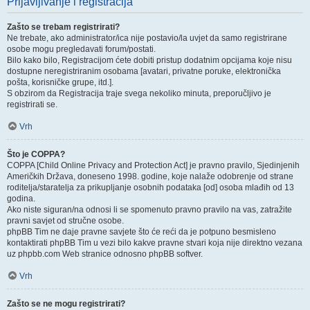
Prijavljivanje i registracija
Zašto se trebam registrirati?
Ne trebate, ako administrator/ica nije postavio/la uvjet da samo registrirane
osobe mogu pregledavati forum/postati.
Bilo kako bilo, Registracijom ćete dobiti pristup dodatnim opcijama koje nisu
dostupne neregistriranim osobama [avatari, privatne poruke, elektronička
pošta, korisničke grupe, itd.].
S obzirom da Registracija traje svega nekoliko minuta, preporučljivo je
registrirati se.
Vrh
Što je COPPA?
COPPA [Child Online Privacy and Protection Act] je pravno pravilo, Sjedinjenih
Američkih Država, doneseno 1998. godine, koje nalaže odobrenje od strane
roditelja/staratelja za prikupljanje osobnih podataka [od] osoba mlađih od 13
godina.
Ako niste siguran/na odnosi li se spomenuto pravno pravilo na vas, zatražite
pravni savjet od stručne osobe.
phpBB Tim ne daje pravne savjete što će reći da je potpuno besmisleno
kontaktirati phpBB Tim u vezi bilo kakve pravne stvari koja nije direktno vezana
uz phpbb.com Web stranice odnosno phpBB softver.
Vrh
Zašto se ne mogu registrirati?