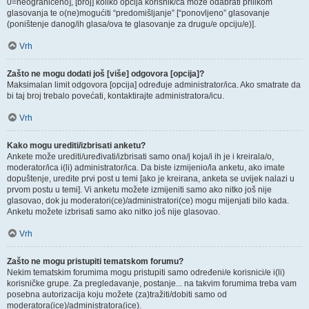
0=neograničeno], [broj] koliko opcija korisnik/ca može odabrati prilikom
glasovanja te o(ne)mogućiti “predomišljanje” [“ponovljeno” glasovanje
(poništenje danog/ih glasa/ova te glasovanje za drugu/e opciju/e)].
Vrh
Zašto ne mogu dodati još [više] odgovora [opcija]?
Maksimalan limit odgovora [opcija] određuje administrator/ica. Ako smatrate da
bi taj broj trebalo povećati, kontaktirajte administratora/icu.
Vrh
Kako mogu urediti/izbrisati anketu?
Ankete može urediti/uređivati/izbrisati samo ona/j koja/i ih je i kreirala/o,
moderator/ica i(li) administrator/ica. Da biste izmijenio/la anketu, ako imate
dopuštenje, uredite prvi post u temi [ako je kreirana, anketa se uvijek nalazi u
prvom postu u temi]. Vi anketu možete izmijeniti samo ako nitko još nije
glasovao, dok ju moderatori(ce)/administratori(ce) mogu mijenjati bilo kada.
Anketu možete izbrisati samo ako nitko još nije glasovao.
Vrh
Zašto ne mogu pristupiti tematskom forumu?
Nekim tematskim forumima mogu pristupiti samo određeni/e korisnici/e i(li)
korisničke grupe. Za pregledavanje, postanje... na takvim forumima treba vam
posebna autorizacija koju možete (za)tražiti/dobiti samo od
moderatora(ice)/administratora(ice).