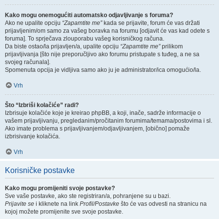
Kako mogu onemogućiti automatsko odjavljivanje s foruma?
Ako ne upalite opciju
“Zapamtite me”
kada se prijavite, forum će vas držati
prijavljenim/om samo za vašeg boravka na forumu [odjavit će vas kad odete s
foruma]. To sprječava zlouporabu vašeg korisničkog računa.
Da biste ostao/la prijavljen/a, upalite opciju
“Zapamtite me”
prilikom
prijavljivanja [što nije preporučljivo ako forumu pristupate s tuđeg, a ne sa
svojeg računala].
Spomenuta opcija je vidljiva samo ako ju je administrator/ica omogućio/la.
Vrh
Što “Izbriši kolačiće” radi?
Izbrisuje kolačiće koje je kreirao phpBB, a koji, inače, sadrže informacije o
vašem prijavljivanju, pregledanim/pročitanim forumima/temama/postovima i sl.
Ako imate problema s prijavljivanjem/odjavljivanjem, [obično] pomaže
izbrisivanje kolačića.
Vrh
Korisničke postavke
Kako mogu promijeniti svoje postavke?
Sve vaše postavke, ako ste registriran/a, pohranjene su u bazi.
Prijavite se
i kliknete na link
Profil/Postavke
što će vas odvesti na stranicu na
kojoj možete promijenite sve svoje postavke.