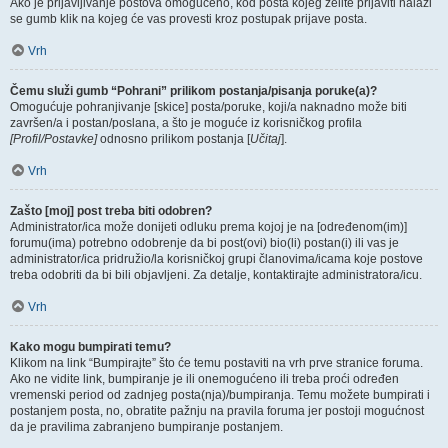
Ako je prijavljivanje postova omogućeno, kod posta kojeg želite prijaviti nalazi
se gumb klik na kojeg će vas provesti kroz postupak prijave posta.
Vrh
Čemu služi gumb “Pohrani” prilikom postanja/pisanja poruke(a)?
Omogućuje pohranjivanje [skice] posta/poruke, koji/a naknadno može biti
završen/a i postan/poslana, a što je moguće iz korisničkog profila
[Profil/Postavke]
odnosno prilikom postanja [
Učitaj
].
Vrh
Zašto [moj] post treba biti odobren?
Administrator/ica može donijeti odluku prema kojoj je na [određenom(im)]
forumu(ima) potrebno odobrenje da bi post(ovi) bio(li) postan(i) ili vas je
administrator/ica pridružio/la korisničkoj grupi članovima/icama koje postove
treba odobriti da bi bili objavljeni. Za detalje, kontaktirajte administratora/icu.
Vrh
Kako mogu bumpirati temu?
Klikom na link “Bumpirajte” što će temu postaviti na vrh prve stranice foruma.
Ako ne vidite link, bumpiranje je ili onemogućeno ili treba proći određen
vremenski period od zadnjeg posta(nja)/bumpiranja. Temu možete bumpirati i
postanjem posta, no, obratite pažnju na pravila foruma jer postoji mogućnost
da je pravilima zabranjeno bumpiranje postanjem.