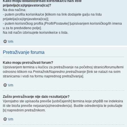
Kako mogu dodati/izbrisati korisnika/cu na/s liste
prijatelja(ica)/gnjavatora(ica)?
Na dva načina:
- putem profila korisnika/ce [klikom na link dodajete ga/ju na listu
prijatelja(ica)/gnjavatora(ica)];
- putem korisničkog profila
[Profil/Postavke]
[upisivanjem korisničkog/ih imena
u za to predviđeno polje].
Na isti način izbrisujete korisnike/ce s lista.
Vrh
Pretraživanje foruma
Kako mogu pretraživati forum?
Upisivanjem termina u kućicu za pretraživanje na početnoj stranici/forumu/temi
odnosno klikom na
Pretražnik/Napredno pretraživanje
[link se nalazi na svim
stranicama i vodi na formu naprednog pretraživanja].
Vrh
Zašto pretraživanje nije dalo rezultat(a)e?
Vjerojatno ste upisao/la previše [uobičajenih] termina koje phpBB ne indeksira
ili ste bio/la previše nejasan(a)/neodređen(a). Budite određeniji/a te pokušajte
[s] naprednim pretražnikom.
Vrh