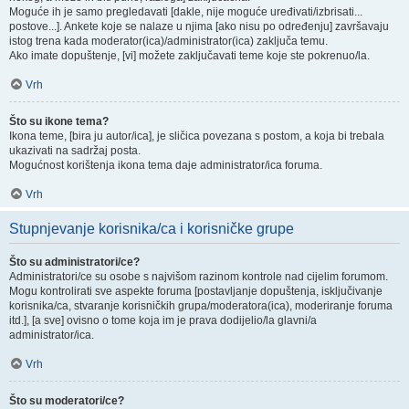
Moguće ih je samo pregledavati [dakle, nije moguće uređivati/izbrisati...
postove...]. Ankete koje se nalaze u njima [ako nisu po određenju] završavaju
istog trena kada moderator(ica)/administrator(ica) zaključa temu.
Ako imate dopuštenje, [vi] možete zaključavati teme koje ste pokrenuo/la.
Vrh
Što su ikone tema?
Ikona teme, [bira ju autor/ica], je sličica povezana s postom, a koja bi trebala
ukazivati na sadržaj posta.
Mogućnost korištenja ikona tema daje administrator/ica foruma.
Vrh
Stupnjevanje korisnika/ca i korisničke grupe
Što su administratori/ce?
Administratori/ce su osobe s najvišom razinom kontrole nad cijelim forumom.
Mogu kontrolirati sve aspekte foruma [postavljanje dopuštenja, isključivanje
korisnika/ca, stvaranje korisničkih grupa/moderatora(ica), moderiranje foruma
itd.], [a sve] ovisno o tome koja im je prava dodijelio/la glavni/a
administrator/ica.
Vrh
Što su moderatori/ce?