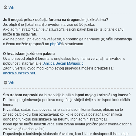
Vrh
Je li moguć prikaz sučelja foruma na drugom/im jeziku/cima?
Je. phpBB je [lokaliziran] preveden na više od 50 jezika.
Ako administrator/ica
nije instalirao/la
jezični paket koji želite, pitajte ga/ju
može li ga instalirati.
Ako ne postoji prijevod na vaš jezik, slobodno ga napravite (a) više informacija
o čemu možete (pro)naći na
phpBB
® stranicama.
O hrvatskom jezičnom paketu
Ovaj prijevod phpBB foruma, s engleskog [originalna verzija] na hrvatski, u
potpunosti, napravila je:
Ančica Sečan Matijaščić
.
Zadnju verziju ovog mog kompletnog prijevoda možete preuzeti sa:
ancica.sunceko.net
.
Vrh
Što trebam napraviti da bi se vidjela slika ispod mojeg korisničkog imena?
Prilikom pregledavanja postova moguće je vidjeti dvije slike ispod korisničkih
imena.
Prva slika, statusnica, povezana je sa statusom korisnika/ce; obično su to
zvjezdice/blokovi koji označavaju: koliko je postova postao/la korisnik/ca
odnosno funkciju korisnika/ce na forumu [npr. administrator/ica].
Ispod nje se može nalaziti veća slika zvana avatar [obično jedinstvena/osobna
za svakog/u korisnika/cu].
Dopuštenja o korištenju statusnica/avatara, kao i izbor dostupnosti istih, daje