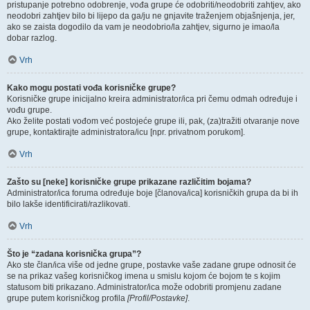
pristupanje potrebno odobrenje, vođa grupe će odobriti/neodobriti zahtjev, ako
neodobri zahtjev bilo bi lijepo da ga/ju ne gnjavite traženjem objašnjenja, jer,
ako se zaista dogodilo da vam je neodobrio/la zahtjev, sigurno je imao/la
dobar razlog.
Vrh
Kako mogu postati vođa korisničke grupe?
Korisničke grupe inicijalno kreira administrator/ica pri čemu odmah određuje i
vođu grupe.
Ako želite postati vođom već postojeće grupe ili, pak, (za)tražiti otvaranje nove
grupe, kontaktirajte administratora/icu [npr. privatnom porukom].
Vrh
Zašto su [neke] korisničke grupe prikazane različitim bojama?
Administrator/ica foruma određuje boje [članova/ica] korisničkih grupa da bi ih
bilo lakše identificirati/razlikovati.
Vrh
Što je “zadana korisnička grupa”?
Ako ste član/ica više od jedne grupe, postavke vaše zadane grupe odnosit će
se na prikaz vašeg korisničkog imena u smislu kojom će bojom te s kojim
statusom biti prikazano. Administrator/ica može odobriti promjenu zadane
grupe putem korisničkog profila
[Profil/Postavke]
.