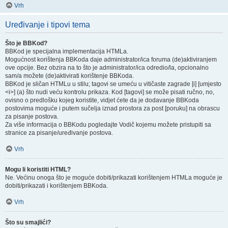
Vrh
Uređivanje i tipovi tema
Što je BBKod?
BBKod je specijalna implementacija HTMLa.
Mogućnost korištenja BBKoda daje administrator/ica foruma (de)aktiviranjem
ove opcije. Bez obzira na to što je administrator/ica odredio/la, opcionalno
sam/a možete (de)aktivirati korištenje BBKoda.
BBKod je sličan HTMLu u stilu; tagovi se umeću u vitičaste zagrade [i] [umjesto
<i>] (a) što nudi veću kontrolu prikaza. Kod [tagovi] se može pisati ručno, no,
ovisno o predlošku kojeg koristite, vidjet ćete da je dodavanje BBKoda
postovima moguće i putem sučelja iznad prostora za post [poruku] na obrascu
za pisanje postova.
Za više informacija o BBKodu pogledajte Vodič kojemu možete pristupiti sa
stranice za pisanje/uređivanje postova.
Vrh
Mogu li koristiti HTML?
Ne. Većinu onoga što je moguće dobiti/prikazati korištenjem HTMLa moguće je
dobiti/prikazati i korištenjem BBKoda.
Vrh
Što su smajlići?