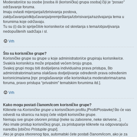
Moderatori/ce su osobe [osoba ili (korisnička) grupa osoba] čiji je
“posao”
održavanje foruma.
Imaju ovlasti mijenjanja/izbrisivanja postova,
zaključavanja/otključavanja/premještanja/izbrisivanja/razdvajanja tema u
forumima koje održavaju.
Tu su (i) da bi spriječili/e korisnike/ce od skretanja s tema/objavljivanja
nedopuštenih sadržaja i sl.
Vrh
Što su korisničke grupe?
Korisničke grupe su grupe u koje administratori/ce grupiraju korisnike/ce.
Svaki/a korisnik/ca može pripadati većem broju grupa.
Svakoj grupi mogu biti dodijeljena individualna prava pristupa, što
administratorima/cama olakšava dodjeljivanje određenih prava određenim
korisnicima/ama [npr. proglašavanje više korisnika/ca moderatorima/cama
foruma, pravo pristupa “privatnim” tematskim forumima itd.].
Vrh
Kako mogu postati članom/icom korisničke grupe?
Kliknete na
Korisničke grupe
u korisničkom profilu
[Profil/Postavke]
što će vas
odvesti na stranicu na kojoj ćete vidjeti korisničke grupe.
Nemaju sve grupe
otvoren pristup
[neke su zatvorene, neke skrivene...].
Ako imate pristup korisničkoj grupi, za pristupanje kliknete na odgovarajuću
naredbu [obično
Pristupite grupi
].
Ako je grupa otvorenog tipa, automatski ćete postati članom/icom, ako je za