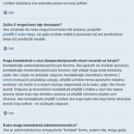
Limited zadržava sva autorska prava na ovaj softver.
Vrh
Zašto X mogućnost nije dostupna?
Ako smatrate da neka mogućnost treba biti dodana, posjetite
phpBB Centar Ideja
, (a) gdje možete vidjeti [i glasovati za] već predložene
ideje i(li) predložiti vlastite.
Vrh
Koga kontaktirati u vezi zlouporabe/pravnih stvari vezanih uz forum?
Kontaktirajte administratora(e)/icu(e) foruma. Ako ga/ju/ih ne možete (pro)naći,
kontaktirajte moderatora(e)/icu(e) foruma i njih pitajte koga biste trebao/la
pitati. Ako i dalje ne dobijete odgovor, kontaktirajte vlasnika/cu domene [
whois lookup
] ili pružatelja usluga. phpBB Limited nema apsolutno nikakvu
kontrolu i ne može ni u kojem slučaju odgovarati za to kako, gdje i tko forum
koristi. Potpuno je besmisleno kontaktirati phpBB Limited u vezi bilo kakve
pravne stvari koja nije direktno vezana uz phpBB odnosno phpbb.com
stranice. Ako kontaktirate phpBB Limited oko toga kako bilo koja treća stran(k)a
koristi ovaj softver - ne očekujte odgovor.
Vrh
Kako mogu kontaktirati administratora/icu?
Ako je administrator/ica omogućio/la “Kontakt” formu, putem iste, mogu ga/ju