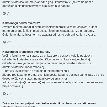
administrator/ica foruma [slobodno ga/ju kontaktirajte (sa) zamolbom o
dopuštenju statusnica/avatara ako isto/a nije dao/la].
Vrh
Kako mogu dodati avatara?
Avatara možete dodati u svom korisničkom profilu
[Profil/Postavke]
putem
jedne od sljedeće četiri metode: korištenjem Gravatara, (iza)biranjem iz
Galerije avatara, linkanjem na avatara odnosno pohranjivanjem avatara.
Vrh
Kako mogu promijeniti svoj status?
Većina foruma koristi statuse za prikaz broja postova koje je postao/la
određeni/a korisnik/ca te za identifikaciju korisnika/ca koji/e obavljaju
određene funkcije na forumu [obično oni/e imaju poseban status, npr.
administratori/ce, moderatori/ce].
U pravilu, svoj status ne možete direktno promijeniti.
Zloupotrebljavanje foruma, u smislu postanja puno postova samo zato da bi se
dosegao što veći status, nema nikakvog smisla jer
administratori(ce)/moderatori(ce) mogu
smanjiti
nečiji status [npr. smanjenjem
broja postova...].
Vrh
Zašto se trebam prijaviti ako želim korisniku/ci foruma poslati poruku