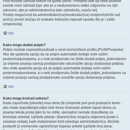
Post možete izbrisati klikom na gumb
izbriši
. Primijetit ćete da neke postove
nećete moći izbrisati [npr. ako je u međuvremenu netko odgovorio na njih
odnosno, ako je administrator/ica tako odredio/la, uopće ne].
Postoji mogućnost da administrator(ica)/moderator(ica) izmijeni/izbriše vaš
post [u prvom slučaju bi svakako trebao/la napisati opasku što je i zašto
izmijenio/la].
Vrh
Kako mogu dodati potpis?
Potpis možete napraviti/uređivati u svom korisničkom profilu
[Profil/Postavke]
.
Ako ste upalio/la opciju da se potpis automatski dodaje svim vašim
postovima/porukama, a u neki post/poruku ne želite dodati potpis, jednostavno
za vrijeme pisanja samog posta/poruke odoznačite opciju dodavanja potpisa.
Ako niste upalio/la opciju da se potpis automatski dodaje svim vašim
postovima/porukama, a u neki post/poruku želite dodati potpis, jednostavno za
vrijeme pisanja samog posta/poruke označite opciju dodavanja potpisa.
Vrh
Kako mogu kreirati anketu?
Kada započnete [otvorite] novu temu [ili izmijenite prvi post postojeće teme -
ako imate dopuštenje] vidjet ćete formu
Kreiranje ankete
ispod okvira za
pisanje teksta posta [ako to ne vidite, vjerojatno nemate dopuštenje za
kreiranje anketa]. Upišete pitanje i [barem] dva moguća odgovora [svaki u
zaseban redak], kojih maksimalan limit određuje administrator/ica. Možete
postaviti (i) vremensko ograničenje trajanja ankete [upišete broj dana;