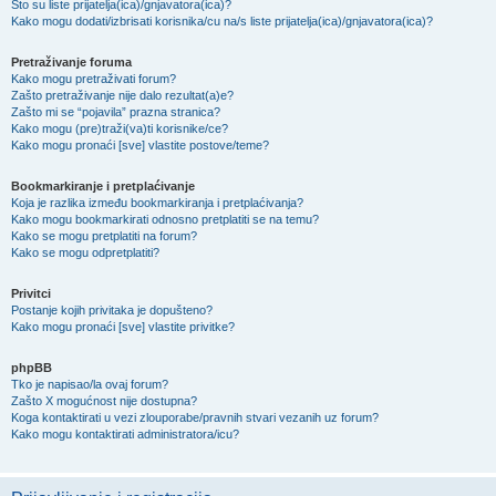
Što su liste prijatelja(ica)/gnjavatora(ica)?
Kako mogu dodati/izbrisati korisnika/cu na/s liste prijatelja(ica)/gnjavatora(ica)?
Pretraživanje foruma
Kako mogu pretraživati forum?
Zašto pretraživanje nije dalo rezultat(a)e?
Zašto mi se “pojavila” prazna stranica?
Kako mogu (pre)traži(va)ti korisnike/ce?
Kako mogu pronaći [sve] vlastite postove/teme?
Bookmarkiranje i pretplaćivanje
Koja je razlika između bookmarkiranja i pretplaćivanja?
Kako mogu bookmarkirati odnosno pretplatiti se na temu?
Kako se mogu pretplatiti na forum?
Kako se mogu odpretplatiti?
Privitci
Postanje kojih privitaka je dopušteno?
Kako mogu pronaći [sve] vlastite privitke?
phpBB
Tko je napisao/la ovaj forum?
Zašto X mogućnost nije dostupna?
Koga kontaktirati u vezi zlouporabe/pravnih stvari vezanih uz forum?
Kako mogu kontaktirati administratora/icu?