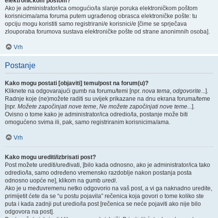
elektroničkom poštom?
Ako je administrator/ica omogućio/la slanje poruka elektroničkom poštom
korisnicima/ama foruma putem ugrađenog obrasca elektroničke pošte: tu
opciju mogu koristiti samo registrirani/e korisnici/e [čime se sprječava
zlouporaba forumova sustava elektroničke pošte od strane anonimnih osoba].
Vrh
Postanje
Kako mogu postati [objaviti] temu/post na forum(u)?
Kliknete na odgovarajući gumb na forumu/temi [npr.
nova tema
,
odgovorite
...].
Radnje koje (ne)možete raditi su uvijek prikazane na dnu ekrana foruma/teme
[npr.
Možete započinjati nove teme
,
Ne možete započinjati nove teme
...].
Ovisno o tome kako je administrator/ica odredio/la, postanje može biti
omogućeno svima ili, pak, samo registriranim korisnicima/ama.
Vrh
Kako mogu urediti/izbrisati post?
Post možete urediti/uređivati, [bilo kada odnosno, ako je administrator/ica tako
odredio/la, samo određeno vremensko razdoblje nakon postanja posta
odnosno uopće ne], klikom na gumb
uredi
.
Ako je u međuvremenu netko odgovorio na vaš post, a vi ga naknadno uredite,
primijetit ćete da se “u postu pojavila” rečenica koja govori o tome koliko ste
puta i kada zadnji put uredio/la post [rečenica se neće pojaviti ako nije bilo
odgovora na post].