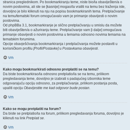
stranica preglednikom. Po bookmarkiranju teme, niste bio/la obaviješten/a o
novim postovima, ali ste se [kasnije] mogao/la vratiti na temu bez traženja iste,
dovoljno je bilo kliknuti na nju na popisu bookmarkiranih tema. Pretplaćivanje
na temu/tematski forum omogućavalo vam je primanje obavijesti o novim
postovima.
Od phpBBa 3.1, bookmarkiranje je slično pretplaćivanju u smislu da možete
biti obaviješten/a o ažuriranju teme. Pretplaćivanje vam [i dalje] omogućava
primanje obavijesti o novim postovima u temama odnosno novima temama na
tematskim forumima.
Opcije obavješćivanja bookmarkiranja i pretplaćivanja možete postaviti u
korisničkom profilu
[Profil/Postavke]
u
Postavkama obavijesti
.
Vrh
Kako mogu bookmarkirati odnosno pretplatiti se na temu?
Da biste bookmarkirao/la odnosno pretplatio/la se na temu, prilikom
pregledavanja teme, dovoljno je izabrati s padajućeg izbornika teme
odgovarajuću opciju odnosno, za pretplaćivanje, prilikom postanja posta,
upaliti opciju
Obavijestite me kad odgovor bude postan
.
Vrh
Kako se mogu pretplatiti na forum?
Da biste se pretplatio/la na forum, prilikom pregledavanja foruma, dovoljno je
kliknuti na link
Pretplati se
.
Vrh