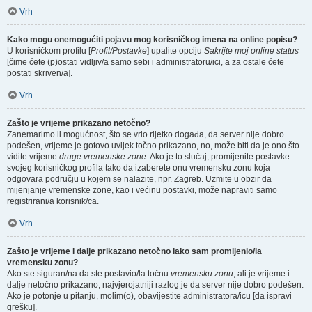
Vrh
Kako mogu onemogućiti pojavu mog korisničkog imena na online popisu?
U korisničkom profilu [
Profil/Postavke
] upalite opciju
Sakrijte moj online status
[čime ćete (p)ostati vidljiv/a samo sebi i administratoru/ici, a za ostale ćete
postati skriven/a].
Vrh
Zašto je vrijeme prikazano netočno?
Zanemarimo li mogućnost, što se vrlo rijetko događa, da server nije dobro
podešen, vrijeme je gotovo uvijek točno prikazano, no, može biti da je ono što
vidite vrijeme
druge vremenske zone
. Ako je to slučaj, promijenite postavke
svojeg korisničkog profila tako da izaberete onu vremensku zonu koja
odgovara području u kojem se nalazite, npr. Zagreb. Uzmite u obzir da
mijenjanje vremenske zone, kao i većinu postavki, može napraviti samo
registrirani/a korisnik/ca.
Vrh
Zašto je vrijeme i dalje prikazano netočno iako sam promijenio/la
vremensku zonu?
Ako ste siguran/na da ste postavio/la točnu
vremensku zonu
, ali je vrijeme i
dalje netočno prikazano, najvjerojatniji razlog je da server nije dobro podešen.
Ako je potonje u pitanju, molim(o), obavijestite administratora/icu [da ispravi
grešku].