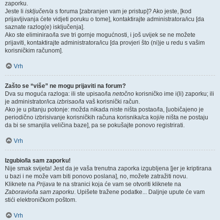
zaporku.
Jeste li
isključen/a
s foruma [zabranjen vam je pristup]? Ako jeste, [kod
prijavljivanja ćete vidjeti poruku o tome], kontaktirajte administratora/icu [da
saznate razlog(e) isključenja].
Ako ste eliminirao/la sve tri gornje mogućnosti, i još uvijek se ne možete
prijaviti, kontaktirajte administratora/icu [da provjeri što (ni)je u redu s vašim
korisničkim računom].
Vrh
Zašto se “više” ne mogu prijaviti na forum?
Dva su moguća razloga: ili ste upisao/la
netočno
korisničko ime i(li) zaporku; ili
je administrator/ica
izbrisao/la
vaš korisnički račun.
Ako je u pitanju potonje: možda nikada niste ništa postao/la, [uobičajeno je
periodično izbrisivanje korisničkih računa korisnika/ca koji/e ništa ne postaju
da bi se smanjila veličina baze], pa se pokušajte ponovo registrirati.
Vrh
Izgubio/la sam zaporku!
Nije smak svijeta! Jest da je vaša trenutna zaporka izgubljena [jer je kriptirana
u bazi i ne može vam biti ponovo poslana], no, možete zatražiti novu.
Kliknete na
Prijava
te na stranici koja će vam se otvoriti kliknete na
Zaboravio/la sam zaporku
. Upišete tražene podatke... Daljnje upute će vam
stići elektroničkom poštom.
Vrh