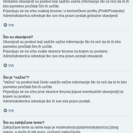
Globalne obavijesti su postovi koji sadrže važne informacije što će reći da bi ih
bilo pametno pročitati čim ih uočite.
Pojavljuju se na vrhu svakog foruma i u korisničkom profilu
[Profil/Postavke]
.
Administrator/ica određuje tko sve ima pravo postati globalne obavijesti.
Vrh
Što su obavijesti?
Obavijesti su postovi koji sadrže važne informacije što će reći da bi ih bilo
pametno pročitati čim ih uočite.
Pojavljuju se na vrhu svake stranice foruma na kojem su postane.
Administrator/ica određuje tko sve ima pravo postati obavijesti.
Vrh
Što je “važno”?
“Važno” su postovi koji često sadrže važne informacije što će reći da bi ih bilo
pametno pročitati čim ih uočite.
Pojavljuju se na vrhu prve stranice foruma [ispod eventualnih obavijesti] na
kojem su postani.
Administrator/ica određuje tko ih sve ima pravo postati.
Vrh
Što su zaključane teme?
Zaključane teme su teme koje je moderator(ica)/administrator(ica) [zbog
nekog, a može ih biti puno, razloga] zaključao/la.