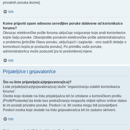
privatnih poruka ikome].
Vrh
Kome prijaviti spam odnosno uvredljive poruke dobivene od korisnika/ce
foruma?
Obrazac elektroničke pošte foruma uključuje osiguranje koje prati korisnike/ce
koji/e šalju poruke. Obavijestite porukom elektroničke pošte administratora/icu
o problemu [priložite čitavu poruku, uključujući i zaglavlje - ono sadrži detalje o
korisniku/ci koji/a je poslao/la poruku]. Po primitku vaše poruke,
administrator/ica može poduzeti [za to predviđene] mjere.
Vrh
Prijatelji/ce i gnjavatori/ce
Što su liste prijatelja(ica)/gnjavatora(ica)?
Liste prijatelja(ica)/gnjavatora(ica) služe “organiziranju ostalih korisnika/ca
foruma”.
Osobe koje dodate na listu prijatelja/ica bit će izlistane u korisničkom profilu
[Profil/Postavke]
da biste bez pretraživanja mogao/la vidjeti njihov online status
te im poslati privatne poruke. Postovi i sl. tih osoba mogu biti posvijetljeni.
Postovi osoba koje dodate na listu gnjavatora/ica bit će zadano skriveni.
Vrh