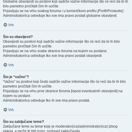
Globalne obavijesti su postovi koji sadrže važne informacije što će reći da bi ih
bilo pametno pročitati čim ih uočite.
Pojavljuju se na vrhu svakog foruma i u korisničkom profilu
[Profil/Postavke]
.
Administrator/ica određuje tko sve ima pravo postati globalne obavijesti.
Vrh
Što su obavijesti?
Obavijesti su postovi koji sadrže važne informacije što će reći da bi ih bilo
pametno pročitati čim ih uočite.
Pojavljuju se na vrhu svake stranice foruma na kojem su postane.
Administrator/ica određuje tko sve ima pravo postati obavijesti.
Vrh
Što je “važno”?
“Važno” su postovi koji često sadrže važne informacije što će reći da bi ih bilo
pametno pročitati čim ih uočite.
Pojavljuju se na vrhu prve stranice foruma [ispod eventualnih obavijesti] na
kojem su postani.
Administrator/ica određuje tko ih sve ima pravo postati.
Vrh
Što su zaključane teme?
Zaključane teme su teme koje je moderator(ica)/administrator(ica) [zbog
nekog, a može ih biti puno, razloga] zaključao/la.