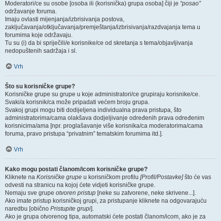
Moderatori/ce su osobe [osoba ili (korisnička) grupa osoba] čiji je
“posao”
održavanje foruma.
Imaju ovlasti mijenjanja/izbrisivanja postova,
zaključavanja/otključavanja/premještanja/izbrisivanja/razdvajanja tema u
forumima koje održavaju.
Tu su (i) da bi spriječili/e korisnike/ce od skretanja s tema/objavljivanja
nedopuštenih sadržaja i sl.
Vrh
Što su korisničke grupe?
Korisničke grupe su grupe u koje administratori/ce grupiraju korisnike/ce.
Svaki/a korisnik/ca može pripadati većem broju grupa.
Svakoj grupi mogu biti dodijeljena individualna prava pristupa, što
administratorima/cama olakšava dodjeljivanje određenih prava određenim
korisnicima/ama [npr. proglašavanje više korisnika/ca moderatorima/cama
foruma, pravo pristupa “privatnim” tematskim forumima itd.].
Vrh
Kako mogu postati članom/icom korisničke grupe?
Kliknete na
Korisničke grupe
u korisničkom profilu
[Profil/Postavke]
što će vas
odvesti na stranicu na kojoj ćete vidjeti korisničke grupe.
Nemaju sve grupe
otvoren pristup
[neke su zatvorene, neke skrivene...].
Ako imate pristup korisničkoj grupi, za pristupanje kliknete na odgovarajuću
naredbu [obično
Pristupite grupi
].
Ako je grupa otvorenog tipa, automatski ćete postati članom/icom, ako je za