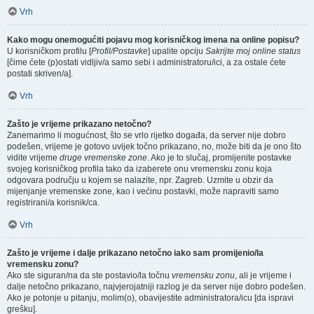
Vrh
Kako mogu onemogućiti pojavu mog korisničkog imena na online popisu?
U korisničkom profilu [
Profil/Postavke
] upalite opciju
Sakrijte moj online status
[čime ćete (p)ostati vidljiv/a samo sebi i administratoru/ici, a za ostale ćete
postati skriven/a].
Vrh
Zašto je vrijeme prikazano netočno?
Zanemarimo li mogućnost, što se vrlo rijetko događa, da server nije dobro
podešen, vrijeme je gotovo uvijek točno prikazano, no, može biti da je ono što
vidite vrijeme
druge vremenske zone
. Ako je to slučaj, promijenite postavke
svojeg korisničkog profila tako da izaberete onu vremensku zonu koja
odgovara području u kojem se nalazite, npr. Zagreb. Uzmite u obzir da
mijenjanje vremenske zone, kao i većinu postavki, može napraviti samo
registrirani/a korisnik/ca.
Vrh
Zašto je vrijeme i dalje prikazano netočno iako sam promijenio/la
vremensku zonu?
Ako ste siguran/na da ste postavio/la točnu
vremensku zonu
, ali je vrijeme i
dalje netočno prikazano, najvjerojatniji razlog je da server nije dobro podešen.
Ako je potonje u pitanju, molim(o), obavijestite administratora/icu [da ispravi
grešku].