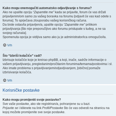
Kako mogu onemogućiti automatsko odjavljivanje s foruma?
Ako ne upalite opciju
“Zapamtite me”
kada se prijavite, forum će vas držati
prijavljenim/om samo za vašeg boravka na forumu [odjavit će vas kad odete s
foruma]. To sprječava zlouporabu vašeg korisničkog računa.
Da biste ostao/la prijavljen/a, upalite opciju
“Zapamtite me”
prilikom
prijavljivanja [što nije preporučljivo ako forumu pristupate s tuđeg, a ne sa
svojeg računala].
Spomenuta opcija je vidljiva samo ako ju je administrator/ica omogućio/la.
Vrh
Što “Izbriši kolačiće” radi?
Izbrisuje kolačiće koje je kreirao phpBB, a koji, inače, sadrže informacije o
vašem prijavljivanju, pregledanim/pročitanim forumima/temama/postovima i sl.
Ako imate problema s prijavljivanjem/odjavljivanjem, [obično] pomaže
izbrisivanje kolačića.
Vrh
Korisničke postavke
Kako mogu promijeniti svoje postavke?
Sve vaše postavke, ako ste registriran/a, pohranjene su u bazi.
Prijavite se
i kliknete na link
Profil/Postavke
što će vas odvesti na stranicu na
kojoj možete promijenite sve svoje postavke.