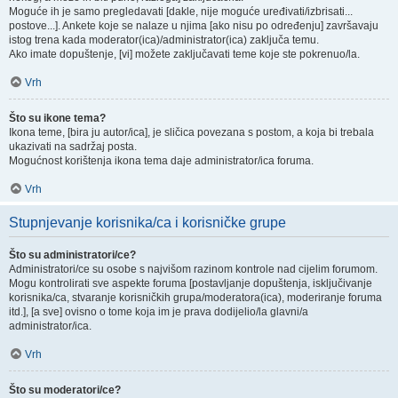
Moguće ih je samo pregledavati [dakle, nije moguće uređivati/izbrisati...
postove...]. Ankete koje se nalaze u njima [ako nisu po određenju] završavaju
istog trena kada moderator(ica)/administrator(ica) zaključa temu.
Ako imate dopuštenje, [vi] možete zaključavati teme koje ste pokrenuo/la.
Vrh
Što su ikone tema?
Ikona teme, [bira ju autor/ica], je sličica povezana s postom, a koja bi trebala
ukazivati na sadržaj posta.
Mogućnost korištenja ikona tema daje administrator/ica foruma.
Vrh
Stupnjevanje korisnika/ca i korisničke grupe
Što su administratori/ce?
Administratori/ce su osobe s najvišom razinom kontrole nad cijelim forumom.
Mogu kontrolirati sve aspekte foruma [postavljanje dopuštenja, isključivanje
korisnika/ca, stvaranje korisničkih grupa/moderatora(ica), moderiranje foruma
itd.], [a sve] ovisno o tome koja im je prava dodijelio/la glavni/a
administrator/ica.
Vrh
Što su moderatori/ce?