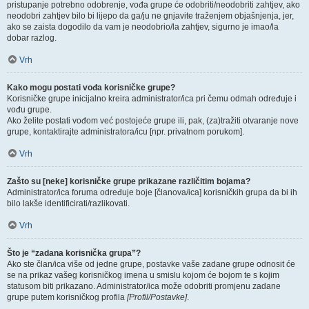
pristupanje potrebno odobrenje, vođa grupe će odobriti/neodobriti zahtjev, ako
neodobri zahtjev bilo bi lijepo da ga/ju ne gnjavite traženjem objašnjenja, jer,
ako se zaista dogodilo da vam je neodobrio/la zahtjev, sigurno je imao/la
dobar razlog.
Vrh
Kako mogu postati vođa korisničke grupe?
Korisničke grupe inicijalno kreira administrator/ica pri čemu odmah određuje i
vođu grupe.
Ako želite postati vođom već postojeće grupe ili, pak, (za)tražiti otvaranje nove
grupe, kontaktirajte administratora/icu [npr. privatnom porukom].
Vrh
Zašto su [neke] korisničke grupe prikazane različitim bojama?
Administrator/ica foruma određuje boje [članova/ica] korisničkih grupa da bi ih
bilo lakše identificirati/razlikovati.
Vrh
Što je “zadana korisnička grupa”?
Ako ste član/ica više od jedne grupe, postavke vaše zadane grupe odnosit će
se na prikaz vašeg korisničkog imena u smislu kojom će bojom te s kojim
statusom biti prikazano. Administrator/ica može odobriti promjenu zadane
grupe putem korisničkog profila
[Profil/Postavke]
.