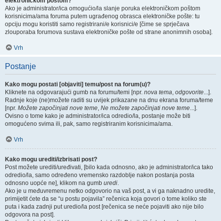
elektroničkom poštom?
Ako je administrator/ica omogućio/la slanje poruka elektroničkom poštom
korisnicima/ama foruma putem ugrađenog obrasca elektroničke pošte: tu
opciju mogu koristiti samo registrirani/e korisnici/e [čime se sprječava
zlouporaba forumova sustava elektroničke pošte od strane anonimnih osoba].
Vrh
Postanje
Kako mogu postati [objaviti] temu/post na forum(u)?
Kliknete na odgovarajući gumb na forumu/temi [npr.
nova tema
,
odgovorite
...].
Radnje koje (ne)možete raditi su uvijek prikazane na dnu ekrana foruma/teme
[npr.
Možete započinjati nove teme
,
Ne možete započinjati nove teme
...].
Ovisno o tome kako je administrator/ica odredio/la, postanje može biti
omogućeno svima ili, pak, samo registriranim korisnicima/ama.
Vrh
Kako mogu urediti/izbrisati post?
Post možete urediti/uređivati, [bilo kada odnosno, ako je administrator/ica tako
odredio/la, samo određeno vremensko razdoblje nakon postanja posta
odnosno uopće ne], klikom na gumb
uredi
.
Ako je u međuvremenu netko odgovorio na vaš post, a vi ga naknadno uredite,
primijetit ćete da se “u postu pojavila” rečenica koja govori o tome koliko ste
puta i kada zadnji put uredio/la post [rečenica se neće pojaviti ako nije bilo
odgovora na post].