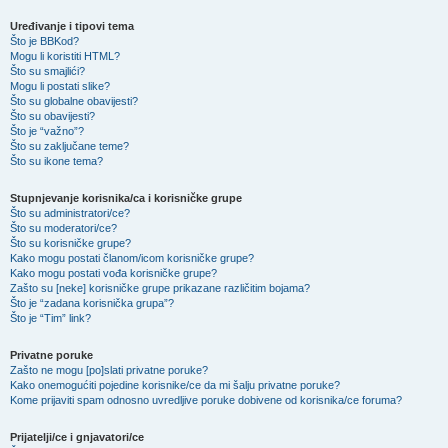
Uređivanje i tipovi tema
Što je BBKod?
Mogu li koristiti HTML?
Što su smajlići?
Mogu li postati slike?
Što su globalne obavijesti?
Što su obavijesti?
Što je “važno”?
Što su zaključane teme?
Što su ikone tema?
Stupnjevanje korisnika/ca i korisničke grupe
Što su administratori/ce?
Što su moderatori/ce?
Što su korisničke grupe?
Kako mogu postati članom/icom korisničke grupe?
Kako mogu postati vođa korisničke grupe?
Zašto su [neke] korisničke grupe prikazane različitim bojama?
Što je “zadana korisnička grupa”?
Što je “Tim” link?
Privatne poruke
Zašto ne mogu [po]slati privatne poruke?
Kako onemogućiti pojedine korisnike/ce da mi šalju privatne poruke?
Kome prijaviti spam odnosno uvredljive poruke dobivene od korisnika/ce foruma?
Prijatelji/ce i gnjavatori/ce