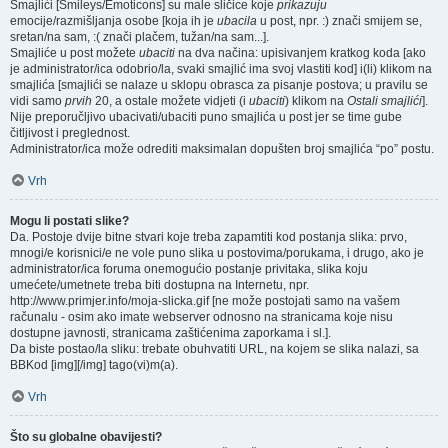
Smajlići [Smileys/Emoticons] su male sličice koje
prikazuju
emocije/razmišljanja osobe [koja ih je
ubacila
u post, npr. :) znači smijem se,
sretan/na sam, :( znači plačem, tužan/na sam...].
Smajliće u post možete
ubaciti
na dva načina: upisivanjem kratkog koda [ako
je administrator/ica odobrio/la, svaki smajlić ima svoj vlastiti kod] i(li) klikom na
smajlića [smajlići se nalaze u sklopu obrasca za pisanje postova; u pravilu se
vidi samo
prvih
20, a ostale možete vidjeti (i
ubaciti
) klikom na
Ostali smajlići
].
Nije preporučljivo ubacivati/ubaciti puno smajlića u post jer se time gube
čitljivost i preglednost.
Administrator/ica može odrediti maksimalan dopušten broj smajlića “po” postu.
Vrh
Mogu li postati slike?
Da. Postoje dvije bitne stvari koje treba zapamtiti kod postanja slika: prvo,
mnogi/e korisnici/e ne vole puno slika u postovima/porukama, i drugo, ako je
administrator/ica foruma onemogućio postanje privitaka, slika koju
umećete/umetnete treba biti dostupna na Internetu, npr.
http://www.primjer.info/moja-slicka.gif [ne može postojati samo na vašem
računalu - osim ako imate webserver odnosno na stranicama koje nisu
dostupne javnosti, stranicama zaštićenima zaporkama i sl.].
Da biste postao/la sliku: trebate obuhvatiti URL, na kojem se slika nalazi, sa
BBKod [img][/img] tago(vi)m(a).
Vrh
Što su globalne obavijesti?