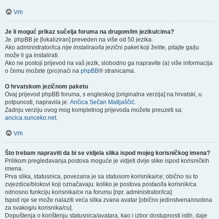
Vrh
Je li moguć prikaz sučelja foruma na drugom/im jeziku/cima?
Je. phpBB je [lokaliziran] preveden na više od 50 jezika.
Ako administrator/ica
nije instalirao/la
jezični paket koji želite, pitajte ga/ju
može li ga instalirati.
Ako ne postoji prijevod na vaš jezik, slobodno ga napravite (a) više informacija
o čemu možete (pro)naći na
phpBB
® stranicama.
O hrvatskom jezičnom paketu
Ovaj prijevod phpBB foruma, s engleskog [originalna verzija] na hrvatski, u
potpunosti, napravila je:
Ančica Sečan Matijaščić
.
Zadnju verziju ovog mog kompletnog prijevoda možete preuzeti sa:
ancica.sunceko.net
.
Vrh
Što trebam napraviti da bi se vidjela slika ispod mojeg korisničkog imena?
Prilikom pregledavanja postova moguće je vidjeti dvije slike ispod korisničkih
imena.
Prva slika, statusnica, povezana je sa statusom korisnika/ce; obično su to
zvjezdice/blokovi koji označavaju: koliko je postova postao/la korisnik/ca
odnosno funkciju korisnika/ce na forumu [npr. administrator/ica].
Ispod nje se može nalaziti veća slika zvana avatar [obično jedinstvena/osobna
za svakog/u korisnika/cu].
Dopuštenja o korištenju statusnica/avatara, kao i izbor dostupnosti istih, daje