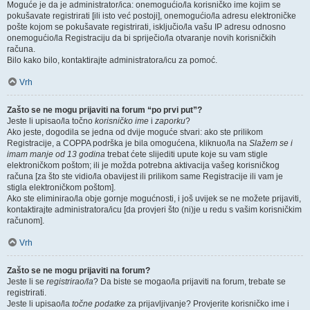
Moguće je da je administrator/ica: onemogućio/la korisničko ime kojim se
pokušavate registrirati [ili isto već postoji], onemogućio/la adresu elektroničke
pošte kojom se pokušavate registrirati, isključio/la vašu IP adresu odnosno
onemogućio/la Registraciju da bi spriječio/la otvaranje novih korisničkih
računa.
Bilo kako bilo, kontaktirajte administratora/icu za pomoć.
Vrh
Zašto se ne mogu prijaviti na forum “po prvi put”?
Jeste li upisao/la točno
korisničko ime
i
zaporku
?
Ako jeste, dogodila se jedna od dvije moguće stvari: ako ste prilikom
Registracije, a COPPA podrška je bila omogućena, kliknuo/la na
Slažem se i
imam manje od 13 godina
trebat ćete slijediti upute koje su vam stigle
elektroničkom poštom; ili je možda potrebna aktivacija vašeg korisničkog
računa [za što ste vidio/la obavijest ili prilikom same Registracije ili vam je
stigla elektroničkom poštom].
Ako ste eliminirao/la obje gornje mogućnosti, i još uvijek se ne možete prijaviti,
kontaktirajte administratora/icu [da provjeri što (ni)je u redu s vašim korisničkim
računom].
Vrh
Zašto se ne mogu prijaviti na forum?
Jeste li se
registrirao/la
? Da biste se mogao/la prijaviti na forum, trebate se
registrirati.
Jeste li upisao/la
točne podatke
za prijavljivanje? Provjerite korisničko ime i