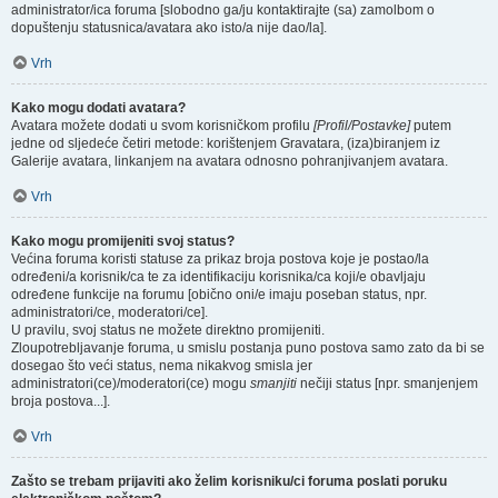
administrator/ica foruma [slobodno ga/ju kontaktirajte (sa) zamolbom o
dopuštenju statusnica/avatara ako isto/a nije dao/la].
Vrh
Kako mogu dodati avatara?
Avatara možete dodati u svom korisničkom profilu
[Profil/Postavke]
putem
jedne od sljedeće četiri metode: korištenjem Gravatara, (iza)biranjem iz
Galerije avatara, linkanjem na avatara odnosno pohranjivanjem avatara.
Vrh
Kako mogu promijeniti svoj status?
Većina foruma koristi statuse za prikaz broja postova koje je postao/la
određeni/a korisnik/ca te za identifikaciju korisnika/ca koji/e obavljaju
određene funkcije na forumu [obično oni/e imaju poseban status, npr.
administratori/ce, moderatori/ce].
U pravilu, svoj status ne možete direktno promijeniti.
Zloupotrebljavanje foruma, u smislu postanja puno postova samo zato da bi se
dosegao što veći status, nema nikakvog smisla jer
administratori(ce)/moderatori(ce) mogu
smanjiti
nečiji status [npr. smanjenjem
broja postova...].
Vrh
Zašto se trebam prijaviti ako želim korisniku/ci foruma poslati poruku