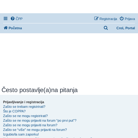
CroL Forum
ČPP
Registracija
Prijava
P
Početna
CroL Portal
r
e
t
r
a
ž
n
i
Često postavlje(a)na pitanja
k
Prijavljivanje i registracija
Zašto se trebam registrirati?
Što je COPPA?
Zašto se ne mogu registrirati?
Zašto se ne mogu prijaviti na forum “po prvi put”?
Zašto se ne mogu prijaviti na forum?
Zašto se “više” ne mogu prijaviti na forum?
Izgubio/la sam zaporku!