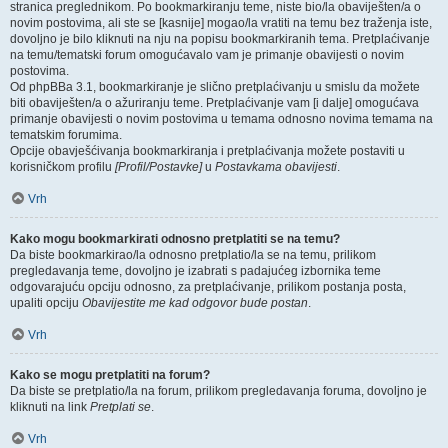
stranica preglednikom. Po bookmarkiranju teme, niste bio/la obaviješten/a o
novim postovima, ali ste se [kasnije] mogao/la vratiti na temu bez traženja iste,
dovoljno je bilo kliknuti na nju na popisu bookmarkiranih tema. Pretplaćivanje
na temu/tematski forum omogućavalo vam je primanje obavijesti o novim
postovima.
Od phpBBa 3.1, bookmarkiranje je slično pretplaćivanju u smislu da možete
biti obaviješten/a o ažuriranju teme. Pretplaćivanje vam [i dalje] omogućava
primanje obavijesti o novim postovima u temama odnosno novima temama na
tematskim forumima.
Opcije obavješćivanja bookmarkiranja i pretplaćivanja možete postaviti u
korisničkom profilu
[Profil/Postavke]
u
Postavkama obavijesti
.
Vrh
Kako mogu bookmarkirati odnosno pretplatiti se na temu?
Da biste bookmarkirao/la odnosno pretplatio/la se na temu, prilikom
pregledavanja teme, dovoljno je izabrati s padajućeg izbornika teme
odgovarajuću opciju odnosno, za pretplaćivanje, prilikom postanja posta,
upaliti opciju
Obavijestite me kad odgovor bude postan
.
Vrh
Kako se mogu pretplatiti na forum?
Da biste se pretplatio/la na forum, prilikom pregledavanja foruma, dovoljno je
kliknuti na link
Pretplati se
.
Vrh