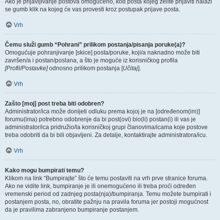
Ako je prijavljivanje postova omogućeno, kod posta kojeg želite prijaviti nalazi
se gumb klik na kojeg će vas provesti kroz postupak prijave posta.
Vrh
Čemu služi gumb “Pohrani” prilikom postanja/pisanja poruke(a)?
Omogućuje pohranjivanje [skice] posta/poruke, koji/a naknadno može biti
završen/a i postan/poslana, a što je moguće iz korisničkog profila
[Profil/Postavke]
odnosno prilikom postanja [
Učitaj
].
Vrh
Zašto [moj] post treba biti odobren?
Administrator/ica može donijeti odluku prema kojoj je na [određenom(im)]
forumu(ima) potrebno odobrenje da bi post(ovi) bio(li) postan(i) ili vas je
administrator/ica pridružio/la korisničkoj grupi članovima/icama koje postove
treba odobriti da bi bili objavljeni. Za detalje, kontaktirajte administratora/icu.
Vrh
Kako mogu bumpirati temu?
Klikom na link “Bumpirajte” što će temu postaviti na vrh prve stranice foruma.
Ako ne vidite link, bumpiranje je ili onemogućeno ili treba proći određen
vremenski period od zadnjeg posta(nja)/bumpiranja. Temu možete bumpirati i
postanjem posta, no, obratite pažnju na pravila foruma jer postoji mogućnost
da je pravilima zabranjeno bumpiranje postanjem.