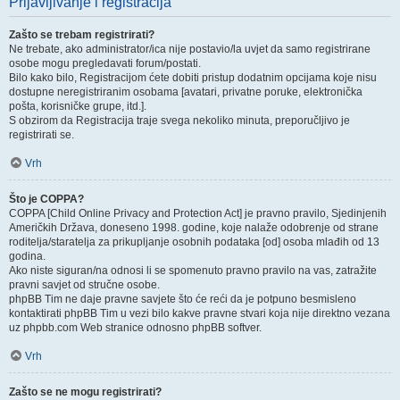
Prijavljivanje i registracija
Zašto se trebam registrirati?
Ne trebate, ako administrator/ica nije postavio/la uvjet da samo registrirane
osobe mogu pregledavati forum/postati.
Bilo kako bilo, Registracijom ćete dobiti pristup dodatnim opcijama koje nisu
dostupne neregistriranim osobama [avatari, privatne poruke, elektronička
pošta, korisničke grupe, itd.].
S obzirom da Registracija traje svega nekoliko minuta, preporučljivo je
registrirati se.
Vrh
Što je COPPA?
COPPA [Child Online Privacy and Protection Act] je pravno pravilo, Sjedinjenih
Američkih Država, doneseno 1998. godine, koje nalaže odobrenje od strane
roditelja/staratelja za prikupljanje osobnih podataka [od] osoba mlađih od 13
godina.
Ako niste siguran/na odnosi li se spomenuto pravno pravilo na vas, zatražite
pravni savjet od stručne osobe.
phpBB Tim ne daje pravne savjete što će reći da je potpuno besmisleno
kontaktirati phpBB Tim u vezi bilo kakve pravne stvari koja nije direktno vezana
uz phpbb.com Web stranice odnosno phpBB softver.
Vrh
Zašto se ne mogu registrirati?