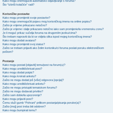
Kako mogu onemogućiti automatsko odjavljivanje s foruma?
Što “Izbriši kolačiće” radi?
Korisničke postavke
Kako mogu promijeniti svoje postavke?
Kako mogu onemogućiti pojavu mog korisničkog imena na online popisu?
Zašto je vrijeme prikazano netočno?
Zašto je vrijeme i dalje prikazano netočno iako sam promijenio/la vremensku zonu?
Je li moguć prikaz sučelja foruma na drugom/im jeziku/cima?
Što trebam napraviti da bi se vidjela slika ispod mojeg korisničkog imena?
Kako mogu dodati avatara?
Kako mogu promijeniti svoj status?
Zašto se trebam prijaviti ako želim korisniku/ci foruma poslati poruku elektroničkom
poštom?
Postanje
Kako mogu postati [objaviti] temu/post na forum(u)?
Kako mogu urediti/izbrisati post?
Kako mogu dodati potpis?
Kako mogu kreirati anketu?
Zašto ne mogu dodati još [više] odgovora [opcija]?
Kako mogu urediti/izbrisati anketu?
Zašto ne mogu pristupiti tematskom forumu?
Zašto ne mogu dodavati privitke?
Zašto sam dobio/la upozorenje?
Kako mogu prijaviti post?
Čemu služi gumb “Pohrani” prilikom postanja/pisanja poruke(a)?
Zašto [moj] post treba biti odobren?
Kako mogu bumpirati temu?