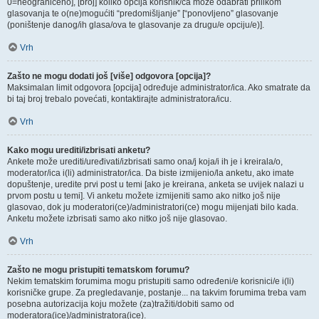
0=neograničeno], [broj] koliko opcija korisnik/ca može odabrati prilikom
glasovanja te o(ne)mogućiti “predomišljanje” [“ponovljeno” glasovanje
(poništenje danog/ih glasa/ova te glasovanje za drugu/e opciju/e)].
Vrh
Zašto ne mogu dodati još [više] odgovora [opcija]?
Maksimalan limit odgovora [opcija] određuje administrator/ica. Ako smatrate da
bi taj broj trebalo povećati, kontaktirajte administratora/icu.
Vrh
Kako mogu urediti/izbrisati anketu?
Ankete može urediti/uređivati/izbrisati samo ona/j koja/i ih je i kreirala/o,
moderator/ica i(li) administrator/ica. Da biste izmijenio/la anketu, ako imate
dopuštenje, uredite prvi post u temi [ako je kreirana, anketa se uvijek nalazi u
prvom postu u temi]. Vi anketu možete izmijeniti samo ako nitko još nije
glasovao, dok ju moderatori(ce)/administratori(ce) mogu mijenjati bilo kada.
Anketu možete izbrisati samo ako nitko još nije glasovao.
Vrh
Zašto ne mogu pristupiti tematskom forumu?
Nekim tematskim forumima mogu pristupiti samo određeni/e korisnici/e i(li)
korisničke grupe. Za pregledavanje, postanje... na takvim forumima treba vam
posebna autorizacija koju možete (za)tražiti/dobiti samo od
moderatora(ice)/administratora(ice).