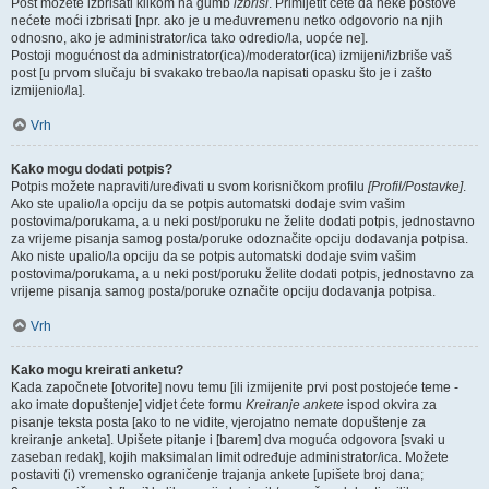
Post možete izbrisati klikom na gumb
izbriši
. Primijetit ćete da neke postove
nećete moći izbrisati [npr. ako je u međuvremenu netko odgovorio na njih
odnosno, ako je administrator/ica tako odredio/la, uopće ne].
Postoji mogućnost da administrator(ica)/moderator(ica) izmijeni/izbriše vaš
post [u prvom slučaju bi svakako trebao/la napisati opasku što je i zašto
izmijenio/la].
Vrh
Kako mogu dodati potpis?
Potpis možete napraviti/uređivati u svom korisničkom profilu
[Profil/Postavke]
.
Ako ste upalio/la opciju da se potpis automatski dodaje svim vašim
postovima/porukama, a u neki post/poruku ne želite dodati potpis, jednostavno
za vrijeme pisanja samog posta/poruke odoznačite opciju dodavanja potpisa.
Ako niste upalio/la opciju da se potpis automatski dodaje svim vašim
postovima/porukama, a u neki post/poruku želite dodati potpis, jednostavno za
vrijeme pisanja samog posta/poruke označite opciju dodavanja potpisa.
Vrh
Kako mogu kreirati anketu?
Kada započnete [otvorite] novu temu [ili izmijenite prvi post postojeće teme -
ako imate dopuštenje] vidjet ćete formu
Kreiranje ankete
ispod okvira za
pisanje teksta posta [ako to ne vidite, vjerojatno nemate dopuštenje za
kreiranje anketa]. Upišete pitanje i [barem] dva moguća odgovora [svaki u
zaseban redak], kojih maksimalan limit određuje administrator/ica. Možete
postaviti (i) vremensko ograničenje trajanja ankete [upišete broj dana;