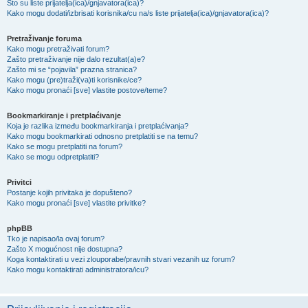
Što su liste prijatelja(ica)/gnjavatora(ica)?
Kako mogu dodati/izbrisati korisnika/cu na/s liste prijatelja(ica)/gnjavatora(ica)?
Pretraživanje foruma
Kako mogu pretraživati forum?
Zašto pretraživanje nije dalo rezultat(a)e?
Zašto mi se “pojavila” prazna stranica?
Kako mogu (pre)traži(va)ti korisnike/ce?
Kako mogu pronaći [sve] vlastite postove/teme?
Bookmarkiranje i pretplaćivanje
Koja je razlika između bookmarkiranja i pretplaćivanja?
Kako mogu bookmarkirati odnosno pretplatiti se na temu?
Kako se mogu pretplatiti na forum?
Kako se mogu odpretplatiti?
Privitci
Postanje kojih privitaka je dopušteno?
Kako mogu pronaći [sve] vlastite privitke?
phpBB
Tko je napisao/la ovaj forum?
Zašto X mogućnost nije dostupna?
Koga kontaktirati u vezi zlouporabe/pravnih stvari vezanih uz forum?
Kako mogu kontaktirati administratora/icu?