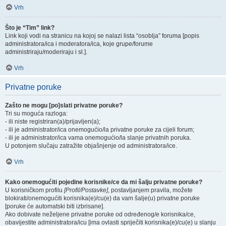
Vrh
Što je “Tim” link?
Link koji vodi na stranicu na kojoj se nalazi lista “osoblja” foruma [popis
administratora/ica i moderatora/ica, koje grupe/forume
administriraju/moderiraju i sl.].
Vrh
Privatne poruke
Zašto ne mogu [po]slati privatne poruke?
Tri su moguća razloga:
- ili niste registriran(a)/prijavljen(a);
- ili je administrator/ica onemogućio/la privatne poruke za cijeli forum;
- ili je administrator/ica vama onemogućio/la slanje privatnih poruka.
U potonjem slučaju zatražite objašnjenje od administratora/ice.
Vrh
Kako onemogućiti pojedine korisnike/ce da mi šalju privatne poruke?
U korisničkom profilu
[Profil/Postavke]
, postavljanjem pravila, možete
blokirati/onemogućiti korisnika(e)/cu(e) da vam šalje(u) privatne poruke
[poruke će automatski biti izbrisane].
Ako dobivate neželjene privatne poruke od određenog/e korisnika/ce,
obavijestite administratora/icu [ima ovlasti spriječiti korisnika(e)/cu(e) u slanju