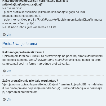
Kako mogu dodati/izbrisati korisnika/cu na/s liste
prijatelja(ica)/gnjavatora(ica)?
Na dva načina:
- putem profila korisnika/ce [klikom na link dodajete ga/ju na listu
prijatelja(ica)/gnjavatora(ica)];
- putem korisničkog profila
[Profil/Postavke]
[upisivanjem korisničkog/ih imena
u za to predviđeno polje].
Na isti način izbrisujete korisnike/ce s lista.
Vrh
Pretraživanje foruma
Kako mogu pretraživati forum?
Upisivanjem termina u kućicu za pretraživanje na početnoj stranici/forumu/temi
odnosno klikom na
Pretražnik/Napredno pretraživanje
[link se nalazi na svim
stranicama i vodi na formu naprednog pretraživanja].
Vrh
Zašto pretraživanje nije dalo rezultat(a)e?
Vjerojatno ste upisao/la previše [uobičajenih] termina koje phpBB ne indeksira
ili ste bio/la previše nejasan(a)/neodređen(a). Budite određeniji/a te pokušajte
[s] naprednim pretražnikom.
Vrh