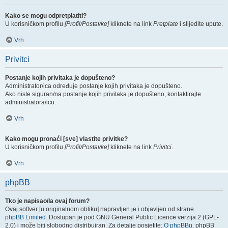
Kako se mogu odpretplatiti?
U korisničkom profilu
[Profil/Postavke]
kliknete na link
Pretplate
i slijedite upute.
Vrh
Privitci
Postanje kojih privitaka je dopušteno?
Administrator/ica određuje postanje kojih privitaka je dopušteno.
Ako niste siguran/na postanje kojih privitaka je dopušteno, kontaktirajte
administratora/icu.
Vrh
Kako mogu pronaći [sve] vlastite privitke?
U korisničkom profilu
[Profil/Postavke]
kliknete na link
Privitci
.
Vrh
phpBB
Tko je napisao/la ovaj forum?
Ovaj softver [u originalnom obliku] napravljen je i objavljen od strane
phpBB Limited
. Dostupan je pod GNU General Public Licence verzija 2 (GPL-
2.0) i može biti slobodno distribuiran. Za detalje posjetite:
O phpBBu
. phpBB