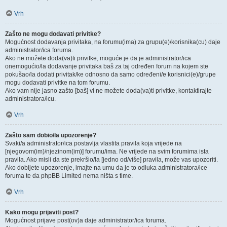
Vrh
Zašto ne mogu dodavati privitke?
Mogućnost dodavanja privitaka, na forumu(ima) za grupu(e)/korisnika(cu) daje
administrator/ica foruma.
Ako ne možete doda(va)ti privitke, moguće je da je administrator/ica
onemogućio/la dodavanje privitaka baš za taj određen forum na kojem ste
pokušao/la dodati privitak/ke odnosno da samo određeni/e korisnici(e)/grupe
mogu dodavati privitke na tom forumu.
Ako vam nije jasno zašto [baš] vi ne možete doda(va)ti privitke, kontaktirajte
administratora/icu.
Vrh
Zašto sam dobio/la upozorenje?
Svaki/a administrator/ica postavlja vlastita pravila koja vrijede na
[njegovom(im)/njezinom(im)] forumu/ima. Ne vrijede na svim forumima ista
pravila. Ako misli da ste prekršio/la [jedno od/više] pravila, može vas upozoriti.
Ako dobijete upozorenje, imajte na umu da je to odluka administratora/ice
foruma te da phpBB Limited nema ništa s time.
Vrh
Kako mogu prijaviti post?
Mogućnost prijave post(ov)a daje administrator/ica foruma.