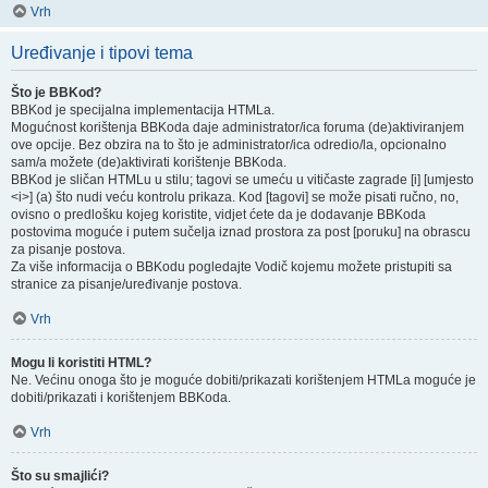
Vrh
Uređivanje i tipovi tema
Što je BBKod?
BBKod je specijalna implementacija HTMLa.
Mogućnost korištenja BBKoda daje administrator/ica foruma (de)aktiviranjem
ove opcije. Bez obzira na to što je administrator/ica odredio/la, opcionalno
sam/a možete (de)aktivirati korištenje BBKoda.
BBKod je sličan HTMLu u stilu; tagovi se umeću u vitičaste zagrade [i] [umjesto
<i>] (a) što nudi veću kontrolu prikaza. Kod [tagovi] se može pisati ručno, no,
ovisno o predlošku kojeg koristite, vidjet ćete da je dodavanje BBKoda
postovima moguće i putem sučelja iznad prostora za post [poruku] na obrascu
za pisanje postova.
Za više informacija o BBKodu pogledajte Vodič kojemu možete pristupiti sa
stranice za pisanje/uređivanje postova.
Vrh
Mogu li koristiti HTML?
Ne. Većinu onoga što je moguće dobiti/prikazati korištenjem HTMLa moguće je
dobiti/prikazati i korištenjem BBKoda.
Vrh
Što su smajlići?