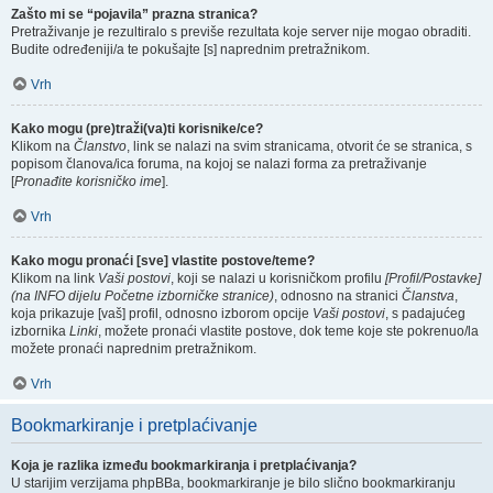
Zašto mi se “pojavila” prazna stranica?
Pretraživanje je rezultiralo s previše rezultata koje server nije mogao obraditi.
Budite određeniji/a te pokušajte [s] naprednim pretražnikom.
Vrh
Kako mogu (pre)traži(va)ti korisnike/ce?
Klikom na
Članstvo
, link se nalazi na svim stranicama, otvorit će se stranica, s
popisom članova/ica foruma, na kojoj se nalazi forma za pretraživanje
[
Pronađite korisničko ime
].
Vrh
Kako mogu pronaći [sve] vlastite postove/teme?
Klikom na link
Vaši postovi
, koji se nalazi u korisničkom profilu
[Profil/Postavke]
(na INFO dijelu Početne izborničke stranice)
, odnosno na stranici
Članstva
,
koja prikazuje [vaš] profil, odnosno izborom opcije
Vaši postovi
, s padajućeg
izbornika
Linki
, možete pronaći vlastite postove, dok teme koje ste pokrenuo/la
možete pronaći naprednim pretražnikom.
Vrh
Bookmarkiranje i pretplaćivanje
Koja je razlika između bookmarkiranja i pretplaćivanja?
U starijim verzijama phpBBa, bookmarkiranje je bilo slično bookmarkiranju