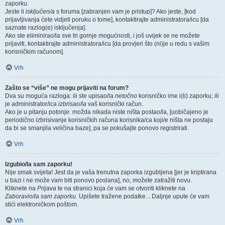
zaporku.
Jeste li
isključen/a
s foruma [zabranjen vam je pristup]? Ako jeste, [kod
prijavljivanja ćete vidjeti poruku o tome], kontaktirajte administratora/icu [da
saznate razlog(e) isključenja].
Ako ste eliminirao/la sve tri gornje mogućnosti, i još uvijek se ne možete
prijaviti, kontaktirajte administratora/icu [da provjeri što (ni)je u redu s vašim
korisničkim računom].
Vrh
Zašto se “više” ne mogu prijaviti na forum?
Dva su moguća razloga: ili ste upisao/la
netočno
korisničko ime i(li) zaporku; ili
je administrator/ica
izbrisao/la
vaš korisnički račun.
Ako je u pitanju potonje: možda nikada niste ništa postao/la, [uobičajeno je
periodično izbrisivanje korisničkih računa korisnika/ca koji/e ništa ne postaju
da bi se smanjila veličina baze], pa se pokušajte ponovo registrirati.
Vrh
Izgubio/la sam zaporku!
Nije smak svijeta! Jest da je vaša trenutna zaporka izgubljena [jer je kriptirana
u bazi i ne može vam biti ponovo poslana], no, možete zatražiti novu.
Kliknete na
Prijava
te na stranici koja će vam se otvoriti kliknete na
Zaboravio/la sam zaporku
. Upišete tražene podatke... Daljnje upute će vam
stići elektroničkom poštom.
Vrh