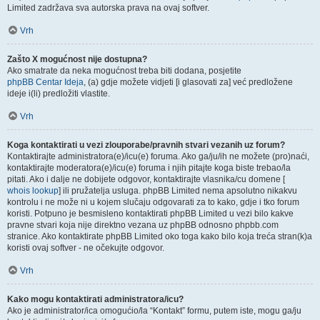
Limited zadržava sva autorska prava na ovaj softver.
Vrh
Zašto X mogućnost nije dostupna?
Ako smatrate da neka mogućnost treba biti dodana, posjetite
phpBB Centar Ideja
, (a) gdje možete vidjeti [i glasovati za] već predložene
ideje i(li) predložiti vlastite.
Vrh
Koga kontaktirati u vezi zlouporabe/pravnih stvari vezanih uz forum?
Kontaktirajte administratora(e)/icu(e) foruma. Ako ga/ju/ih ne možete (pro)naći,
kontaktirajte moderatora(e)/icu(e) foruma i njih pitajte koga biste trebao/la
pitati. Ako i dalje ne dobijete odgovor, kontaktirajte vlasnika/cu domene [
whois lookup
] ili pružatelja usluga. phpBB Limited nema apsolutno nikakvu
kontrolu i ne može ni u kojem slučaju odgovarati za to kako, gdje i tko forum
koristi. Potpuno je besmisleno kontaktirati phpBB Limited u vezi bilo kakve
pravne stvari koja nije direktno vezana uz phpBB odnosno phpbb.com
stranice. Ako kontaktirate phpBB Limited oko toga kako bilo koja treća stran(k)a
koristi ovaj softver - ne očekujte odgovor.
Vrh
Kako mogu kontaktirati administratora/icu?
Ako je administrator/ica omogućio/la “Kontakt” formu, putem iste, mogu ga/ju