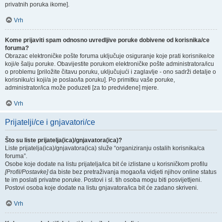
privatnih poruka ikome].
Vrh
Kome prijaviti spam odnosno uvredljive poruke dobivene od korisnika/ce
foruma?
Obrazac elektroničke pošte foruma uključuje osiguranje koje prati korisnike/ce
koji/e šalju poruke. Obavijestite porukom elektroničke pošte administratora/icu
o problemu [priložite čitavu poruku, uključujući i zaglavlje - ono sadrži detalje o
korisniku/ci koji/a je poslao/la poruku]. Po primitku vaše poruke,
administrator/ica može poduzeti [za to predviđene] mjere.
Vrh
Prijatelji/ce i gnjavatori/ce
Što su liste prijatelja(ica)/gnjavatora(ica)?
Liste prijatelja(ica)/gnjavatora(ica) služe “organiziranju ostalih korisnika/ca
foruma”.
Osobe koje dodate na listu prijatelja/ica bit će izlistane u korisničkom profilu
[Profil/Postavke]
da biste bez pretraživanja mogao/la vidjeti njihov online status
te im poslati privatne poruke. Postovi i sl. tih osoba mogu biti posvijetljeni.
Postovi osoba koje dodate na listu gnjavatora/ica bit će zadano skriveni.
Vrh