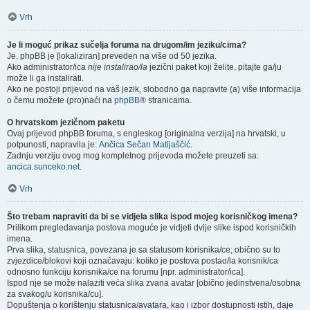
Vrh
Je li moguć prikaz sučelja foruma na drugom/im jeziku/cima?
Je. phpBB je [lokaliziran] preveden na više od 50 jezika.
Ako administrator/ica
nije instalirao/la
jezični paket koji želite, pitajte ga/ju
može li ga instalirati.
Ako ne postoji prijevod na vaš jezik, slobodno ga napravite (a) više informacija
o čemu možete (pro)naći na
phpBB
® stranicama.
O hrvatskom jezičnom paketu
Ovaj prijevod phpBB foruma, s engleskog [originalna verzija] na hrvatski, u
potpunosti, napravila je:
Ančica Sečan Matijaščić
.
Zadnju verziju ovog mog kompletnog prijevoda možete preuzeti sa:
ancica.sunceko.net
.
Vrh
Što trebam napraviti da bi se vidjela slika ispod mojeg korisničkog imena?
Prilikom pregledavanja postova moguće je vidjeti dvije slike ispod korisničkih
imena.
Prva slika, statusnica, povezana je sa statusom korisnika/ce; obično su to
zvjezdice/blokovi koji označavaju: koliko je postova postao/la korisnik/ca
odnosno funkciju korisnika/ce na forumu [npr. administrator/ica].
Ispod nje se može nalaziti veća slika zvana avatar [obično jedinstvena/osobna
za svakog/u korisnika/cu].
Dopuštenja o korištenju statusnica/avatara, kao i izbor dostupnosti istih, daje