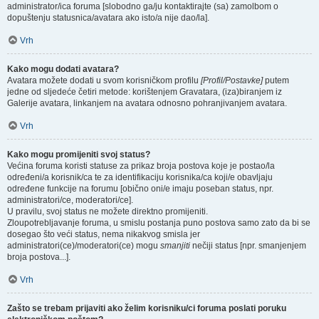
administrator/ica foruma [slobodno ga/ju kontaktirajte (sa) zamolbom o
dopuštenju statusnica/avatara ako isto/a nije dao/la].
Vrh
Kako mogu dodati avatara?
Avatara možete dodati u svom korisničkom profilu
[Profil/Postavke]
putem
jedne od sljedeće četiri metode: korištenjem Gravatara, (iza)biranjem iz
Galerije avatara, linkanjem na avatara odnosno pohranjivanjem avatara.
Vrh
Kako mogu promijeniti svoj status?
Većina foruma koristi statuse za prikaz broja postova koje je postao/la
određeni/a korisnik/ca te za identifikaciju korisnika/ca koji/e obavljaju
određene funkcije na forumu [obično oni/e imaju poseban status, npr.
administratori/ce, moderatori/ce].
U pravilu, svoj status ne možete direktno promijeniti.
Zloupotrebljavanje foruma, u smislu postanja puno postova samo zato da bi se
dosegao što veći status, nema nikakvog smisla jer
administratori(ce)/moderatori(ce) mogu
smanjiti
nečiji status [npr. smanjenjem
broja postova...].
Vrh
Zašto se trebam prijaviti ako želim korisniku/ci foruma poslati poruku