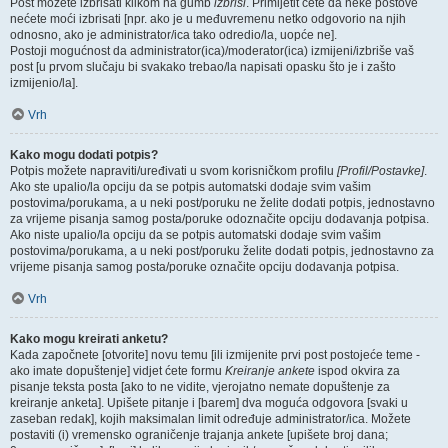
Post možete izbrisati klikom na gumb
izbriši
. Primijetit ćete da neke postove
nećete moći izbrisati [npr. ako je u međuvremenu netko odgovorio na njih
odnosno, ako je administrator/ica tako odredio/la, uopće ne].
Postoji mogućnost da administrator(ica)/moderator(ica) izmijeni/izbriše vaš
post [u prvom slučaju bi svakako trebao/la napisati opasku što je i zašto
izmijenio/la].
Vrh
Kako mogu dodati potpis?
Potpis možete napraviti/uređivati u svom korisničkom profilu
[Profil/Postavke]
.
Ako ste upalio/la opciju da se potpis automatski dodaje svim vašim
postovima/porukama, a u neki post/poruku ne želite dodati potpis, jednostavno
za vrijeme pisanja samog posta/poruke odoznačite opciju dodavanja potpisa.
Ako niste upalio/la opciju da se potpis automatski dodaje svim vašim
postovima/porukama, a u neki post/poruku želite dodati potpis, jednostavno za
vrijeme pisanja samog posta/poruke označite opciju dodavanja potpisa.
Vrh
Kako mogu kreirati anketu?
Kada započnete [otvorite] novu temu [ili izmijenite prvi post postojeće teme -
ako imate dopuštenje] vidjet ćete formu
Kreiranje ankete
ispod okvira za
pisanje teksta posta [ako to ne vidite, vjerojatno nemate dopuštenje za
kreiranje anketa]. Upišete pitanje i [barem] dva moguća odgovora [svaki u
zaseban redak], kojih maksimalan limit određuje administrator/ica. Možete
postaviti (i) vremensko ograničenje trajanja ankete [upišete broj dana;