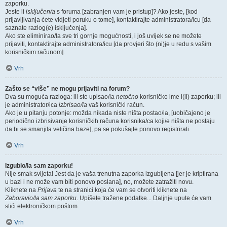
zaporku.
Jeste li
isključen/a
s foruma [zabranjen vam je pristup]? Ako jeste, [kod
prijavljivanja ćete vidjeti poruku o tome], kontaktirajte administratora/icu [da
saznate razlog(e) isključenja].
Ako ste eliminirao/la sve tri gornje mogućnosti, i još uvijek se ne možete
prijaviti, kontaktirajte administratora/icu [da provjeri što (ni)je u redu s vašim
korisničkim računom].
Vrh
Zašto se “više” ne mogu prijaviti na forum?
Dva su moguća razloga: ili ste upisao/la
netočno
korisničko ime i(li) zaporku; ili
je administrator/ica
izbrisao/la
vaš korisnički račun.
Ako je u pitanju potonje: možda nikada niste ništa postao/la, [uobičajeno je
periodično izbrisivanje korisničkih računa korisnika/ca koji/e ništa ne postaju
da bi se smanjila veličina baze], pa se pokušajte ponovo registrirati.
Vrh
Izgubio/la sam zaporku!
Nije smak svijeta! Jest da je vaša trenutna zaporka izgubljena [jer je kriptirana
u bazi i ne može vam biti ponovo poslana], no, možete zatražiti novu.
Kliknete na
Prijava
te na stranici koja će vam se otvoriti kliknete na
Zaboravio/la sam zaporku
. Upišete tražene podatke... Daljnje upute će vam
stići elektroničkom poštom.
Vrh