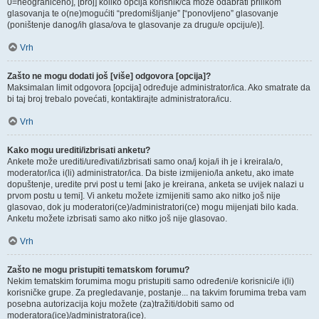
0=neograničeno], [broj] koliko opcija korisnik/ca može odabrati prilikom
glasovanja te o(ne)mogućiti “predomišljanje” [“ponovljeno” glasovanje
(poništenje danog/ih glasa/ova te glasovanje za drugu/e opciju/e)].
Vrh
Zašto ne mogu dodati još [više] odgovora [opcija]?
Maksimalan limit odgovora [opcija] određuje administrator/ica. Ako smatrate da
bi taj broj trebalo povećati, kontaktirajte administratora/icu.
Vrh
Kako mogu urediti/izbrisati anketu?
Ankete može urediti/uređivati/izbrisati samo ona/j koja/i ih je i kreirala/o,
moderator/ica i(li) administrator/ica. Da biste izmijenio/la anketu, ako imate
dopuštenje, uredite prvi post u temi [ako je kreirana, anketa se uvijek nalazi u
prvom postu u temi]. Vi anketu možete izmijeniti samo ako nitko još nije
glasovao, dok ju moderatori(ce)/administratori(ce) mogu mijenjati bilo kada.
Anketu možete izbrisati samo ako nitko još nije glasovao.
Vrh
Zašto ne mogu pristupiti tematskom forumu?
Nekim tematskim forumima mogu pristupiti samo određeni/e korisnici/e i(li)
korisničke grupe. Za pregledavanje, postanje... na takvim forumima treba vam
posebna autorizacija koju možete (za)tražiti/dobiti samo od
moderatora(ice)/administratora(ice).