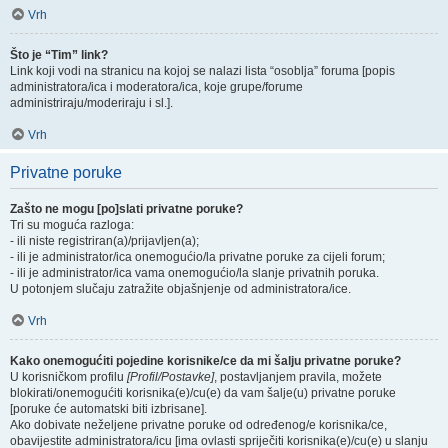
Vrh
Što je “Tim” link?
Link koji vodi na stranicu na kojoj se nalazi lista “osoblja” foruma [popis
administratora/ica i moderatora/ica, koje grupe/forume
administriraju/moderiraju i sl.].
Vrh
Privatne poruke
Zašto ne mogu [po]slati privatne poruke?
Tri su moguća razloga:
- ili niste registriran(a)/prijavljen(a);
- ili je administrator/ica onemogućio/la privatne poruke za cijeli forum;
- ili je administrator/ica vama onemogućio/la slanje privatnih poruka.
U potonjem slučaju zatražite objašnjenje od administratora/ice.
Vrh
Kako onemogućiti pojedine korisnike/ce da mi šalju privatne poruke?
U korisničkom profilu
[Profil/Postavke]
, postavljanjem pravila, možete
blokirati/onemogućiti korisnika(e)/cu(e) da vam šalje(u) privatne poruke
[poruke će automatski biti izbrisane].
Ako dobivate neželjene privatne poruke od određenog/e korisnika/ce,
obavijestite administratora/icu [ima ovlasti spriječiti korisnika(e)/cu(e) u slanju