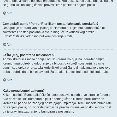
Ako je prijavljivanje postova omogućeno, kod posta kojeg želite prijaviti nalazi
se gumb klik na kojeg će vas provesti kroz postupak prijave posta.
Vrh
Čemu služi gumb “Pohrani” prilikom postanja/pisanja poruke(a)?
Omogućuje pohranjivanje [skice] posta/poruke, koji/a naknadno može biti
završen/a i postan/poslana, a što je moguće iz korisničkog profila
[Profil/Postavke]
odnosno prilikom postanja [
Učitaj
].
Vrh
Zašto [moj] post treba biti odobren?
Administrator/ica može donijeti odluku prema kojoj je na [određenom(im)]
forumu(ima) potrebno odobrenje da bi post(ovi) bio(li) postan(i) ili vas je
administrator/ica pridružio/la korisničkoj grupi članovima/icama koje postove
treba odobriti da bi bili objavljeni. Za detalje, kontaktirajte administratora/icu.
Vrh
Kako mogu bumpirati temu?
Klikom na link “Bumpirajte” što će temu postaviti na vrh prve stranice foruma.
Ako ne vidite link, bumpiranje je ili onemogućeno ili treba proći određen
vremenski period od zadnjeg posta(nja)/bumpiranja. Temu možete bumpirati i
postanjem posta, no, obratite pažnju na pravila foruma jer postoji mogućnost
da je pravilima zabranjeno bumpiranje postanjem.