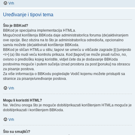
Vrh
Uređivanje i tipovi tema
Što je BBKod?
BBKod je specijalna implementacija HTMLa.
Mogućnost korištenja BBKoda daje administrator/ica foruma (de)aktiviranjem
ove opcije. Bez obzira na to što je administrator/ica odredio/la, opcionalno
sam/a možete (de)aktivirati korištenje BBKoda.
BBKod je sličan HTMLu u stilu; tagovi se umeću u vitičaste zagrade [i] [umjesto
<i>] (a) što nudi veću kontrolu prikaza. Kod [tagovi] se može pisati ručno, no,
ovisno o predlošku kojeg koristite, vidjet ćete da je dodavanje BBKoda
postovima moguće i putem sučelja iznad prostora za post [poruku] na obrascu
za pisanje postova.
Za više informacija o BBKodu pogledajte Vodič kojemu možete pristupiti sa
stranice za pisanje/uređivanje postova.
Vrh
Mogu li koristiti HTML?
Ne. Većinu onoga što je moguće dobiti/prikazati korištenjem HTMLa moguće je
dobiti/prikazati i korištenjem BBKoda.
Vrh
Što su smajlići?