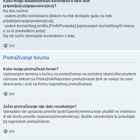
Kako mogu dodati/izbrisati korisnika/cu na/s liste
prijatelja(ica)/gnjavatora(ica)?
Na dva načina:
- putem profila korisnika/ce [klikom na link dodajete ga/ju na listu
prijatelja(ica)/gnjavatora(ica)];
- putem korisničkog profila
[Profil/Postavke]
[upisivanjem korisničkog/ih imena
u za to predviđeno polje].
Na isti način izbrisujete korisnike/ce s lista.
Vrh
Pretraživanje foruma
Kako mogu pretraživati forum?
Upisivanjem termina u kućicu za pretraživanje na početnoj stranici/forumu/temi
odnosno klikom na
Pretražnik/Napredno pretraživanje
[link se nalazi na svim
stranicama i vodi na formu naprednog pretraživanja].
Vrh
Zašto pretraživanje nije dalo rezultat(a)e?
Vjerojatno ste upisao/la previše [uobičajenih] termina koje phpBB ne indeksira
ili ste bio/la previše nejasan(a)/neodređen(a). Budite određeniji/a te pokušajte
[s] naprednim pretražnikom.
Vrh