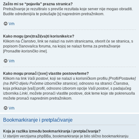
Zašto mi se “pojavila” prazna stranica?
Pretraživanje je rezultiralo s previše rezultata koje server nije mogao obraditi.
Budite određeniji/a te pokušajte [s] naprednim pretražnikom.
Vrh
Kako mogu (pre)traži(va)ti korisnike/ce?
Klikom na
Članstvo
, link se nalazi na svim stranicama, otvorit će se stranica, s
popisom članova/ica foruma, na kojoj se nalazi forma za pretraživanje
[
Pronađite korisničko ime
].
Vrh
Kako mogu pronaći [sve] vlastite postove/teme?
Klikom na link
Vaši postovi
, koji se nalazi u korisničkom profilu
[Profil/Postavke]
(na INFO dijelu Početne izborničke stranice)
, odnosno na stranici
Članstva
,
koja prikazuje [vaš] profil, odnosno izborom opcije
Vaši postovi
, s padajućeg
izbornika
Linki
, možete pronaći vlastite postove, dok teme koje ste pokrenuo/la
možete pronaći naprednim pretražnikom.
Vrh
Bookmarkiranje i pretplaćivanje
Koja je razlika između bookmarkiranja i pretplaćivanja?
U starijim verzijama phpBBa, bookmarkiranje je bilo slično bookmarkiranju