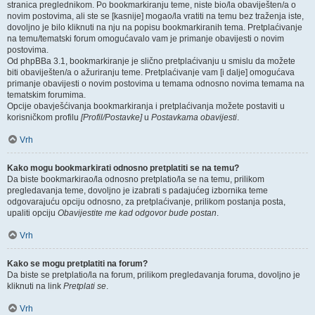
stranica preglednikom. Po bookmarkiranju teme, niste bio/la obaviješten/a o
novim postovima, ali ste se [kasnije] mogao/la vratiti na temu bez traženja iste,
dovoljno je bilo kliknuti na nju na popisu bookmarkiranih tema. Pretplaćivanje
na temu/tematski forum omogućavalo vam je primanje obavijesti o novim
postovima.
Od phpBBa 3.1, bookmarkiranje je slično pretplaćivanju u smislu da možete
biti obaviješten/a o ažuriranju teme. Pretplaćivanje vam [i dalje] omogućava
primanje obavijesti o novim postovima u temama odnosno novima temama na
tematskim forumima.
Opcije obavješćivanja bookmarkiranja i pretplaćivanja možete postaviti u
korisničkom profilu
[Profil/Postavke]
u
Postavkama obavijesti
.
Vrh
Kako mogu bookmarkirati odnosno pretplatiti se na temu?
Da biste bookmarkirao/la odnosno pretplatio/la se na temu, prilikom
pregledavanja teme, dovoljno je izabrati s padajućeg izbornika teme
odgovarajuću opciju odnosno, za pretplaćivanje, prilikom postanja posta,
upaliti opciju
Obavijestite me kad odgovor bude postan
.
Vrh
Kako se mogu pretplatiti na forum?
Da biste se pretplatio/la na forum, prilikom pregledavanja foruma, dovoljno je
kliknuti na link
Pretplati se
.
Vrh