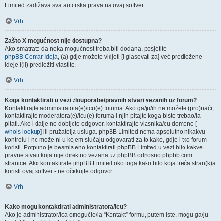
Limited zadržava sva autorska prava na ovaj softver.
Vrh
Zašto X mogućnost nije dostupna?
Ako smatrate da neka mogućnost treba biti dodana, posjetite
phpBB Centar Ideja
, (a) gdje možete vidjeti [i glasovati za] već predložene
ideje i(li) predložiti vlastite.
Vrh
Koga kontaktirati u vezi zlouporabe/pravnih stvari vezanih uz forum?
Kontaktirajte administratora(e)/icu(e) foruma. Ako ga/ju/ih ne možete (pro)naći,
kontaktirajte moderatora(e)/icu(e) foruma i njih pitajte koga biste trebao/la
pitati. Ako i dalje ne dobijete odgovor, kontaktirajte vlasnika/cu domene [
whois lookup
] ili pružatelja usluga. phpBB Limited nema apsolutno nikakvu
kontrolu i ne može ni u kojem slučaju odgovarati za to kako, gdje i tko forum
koristi. Potpuno je besmisleno kontaktirati phpBB Limited u vezi bilo kakve
pravne stvari koja nije direktno vezana uz phpBB odnosno phpbb.com
stranice. Ako kontaktirate phpBB Limited oko toga kako bilo koja treća stran(k)a
koristi ovaj softver - ne očekujte odgovor.
Vrh
Kako mogu kontaktirati administratora/icu?
Ako je administrator/ica omogućio/la “Kontakt” formu, putem iste, mogu ga/ju