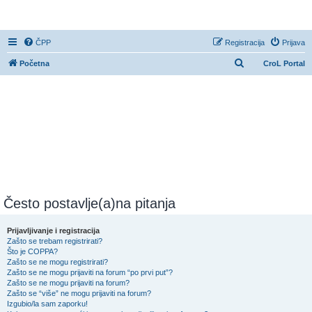
CroL Forum
ČPP
Registracija
Prijava
P
Početna
CroL Portal
r
e
t
r
a
ž
n
i
Često postavlje(a)na pitanja
k
Prijavljivanje i registracija
Zašto se trebam registrirati?
Što je COPPA?
Zašto se ne mogu registrirati?
Zašto se ne mogu prijaviti na forum “po prvi put”?
Zašto se ne mogu prijaviti na forum?
Zašto se “više” ne mogu prijaviti na forum?
Izgubio/la sam zaporku!