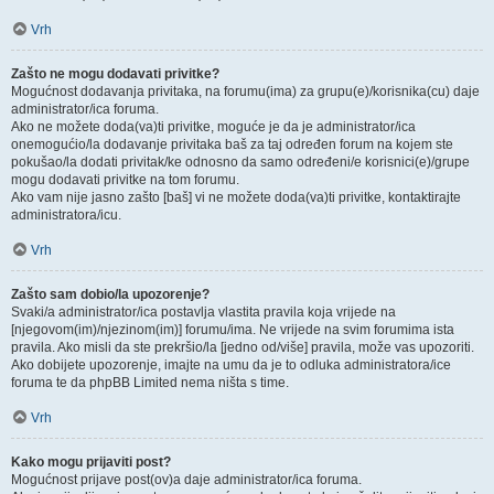
Vrh
Zašto ne mogu dodavati privitke?
Mogućnost dodavanja privitaka, na forumu(ima) za grupu(e)/korisnika(cu) daje
administrator/ica foruma.
Ako ne možete doda(va)ti privitke, moguće je da je administrator/ica
onemogućio/la dodavanje privitaka baš za taj određen forum na kojem ste
pokušao/la dodati privitak/ke odnosno da samo određeni/e korisnici(e)/grupe
mogu dodavati privitke na tom forumu.
Ako vam nije jasno zašto [baš] vi ne možete doda(va)ti privitke, kontaktirajte
administratora/icu.
Vrh
Zašto sam dobio/la upozorenje?
Svaki/a administrator/ica postavlja vlastita pravila koja vrijede na
[njegovom(im)/njezinom(im)] forumu/ima. Ne vrijede na svim forumima ista
pravila. Ako misli da ste prekršio/la [jedno od/više] pravila, može vas upozoriti.
Ako dobijete upozorenje, imajte na umu da je to odluka administratora/ice
foruma te da phpBB Limited nema ništa s time.
Vrh
Kako mogu prijaviti post?
Mogućnost prijave post(ov)a daje administrator/ica foruma.