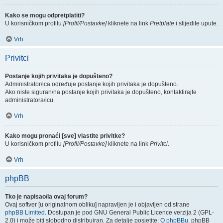
Kako se mogu odpretplatiti?
U korisničkom profilu
[Profil/Postavke]
kliknete na link
Pretplate
i slijedite upute.
Vrh
Privitci
Postanje kojih privitaka je dopušteno?
Administrator/ica određuje postanje kojih privitaka je dopušteno.
Ako niste siguran/na postanje kojih privitaka je dopušteno, kontaktirajte
administratora/icu.
Vrh
Kako mogu pronaći [sve] vlastite privitke?
U korisničkom profilu
[Profil/Postavke]
kliknete na link
Privitci
.
Vrh
phpBB
Tko je napisao/la ovaj forum?
Ovaj softver [u originalnom obliku] napravljen je i objavljen od strane
phpBB Limited
. Dostupan je pod GNU General Public Licence verzija 2 (GPL-
2.0) i može biti slobodno distribuiran. Za detalje posjetite:
O phpBBu
. phpBB