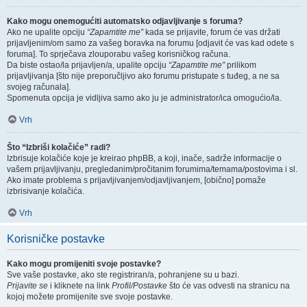
Kako mogu onemogućiti automatsko odjavljivanje s foruma?
Ako ne upalite opciju
“Zapamtite me”
kada se prijavite, forum će vas držati
prijavljenim/om samo za vašeg boravka na forumu [odjavit će vas kad odete s
foruma]. To sprječava zlouporabu vašeg korisničkog računa.
Da biste ostao/la prijavljen/a, upalite opciju
“Zapamtite me”
prilikom
prijavljivanja [što nije preporučljivo ako forumu pristupate s tuđeg, a ne sa
svojeg računala].
Spomenuta opcija je vidljiva samo ako ju je administrator/ica omogućio/la.
Vrh
Što “Izbriši kolačiće” radi?
Izbrisuje kolačiće koje je kreirao phpBB, a koji, inače, sadrže informacije o
vašem prijavljivanju, pregledanim/pročitanim forumima/temama/postovima i sl.
Ako imate problema s prijavljivanjem/odjavljivanjem, [obično] pomaže
izbrisivanje kolačića.
Vrh
Korisničke postavke
Kako mogu promijeniti svoje postavke?
Sve vaše postavke, ako ste registriran/a, pohranjene su u bazi.
Prijavite se
i kliknete na link
Profil/Postavke
što će vas odvesti na stranicu na
kojoj možete promijenite sve svoje postavke.