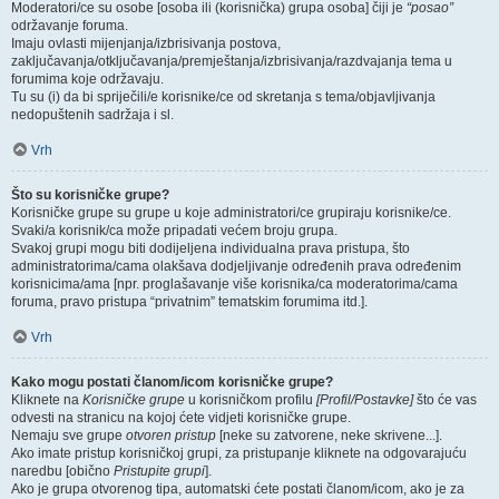
Moderatori/ce su osobe [osoba ili (korisnička) grupa osoba] čiji je
“posao”
održavanje foruma.
Imaju ovlasti mijenjanja/izbrisivanja postova,
zaključavanja/otključavanja/premještanja/izbrisivanja/razdvajanja tema u
forumima koje održavaju.
Tu su (i) da bi spriječili/e korisnike/ce od skretanja s tema/objavljivanja
nedopuštenih sadržaja i sl.
Vrh
Što su korisničke grupe?
Korisničke grupe su grupe u koje administratori/ce grupiraju korisnike/ce.
Svaki/a korisnik/ca može pripadati većem broju grupa.
Svakoj grupi mogu biti dodijeljena individualna prava pristupa, što
administratorima/cama olakšava dodjeljivanje određenih prava određenim
korisnicima/ama [npr. proglašavanje više korisnika/ca moderatorima/cama
foruma, pravo pristupa “privatnim” tematskim forumima itd.].
Vrh
Kako mogu postati članom/icom korisničke grupe?
Kliknete na
Korisničke grupe
u korisničkom profilu
[Profil/Postavke]
što će vas
odvesti na stranicu na kojoj ćete vidjeti korisničke grupe.
Nemaju sve grupe
otvoren pristup
[neke su zatvorene, neke skrivene...].
Ako imate pristup korisničkoj grupi, za pristupanje kliknete na odgovarajuću
naredbu [obično
Pristupite grupi
].
Ako je grupa otvorenog tipa, automatski ćete postati članom/icom, ako je za