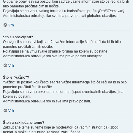
Globalne obavijesti su postovi koji sadrže važne informacije što će reći da bi ih
bilo pametno pročitati čim ih uočite.
Pojavljuju se na vrhu svakog foruma i u korisničkom profilu
[Profil/Postavke]
.
Administrator/ica određuje tko sve ima pravo postati globalne obavijesti.
Vrh
Što su obavijesti?
Obavijesti su postovi koji sadrže važne informacije što će reći da bi ih bilo
pametno pročitati čim ih uočite.
Pojavljuju se na vrhu svake stranice foruma na kojem su postane.
Administrator/ica određuje tko sve ima pravo postati obavijesti.
Vrh
Što je “važno”?
“Važno” su postovi koji često sadrže važne informacije što će reći da bi ih bilo
pametno pročitati čim ih uočite.
Pojavljuju se na vrhu prve stranice foruma [ispod eventualnih obavijesti] na
kojem su postani.
Administrator/ica određuje tko ih sve ima pravo postati.
Vrh
Što su zaključane teme?
Zaključane teme su teme koje je moderator(ica)/administrator(ica) [zbog
nekog, a može ih biti puno, razloga] zaključao/la.