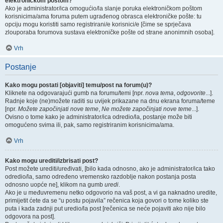
elektroničkom poštom?
Ako je administrator/ica omogućio/la slanje poruka elektroničkom poštom
korisnicima/ama foruma putem ugrađenog obrasca elektroničke pošte: tu
opciju mogu koristiti samo registrirani/e korisnici/e [čime se sprječava
zlouporaba forumova sustava elektroničke pošte od strane anonimnih osoba].
Vrh
Postanje
Kako mogu postati [objaviti] temu/post na forum(u)?
Kliknete na odgovarajući gumb na forumu/temi [npr.
nova tema
,
odgovorite
...].
Radnje koje (ne)možete raditi su uvijek prikazane na dnu ekrana foruma/teme
[npr.
Možete započinjati nove teme
,
Ne možete započinjati nove teme
...].
Ovisno o tome kako je administrator/ica odredio/la, postanje može biti
omogućeno svima ili, pak, samo registriranim korisnicima/ama.
Vrh
Kako mogu urediti/izbrisati post?
Post možete urediti/uređivati, [bilo kada odnosno, ako je administrator/ica tako
odredio/la, samo određeno vremensko razdoblje nakon postanja posta
odnosno uopće ne], klikom na gumb
uredi
.
Ako je u međuvremenu netko odgovorio na vaš post, a vi ga naknadno uredite,
primijetit ćete da se “u postu pojavila” rečenica koja govori o tome koliko ste
puta i kada zadnji put uredio/la post [rečenica se neće pojaviti ako nije bilo
odgovora na post].