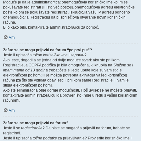
Moguće je da je administrator/ica: onemogućio/la korisničko ime kojim se
pokušavate registrirati [ili isto već postoji], onemogućio/la adresu elektroničke
pošte kojom se pokušavate registrirati, isključio/la vašu IP adresu odnosno
onemogućio/la Registraciju da bi spriječio/la otvaranje novih korisničkih
računa.
Bilo kako bilo, kontaktirajte administratora/icu za pomoć.
Vrh
Zašto se ne mogu prijaviti na forum “po prvi put”?
Jeste li upisao/la točno
korisničko ime
i
zaporku
?
Ako jeste, dogodila se jedna od dvije moguće stvari: ako ste prilikom
Registracije, a COPPA podrška je bila omogućena, kliknuo/la na
Slažem se i
imam manje od 13 godina
trebat ćete slijediti upute koje su vam stigle
elektroničkom poštom; ili je možda potrebna aktivacija vašeg korisničkog
računa [za što ste vidio/la obavijest ili prilikom same Registracije ili vam je
stigla elektroničkom poštom].
Ako ste eliminirao/la obje gornje mogućnosti, i još uvijek se ne možete prijaviti,
kontaktirajte administratora/icu [da provjeri što (ni)je u redu s vašim korisničkim
računom].
Vrh
Zašto se ne mogu prijaviti na forum?
Jeste li se
registrirao/la
? Da biste se mogao/la prijaviti na forum, trebate se
registrirati.
Jeste li upisao/la
točne podatke
za prijavljivanje? Provjerite korisničko ime i