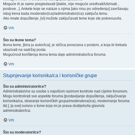
Moguće ih je samo pregledavati [dakle, nije moguće uređivati/izbrisati...
postove...]. Ankete koje se nalaze u njima [ako nisu po određenju] završavaju
istog trena kada moderator(ica)/administrator(ica) zaključa temu.
Ako imate dopuštenje, [vi] možete zaključavati teme koje ste pokrenuo/la.
Vrh
Što su ikone tema?
Ikona teme, [bira ju autor/ica], je sličica povezana s postom, a koja bi trebala
ukazivati na sadržaj posta.
Mogućnost korištenja ikona tema daje administrator/ica foruma.
Vrh
Stupnjevanje korisnika/ca i korisničke grupe
Što su administratori/ce?
Administratori/ce su osobe s najvišom razinom kontrole nad cijelim forumom.
Mogu kontrolirati sve aspekte foruma [postavljanje dopuštenja, isključivanje
korisnika/ca, stvaranje korisničkih grupa/moderatora(ica), moderiranje foruma
itd.], [a sve] ovisno o tome koja im je prava dodijelio/la glavni/a
administrator/ica.
Vrh
Što su moderatori/ce?