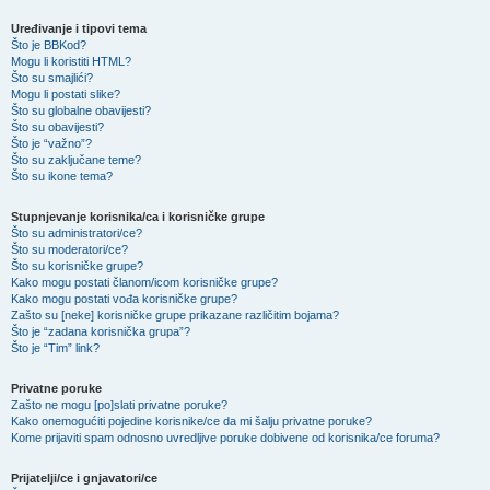
Uređivanje i tipovi tema
Što je BBKod?
Mogu li koristiti HTML?
Što su smajlići?
Mogu li postati slike?
Što su globalne obavijesti?
Što su obavijesti?
Što je “važno”?
Što su zaključane teme?
Što su ikone tema?
Stupnjevanje korisnika/ca i korisničke grupe
Što su administratori/ce?
Što su moderatori/ce?
Što su korisničke grupe?
Kako mogu postati članom/icom korisničke grupe?
Kako mogu postati vođa korisničke grupe?
Zašto su [neke] korisničke grupe prikazane različitim bojama?
Što je “zadana korisnička grupa”?
Što je “Tim” link?
Privatne poruke
Zašto ne mogu [po]slati privatne poruke?
Kako onemogućiti pojedine korisnike/ce da mi šalju privatne poruke?
Kome prijaviti spam odnosno uvredljive poruke dobivene od korisnika/ce foruma?
Prijatelji/ce i gnjavatori/ce