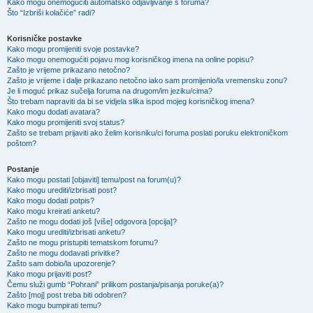
Kako mogu onemogućiti automatsko odjavljivanje s foruma?
Što “Izbriši kolačiće” radi?
Korisničke postavke
Kako mogu promijeniti svoje postavke?
Kako mogu onemogućiti pojavu mog korisničkog imena na online popisu?
Zašto je vrijeme prikazano netočno?
Zašto je vrijeme i dalje prikazano netočno iako sam promijenio/la vremensku zonu?
Je li moguć prikaz sučelja foruma na drugom/im jeziku/cima?
Što trebam napraviti da bi se vidjela slika ispod mojeg korisničkog imena?
Kako mogu dodati avatara?
Kako mogu promijeniti svoj status?
Zašto se trebam prijaviti ako želim korisniku/ci foruma poslati poruku elektroničkom
poštom?
Postanje
Kako mogu postati [objaviti] temu/post na forum(u)?
Kako mogu urediti/izbrisati post?
Kako mogu dodati potpis?
Kako mogu kreirati anketu?
Zašto ne mogu dodati još [više] odgovora [opcija]?
Kako mogu urediti/izbrisati anketu?
Zašto ne mogu pristupiti tematskom forumu?
Zašto ne mogu dodavati privitke?
Zašto sam dobio/la upozorenje?
Kako mogu prijaviti post?
Čemu služi gumb “Pohrani” prilikom postanja/pisanja poruke(a)?
Zašto [moj] post treba biti odobren?
Kako mogu bumpirati temu?