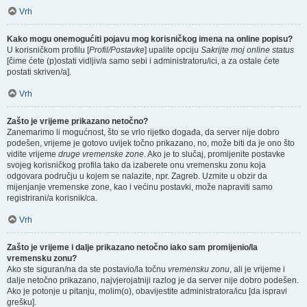
Vrh
Kako mogu onemogućiti pojavu mog korisničkog imena na online popisu?
U korisničkom profilu [
Profil/Postavke
] upalite opciju
Sakrijte moj online status
[čime ćete (p)ostati vidljiv/a samo sebi i administratoru/ici, a za ostale ćete
postati skriven/a].
Vrh
Zašto je vrijeme prikazano netočno?
Zanemarimo li mogućnost, što se vrlo rijetko događa, da server nije dobro
podešen, vrijeme je gotovo uvijek točno prikazano, no, može biti da je ono što
vidite vrijeme
druge vremenske zone
. Ako je to slučaj, promijenite postavke
svojeg korisničkog profila tako da izaberete onu vremensku zonu koja
odgovara području u kojem se nalazite, npr. Zagreb. Uzmite u obzir da
mijenjanje vremenske zone, kao i većinu postavki, može napraviti samo
registrirani/a korisnik/ca.
Vrh
Zašto je vrijeme i dalje prikazano netočno iako sam promijenio/la
vremensku zonu?
Ako ste siguran/na da ste postavio/la točnu
vremensku zonu
, ali je vrijeme i
dalje netočno prikazano, najvjerojatniji razlog je da server nije dobro podešen.
Ako je potonje u pitanju, molim(o), obavijestite administratora/icu [da ispravi
grešku].