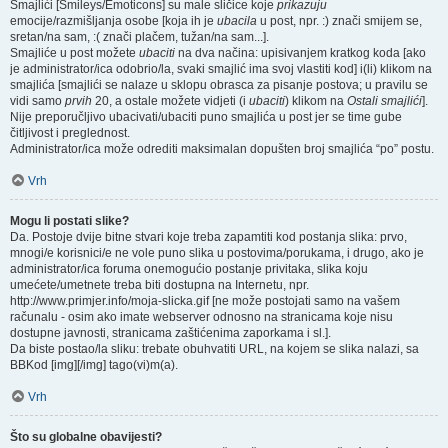
Smajlići [Smileys/Emoticons] su male sličice koje
prikazuju
emocije/razmišljanja osobe [koja ih je
ubacila
u post, npr. :) znači smijem se,
sretan/na sam, :( znači plačem, tužan/na sam...].
Smajliće u post možete
ubaciti
na dva načina: upisivanjem kratkog koda [ako
je administrator/ica odobrio/la, svaki smajlić ima svoj vlastiti kod] i(li) klikom na
smajlića [smajlići se nalaze u sklopu obrasca za pisanje postova; u pravilu se
vidi samo
prvih
20, a ostale možete vidjeti (i
ubaciti
) klikom na
Ostali smajlići
].
Nije preporučljivo ubacivati/ubaciti puno smajlića u post jer se time gube
čitljivost i preglednost.
Administrator/ica može odrediti maksimalan dopušten broj smajlića “po” postu.
Vrh
Mogu li postati slike?
Da. Postoje dvije bitne stvari koje treba zapamtiti kod postanja slika: prvo,
mnogi/e korisnici/e ne vole puno slika u postovima/porukama, i drugo, ako je
administrator/ica foruma onemogućio postanje privitaka, slika koju
umećete/umetnete treba biti dostupna na Internetu, npr.
http://www.primjer.info/moja-slicka.gif [ne može postojati samo na vašem
računalu - osim ako imate webserver odnosno na stranicama koje nisu
dostupne javnosti, stranicama zaštićenima zaporkama i sl.].
Da biste postao/la sliku: trebate obuhvatiti URL, na kojem se slika nalazi, sa
BBKod [img][/img] tago(vi)m(a).
Vrh
Što su globalne obavijesti?