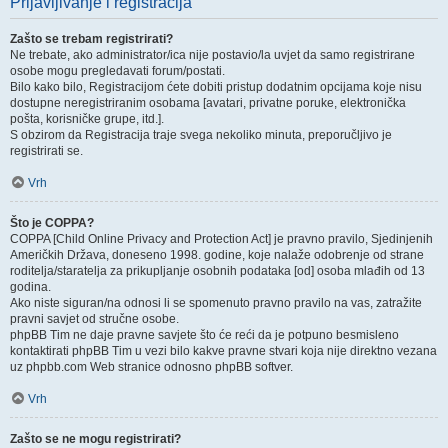
Prijavljivanje i registracija
Zašto se trebam registrirati?
Ne trebate, ako administrator/ica nije postavio/la uvjet da samo registrirane
osobe mogu pregledavati forum/postati.
Bilo kako bilo, Registracijom ćete dobiti pristup dodatnim opcijama koje nisu
dostupne neregistriranim osobama [avatari, privatne poruke, elektronička
pošta, korisničke grupe, itd.].
S obzirom da Registracija traje svega nekoliko minuta, preporučljivo je
registrirati se.
Vrh
Što je COPPA?
COPPA [Child Online Privacy and Protection Act] je pravno pravilo, Sjedinjenih
Američkih Država, doneseno 1998. godine, koje nalaže odobrenje od strane
roditelja/staratelja za prikupljanje osobnih podataka [od] osoba mlađih od 13
godina.
Ako niste siguran/na odnosi li se spomenuto pravno pravilo na vas, zatražite
pravni savjet od stručne osobe.
phpBB Tim ne daje pravne savjete što će reći da je potpuno besmisleno
kontaktirati phpBB Tim u vezi bilo kakve pravne stvari koja nije direktno vezana
uz phpbb.com Web stranice odnosno phpBB softver.
Vrh
Zašto se ne mogu registrirati?