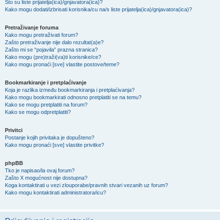
Što su liste prijatelja(ica)/gnjavatora(ica)?
Kako mogu dodati/izbrisati korisnika/cu na/s liste prijatelja(ica)/gnjavatora(ica)?
Pretraživanje foruma
Kako mogu pretraživati forum?
Zašto pretraživanje nije dalo rezultat(a)e?
Zašto mi se “pojavila” prazna stranica?
Kako mogu (pre)traži(va)ti korisnike/ce?
Kako mogu pronaći [sve] vlastite postove/teme?
Bookmarkiranje i pretplaćivanje
Koja je razlika između bookmarkiranja i pretplaćivanja?
Kako mogu bookmarkirati odnosno pretplatiti se na temu?
Kako se mogu pretplatiti na forum?
Kako se mogu odpretplatiti?
Privitci
Postanje kojih privitaka je dopušteno?
Kako mogu pronaći [sve] vlastite privitke?
phpBB
Tko je napisao/la ovaj forum?
Zašto X mogućnost nije dostupna?
Koga kontaktirati u vezi zlouporabe/pravnih stvari vezanih uz forum?
Kako mogu kontaktirati administratora/icu?