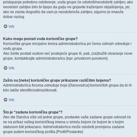
pristupanje potrebno odobrenje, vođa grupe će odobriti/neodobriti zahtjev, ako
neodobri zahtjev bilo bi lijepo da ga/ju ne gnjavite traženjem objašnjenja, jer,
ako se zaista dogodilo da vam je neodobrio/la zahtjev, sigurno je imao/la
dobar razlog.
Vrh
Kako mogu postati vođa korisničke grupe?
Korisničke grupe inicijalno kreira administrator/ica pri čemu odmah određuje i
vođu grupe.
Ako želite postati vođom već postojeće grupe ili, pak, (za)tražiti otvaranje nove
grupe, kontaktirajte administratora/icu [npr. privatnom porukom].
Vrh
Zašto su [neke] korisničke grupe prikazane različitim bojama?
Administrator/ica foruma određuje boje [članova/ica] korisničkih grupa da bi ih
bilo lakše identificirati/razlikovati.
Vrh
Što je “zadana korisnička grupa”?
Ako ste član/ica više od jedne grupe, postavke vaše zadane grupe odnosit će
se na prikaz vašeg korisničkog imena u smislu kojom će bojom te s kojim
statusom biti prikazano. Administrator/ica može odobriti promjenu zadane
grupe putem korisničkog profila
[Profil/Postavke]
.